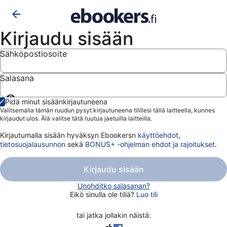
Kirjaudu sisään
Sähköpostiosoite
Salasana
Näytä
Pidä minut sisäänkirjautuneena
salasana
Valitsemalla tämän ruudun pysyt kirjautuneena tilillesi tällä laitteella, kunnes
kirjaudut ulos. Älä valitse tätä ruutua jaetuilla laitteilla.
Kirjautumalla sisään hyväksyn Ebookersn
käyttöehdot
,
tietosuojalausunnon
sekä
BONUS+ -ohjelman ehdot ja rajoitukset
.
Kirjaudu sisään
Unohditko salasanan?
Eikö sinulla ole tiliä?
Luo tili
tai jatka jollakin näistä: