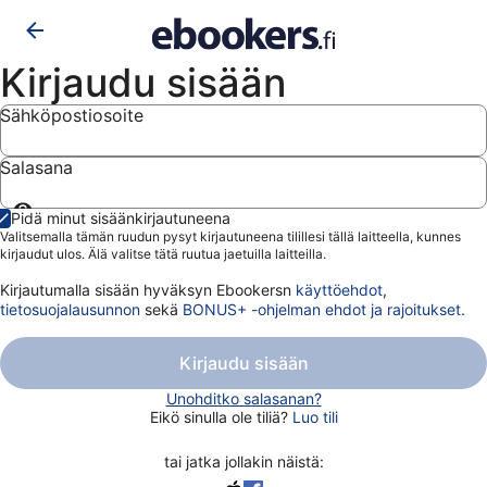
Kirjaudu sisään
Sähköpostiosoite
Salasana
Näytä
Pidä minut sisäänkirjautuneena
salasana
Valitsemalla tämän ruudun pysyt kirjautuneena tilillesi tällä laitteella, kunnes
kirjaudut ulos. Älä valitse tätä ruutua jaetuilla laitteilla.
Kirjautumalla sisään hyväksyn Ebookersn
käyttöehdot
,
tietosuojalausunnon
sekä
BONUS+ -ohjelman ehdot ja rajoitukset
.
Kirjaudu sisään
Unohditko salasanan?
Eikö sinulla ole tiliä?
Luo tili
tai jatka jollakin näistä: