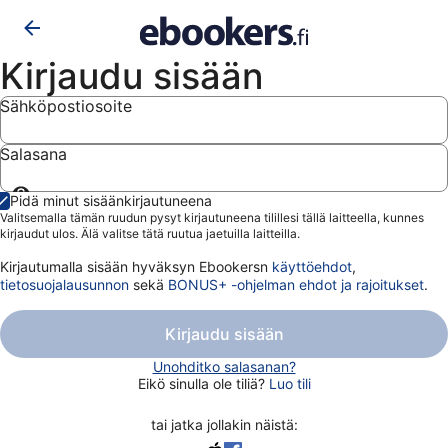
Kirjaudu sisään
Sähköpostiosoite
Salasana
Näytä
Pidä minut sisäänkirjautuneena
salasana
Valitsemalla tämän ruudun pysyt kirjautuneena tilillesi tällä laitteella, kunnes
kirjaudut ulos. Älä valitse tätä ruutua jaetuilla laitteilla.
Kirjautumalla sisään hyväksyn Ebookersn
käyttöehdot
,
tietosuojalausunnon
sekä
BONUS+ -ohjelman ehdot ja rajoitukset
.
Kirjaudu sisään
Unohditko salasanan?
Eikö sinulla ole tiliä?
Luo tili
tai jatka jollakin näistä: