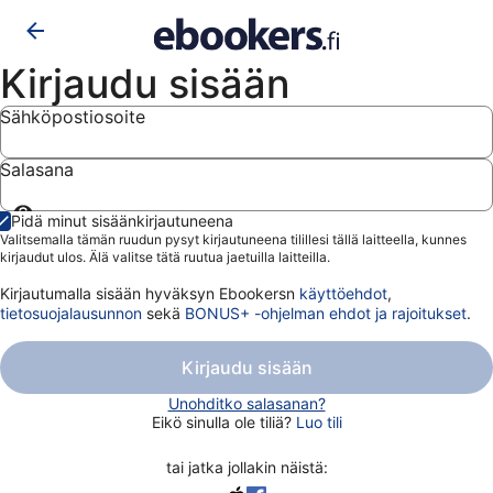
Kirjaudu sisään
Sähköpostiosoite
Salasana
Näytä
Pidä minut sisäänkirjautuneena
salasana
Valitsemalla tämän ruudun pysyt kirjautuneena tilillesi tällä laitteella, kunnes
kirjaudut ulos. Älä valitse tätä ruutua jaetuilla laitteilla.
Kirjautumalla sisään hyväksyn Ebookersn
käyttöehdot
,
tietosuojalausunnon
sekä
BONUS+ -ohjelman ehdot ja rajoitukset
.
Kirjaudu sisään
Unohditko salasanan?
Eikö sinulla ole tiliä?
Luo tili
tai jatka jollakin näistä: