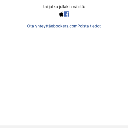
tai jatka jollakin näistä:
Ota yhteyttä
ebookers.com
Poista tiedot