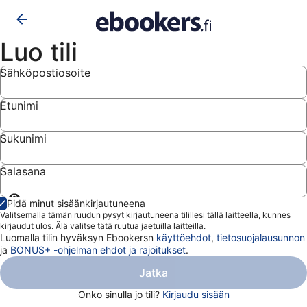
Luo tili
Sähköpostiosoite
Etunimi
Sukunimi
Salasana
Näytä
Pidä minut sisäänkirjautuneena
salasana
Valitsemalla tämän ruudun pysyt kirjautuneena tilillesi tällä laitteella, kunnes
kirjaudut ulos. Älä valitse tätä ruutua jaetuilla laitteilla.
Luomalla tilin hyväksyn Ebookersn
käyttöehdot
,
tietosuojalausunnon
ja
BONUS+ -ohjelman ehdot ja rajoitukset
.
Jatka
Onko sinulla jo tili?
Kirjaudu sisään