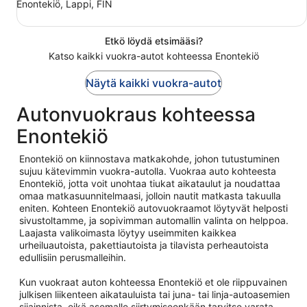
Enontekiö, Lappi, FIN
Etkö löydä etsimääsi?
Katso kaikki vuokra-autot kohteessa Enontekiö
Näytä kaikki vuokra-autot
Autonvuokraus kohteessa
Enontekiö
Enontekiö on kiinnostava matkakohde, johon tutustuminen
sujuu kätevimmin vuokra-autolla. Vuokraa auto kohteesta
Enontekiö, jotta voit unohtaa tiukat aikataulut ja noudattaa
omaa matkasuunnitelmaasi, jolloin nautit matkasta takuulla
eniten. Kohteen Enontekiö autovuokraamot löytyvät helposti
sivustoltamme, ja sopivimman automallin valinta on helppoa.
Laajasta valikoimasta löytyy useimmiten kaikkea
urheiluautoista, pakettiautoista ja tilavista perheautoista
edullisiin perusmalleihin.
Kun vuokraat auton kohteessa Enontekiö et ole riippuvainen
julkisen liikenteen aikatauluista tai juna- tai linja-autoasemien
sijainnista, eikä asemalle siirtymiseenkään tarvitse varata