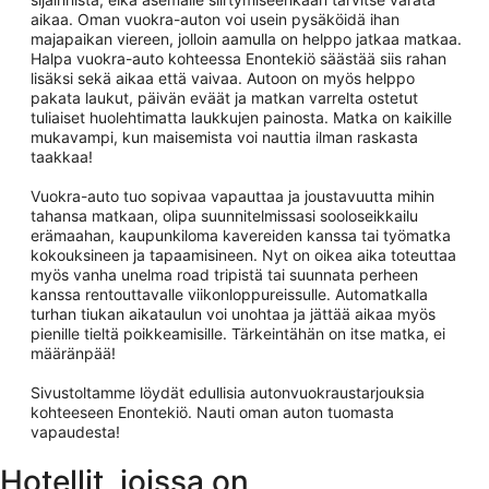
aikaa. Oman vuokra-auton voi usein pysäköidä ihan
majapaikan viereen, jolloin aamulla on helppo jatkaa matkaa.
Halpa vuokra-auto kohteessa Enontekiö säästää siis rahan
lisäksi sekä aikaa että vaivaa. Autoon on myös helppo
pakata laukut, päivän eväät ja matkan varrelta ostetut
tuliaiset huolehtimatta laukkujen painosta. Matka on kaikille
mukavampi, kun maisemista voi nauttia ilman raskasta
taakkaa!
Vuokra-auto tuo sopivaa vapauttaa ja joustavuutta mihin
tahansa matkaan, olipa suunnitelmissasi sooloseikkailu
erämaahan, kaupunkiloma kavereiden kanssa tai työmatka
kokouksineen ja tapaamisineen. Nyt on oikea aika toteuttaa
myös vanha unelma road tripistä tai suunnata perheen
kanssa rentouttavalle viikonloppureissulle. Automatkalla
turhan tiukan aikataulun voi unohtaa ja jättää aikaa myös
pienille tieltä poikkeamisille. Tärkeintähän on itse matka, ei
määränpää!
Sivustoltamme löydät edullisia autonvuokraustarjouksia
kohteeseen Enontekiö. Nauti oman auton tuomasta
vapaudesta!
Hotellit, joissa on