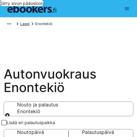
Siirry sivun pääosioon
Lappi
Enontekiö
Autonvuokraus
Enontekiö
Nouto ja palautus
Enontekiö
Nouto ja palautus
Lisää eri palautuspaikka
Noutopäivä
Palautuspäivä