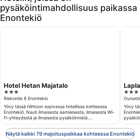
pysäköintimahdollisuus paikassa
Enontekiö
Hotel Hetan Majatalo
Lapland 
Hotel Hetan Majatalo
Lapla
3
3
out
out
Riekontie 8 Enontekio
Ounasti
of
of
Yövy tässä hiihtoon sopivassa hotellissa kohteessa
Yövy täs
5
5
Enontekiö. Nauti ilmaisesta aamiaisesta, ilmaisesta Wi-
Enonteki
Fi-yhteydestä ja ilmaisesta pysäköinnistä.
pysäköin
Asiakkaamme ...
sijaitsev
Näytä kaikki 79 majoituspaikkaa kohteessa Enontekiö