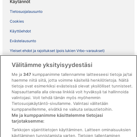
Käytännöt
Tietosuojalausunto
Cookies
Käyttöehdot
Evästelausunto
Yleiset ehdot ja rajoitukset (pois lukien Vrbo-varaukset)
Vrbon sopimusehdot
Välitämme yksityisyydestäsi
Saavutettavuus
Me ja
347
kumppanimme tallennamme laitteeseesi tietoja ja/tai
haemme niitä siitä, jotta voimme käsitellä henkilötietoja. Näitä
ebookers BONUS+ -ohjelman ehdot
tietoja ovat esimerkiksi evästeissä olevat yksilölliset tunnisteet.
Oikeudelliset tiedot / ota meihin yhteyttä
Napsauttamalla alla olevaa linkkiä voit hyväksyä tai hallinnoida
valintojasi. Voit tehdä tämän myös myöhemmin
Sisältövaatimukset ja ilmoituksen tekeminen sisällöstä
Tietosuojakäytäntö-sivullamme. Valintasi välitetään
kumppaneillemme, eivätkä ne vaikuta selaustietoihin.
Tuki
Me ja kumppanimme käsittelemme tietojasi
tarjotaksemme:
Ota yhteyttä
Tarkkojen sijaintitietojen käyttäminen. Laitteen ominaisuuksien
Varauksen muuttaminen tai peruuttaminen
käyttäminen tunnistamista varten. Tietojen tallentaminen