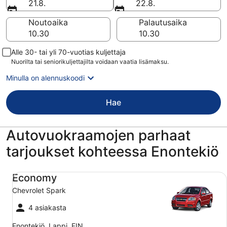
21.8.
22.8.
Noutoaika
Palautusaika
Alle 30- tai yli 70-vuotias kuljettaja
Nuorilta tai seniorikuljettajilta voidaan vaatia lisämaksu.
Minulla on alennuskoodi
Hae
Autovuokraamojen parhaat
tarjoukset kohteessa Enontekiö
Economy Chevrolet Spark
Economy
Chevrolet Spark
4 asiakasta
Enontekiö, Lappi, FIN