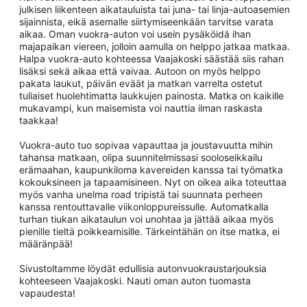
julkisen liikenteen aikatauluista tai juna- tai linja-autoasemien
sijainnista, eikä asemalle siirtymiseenkään tarvitse varata
aikaa. Oman vuokra-auton voi usein pysäköidä ihan
majapaikan viereen, jolloin aamulla on helppo jatkaa matkaa.
Halpa vuokra-auto kohteessa Vaajakoski säästää siis rahan
lisäksi sekä aikaa että vaivaa. Autoon on myös helppo
pakata laukut, päivän eväät ja matkan varrelta ostetut
tuliaiset huolehtimatta laukkujen painosta. Matka on kaikille
mukavampi, kun maisemista voi nauttia ilman raskasta
taakkaa!
Vuokra-auto tuo sopivaa vapauttaa ja joustavuutta mihin
tahansa matkaan, olipa suunnitelmissasi sooloseikkailu
erämaahan, kaupunkiloma kavereiden kanssa tai työmatka
kokouksineen ja tapaamisineen. Nyt on oikea aika toteuttaa
myös vanha unelma road tripistä tai suunnata perheen
kanssa rentouttavalle viikonloppureissulle. Automatkalla
turhan tiukan aikataulun voi unohtaa ja jättää aikaa myös
pienille tieltä poikkeamisille. Tärkeintähän on itse matka, ei
määränpää!
Sivustoltamme löydät edullisia autonvuokraustarjouksia
kohteeseen Vaajakoski. Nauti oman auton tuomasta
vapaudesta!