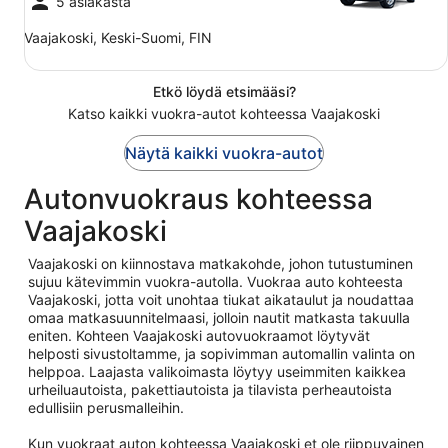
5 asiakasta
Vaajakoski, Keski-Suomi, FIN
Etkö löydä etsimääsi?
Katso kaikki vuokra-autot kohteessa Vaajakoski
Näytä kaikki vuokra-autot
Autonvuokraus kohteessa
Vaajakoski
Vaajakoski on kiinnostava matkakohde, johon tutustuminen
sujuu kätevimmin vuokra-autolla. Vuokraa auto kohteesta
Vaajakoski, jotta voit unohtaa tiukat aikataulut ja noudattaa
omaa matkasuunnitelmaasi, jolloin nautit matkasta takuulla
eniten. Kohteen Vaajakoski autovuokraamot löytyvät
helposti sivustoltamme, ja sopivimman automallin valinta on
helppoa. Laajasta valikoimasta löytyy useimmiten kaikkea
urheiluautoista, pakettiautoista ja tilavista perheautoista
edullisiin perusmalleihin.
Kun vuokraat auton kohteessa Vaajakoski et ole riippuvainen