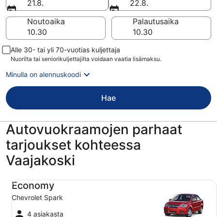
21.8.
22.8.
Noutoaika
Palautusaika
Alle 30- tai yli 70-vuotias kuljettaja
Nuorilta tai seniorikuljettajilta voidaan vaatia lisämaksu.
Minulla on alennuskoodi
Hae
Autovuokraamojen parhaat
tarjoukset kohteessa
Vaajakoski
Economy Chevrolet Spark
Economy
Chevrolet Spark
4 asiakasta