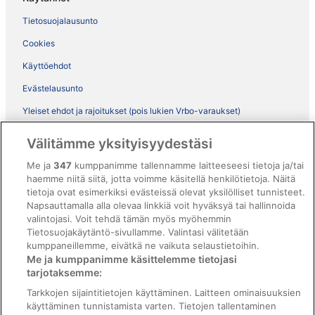
Tietosuojalausunto
Cookies
Käyttöehdot
Evästelausunto
Yleiset ehdot ja rajoitukset (pois lukien Vrbo-varaukset)
Vrbon sopimusehdot
Välitämme yksityisyydestäsi
Saavutettavuus
Me ja
347
kumppanimme tallennamme laitteeseesi tietoja ja/tai
ebookers BONUS+ -ohjelman ehdot
haemme niitä siitä, jotta voimme käsitellä henkilötietoja. Näitä
tietoja ovat esimerkiksi evästeissä olevat yksilölliset tunnisteet.
Oikeudelliset tiedot / ota meihin yhteyttä
Napsauttamalla alla olevaa linkkiä voit hyväksyä tai hallinnoida
valintojasi. Voit tehdä tämän myös myöhemmin
Sisältövaatimukset ja ilmoituksen tekeminen sisällöstä
Tietosuojakäytäntö-sivullamme. Valintasi välitetään
kumppaneillemme, eivätkä ne vaikuta selaustietoihin.
Tuki
Me ja kumppanimme käsittelemme tietojasi
tarjotaksemme:
Ota yhteyttä
Tarkkojen sijaintitietojen käyttäminen. Laitteen ominaisuuksien
Varauksen muuttaminen tai peruuttaminen
käyttäminen tunnistamista varten. Tietojen tallentaminen