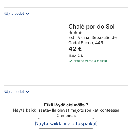
yö
Näytä tiedot
Chalé por do Sol
3
Estr. Vicinal Sebastião de
out
Godoi Bueno, 445 -
of
Hinta
Placidolândia, Serra Negra -
42 €
5
SP Serra Negra SP
on
11.8.–12.8.
42 €
sisältää verot ja maksut
per
yö
Näytä tiedot
Etkö löydä etsimääsi?
Näytä kaikki saatavilla olevat majoituspaikat kohteessa
Campinas
Näytä kaikki majoituspaikat