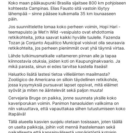
Koko maan pääkaupunki Brasilia sijaitsee 800 km pohjoiseen
kohteesta Campinas. Elias Fausto sitä vastoin löytyy
lähempää – sinne pääsee kulkemalla 35 km lounaaseen
päin.
Jos suunnittelette lomaa koko perheen voimin, Hopi Hari -
teemapuisto ja Wet'n Wild -vesipuisto ovat ehdottomia
retkikohteita, jotka saavat kaikki hyvälle tuulelle. Fazenda
Tozan ja Conjunto Aquático Municipal voisivat olla seuraavia
retkikohteita, jos perheen pienimmät ovat yhä täynnä virtaa.
Lähde tutkimusmatkalle valtameren pinnan alle ja tapaa
kiinnostavia otuksia, joiden koti on Kaupunginakvaario. Ja
mikä parasta, sinun ei edes tarvitse kastella itseäsi!
Haluatko lisätä lastesi tietoa villieläinten maailmasta?
Zoológico de Americana on silloin täydellinen retkikohde,
jossa kysymyksiä pursuavat lapset oppivat, mitä eläimet
syövät ja miten ne ääntelevät sekä paljon muuta!
Cervejaria Bruge on paikka, jonne suunnata yksille koko
kaveriporukan voimin. Panimon hanaoluiden valikoima on
niin vakuuttava, että vapauttakaa siihen tutustumiseen koko
iltapäivä!
Tällä alueella kasvien suojelu otetaan tosissaan, joten täällä
on useita paikkoja, joihin voit mennä ihastelemaan sekä
paikallisesta että kansainvälisestä ympäristöstä kotoisin