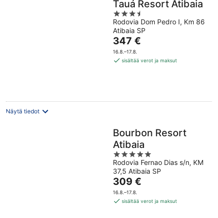
Tauá Resort Atibaia
3.5
Rodovia Dom Pedro I, Km 86
out
Atibaia SP
of
Hinta
347 €
5
on
16.8.–17.8.
347 €
sisältää verot ja maksut
per
yö
Näytä tiedot
Bourbon Resort
Atibaia
5
Rodovia Fernao Dias s/n, KM
out
37,5 Atibaia SP
of
Hinta
309 €
5
on
16.8.–17.8.
309 €
sisältää verot ja maksut
per