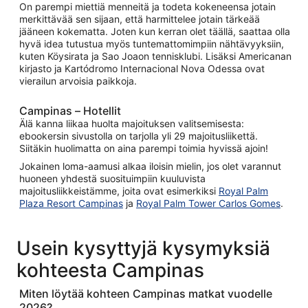
On parempi miettiä menneitä ja todeta kokeneensa jotain
merkittävää sen sijaan, että harmittelee jotain tärkeää
jääneen kokematta. Joten kun kerran olet täällä, saattaa olla
hyvä idea tutustua myös tuntemattomimpiin nähtävyyksiin,
kuten Köysirata ja Sao Joaon tennisklubi. Lisäksi Americanan
kirjasto ja Kartódromo Internacional Nova Odessa ovat
vierailun arvoisia paikkoja.
Campinas – Hotellit
Älä kanna liikaa huolta majoituksen valitsemisesta:
ebookersin sivustolla on tarjolla yli 29 majoitusliikettä.
Siitäkin huolimatta on aina parempi toimia hyvissä ajoin!
Jokainen loma-aamusi alkaa iloisin mielin, jos olet varannut
huoneen yhdestä suosituimpiin kuuluvista
majoitusliikkeistämme, joita ovat esimerkiksi
Royal Palm
Plaza Resort Campinas
ja
Royal Palm Tower Carlos Gomes
.
Usein kysyttyjä kysymyksiä
kohteesta Campinas
Miten löytää kohteen Campinas matkat vuodelle
2026?