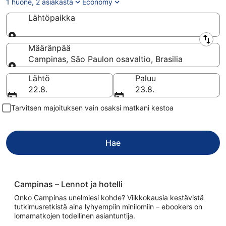
1 huone, 2 asiakasta
Economy
Lähtöpaikka
Lähtöpaikka
Määränpää
Campinas, São Paulon osavaltio, Brasilia
Määränpää
Lähtö
Paluu
22.8.
23.8.
Tarvitsen majoituksen vain osaksi matkani kestoa
Hae
Campinas – Lennot ja hotelli
Onko Campinas unelmiesi kohde? Viikkokausia kestävistä
tutkimusretkistä aina lyhyempiin minilomiin – ebookers on
lomamatkojen todellinen asiantuntija.