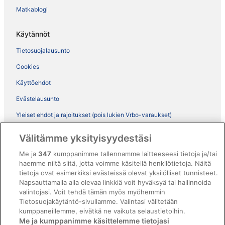
Matkablogi
Käytännöt
Tietosuojalausunto
Cookies
Käyttöehdot
Evästelausunto
Yleiset ehdot ja rajoitukset (pois lukien Vrbo-varaukset)
Vrbon sopimusehdot
Välitämme yksityisyydestäsi
Saavutettavuus
Me ja
347
kumppanimme tallennamme laitteeseesi tietoja ja/tai
ebookers BONUS+ -ohjelman ehdot
haemme niitä siitä, jotta voimme käsitellä henkilötietoja. Näitä
tietoja ovat esimerkiksi evästeissä olevat yksilölliset tunnisteet.
Oikeudelliset tiedot / ota meihin yhteyttä
Napsauttamalla alla olevaa linkkiä voit hyväksyä tai hallinnoida
valintojasi. Voit tehdä tämän myös myöhemmin
Sisältövaatimukset ja ilmoituksen tekeminen sisällöstä
Tietosuojakäytäntö-sivullamme. Valintasi välitetään
kumppaneillemme, eivätkä ne vaikuta selaustietoihin.
Tuki
Me ja kumppanimme käsittelemme tietojasi