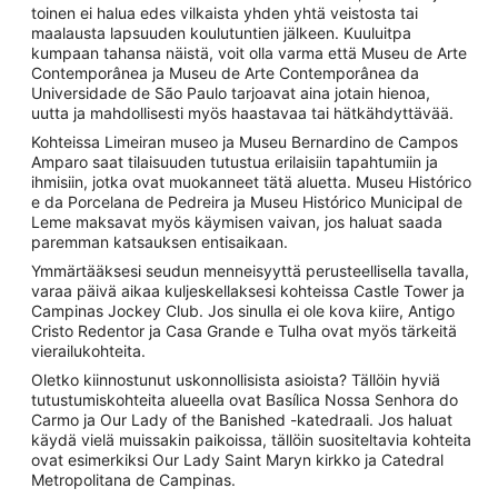
toinen ei halua edes vilkaista yhden yhtä veistosta tai
maalausta lapsuuden koulutuntien jälkeen. Kuuluitpa
kumpaan tahansa näistä, voit olla varma että Museu de Arte
Contemporânea ja Museu de Arte Contemporânea da
Universidade de São Paulo tarjoavat aina jotain hienoa,
uutta ja mahdollisesti myös haastavaa tai hätkähdyttävää.
Kohteissa Limeiran museo ja Museu Bernardino de Campos
Amparo saat tilaisuuden tutustua erilaisiin tapahtumiin ja
ihmisiin, jotka ovat muokanneet tätä aluetta. Museu Histórico
e da Porcelana de Pedreira ja Museu Histórico Municipal de
Leme maksavat myös käymisen vaivan, jos haluat saada
paremman katsauksen entisaikaan.
Ymmärtääksesi seudun menneisyyttä perusteellisella tavalla,
varaa päivä aikaa kuljeskellaksesi kohteissa Castle Tower ja
Campinas Jockey Club. Jos sinulla ei ole kova kiire, Antigo
Cristo Redentor ja Casa Grande e Tulha ovat myös tärkeitä
vierailukohteita.
Oletko kiinnostunut uskonnollisista asioista? Tällöin hyviä
tutustumiskohteita alueella ovat Basílica Nossa Senhora do
Carmo ja Our Lady of the Banished -katedraali. Jos haluat
käydä vielä muissakin paikoissa, tällöin suositeltavia kohteita
ovat esimerkiksi Our Lady Saint Maryn kirkko ja Catedral
Metropolitana de Campinas.