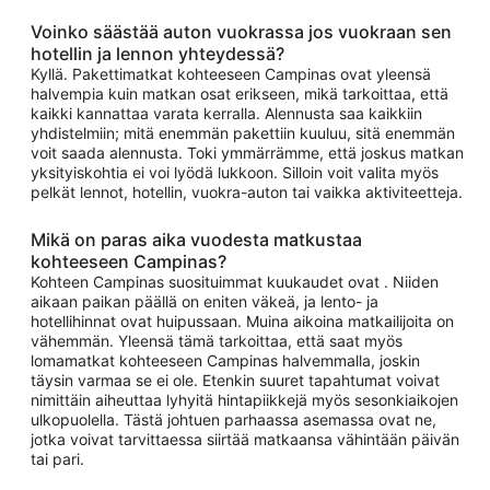
Voinko säästää auton vuokrassa jos vuokraan sen
hotellin ja lennon yhteydessä?
Kyllä. Pakettimatkat kohteeseen Campinas ovat yleensä
halvempia kuin matkan osat erikseen, mikä tarkoittaa, että
kaikki kannattaa varata kerralla. Alennusta saa kaikkiin
yhdistelmiin; mitä enemmän pakettiin kuuluu, sitä enemmän
voit saada alennusta. Toki ymmärrämme, että joskus matkan
yksityiskohtia ei voi lyödä lukkoon. Silloin voit valita myös
pelkät lennot, hotellin, vuokra-auton tai vaikka aktiviteetteja.
Mikä on paras aika vuodesta matkustaa
kohteeseen Campinas?
Kohteen Campinas suosituimmat kuukaudet ovat . Niiden
aikaan paikan päällä on eniten väkeä, ja lento- ja
hotellihinnat ovat huipussaan. Muina aikoina matkailijoita on
vähemmän. Yleensä tämä tarkoittaa, että saat myös
lomamatkat kohteeseen Campinas halvemmalla, joskin
täysin varmaa se ei ole. Etenkin suuret tapahtumat voivat
nimittäin aiheuttaa lyhyitä hintapiikkejä myös sesonkiaikojen
ulkopuolella. Tästä johtuen parhaassa asemassa ovat ne,
jotka voivat tarvittaessa siirtää matkaansa vähintään päivän
tai pari.