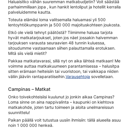
Haluaisitko vähän suuremman matkabudjetin? Voit säästää
parhaimmillaan jopa , kun hankit lentoliput ja hotellit kerralla
palveluidemme kautta.
Toteuta elämäsi loma valitsemalla haluamasi yli 500
lentoyhtiökumppanin ja 500 000 majoituskohteen joukosta.
Etkö ole vielä tehnyt päätöstä? Tiimimme haluaa tarjota
hyvät matkatarjoukset, joten jos näet jossakin halvemman
tarjouksen varausta seuraavien 48 tunnin kuluessa,
sitoudumme vastaamaan siihen palauttamalla erotuksen.
Mitä siis vielä mietit?
Pakkaa matkatavarasi, sillä nyt on aika lähteä matkaan! Me
voimme auttaa matkakuumeen parantamisessa – halusitpa
sitten erämaan helteisiin tai vuoristoon, tai vaikkapa niiden
väliin jääviin rantaparatiiseihin.
Varausehtoja
sovelletaan.
Campinas – Matkat
Onko toivekohteisiisi kuulunut jo jonkin aikaa Campinas?
Loma sinne on aina nappivalinta – kaupunki on kiehtova
matkakohde, joten tartu toimeen ja aloita unelmareissun
suunnittelu!
Paikan päällä voit tutustua uusiin ihmisiin: tällä alueella asuu
noin 1 000 000 henkeä.