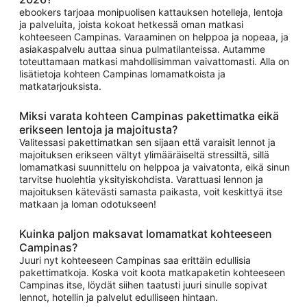
ebookers tarjoaa monipuolisen kattauksen hotelleja, lentoja
ja palveluita, joista kokoat hetkessä oman matkasi
kohteeseen Campinas. Varaaminen on helppoa ja nopeaa, ja
asiakaspalvelu auttaa sinua pulmatilanteissa. Autamme
toteuttamaan matkasi mahdollisimman vaivattomasti. Alla on
lisätietoja kohteen Campinas lomamatkoista ja
matkatarjouksista.
Miksi varata kohteen Campinas pakettimatka eikä
erikseen lentoja ja majoitusta?
Valitessasi pakettimatkan sen sijaan että varaisit lennot ja
majoituksen erikseen vältyt ylimääräiseltä stressiltä, sillä
lomamatkasi suunnittelu on helppoa ja vaivatonta, eikä sinun
tarvitse huolehtia yksityiskohdista. Varattuasi lennon ja
majoituksen kätevästi samasta paikasta, voit keskittyä itse
matkaan ja loman odotukseen!
Kuinka paljon maksavat lomamatkat kohteeseen
Campinas?
Juuri nyt kohteeseen Campinas saa erittäin edullisia
pakettimatkoja. Koska voit koota matkapaketin kohteeseen
Campinas itse, löydät siihen taatusti juuri sinulle sopivat
lennot, hotellin ja palvelut edulliseen hintaan.