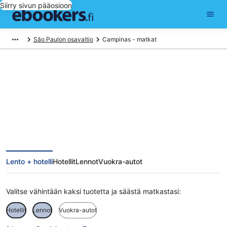
Siirry sivun pääosioon
São Paulon osavaltio
Campinas - matkat
Campinas matkat
Lento + hotelli
Hotellit
Lennot
Vuokra-autot
Valitse vähintään kaksi tuotetta ja säästä matkastasi:
Hotellit
Lennot
Vuokra-autot