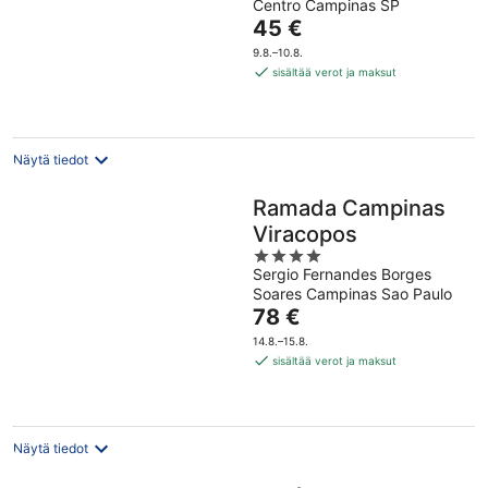
Centro Campinas SP
of
Hinta
45 €
5
on
9.8.–10.8.
45 €
sisältää verot ja maksut
per
yö
Näytä tiedot
Ramada Campinas
Viracopos
4
Sergio Fernandes Borges
out
Soares Campinas Sao Paulo
of
Hinta
78 €
5
on
14.8.–15.8.
78 €
sisältää verot ja maksut
per
yö
Näytä tiedot