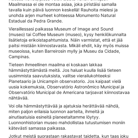
Maailmassa ei ole montaa asiaa, joka piristäisi samalla
tavalla kuin päivä luonnon keskellä! Rauhoita mielesi ja
unohda arjen murheet kohteessa Monumento Natural
Estadual da Pedra Grande.
Vieraillessasi paikassa Museum of Image and Sound
(museo) tai Coffee Museum (museo), kysy henkilökunnalta
lisätietoja erikoistapahtumista. Näin varmistat, että et jää
paitsi mistään kiinnostavasta. Mikäli ehdit, käy myös muissa
museoissa, kuten Barreirosin mylly ja Museu da Cidade,
Campinas.
Tieteen ihmeellinen maailma ei koskaan lakkaa
hämmästyttämästä meitä. Jos haluat kuulla lisää tieteen
uusimmista saavutuksista, valitse vierailukohteeksi
Planetaario ja Unicampin observatorio. Jos kaipaat vielä
uusia kokemuksia, Observatório Astronômico Municipal ja
Observatório Municipal de Americana tarjoavat kiinnostavaa
nähtävää.
Voi olla hämmästyttävää ja ajatuksia herättävää nähdä,
miten paljon erilaisia luonnon aarteita, ihmeitä ja
ainutlaatuisia esineitä planeetaltamme löytyy.
Luonnonhistorian museo mahdollistaa tutustumisen moniin
kätevästi samassa paikassa.
Jotkut meistä suorastaan rakastavat taidetta, kun taas joku