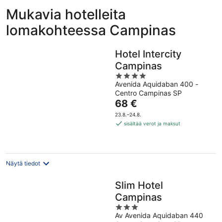
Mukavia hotelleita
lomakohteessa Campinas
Hotel Intercity
Campinas
4
Avenida Aquidaban 400 -
out
Centro Campinas SP
of
Hinta
68 €
5
on
23.8.–24.8.
68 €
sisältää verot ja maksut
per
yö
Näytä tiedot
Slim Hotel
Campinas
3
Av Avenida Aquidaban 440
out