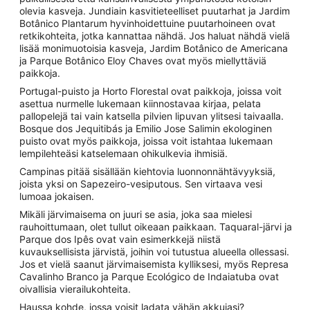
olevia kasveja. Jundiain kasvitieteelliset puutarhat ja Jardim
Botânico Plantarum hyvinhoidettuine puutarhoineen ovat
retkikohteita, jotka kannattaa nähdä. Jos haluat nähdä vielä
lisää monimuotoisia kasveja, Jardim Botânico de Americana
ja Parque Botânico Eloy Chaves ovat myös miellyttäviä
paikkoja.
Portugal-puisto ja Horto Florestal ovat paikkoja, joissa voit
asettua nurmelle lukemaan kiinnostavaa kirjaa, pelata
pallopelejä tai vain katsella pilvien lipuvan ylitsesi taivaalla.
Bosque dos Jequitibás ja Emilio Jose Salimin ekologinen
puisto ovat myös paikkoja, joissa voit istahtaa lukemaan
lempilehteäsi katselemaan ohikulkevia ihmisiä.
Campinas pitää sisällään kiehtovia luonnonnähtävyyksiä,
joista yksi on Sapezeiro-vesiputous. Sen virtaava vesi
lumoaa jokaisen.
Mikäli järvimaisema on juuri se asia, joka saa mielesi
rauhoittumaan, olet tullut oikeaan paikkaan. Taquaral-järvi ja
Parque dos Ipês ovat vain esimerkkejä niistä
kuvauksellisista järvistä, joihin voi tutustua alueella ollessasi.
Jos et vielä saanut järvimaisemista kylliksesi, myös Represa
Cavalinho Branco ja Parque Ecológico de Indaiatuba ovat
oivallisia vierailukohteita.
Haussa kohde, jossa voisit ladata vähän akkujasi?