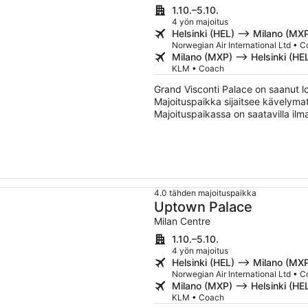
1.10.–5.10.
4 yön majoitus
Helsinki (HEL) –> Milano (MX
Norwegian Air International Ltd • 
Milano (MXP) –> Helsinki (HE
KLM • Coach
Grand Visconti Palace on saanut l
Majoituspaikka sijaitsee kävelyma
Majoituspaikassa on saatavilla ilma
ja sisäuima-allas.
4.0 tähden majoituspaikka
Uptown Palace
Milan Centre
1.10.–5.10.
4 yön majoitus
Helsinki (HEL) –> Milano (MX
Norwegian Air International Ltd • 
Milano (MXP) –> Helsinki (HE
KLM • Coach