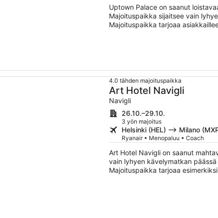
Uptown Palace on saanut loistavaa
Majoituspaikka sijaitsee vain lyh
Majoituspaikka tarjoaa asiakkaille
tiloissa sekä ravintolan ja baarin.
4.0 tähden majoituspaikka
Art Hotel Navigli
Navigli
26.10.–29.10.
3 yön majoitus
Helsinki (HEL) –> Milano (MX
Ryanair • Menopaluu • Coach
Art Hotel Navigli on saanut mahtav
vain lyhyen kävelymatkan päässä k
Majoituspaikka tarjoaa esimerkiksi
kuntoklubin ja baarin. Tämän majo
ruoka- ja vesikulhot.