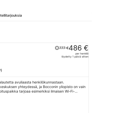
tellitarjouksia
Hinta
486 €
777 €
oli
per henkilö
777 €,
löydetty 1 päivä sitten
hinta
on
nyt
P)
486 €
per
palautetta avuliaasta henkilökunnastaan.
henkilö
ikeskuksen yhteydessä, ja Bocconin yliopisto on vain
tuspaikka tarjoaa esimerkiksi ilmaisen Wi-Fi-
baarin ja ympäri vuorokauden auki olevan business
joamiin lemmikkipalveluihin kuuluu ruoka- ja