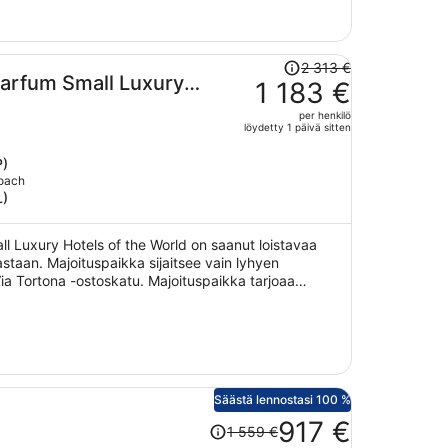
Hinta
2 313 €
Parfum Small Luxury
oli
1 183 €
2 313 €,
per henkilö
hinta
löydetty 1 päivä sitten
on
nyt
P)
Coach
1 183 €
L)
per
henkilö
l Luxury Hotels of the World on saanut loistavaa
staan. Majoituspaikka sijaitsee vain lyhyen
a Tortona -ostoskatu. Majoituspaikka tarjoaa
Fi-yhteyden yleisissä tiloissa, ilmaiset hotellinjohtajan
uspaikan tarjoamiin lemmikkipalveluihin kuuluu ruoka-
Säästä lennostasi 100 %
Hinta
917 €
1 559 €
oli