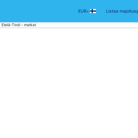
•
EUR
Listaa majoitus
Etelä-Tiroli - matkat