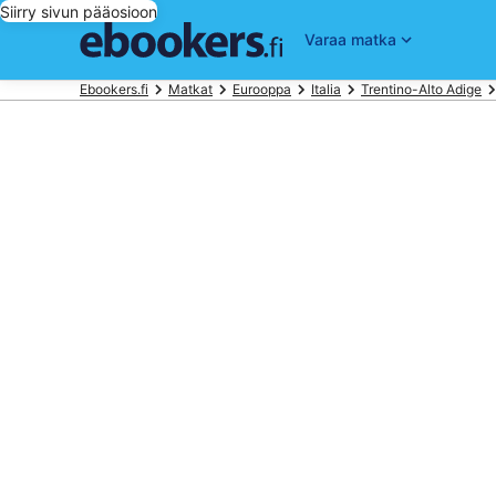
Siirry sivun pääosioon
Varaa matka
Ebookers.fi
Matkat
Eurooppa
Italia
Trentino-Alto Adige