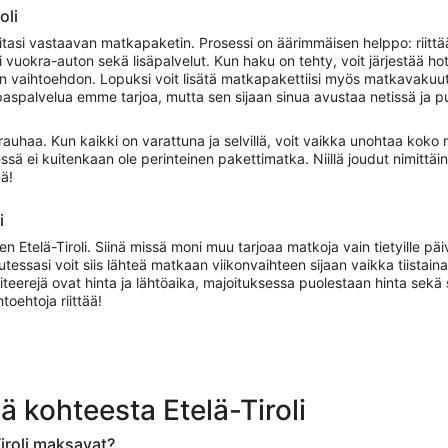
oli
itasi vastaavan matkapaketin. Prosessi on äärimmäisen helppo: riittä
ai vuokra-auton sekä lisäpalvelut. Kun haku on tehty, voit järjestää h
ivan vaihtoehdon. Lopuksi voit lisätä matkapakettiisi myös matkavakuut
aopaspalvelua emme tarjoa, mutta sen sijaan sinua avustaa netissä ja 
uhaa. Kun kaikki on varattuna ja selvillä, voit vaikka unohtaa koko 
ä ei kuitenkaan ole perinteinen pakettimatka. Niillä joudut nimittäi
ä!
i
Etelä-Tiroli. Siinä missä moni muu tarjoaa matkoja vain tietyille päivi
ssasi voit siis lähteä matkaan viikonvaihteen sijaan vaikka tiistaina j
iteerejä ovat hinta ja lähtöaika, majoituksessa puolestaan hinta sekä s
oehtoja riittää!
 kohteesta Etelä-Tiroli
iroli maksavat?