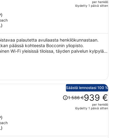
per henkilö
1 559 €,
löydetty 1 päivä sitten
hinta
P)
on
Coach
nyt
L)
917 €
per
oistavaa palautetta avuliaasta henkilökunnastaan.
henkilö
tkan päässä kohteesta Bocconin yliopisto.
inen Wi-Fi yleisissä tiloissa, täyden palvelun kylpylä
Säästä lennostasi 100 %
Hinta
939 €
1 586 €
oli
per henkilö
1 586 €,
löydetty 1 päivä sitten
hinta
P)
on
Coach
nyt
L)
939 €
per