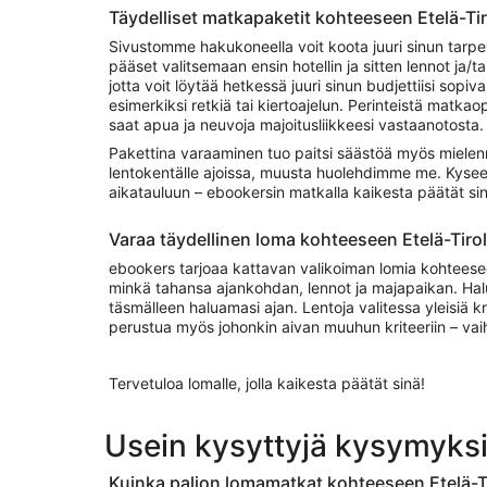
Täydelliset matkapaketit kohteeseen Etelä-Tir
Sivustomme hakukoneella voit koota juuri sinun tarpe
pääset valitsemaan ensin hotellin ja sitten lennot ja/t
jotta voit löytää hetkessä juuri sinun budjettiisi sop
esimerkiksi retkiä tai kiertoajelun. Perinteistä matk
saat apua ja neuvoja majoitusliikkeesi vastaanotosta.
Pakettina varaaminen tuo paitsi säästöä myös mielenra
lentokentälle ajoissa, muusta huolehdimme me. Kyseess
aikatauluun – ebookersin matkalla kaikesta päätät sin
Varaa täydellinen loma kohteeseen Etelä-Tirol
ebookers tarjoaa kattavan valikoiman lomia kohteeseen 
minkä tahansa ajankohdan, lennot ja majapaikan. Halute
täsmälleen haluamasi ajan. Lentoja valitessa yleisiä kr
perustua myös johonkin aivan muuhun kriteeriin – vaiht
Tervetuloa lomalle, jolla kaikesta päätät sinä!
Usein kysyttyjä kysymyksiä
Kuinka paljon lomamatkat kohteeseen Etelä-T