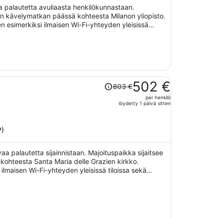
 palautetta avuliaasta henkilökunnastaan.
henkilö
yen kävelymatkan päässä kohteesta Milanon yliopisto.
en esimerkiksi ilmaisen Wi-Fi-yhteyden yleisissä
Hinta
502 €
803 €
oli
per henkilö
803 €,
löydetty 1 päivä sitten
hinta
on
nyt
P)
502 €
per
aa palautetta sijainnistaan. Majoituspaikka sijaitsee
henkilö
ohteesta Santa Maria delle Grazien kirkko.
 ilmaisen Wi-Fi-yhteyden yleisissä tiloissa sekä
ituspaikan tarjoamiin lemmikkipalveluihin kuuluu