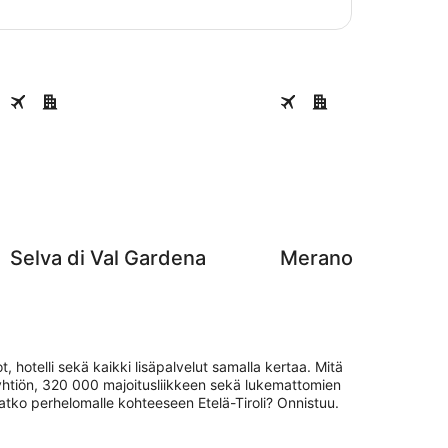
Selva di Val Gardena
Merano
Selva di Val Gardena
Merano
 hotelli sekä kaikki lisäpalvelut samalla kertaa. Mitä
yhtiön, 320 000 majoitusliikkeen sekä lukemattomien
uatko perhelomalle kohteeseen Etelä-Tiroli? Onnistuu.