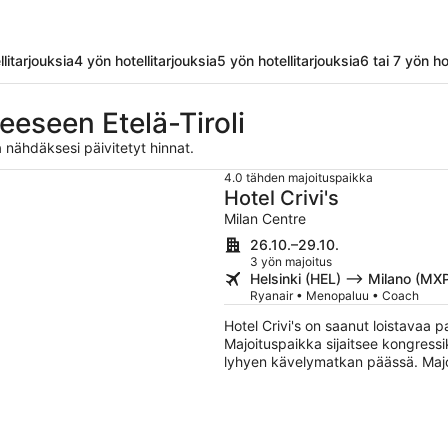
litarjouksia
4 yön hotellitarjouksia
5 yön hotellitarjouksia
6 tai 7 yön ho
eeseen Etelä-Tiroli
 nähdäksesi päivitetyt hinnat.
4.0 tähden majoituspaikka
Hotel Crivi's
Milan Centre
26.10.–29.10.
3 yön majoitus
Helsinki (HEL) –> Milano (MX
Ryanair • Menopaluu • Coach
Hotel Crivi's on saanut loistavaa 
Majoituspaikka sijaitsee kongress
lyhyen kävelymatkan päässä. Majoi
yhteyden yleisissä tiloissa sekä 
centerin. Tämän majoituspaikan tar
vesikulhot.