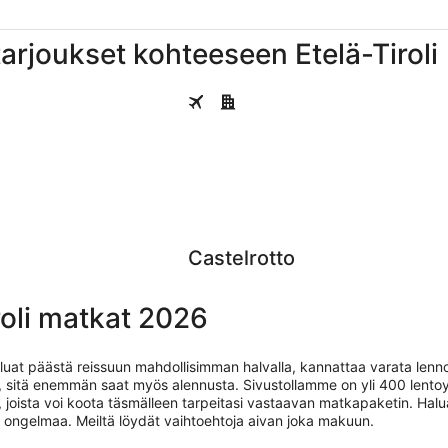
arjoukset kohteeseen Etelä-Tiroli
Castelrotto
Castelrotto
roli matkat 2026
uat päästä reissuun mahdollisimman halvalla, kannattaa varata lennot,
t, sitä enemmän saat myös alennusta. Sivustollamme on yli 400 lento
ta, joista voi koota täsmälleen tarpeitasi vastaavan matkapaketin. Hal
Ei ongelmaa. Meiltä löydät vaihtoehtoja aivan joka makuun.