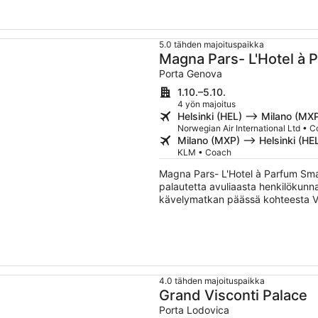
5.0 tähden majoituspaikka
Magna Pars- L'Hotel à 
Hotels of the World
Porta Genova
1.10.–5.10.
4 yön majoitus
Helsinki (HEL) –> Milano (MX
Norwegian Air International Ltd • 
Milano (MXP) –> Helsinki (HE
KLM • Coach
Magna Pars- L'Hotel à Parfum Smal
palautetta avuliaasta henkilökunna
kävelymatkan päässä kohteesta Vi
asiakkaille esimerkiksi ilmaisen Wi-
kutsut ja ravintolan. Tämän majoit
ja vesikulhot.
4.0 tähden majoituspaikka
Grand Visconti Palace
Porta Lodovica