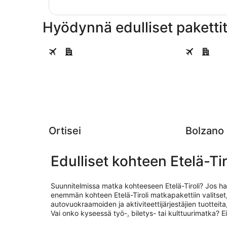
Hyödynnä edulliset pakettit
Ortisei
Bolzano
Ortisei
Bolzano
Edulliset kohteen Etelä-Ti
Suunnitelmissa matka kohteeseen Etelä-Tiroli? Jos hal
enemmän kohteen Etelä-Tiroli matkapakettiin valitse
autovuokraamoiden ja aktiviteettijärjestäjien tuottei
Vai onko kyseessä työ-, biletys- tai kulttuurimatka? 