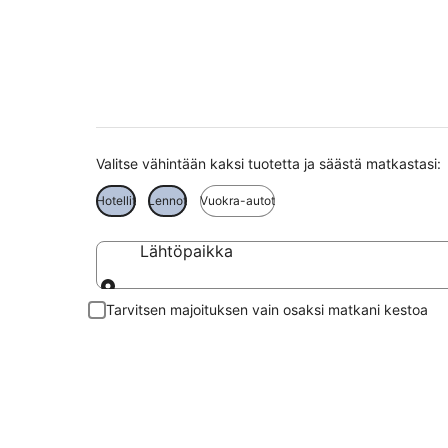
Etelä-Tiroli matkat
Valitse vähintään kaksi tuotetta ja säästä matkastasi:
Hotellit
Lennot
Vuokra-autot
Lähtöpaikka
Lähtöpaikka
Tarvitsen majoituksen vain osaksi matkani kestoa