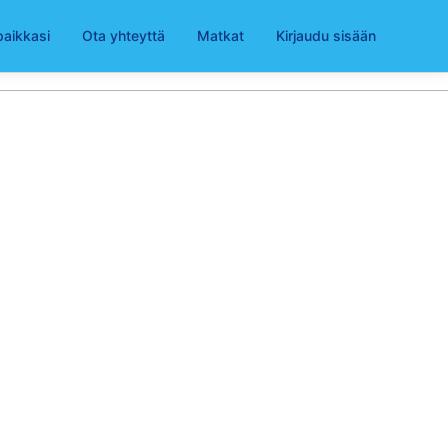
paikkasi
Ota yhteyttä
Matkat
Kirjaudu sisään