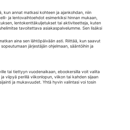
ä, kun annat matkasi kohteen ja ajankohdan, niin
otelli- ja lentovaihtoehdot esimerkiksi hinnan mukaan,
uksen, lentokenttäkuljetukset tai aktiviteetteja, kuten
puhelimitse tavoitettava asiakaspalvelumme. Sen lisäksi
matkan aina sen lähtöpäivään asti. Riittää, kun saavut
n sopeutumaan järjestäjän ohjelmaan, sääntöihin ja
lle tai tiettyyn vuodenaikaan, ebookersilla voit valita
a viipyä perillä viikonlopun, viikon tai kahden sijaan
ijainti ja mukavuudet. Yhtä hyvin valintasi voi tosin