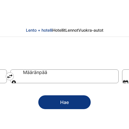
Lento + hotelli
Hotellit
Lennot
Vuokra-autot
Määränpää
Määränpää
Hae