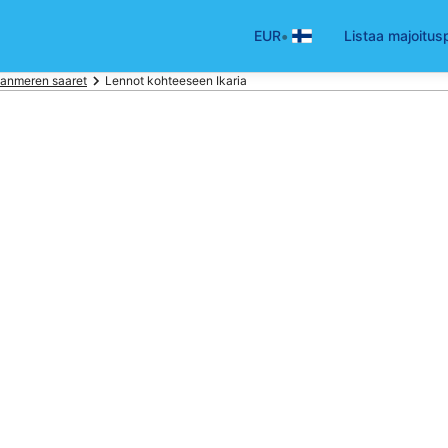
•
EUR
Listaa majoitus
eanmeren saaret
Lennot kohteeseen Ikaria