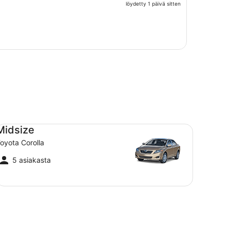
hinta
löydetty 1 päivä sitten
on
nyt
385 €
per
henkilö
dsize Toyota Corolla
Midsize
oyota Corolla
5 asiakasta