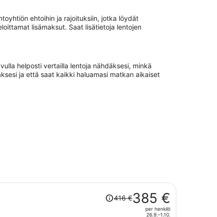
oyhtiön ehtoihin ja rajoituksiin, jotka löydät
ittamat lisämaksut. Saat lisätietoja lentojen
ulla helposti vertailla lentoja nähdäksesi, minkä
äksesi ja että saat kaikki haluamasi matkan aikaiset
Hinta
385 €
416 €
oli
per henkilö
416 €,
26.9.–1.10.