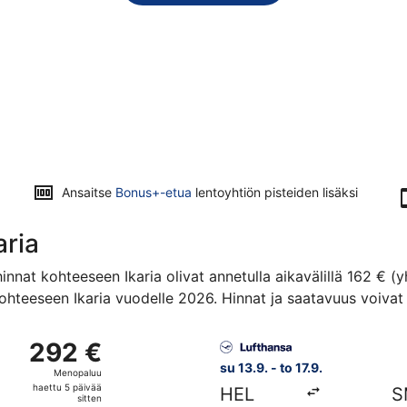
Ansaitse
Bonus+-etua
lentoyhtiön pisteiden lisäksi
aria
innat kohteeseen Ikaria olivat annetulla aikavälillä 162 € 
hteeseen Ikaria vuodelle 2026. Hinnat ja saatavuus voivat 
.9. kohteesta Helsinki kohteeseen Samos, paluu to 17.9., hin
Valitse lentoyhtiön Lufthansa
292 €
292 €
Menopaluu,
su 13.9. - to 17.9.
Menopaluu
haettu
haettu 5 päivää
HEL
S
5
sitten