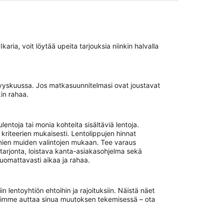
ia, voit löytää upeita tarjouksia niinkin halvalla
syyskuussa. Jos matkasuunnitelmasi ovat joustavat
in rahaa.
ntoja tai monia kohteita sisältäviä lentoja.
kriteerien mukaisesti. Lentolippujen hinnat
monien muiden valintojen mukaan. Tee varaus
arjonta, loistava kanta-asiakasohjelma sekä
uomattavasti aikaa ja rahaa.
 lentoyhtiön ehtoihin ja rajoituksiin. Näistä näet
 voimme auttaa sinua muutoksen tekemisessä – ota