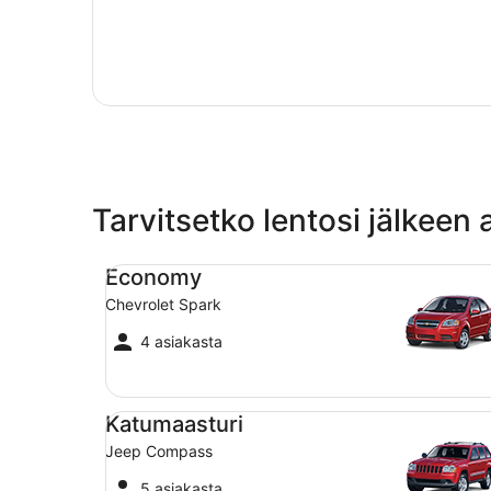
Tarvitsetko lentosi jälkeen
Economy Chevrolet Spark
Economy
Chevrolet Spark
4 asiakasta
Katumaasturi Jeep Compass
Katumaasturi
Jeep Compass
5 asiakasta