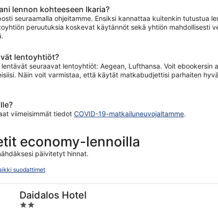
ani lennon kohteeseen Ikaria?
osti seuraamalla ohjeitamme. Ensiksi kannattaa kuitenkin tutustua lent
oyhtiön peruutuksia koskevat käytännöt sekä yhtiön mahdollisesti velo
ä.
vät lentoyhtiöt?
lentävät seuraavat lentoyhtiöt: Aegean, Lufthansa. Voit ebookersin av
isiisi. Näin voit varmistaa, että käytät matkabudjettisi parhaiten hyv
lle?
saat viimeisimmät tiedot
COVID-19-matkailuneuvojaltamme
.
ketit economy-lennoilla
ähdäksesi päivitetyt hinnat.
aikki suodattimet
Daidalos Hotel
2
out