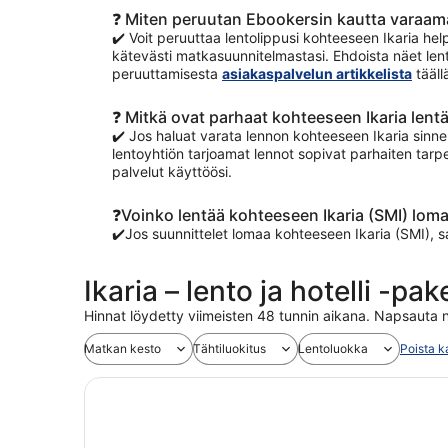
❓ Miten peruutan Ebookersin kautta varaam
✔️ Voit peruuttaa lentolippusi kohteeseen Ikaria help
kätevästi matkasuunnitelmastasi. Ehdoista näet lent
peruuttamisesta
asiakaspalvelun artikkelista
tääll
❓ Mitkä ovat parhaat kohteeseen Ikaria lentä
✔️ Jos haluat varata lennon kohteeseen Ikaria sinne 
lentoyhtiön tarjoamat lennot sopivat parhaiten tarpe
palvelut käyttöösi.
❓Voinko lentää kohteeseen Ikaria (SMI) loma
✔️Jos suunnittelet lomaa kohteeseen Ikaria (SMI), 
Ikaria – lento ja hotelli -pa
Hinnat löydetty viimeisten 48 tunnin aikana. Napsauta n
Matkan kesto
Tähtiluokitus
Lentoluokka
Poista k