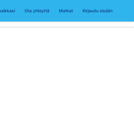
paikkasi
Ota yhteyttä
Matkat
Kirjaudu sisään