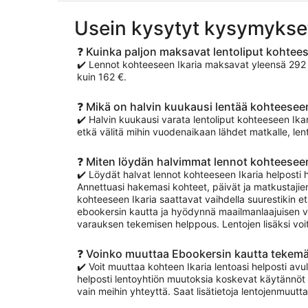
Usein kysytyt kysymykse
❓ Kuinka paljon maksavat lentoliput kohtees
✔️ Lennot kohteeseen Ikaria maksavat yleensä 292 €–
kuin 162 €.
❓ Mikä on halvin kuukausi lentää kohteeseen
✔️ Halvin kuukausi varata lentoliput kohteeseen Ik
etkä välitä mihin vuodenaikaan lähdet matkalle, len
❓ Miten löydän halvimmat lennot kohteeseen
✔️ Löydät halvat lennot kohteeseen Ikaria helposti 
Annettuasi hakemasi kohteet, päivät ja matkustajien
kohteeseen Ikaria saattavat vaihdella suurestikin e
ebookersin kautta ja hyödynnä maailmanlaajuisen v
varauksen tekemisen helppous. Lentojen lisäksi voi
❓ Voinko muuttaa Ebookersin kautta tekemä
✔️ Voit muuttaa kohteen Ikaria lentoasi helposti avu
helposti lentoyhtiön muutoksia koskevat käytännöt 
vain meihin yhteyttä. Saat lisätietoja lentojenmuut