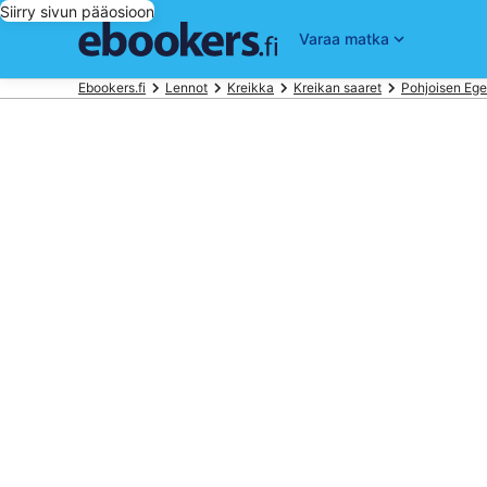
Siirry sivun pääosioon
Varaa matka
Ebookers.fi
Lennot
Kreikka
Kreikan saaret
Pohjoisen Eg