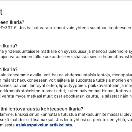
t
een Ikaria?
337 €. Jos haluat varata lennot vain yhteen suuntaan kohteeseen Ikar
 Ikaria?
aria yhdensuuntaiselle matkalle on syyskuussa ja menopaluulennolle 
tojen varaaminen tälle kuukaudelle voi säästää sinulle huomattavastik
 Ikaria?
hakukoneemme avulla. Voit hakea yhdensuuntaisia lentoja, menopaluule
 määrät hakukoneeseen voit lajitella ja suodattaa tuloksia monien eri 
tsimiesi päivien, lentoyhtiöiden, lipputyyppien, paikkavalintojen ja 
erkkomatkatoimiston tuomat edut, kuten halvemmat hinnat, kattava t
t varata myös matkasi muut osat ebookersin kautta, ja säästät näin h
äni lentovarausta kohteeseen Ikaria?
llamme. Ensiksi sinun kannattaa tutustua matkasuunnitelmassasi oleviin
sekä mahdolliset lisämaksut. Jos lentoyhtiösi on perinteinen yhtiö,
tamisesta
asiakaspalvelun artikkelista.