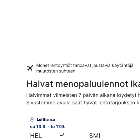
Monet lentoyhtiöt tarjoavat
joustavia käytäntöjä
muutosten suhteen
Halvat menopaluulennot Ik
Halvimmat viimeisten 7 päivän aikana löydetyt h
Sivustomme avulla saat hyvät lentotarjouksen ko
Valitse lentoyhtiön Lufthansa lento, lähtö su 13
su 13.9. - to 17.9.
HEL
SMI