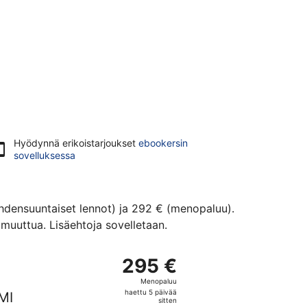
Hyödynnä erikoistarjoukset
ebookersin
sovelluksessa
(yhdensuuntaiset lennot) ja 292 € (menopaluu).
muuttua. Lisäehtoja sovelletaan.
naltaan 292 €, haettu 5 päivää sitten
 lento, lähtö su 13.9. kohteesta Helsinki kohteeseen Samos, 
295 €
295 €
Menopaluu,
Menopaluu
haettu
haettu 5 päivää
MI
5
sitten