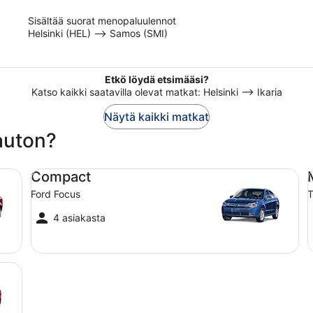
of
Sisältää suorat menopaluulennot
5
Helsinki (HEL) –> Samos (SMI)
Etkö löydä etsimääsi?
Katso kaikki saatavilla olevat matkat: Helsinki –> Ikaria
Näytä kaikki matkat
 auton?
Compact Ford Focus
Mi
Compact
Ford Focus
T
4 asiakasta