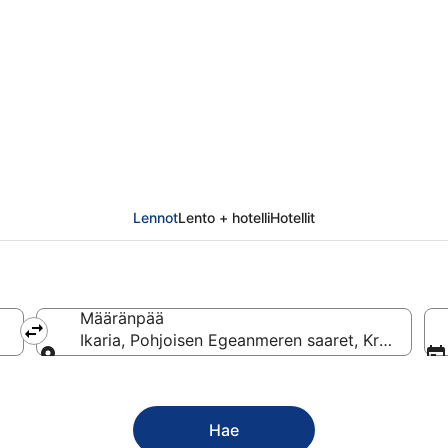
Lennot
Lento + hotelli
Hotellit
Määränpää
Ikaria, Pohjoisen Egeanmeren saaret, Kreikka
Määränpää
Hae