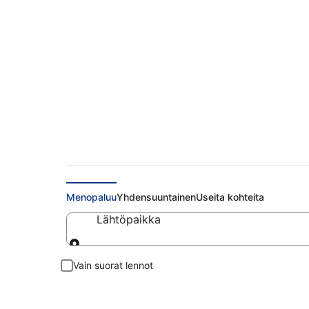
Halvat lennot Ikaria
Menopaluu
Yhdensuuntainen
Useita kohteita
Lähtöpaikka
Lähtöpaikka
Vain suorat lennot