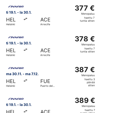
sitten
Valitse lentoyhtiön Finnair lento, lähtö ti 19.1. kohteesta H
377 €
377 €
Menopaluu,
ti 19.1. - la 30.1.
Menopaluu
haettu
haettu 7
HEL
ACE
7
tuntia sitten
Helsinki
Arrecife
tuntia
sitten
Valitse lentoyhtiön Finnair lento, lähtö ti 19.1. kohteesta H
378 €
378 €
Menopaluu,
ti 19.1. - la 30.1.
Menopaluu
haettu
haettu 7
HEL
ACE
7
tuntia sitten
Helsinki
Arrecife
tuntia
sitten
Valitse lentoyhtiön Finnair lento, lähtö ma 30.11. kohtees
387 €
387 €
Menopaluu,
ma 30.11. - ma 7.12.
Menopaluu
haettu
haettu 3
HEL
FUE
3
päivää
sitten
Helsinki
Puerto del
päivää
Rosario
sitten
Valitse lentoyhtiön Finnair lento, lähtö ti 19.1. kohteesta H
389 €
389 €
Menopaluu,
ti 19.1. - la 30.1.
Menopaluu
haettu
haettu 7
HEL
ACE