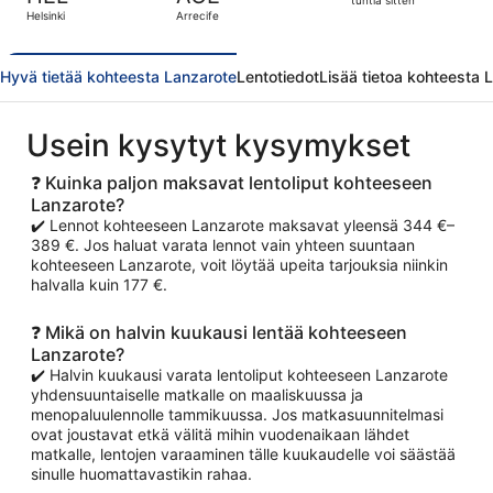
7
tuntia sitten
Helsinki
Arrecife
tuntia
sitten
Hyvä tietää kohteesta Lanzarote
Lentotiedot
Lisää tietoa kohteesta 
Usein kysytyt kysymykset
❓ Kuinka paljon maksavat lentoliput kohteeseen
Lanzarote?
✔️ Lennot kohteeseen Lanzarote maksavat yleensä 344 €–
389 €. Jos haluat varata lennot vain yhteen suuntaan
kohteeseen Lanzarote, voit löytää upeita tarjouksia niinkin
halvalla kuin 177 €.
❓ Mikä on halvin kuukausi lentää kohteeseen
Lanzarote?
✔️ Halvin kuukausi varata lentoliput kohteeseen Lanzarote
yhdensuuntaiselle matkalle on maaliskuussa ja
menopaluulennolle tammikuussa. Jos matkasuunnitelmasi
ovat joustavat etkä välitä mihin vuodenaikaan lähdet
matkalle, lentojen varaaminen tälle kuukaudelle voi säästää
sinulle huomattavastikin rahaa.