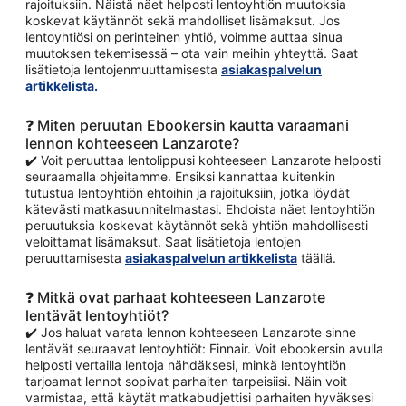
rajoituksiin. Näistä näet helposti lentoyhtiön muutoksia
koskevat käytännöt sekä mahdolliset lisämaksut. Jos
lentoyhtiösi on perinteinen yhtiö, voimme auttaa sinua
muutoksen tekemisessä – ota vain meihin yhteyttä. Saat
lisätietoja lentojenmuuttamisesta
asiakaspalvelun
artikkelista.
❓ Miten peruutan Ebookersin kautta varaamani
lennon kohteeseen Lanzarote?
✔️ Voit peruuttaa lentolippusi kohteeseen Lanzarote helposti
seuraamalla ohjeitamme. Ensiksi kannattaa kuitenkin
tutustua lentoyhtiön ehtoihin ja rajoituksiin, jotka löydät
kätevästi matkasuunnitelmastasi. Ehdoista näet lentoyhtiön
peruutuksia koskevat käytännöt sekä yhtiön mahdollisesti
veloittamat lisämaksut. Saat lisätietoja lentojen
peruuttamisesta
asiakaspalvelun artikkelista
täällä.
❓ Mitkä ovat parhaat kohteeseen Lanzarote
lentävät lentoyhtiöt?
✔️ Jos haluat varata lennon kohteeseen Lanzarote sinne
lentävät seuraavat lentoyhtiöt: Finnair. Voit ebookersin avulla
helposti vertailla lentoja nähdäksesi, minkä lentoyhtiön
tarjoamat lennot sopivat parhaiten tarpeisiisi. Näin voit
varmistaa, että käytät matkabudjettisi parhaiten hyväksesi