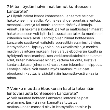
❓ Miten löydän halvimmat lennot kohteeseen
Lanzarote?
✔️ Löydät halvat lennot kohteeseen Lanzarote helposti
hakukoneemme avulla. Voit hakea yhdensuuntaisia lentoja,
menopaluulentoja tai monia kohteita sisältäviä lentoja.
Annettuasi hakemasi kohteet, päivät ja matkustajien määrät
hakukoneeseen voit lajitella ja suodattaa tuloksia monien eri
kriteerien mukaisesti. Lentolippujen hinnat kohteeseen
Lanzarote saattavat vaihdella suurestikin etsimiesi päivien,
lentoyhtiöiden, lipputyyppien, paikkavalintojen ja monien
muiden valintojen mukaan. Tee varaus ebookersin kautta ja
hyödynnä maailmanlaajuisen verkkomatkatoimiston tuomat
edut, kuten halvemmat hinnat, kattava tarjonta, loistava
kanta-asiakasohjelma sekä varauksen tekemisen helppous.
Lentojen lisäksi voit varata myös matkasi muut osat
ebookersin kautta, ja säästät näin huomattavasti aikaa ja
rahaa.
❓ Voinko muuttaa Ebookersin kautta tekemääni
lentovarausta kohteeseen Lanzarote?
✔️ Voit muuttaa kohteen Lanzarote lentoasi helposti
avullamme. Ensiksi sinun kannattaa tutustua
matkasuunnitelmassasi oleviin lentoyhtiön ehtoihin ja