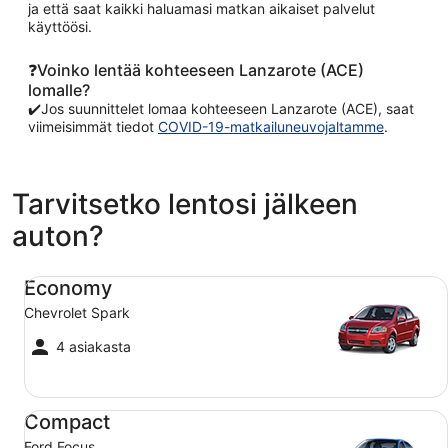
ja että saat kaikki haluamasi matkan aikaiset palvelut
käyttöösi.
❓Voinko lentää kohteeseen Lanzarote (ACE)
lomalle?
✔️Jos suunnittelet lomaa kohteeseen Lanzarote (ACE), saat
viimeisimmät tiedot
COVID-19-matkailuneuvojaltamme
.
Tarvitsetko lentosi jälkeen
auton?
Economy Chevrolet Spark
Economy
Chevrolet Spark
4 asiakasta
Compact Ford Focus
Compact
Ford Focus