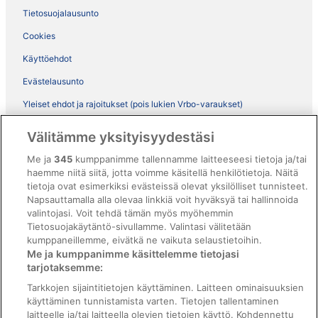
Tietosuojalausunto
Cookies
Käyttöehdot
Evästelausunto
Yleiset ehdot ja rajoitukset (pois lukien Vrbo-varaukset)
Vrbon sopimusehdot
Välitämme yksityisyydestäsi
Saavutettavuus
Me ja
345
kumppanimme tallennamme laitteeseesi tietoja ja/tai
ebookers BONUS+ -ohjelman ehdot
haemme niitä siitä, jotta voimme käsitellä henkilötietoja. Näitä
tietoja ovat esimerkiksi evästeissä olevat yksilölliset tunnisteet.
Oikeudelliset tiedot / ota meihin yhteyttä
Napsauttamalla alla olevaa linkkiä voit hyväksyä tai hallinnoida
valintojasi. Voit tehdä tämän myös myöhemmin
Sisältövaatimukset ja ilmoituksen tekeminen sisällöstä
Tietosuojakäytäntö-sivullamme. Valintasi välitetään
kumppaneillemme, eivätkä ne vaikuta selaustietoihin.
Tuki
Me ja kumppanimme käsittelemme tietojasi
tarjotaksemme:
Ota yhteyttä
Tarkkojen sijaintitietojen käyttäminen. Laitteen ominaisuuksien
Varauksen muuttaminen tai peruuttaminen
käyttäminen tunnistamista varten. Tietojen tallentaminen
laitteelle ja/tai laitteella olevien tietojen käyttö. Kohdennettu