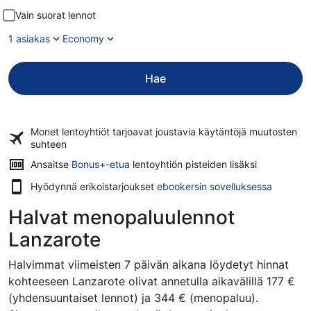
Vain suorat lennot
1 asiakas
Economy
Hae
Monet lentoyhtiöt tarjoavat
joustavia käytäntöjä
muutosten
suhteen
Ansaitse
Bonus+-etua
lentoyhtiön pisteiden lisäksi
Hyödynnä erikoistarjoukset
ebookersin sovelluksessa
Halvat menopaluulennot
Lanzarote
Halvimmat viimeisten 7 päivän aikana löydetyt hinnat
kohteeseen Lanzarote olivat annetulla aikavälillä 177 €
(yhdensuuntaiset lennot) ja 344 € (menopaluu).