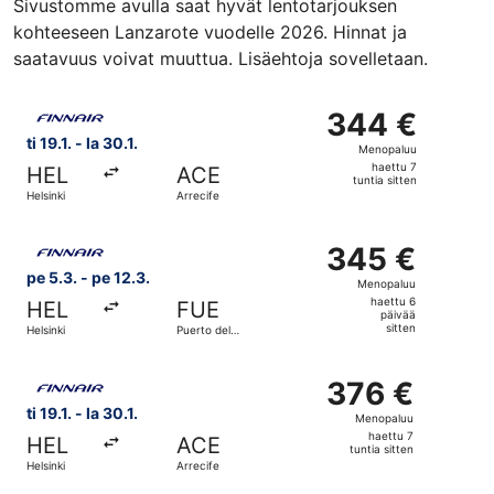
Sivustomme avulla saat hyvät lentotarjouksen
kohteeseen Lanzarote vuodelle 2026. Hinnat ja
saatavuus voivat muuttua. Lisäehtoja sovelletaan.
Valitse lentoyhtiön Finnair lento, lähtö ti 19.1. kohteesta H
344 €
344 €
Menopaluu,
ti 19.1. - la 30.1.
Menopaluu
haettu
haettu 7
HEL
ACE
7
tuntia sitten
Helsinki
Arrecife
tuntia
sitten
Valitse lentoyhtiön Finnair lento, lähtö pe 5.3. kohteesta
345 €
345 €
Menopaluu,
pe 5.3. - pe 12.3.
Menopaluu
haettu
haettu 6
HEL
FUE
6
päivää
sitten
Helsinki
Puerto del
päivää
Rosario
sitten
Valitse lentoyhtiön Finnair lento, lähtö ti 19.1. kohteesta H
376 €
376 €
Menopaluu,
ti 19.1. - la 30.1.
Menopaluu
haettu
haettu 7
HEL
ACE
7
tuntia sitten
Helsinki
Arrecife
tuntia