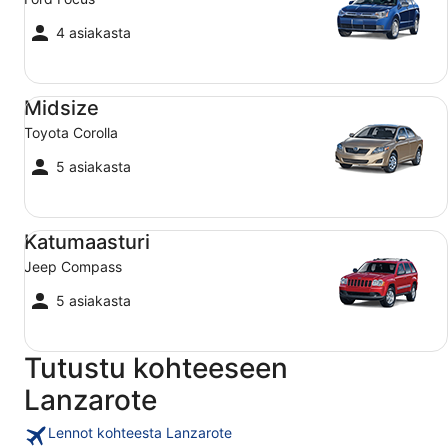
4 asiakasta
Midsize Toyota Corolla
Midsize
Toyota Corolla
5 asiakasta
Katumaasturi Jeep Compass
Katumaasturi
Jeep Compass
5 asiakasta
Tutustu kohteeseen
Lanzarote
Lennot kohteesta Lanzarote