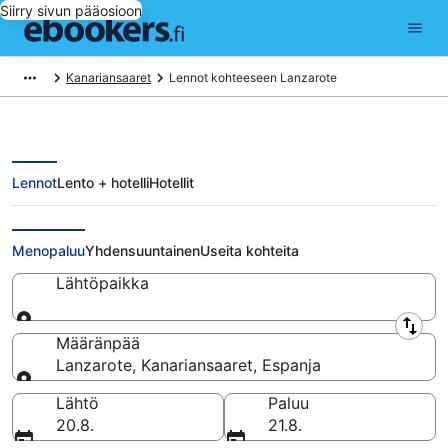
Siirry sivun pääosioon
Kanariansaaret
Lennot kohteeseen Lanzarote
Lennot
Lento + hotelli
Hotellit
Halvat lennot Lanzarote
Menopaluu
Yhdensuuntainen
Useita kohteita
Lähtöpaikka
Lähtöpaikka
Määränpää
Lanzarote, Kanariansaaret, Espanja
Määränpää
Lähtö
Paluu
20.8.
21.8.