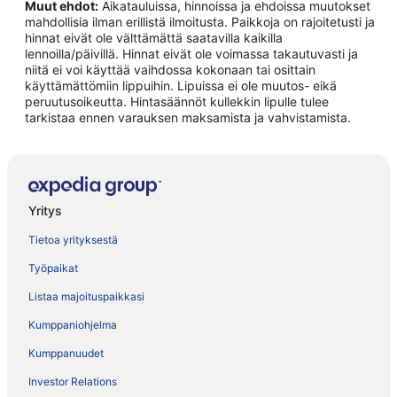
Muut ehdot:
Aikatauluissa, hinnoissa ja ehdoissa muutokset
mahdollisia ilman erillistä ilmoitusta. Paikkoja on rajoitetusti ja
hinnat eivät ole välttämättä saatavilla kaikilla
lennoilla/päivillä. Hinnat eivät ole voimassa takautuvasti ja
niitä ei voi käyttää vaihdossa kokonaan tai osittain
käyttämättömiin lippuihin. Lipuissa ei ole muutos- eikä
peruutusoikeutta. Hintasäännöt kullekkin lipulle tulee
tarkistaa ennen varauksen maksamista ja vahvistamista.
Yritys
Tietoa yrityksestä
Työpaikat
Listaa majoituspaikkasi
Kumppaniohjelma
Kumppanuudet
Investor Relations