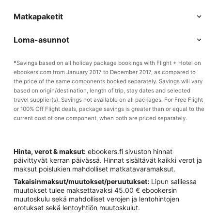
Matkapaketit
Loma-asunnot
*
Savings based on all holiday package bookings with Flight + Hotel on
ebookers.com from January 2017 to December 2017, as compared to
the price of the same components booked separately. Savings will vary
based on origin/destination, length of trip, stay dates and selected
travel supplier(s). Savings not available on all packages. For Free Flight
or 100% Off Flight deals, package savings is greater than or equal to the
current cost of one component, when both are priced separately.
Hinta, verot & maksut:
ebookers.fi sivuston hinnat
päivittyvät kerran päivässä. Hinnat sisältävät kaikki verot ja
maksut poislukien mahdolliset matkatavaramaksut.
Takaisinmaksut/muutokset/peruutukset:
Lipun salliessa
muutokset tulee maksettavaksi 45.00 € ebookersin
muutoskulu sekä mahdolliset verojen ja lentohintojen
erotukset sekä lentoyhtiön muutoskulut.