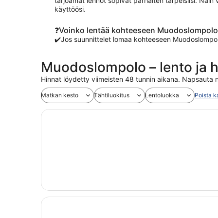
tarjoamat lennot sopivat parhaiten tarpeisiisi. Näin
käyttöösi.
❓Voinko lentää kohteeseen Muodoslompolo (
✔️Jos suunnittelet lomaa kohteeseen Muodoslompolo
Muodoslompolo – lento ja ho
Hinnat löydetty viimeisten 48 tunnin aikana. Napsauta n
Matkan kesto
Tähtiluokitus
Lentoluokka
Poista k