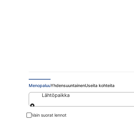
Halvat lennot Muod
Menopaluu
Yhdensuuntainen
Useita kohteita
Lähtöpaikka
Lähtöpaikka
Vain suorat lennot