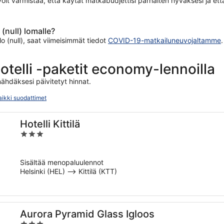
 voit varmistaa, että käytät matkabudjettisi parhaiten hyväksesi ja et
null) lomalle?
 (null), saat viimeisimmät tiedot
COVID-19-matkailuneuvojaltamme
.
telli -paketit economy-lennoilla
ähdäksesi päivitetyt hinnat.
aikki suodattimet
Hotelli Kittilä
3
out
of
Sisältää menopaluulennot
5
Helsinki (HEL) –> Kittilä (KTT)
Aurora Pyramid Glass Igloos