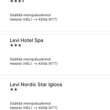
3.5
out
of
Sisältää menopaluulennot
5
Helsinki (HEL) –> Kittilä (KTT)
Levi Hotel Spa
3
out
of
Sisältää menopaluulennot
5
Helsinki (HEL) –> Kittilä (KTT)
Levi Nordic Star Igloos
2
out
of
Sisältää menopaluulennot
5
Helsinki (HEL) –> Kittilä (KTT)