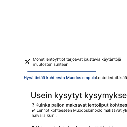
Monet lentoyhtiöt tarjoavat
joustavia käytäntöjä
muutosten suhteen
Hyvä tietää kohteesta Muodoslompolo
Lentotiedot
Lisä
Usein kysytyt kysymykse
❓ Kuinka paljon maksavat lentoliput koht
✔️ Lennot kohteeseen Muodoslompolo maksavat yleen
halvalla kuin .