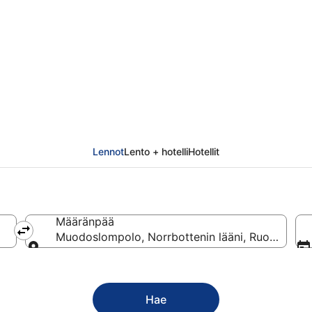
oslompolo
Lennot
Lento + hotelli
Hotellit
Määränpää
Muodoslompolo, Norrbottenin lääni, Ruotsi
Määränpää
Hae