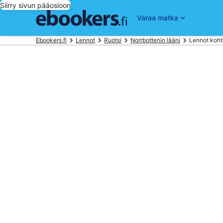
Siirry sivun pääosioon
Varaa matka
Ebookers.fi
Lennot
Ruotsi
Norrbottenin lääni
Lennot koh