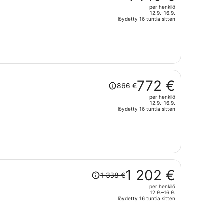
oli
per henkilö
1 298 €,
12.9.–16.9.
hinta
löydetty 16 tuntia sitten
on
nyt
1 145 €
per
henkilö
Hinta
772 €
866 €
oli
per henkilö
866 €,
12.9.–16.9.
hinta
löydetty 16 tuntia sitten
on
nyt
772 €
per
henkilö
Hinta
1 202 €
1 338 €
oli
per henkilö
1 338 €,
12.9.–16.9.
hinta
löydetty 16 tuntia sitten
on
nyt