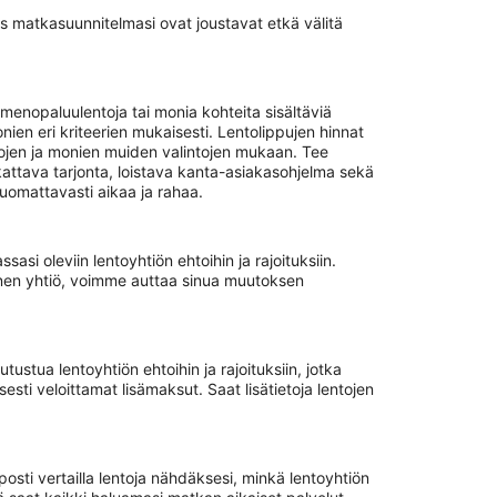
s matkasuunnitelmasi ovat joustavat etkä välitä
enopaluulentoja tai monia kohteita sisältäviä
nien eri kriteerien mukaisesti. Lentolippujen hinnat
tojen ja monien muiden valintojen mukaan. Tee
ttava tarjonta, loistava kanta-asiakasohjelma sekä
uomattavasti aikaa ja rahaa.
i oleviin lentoyhtiön ehtoihin ja rajoituksiin.
einen yhtiö, voimme auttaa sinua muutoksen
stua lentoyhtiön ehtoihin ja rajoituksiin, jotka
ti veloittamat lisämaksut. Saat lisätietoja lentojen
osti vertailla lentoja nähdäksesi, minkä lentoyhtiön