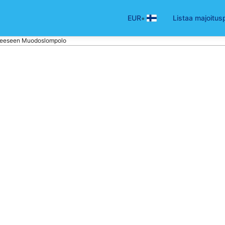
•
EUR
Listaa majoitus
teeseen Muodoslompolo