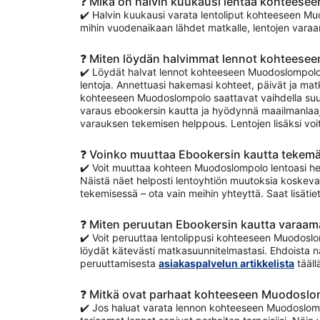
❓ Mikä on halvin kuukausi lentää kohtees
✔️ Halvin kuukausi varata lentoliput kohteeseen Mu
mihin vuodenaikaan lähdet matkalle, lentojen varaam
❓ Miten löydän halvimmat lennot kohtees
✔️ Löydät halvat lennot kohteeseen Muodoslompolo 
lentoja. Annettuasi hakemasi kohteet, päivät ja matk
kohteeseen Muodoslompolo saattavat vaihdella suure
varaus ebookersin kautta ja hyödynnä maailmanlaaj
varauksen tekemisen helppous. Lentojen lisäksi voi
❓ Voinko muuttaa Ebookersin kautta tekem
✔️ Voit muuttaa kohteen Muodoslompolo lentoasi help
Näistä näet helposti lentoyhtiön muutoksia koskeva
tekemisessä – ota vain meihin yhteyttä. Saat lisäti
❓ Miten peruutan Ebookersin kautta varaa
✔️ Voit peruuttaa lentolippusi kohteeseen Muodoslomp
löydät kätevästi matkasuunnitelmastasi. Ehdoista nä
peruuttamisesta
asiakaspalvelun artikkelista
tääll
❓ Mitkä ovat parhaat kohteeseen Muodoslom
✔️ Jos haluat varata lennon kohteeseen Muodoslompol