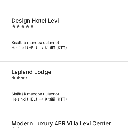
Design Hotel Levi
5
out
of
Sisältää menopaluulennot
5
Helsinki (HEL) –> Kittilä (KTT)
Lapland Lodge
3.5
out
of
Sisältää menopaluulennot
5
Helsinki (HEL) –> Kittilä (KTT)
Modern Luxury 4BR Villa Levi Center