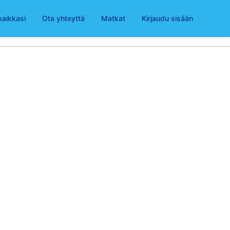
paikkasi
Ota yhteyttä
Matkat
Kirjaudu sisään