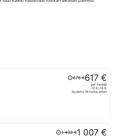
tä saat kaikki haluamasi matkan aikaiset palvelut
Hinta
617 €
676 €
oli
per henkilö
676 €,
12.9.–16.9.
hinta
löydetty 16 tuntia sitten
on
nyt
617 €
per
henkilö
Hinta
1 007 €
1 408 €
oli