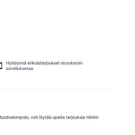
Hyödynnä erikoistarjoukset
ebookersin
sovelluksessa
doslompolo, voit löytää upeita tarjouksia niinkin