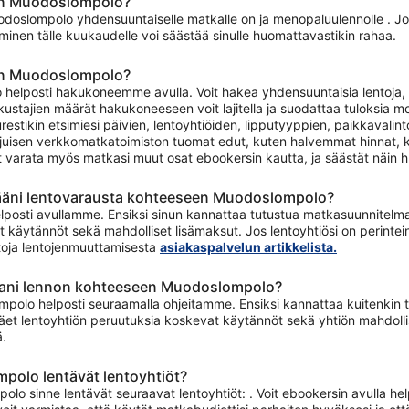
een Muodoslompolo?
odoslompolo yhdensuuntaiselle matkalle on ja menopaluulennolle . Jo
inen tälle kuukaudelle voi säästää sinulle huomattavastikin rahaa.
een Muodoslompolo?
helposti hakukoneemme avulla. Voit hakea yhdensuuntaisia lentoja, m
ustajien määrät hakukoneeseen voit lajitella ja suodattaa tuloksia mo
stikin etsimiesi päivien, lentoyhtiöiden, lipputyyppien, paikkavalin
uisen verkkomatkatoimiston tuomat edut, kuten halvemmat hinnat, ka
t varata myös matkasi muut osat ebookersin kautta, ja säästät näin h
ääni lentovarausta kohteeseen Muodoslompolo?
osti avullamme. Ensiksi sinun kannattaa tutustua matkasuunnitelmassas
t käytännöt sekä mahdolliset lisämaksut. Jos lentoyhtiösi on perint
etoja lentojenmuuttamisesta
asiakaspalvelun artikkelista.
mani lennon kohteeseen Muodoslompolo?
olo helposti seuraamalla ohjeitamme. Ensiksi kannattaa kuitenkin tutu
et lentoyhtiön peruutuksia koskevat käytännöt sekä yhtiön mahdollises
ä.
polo lentävät lentoyhtiöt?
o sinne lentävät seuraavat lentoyhtiöt: . Voit ebookersin avulla help