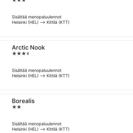
3
out
of
Sisältää menopaluulennot
5
Helsinki (HEL) –> Kittilä (KTT)
Arctic Nook
3.5
out
of
Sisältää menopaluulennot
5
Helsinki (HEL) –> Kittilä (KTT)
Borealis
2
out
of
Sisältää menopaluulennot
5
Helsinki (HEL) –> Kittilä (KTT)