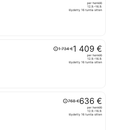
per henkilö
1 408 €,
12.9.–16.9.
hinta
löydetty 16 tuntia sitten
on
nyt
1 007 €
per
henkilö
Hinta
1 409 €
1 734 €
oli
per henkilö
1 734 €,
12.9.–16.9.
hinta
löydetty 16 tuntia sitten
on
nyt
1 409 €
per
henkilö
Hinta
636 €
768 €
oli
per henkilö
768 €,
12.9.–16.9.
hinta
löydetty 16 tuntia sitten
on
nyt