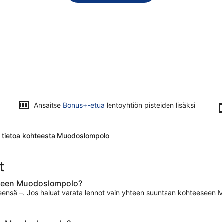
Ansaitse
Bonus+-etua
lentoyhtiön pisteiden lisäksi
ä tietoa kohteesta Muodoslompolo
t
eeseen Muodoslompolo?
sä –. Jos haluat varata lennot vain yhteen suuntaan kohteeseen Muo