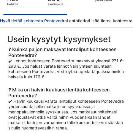
1
päivä sitten
Helsinki
Santiago de
päivä
Compostela
sitten
Hyvä tietää kohteesta Pontevedra
Lentotiedot
Lisää tietoa kohteest
Usein kysytyt kysymykset
❓ Kuinka paljon maksavat lentoliput kohteeseen
Pontevedra?
✔️ Lennot kohteeseen Pontevedra maksavat yleensä 271 €–
298 €. Jos haluat varata lennot vain yhteen suuntaan
kohteeseen Pontevedra, voit löytää upeita tarjouksia niinkin
halvalla kuin 176 €.
❓ Mikä on halvin kuukausi lentää kohteeseen
Pontevedra?
✔️ Halvin kuukausi varata lentoliput kohteeseen Pontevedra
yhdensuuntaiselle matkalle on syyskuussa ja
menopaluulennolle syyskuussa. Jos matkasuunnitelmasi
ovat joustavat etkä välitä mihin vuodenaikaan lähdet
matkalle, lentojen varaaminen tälle kuukaudelle voi säästää
sinulle huomattavastikin rahaa.