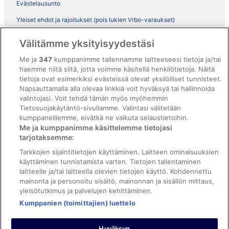
Evästelausunto
Yleiset ehdot ja rajoitukset (pois lukien Vrbo-varaukset)
Vrbon sopimusehdot
Välitämme yksityisyydestäsi
Saavutettavuus
Me ja
347
kumppanimme tallennamme laitteeseesi tietoja ja/tai
ebookers BONUS+ -ohjelman ehdot
haemme niitä siitä, jotta voimme käsitellä henkilötietoja. Näitä
tietoja ovat esimerkiksi evästeissä olevat yksilölliset tunnisteet.
Oikeudelliset tiedot / ota meihin yhteyttä
Napsauttamalla alla olevaa linkkiä voit hyväksyä tai hallinnoida
valintojasi. Voit tehdä tämän myös myöhemmin
Sisältövaatimukset ja ilmoituksen tekeminen sisällöstä
Tietosuojakäytäntö-sivullamme. Valintasi välitetään
kumppaneillemme, eivätkä ne vaikuta selaustietoihin.
Tuki
Me ja kumppanimme käsittelemme tietojasi
tarjotaksemme:
Ota yhteyttä
Tarkkojen sijaintitietojen käyttäminen. Laitteen ominaisuuksien
Varauksen muuttaminen tai peruuttaminen
käyttäminen tunnistamista varten. Tietojen tallentaminen
laitteelle ja/tai laitteella olevien tietojen käyttö. Kohdennettu
Varaa lento lentoyhtiön hyvityskupongeilla
mainonta ja personoitu sisältö, mainonnan ja sisällön mittaus,
yleisötutkimus ja palvelujen kehittäminen.
Hyvityksen hakeminen ja aikarajat
Kumppanien (toimittajien) luettelo
Hyväksyn