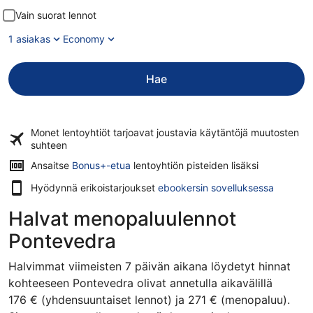
Vain suorat lennot
1 asiakas
Economy
Hae
Monet lentoyhtiöt tarjoavat
joustavia käytäntöjä
muutosten
suhteen
Ansaitse
Bonus+-etua
lentoyhtiön pisteiden lisäksi
Hyödynnä erikoistarjoukset
ebookersin sovelluksessa
Halvat menopaluulennot
Pontevedra
Halvimmat viimeisten 7 päivän aikana löydetyt hinnat
kohteeseen Pontevedra olivat annetulla aikavälillä
176 € (yhdensuuntaiset lennot) ja 271 € (menopaluu).