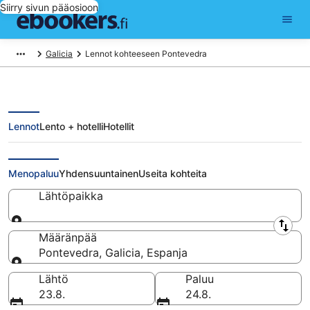
Siirry sivun pääosioon
Galicia
Lennot kohteeseen Pontevedra
Lennot
Lento + hotelli
Hotellit
Halvat lennot Pontevedra
Menopaluu
Yhdensuuntainen
Useita kohteita
Lähtöpaikka
Lähtöpaikka
Määränpää
Pontevedra, Galicia, Espanja
Määränpää
Lähtö
Paluu
23.8.
24.8.