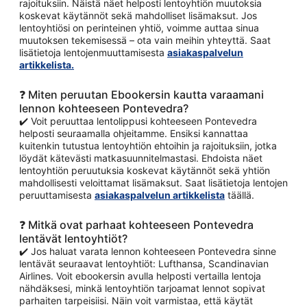
rajoituksiin. Näistä näet helposti lentoyhtiön muutoksia
koskevat käytännöt sekä mahdolliset lisämaksut. Jos
lentoyhtiösi on perinteinen yhtiö, voimme auttaa sinua
muutoksen tekemisessä – ota vain meihin yhteyttä. Saat
lisätietoja lentojenmuuttamisesta
asiakaspalvelun
artikkelista.
❓ Miten peruutan Ebookersin kautta varaamani
lennon kohteeseen Pontevedra?
✔️ Voit peruuttaa lentolippusi kohteeseen Pontevedra
helposti seuraamalla ohjeitamme. Ensiksi kannattaa
kuitenkin tutustua lentoyhtiön ehtoihin ja rajoituksiin, jotka
löydät kätevästi matkasuunnitelmastasi. Ehdoista näet
lentoyhtiön peruutuksia koskevat käytännöt sekä yhtiön
mahdollisesti veloittamat lisämaksut. Saat lisätietoja lentojen
peruuttamisesta
asiakaspalvelun artikkelista
täällä.
❓ Mitkä ovat parhaat kohteeseen Pontevedra
lentävät lentoyhtiöt?
✔️ Jos haluat varata lennon kohteeseen Pontevedra sinne
lentävät seuraavat lentoyhtiöt: Lufthansa, Scandinavian
Airlines. Voit ebookersin avulla helposti vertailla lentoja
nähdäksesi, minkä lentoyhtiön tarjoamat lennot sopivat
parhaiten tarpeisiisi. Näin voit varmistaa, että käytät