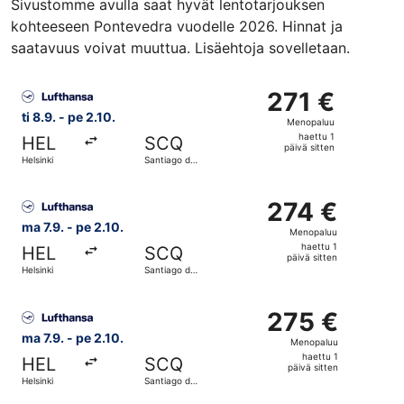
Sivustomme avulla saat hyvät lentotarjouksen
kohteeseen Pontevedra vuodelle 2026. Hinnat ja
saatavuus voivat muuttua. Lisäehtoja sovelletaan.
Valitse lentoyhtiön Lufthansa lento, lähtö ti 8.9. kohtees
271 €
271 €
Menopaluu,
ti 8.9. - pe 2.10.
Menopaluu
haettu
haettu 1
HEL
SCQ
1
päivä sitten
Helsinki
Santiago de
päivä
Compostela
sitten
Valitse lentoyhtiön Lufthansa lento, lähtö ma 7.9. kohtee
274 €
274 €
Menopaluu,
ma 7.9. - pe 2.10.
Menopaluu
haettu
haettu 1
HEL
SCQ
1
päivä sitten
Helsinki
Santiago de
päivä
Compostela
sitten
Valitse lentoyhtiön Lufthansa lento, lähtö ma 7.9. kohtee
275 €
275 €
Menopaluu,
ma 7.9. - pe 2.10.
Menopaluu
haettu
haettu 1
HEL
SCQ
1
päivä sitten
Helsinki
Santiago de
päivä
Compostela