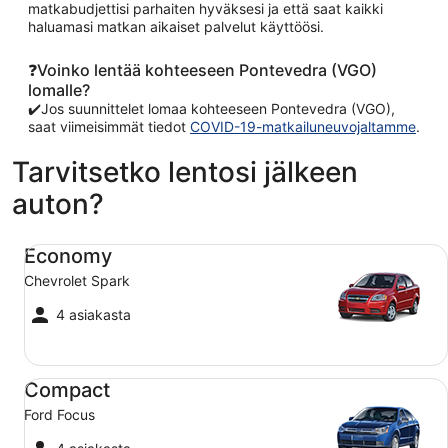
matkabudjettisi parhaiten hyväksesi ja että saat kaikki
haluamasi matkan aikaiset palvelut käyttöösi.
❓Voinko lentää kohteeseen Pontevedra (VGO)
lomalle?
✔️Jos suunnittelet lomaa kohteeseen Pontevedra (VGO),
saat viimeisimmät tiedot
COVID-19-matkailuneuvojaltamme
.
Tarvitsetko lentosi jälkeen
auton?
Economy Chevrolet Spark
Economy
Chevrolet Spark
4 asiakasta
Compact Ford Focus
Compact
Ford Focus