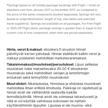
*
Savings based on all holiday package bookings with Flight + Hotel on
ebookers.com from January 2017 to December 2017, as compared to
the price of the same components booked separately. Savings will vary
based on origin/destination, length of trip, stay dates and selected
travel supplier(s). Savings not available on all packages. For Free Flight
or 100% Off Flight deals, package savings is greater than or equal to the
current cost of one component, when both are priced separately.
Hinta, verot & maksut:
ebookers.fi sivuston hinnat
päivittyvät kerran päivässä. Hinnat sisältävät kaikki verot ja
maksut poislukien mahdolliset matkatavaramaksut.
Takaisinmaksut/muutokset/peruutukset:
Lipun salliessa
muutokset tulee maksettavaksi 45.00 € ebookersin
muutoskulu sekä mahdolliset verojen ja lentohintojen
erotukset sekä lentoyhtiön muutoskulut.
Muut ehdot:
Aikatauluissa, hinnoissa ja ehdoissa muutokset
mahdollisia ilman erillistä ilmoitusta. Paikkoja on rajoitetusti ja
hinnat eivät ole välttämättä saatavilla kaikilla
lennoilla/päivillä. Hinnat eivät ole voimassa takautuvasti ja
niitä ei voi käyttää vaihdossa kokonaan tai osittain
käyttämättömiin lippuihin. Lipuissa ei ole muutos- eikä