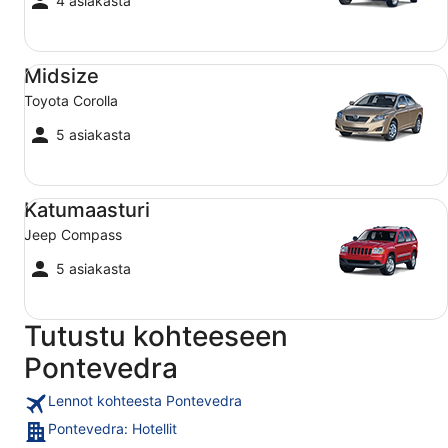
4 asiakasta
Midsize Toyota Corolla
Midsize
Toyota Corolla
5 asiakasta
Katumaasturi Jeep Compass
Katumaasturi
Jeep Compass
5 asiakasta
Tutustu kohteeseen
Pontevedra
Lennot kohteesta Pontevedra
Pontevedra: Hotellit