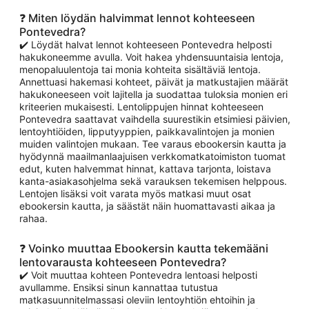
❓ Miten löydän halvimmat lennot kohteeseen
Pontevedra?
✔️ Löydät halvat lennot kohteeseen Pontevedra helposti
hakukoneemme avulla. Voit hakea yhdensuuntaisia lentoja,
menopaluulentoja tai monia kohteita sisältäviä lentoja.
Annettuasi hakemasi kohteet, päivät ja matkustajien määrät
hakukoneeseen voit lajitella ja suodattaa tuloksia monien eri
kriteerien mukaisesti. Lentolippujen hinnat kohteeseen
Pontevedra saattavat vaihdella suurestikin etsimiesi päivien,
lentoyhtiöiden, lipputyyppien, paikkavalintojen ja monien
muiden valintojen mukaan. Tee varaus ebookersin kautta ja
hyödynnä maailmanlaajuisen verkkomatkatoimiston tuomat
edut, kuten halvemmat hinnat, kattava tarjonta, loistava
kanta-asiakasohjelma sekä varauksen tekemisen helppous.
Lentojen lisäksi voit varata myös matkasi muut osat
ebookersin kautta, ja säästät näin huomattavasti aikaa ja
rahaa.
❓ Voinko muuttaa Ebookersin kautta tekemääni
lentovarausta kohteeseen Pontevedra?
✔️ Voit muuttaa kohteen Pontevedra lentoasi helposti
avullamme. Ensiksi sinun kannattaa tutustua
matkasuunnitelmassasi oleviin lentoyhtiön ehtoihin ja