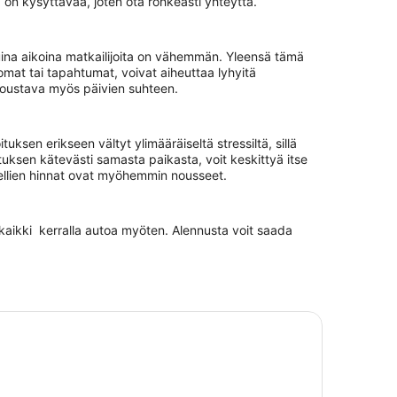
 on kysyttävää, joten ota rohkeasti yhteyttä.
uina aikoina matkailijoita on vähemmän. Yleensä tämä
lomat tai tapahtumat, voivat aiheuttaa lyhyitä
 joustava myös päivien suhteen.
uksen erikseen vältyt ylimääräiseltä stressiltä, sillä
ituksen kätevästi samasta paikasta, voit keskittyä itse
otellien hinnat ovat myöhemmin nousseet.
 kaikki kerralla autoa myöten. Alennusta voit saada
 altaat
steilymatkustajille: (SKIP THE LINE): Yksityinen Efesoksen 