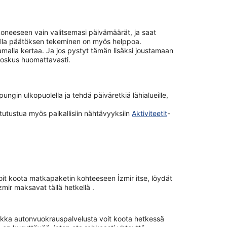
ukoneeseen vain valitsemasi päivämäärät, ja saat
avulla päätöksen tekeminen on myös helppoa.
 samalla kertaa. Ja jos pystyt tämän lisäksi joustamaan
ä joskus huomattavasti.
ungin ulkopuolella ja tehdä päiväretkiä lähialueille,
t tutustua myös paikallisiin nähtävyyksiin
Aktiviteetit
-
oit koota matkapaketin kohteeseen İzmir itse, löydät
İzmir maksavat tällä hetkellä .
a vaikka autonvuokrauspalvelusta voit koota hetkessä