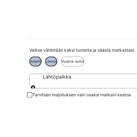
İzmir matkat
Valitse vähintään kaksi tuotetta ja säästä matkastasi:
Hotellit
Lennot
Vuokra-autot
Lähtöpaikka
Lähtöpaikka
Tarvitsen majoituksen vain osaksi matkani kestoa