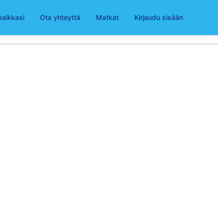
paikkasi
Ota yhteyttä
Matkat
Kirjaudu sisään