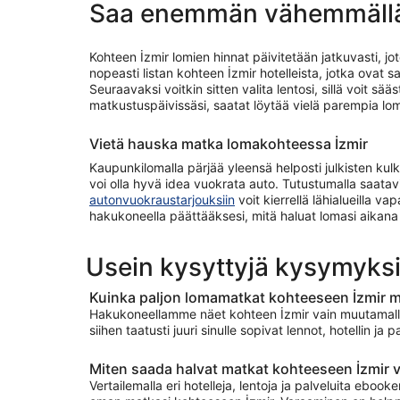
Saa enemmän vähemmällä:
Kohteen İzmir lomien hinnat päivitetään jatkuvasti, j
nopeasti listan kohteen İzmir hotelleista, jotka ovat
Seuraavaksi voitkin sitten valita lentosi, sillä voit s
matkustuspäivissäsi, saatat löytää vielä parempia lomat
Vietä hauska matka lomakohteessa İzmir
Kaupunkilomalla pärjää yleensä helposti julkisten kulku
voi olla hyvä idea vuokrata auto. Tutustumalla saatavil
autonvuokraustarjouksiin
voit kierrellä lähialueilla v
hakukoneella päättääksesi, mitä haluat lomasi aikana
Usein kysyttyjä kysymyksi
Kuinka paljon lomamatkat kohteeseen İzmir 
Hakukoneellamme näet kohteen İzmir vain muutamalla k
siihen taatusti juuri sinulle sopivat lennot, hotellin j
Miten saada halvat matkat kohteeseen İzmir
Vertailemalla eri hotelleja, lentoja ja palveluita ebo