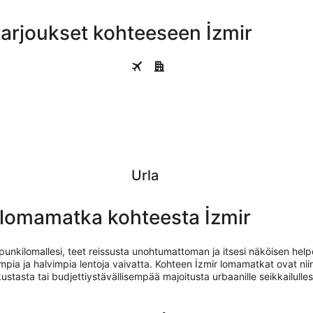
tarjoukset kohteeseen İzmir
Urla
Urla
n lomamatka kohteesta İzmir
punkilomallesi, teet reissusta unohtumattoman ja itsesi näköisen help
impia ja halvimpia lentoja vaivatta. Kohteen İzmir lomamatkat ovat ni
ustasta tai budjettiystävällisempää majoitusta urbaanille seikkailulles