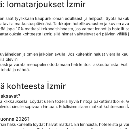
 lomatarjoukset İzmir
oten saat tyylikkään kaupunkiloman edullisesti ja helposti. Syötä hak
 saatavilla matkustuspäivinäsi. Tarkkojen hotellikuvausten ja kuvien 
äästää jopa 10% matkasi kokonaishinnasta, jos varaat lennot ja hotellit
arjouksia kohteesta İzmir, sillä hinnat vaihtelevat eri päivien välill
välineiden ja omien jalkojen avulla. Jos kuitenkin haluat vierailla kaup
la oleviin
apaasti ja varata menopelin odottamaan heti lentosi laskeutumista. Voi
 tehdä ja nähdä.
ä kohteesta İzmir
maksavat?
likkauksella. Löydät usein todella hyviä hintoja pakettimatkoille. V
a palvelut sinulle sopivaan hintaan. Edullisimmillaan matkat kohteeseen 
 vuonna 2026?
okersin hakukoneella löydät halvat matkat. Eri lennoista, hotelleista j