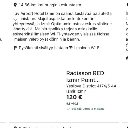
14,66 km kaupungin keskustasta
Tav Airport Hotel Izmir on saanut loistavaa palautetta
İ
sijainnistaan. Majoituspaikka on lentokentän
l
yhteydessä, ja Izmir Optimumin ostoskeskus sijaitsee
M
lähettyvillä. Majoituspaikka tarjoaa asiakkaille
y
esimerkiksi ilmaisen Wi-Fi-yhteyden yleisissä tiloissa,
k
a.
ilmaisen valet-pysäköinnin ja baarin.
a
y
Pysäköinti sisältyy hintaan
Ilmainen Wi-Fi
s
Radisson RED
Izmir Point
Bornova
Yesilova District 4174/5 4A
Izmir Izmir
Hinta
120 €
on
9.8.–10.8.
120 €
sisältää verot ja maksut
per
yö