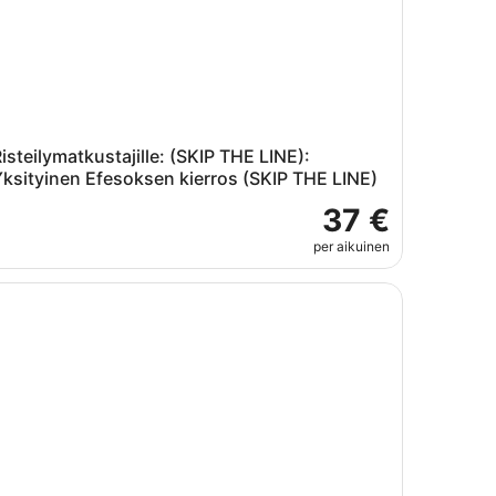
isteilymatkustajille: (SKIP THE LINE):
ksityinen Efesoksen kierros (SKIP THE LINE)
37 €
per aikuinen
ki
sadasista tai Selcukista: Efesoksen kokopäiväretki lounaalla