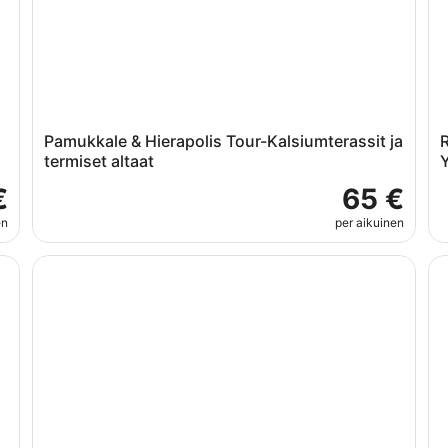
Pamukkale & Hierapolis Tour-Kalsiumterassit ja
R
termiset altaat
Y
€
65 €
en
per aikuinen
Efesos: Kusadasın satamasta käsin: Räätälöity päiväret
Ku