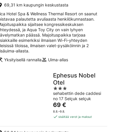
69,31 km kaupungin keskustasta
lica Hotel Spa & Wellness Thermal Resort on saanut
oistavaa palautetta avuliaasta henkilökunnastaan.
ajoituspaikka sijaitsee kongressikeskuksen
hteydessä, ja Aqua Toy City on vain lyhyen
ävelymatkan päässä. Majoituspaikka tarjoaa
siakkaille esimerkiksi ilmaisen Wi-Fi-yhteyden
leisissä tiloissa, ilmaisen valet-pysäköinnin ja 2
isäuima-allasta.
Yksityisellä rannalla
Uima-allas
Ephesus Nobel
Otel
3
sehabettin dede caddesi
out
no 17 Selçuk selçuk
of
Hinta
69 €
5
on
8.8.–9.8.
69 €
sisältää verot ja maksut
per
yö