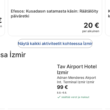
Efesos: Kusadasın satamasta käsin: Räätälöity
K
päiväretki
k
€
20 €
en
per aikuinen
Näytä kaikki aktiviteetit kohteessa İzmir
ssa İzmir
Tav Airport Hotel
Izmir
Adnan Menderes Airport
Int. Terminal Izmir Izmir
Hinta
99 €
on
8.8.–9.8.
99 €
sisältää verot ja maksut
per
yö