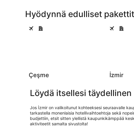
Hyödynnä edulliset paketti
Çeşme
İzmir
Çeşme
İzmir
Löydä itsellesi täydelline
Jos İzmir on valikoitunut kohteeksesi seuraavalle kau
tarkastella monenlaisia hotellivaihtoehtoja sekä nope
budjettiin, etsit sitten ylellistä kaupunkikämppää kesk
aktiviteetit samalta sivustolta!