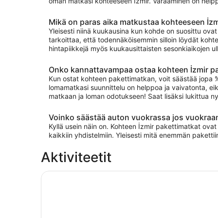
oman matkasi kohteeseen İzmir. Varaaminen on helppoa
Mikä on paras aika matkustaa kohteeseen İzm
Yleisesti niinä kuukausina kun kohde on suosittu ov
tarkoittaa, että todennäköisemmin silloin löydät kohte
hintapiikkejä myös kuukausittaisten sesonkiaikojen u
Onko kannattavampaa ostaa kohteen İzmir pake
Kun ostat kohteen pakettimatkan, voit säästää jopa % ta
lomamatkasi suunnittelu on helppoa ja vaivatonta, eikä
matkaan ja loman odotukseen! Saat lisäksi lukittua ny
Voinko säästää auton vuokrassa jos vuokraan
Kyllä usein näin on. Kohteen İzmir pakettimatkat ova
kaikkiin yhdistelmiin. Yleisesti mitä enemmän paketti
Aktiviteetit
Kusadasi: Pamukkale Hot Spring & Hierapolis Pie