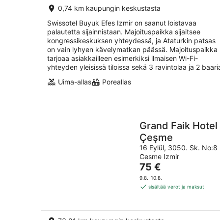
0,74 km kaupungin keskustasta
Swissotel Buyuk Efes Izmir on saanut loistavaa
palautetta sijainnistaan. Majoituspaikka sijaitsee
kongressikeskuksen yhteydessä, ja Ataturkin patsas
on vain lyhyen kävelymatkan päässä. Majoituspaikka
tarjoaa asiakkailleen esimerkiksi ilmaisen Wi-Fi-
yhteyden yleisissä tiloissa sekä 3 ravintolaa ja 2 baari
Uima-allas
Poreallas
Grand Faik Hotel
Çeşme
16 Eylül, 3050. Sk. No:8
Cesme Izmir
Hinta
75 €
on
9.8.–10.8.
75 €
sisältää verot ja maksut
per
yö