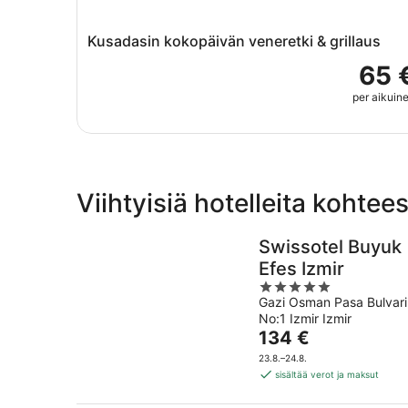
Kusadasin kokopäivän veneretki & grillaus
65 
per aikuin
Viihtyisiä hotelleita kohtee
Swissotel Buyuk
Efes Izmir
5
Gazi Osman Pasa Bulvari
out
No:1 Izmir Izmir
of
Hinta
134 €
5
on
23.8.–24.8.
134 €
sisältää verot ja maksut
per
yö