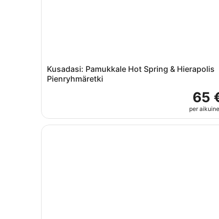
Kusadasi: Pamukkale Hot Spring & Hierapolis
Pienryhmäretki
65 
per aikuin
Kusadasin kokopäivän veneretki & grillaus