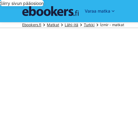
Siirry sivun pääosioon
Varaa matka
Ebookers.fi
Matkat
Lähi-itä
Turkki
İzmir - matkat