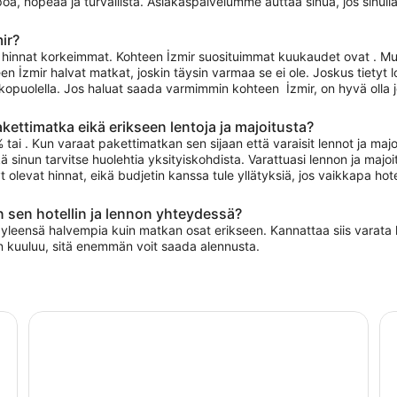
, nopeaa ja turvallista. Asiakaspalvelumme auttaa sinua, jos sinulla
ir?
at hinnat korkeimmat. Kohteen İzmir suosituimmat kuukaudet ovat . M
en İzmir halvat matkat, joskin täysin varmaa se ei ole. Joskus tietyt 
lkopuolella. Jos haluat saada varmimmin kohteen İzmir, on hyvä olla
ttimatka eikä erikseen lentoja ja majoitusta?
i . Kun varaat pakettimatkan sen sijaan että varaisit lennot ja majoit
 sinun tarvitse huolehtia yksityiskohdista. Varattuasi lennon ja majo
t olevat hinnat, eikä budjetin kanssa tule yllätyksiä, jos vaikkapa h
 sen hotellin ja lennon yhteydessä?
t yleensä halvempia kuin matkan osat erikseen. Kannattaa siis varata
in kuuluu, sitä enemmän voit saada alennusta.
nryhmäretki
Pamukkale & Hierapolis Tour-Kalsiumterassit ja termiset
Ri