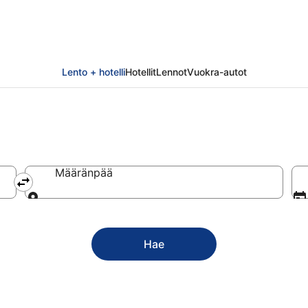
Lento + hotelli
Hotellit
Lennot
Vuokra-autot
Määränpää
Määränpää
Hae