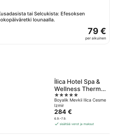
usadasista tai Selcukista: Efesoksen
okopäiväretki lounaalla.
79 €
per aikuinen
İlica Hotel Spa &
Wellness Thermal
5
Resort
Boyalik Mevkii Ilica Cesme
out
Izmir
of
Hinta
284 €
5
on
6.9.–7.9.
284 €
sisältää verot ja maksut
per
yö