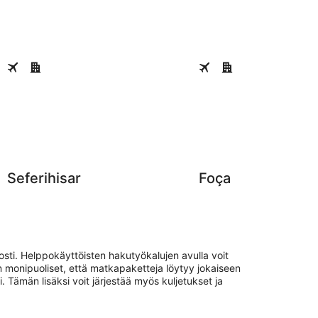
Seferihisar
Foça
Seferihisar
Foça
osti. Helppokäyttöisten hakutyökalujen avulla voit
in monipuoliset, että matkapaketteja löytyy jokaiseen
i. Tämän lisäksi voit järjestää myös kuljetukset ja