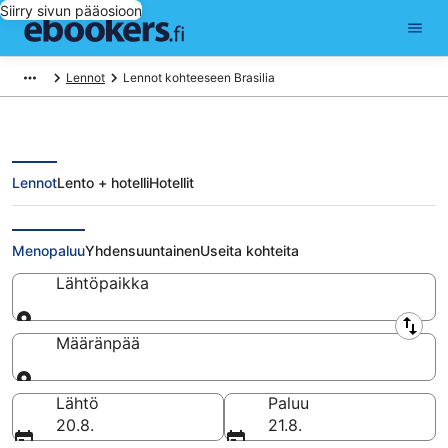
Siirry sivun pääosioon
Lennot
Lennot kohteeseen Brasilia
Lennot
Lento + hotelli
Hotellit
Lennot Brasilia
Menopaluu
Yhdensuuntainen
Useita kohteita
Lähtöpaikka
Lähtöpaikka
Määränpää
Määränpää
Lähtö
Paluu
20.8.
21.8.