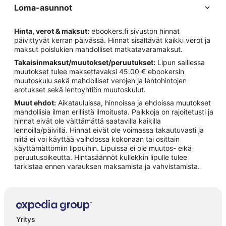
Loma-asunnot
Hinta, verot & maksut:
ebookers.fi sivuston hinnat
päivittyvät kerran päivässä. Hinnat sisältävät kaikki verot ja
maksut poislukien mahdolliset matkatavaramaksut.
Takaisinmaksut/muutokset/peruutukset:
Lipun salliessa
muutokset tulee maksettavaksi 45.00 € ebookersin
muutoskulu sekä mahdolliset verojen ja lentohintojen
erotukset sekä lentoyhtiön muutoskulut.
Muut ehdot:
Aikatauluissa, hinnoissa ja ehdoissa muutokset
mahdollisia ilman erillistä ilmoitusta. Paikkoja on rajoitetusti ja
hinnat eivät ole välttämättä saatavilla kaikilla
lennoilla/päivillä. Hinnat eivät ole voimassa takautuvasti ja
niitä ei voi käyttää vaihdossa kokonaan tai osittain
käyttämättömiin lippuihin. Lipuissa ei ole muutos- eikä
peruutusoikeutta. Hintasäännöt kullekkin lipulle tulee
tarkistaa ennen varauksen maksamista ja vahvistamista.
Yritys