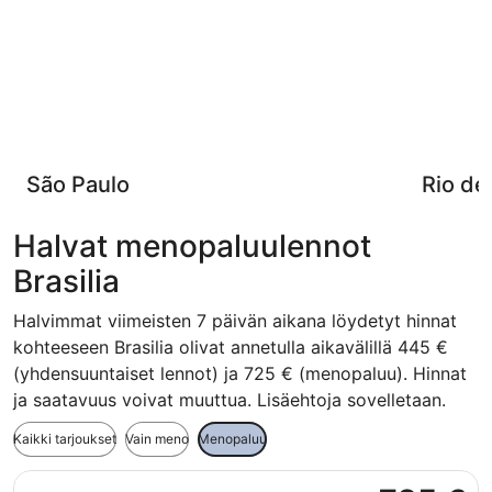
São Paulo
Rio de
Halvat menopaluulennot
Brasilia
Halvimmat viimeisten 7 päivän aikana löydetyt hinnat
kohteeseen Brasilia olivat annetulla aikavälillä 445 €
(yhdensuuntaiset lennot) ja 725 € (menopaluu). Hinnat
ja saatavuus voivat muuttua. Lisäehtoja sovelletaan.
Kaikki tarjoukset
Vain meno
Menopaluu
Valitse lentoyhtiön American Airlines lento, lähtö su 24.