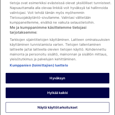
tietoja ovat esimerkiksi evästeissä olevat yksilölliset tunnisteet.
Oikeudelliset tiedot / ota meihin yhteyttä
Napsauttamalla alla olevaa linkkiä voit hyväksyä tai hallinnoida
valintojasi. Voit tehdä tämän myös myöhemmin
Sisältövaatimukset ja ilmoituksen tekeminen sisällöstä
Tietosuojakäytäntö-sivullamme. Valintasi välitetään
kumppaneillemme, eivätkä ne vaikuta selaustietoihin.
Tuki
Me ja kumppanimme käsittelemme tietojasi
tarjotaksemme:
Ota yhteyttä
Tarkkojen sijaintitietojen käyttäminen. Laitteen ominaisuuksien
Varauksen muuttaminen tai peruuttaminen
käyttäminen tunnistamista varten. Tietojen tallentaminen
laitteelle ja/tai laitteella olevien tietojen käyttö. Kohdennettu
Varaa lento lentoyhtiön hyvityskupongeilla
mainonta ja personoitu sisältö, mainonnan ja sisällön mittaus,
yleisötutkimus ja palvelujen kehittäminen.
Hyvityksen hakeminen ja aikarajat
Kumppanien (toimittajien) luettelo
Hyväksyn
©2026 Expedia, Inc., Expedia Groupin yritys. Kaikki oikeudet
pidätetään. ebookers ja ebookersin logo ovat Expedia, Inc.:n
tavaramerkkejä tai rekisteröityjä tavaramerkkejä.
Hylkää kaikki
Näytä käyttötarkoitukset