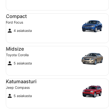
Compact Ford Focus
Compact
Ford Focus
4 asiakasta
Midsize Toyota Corolla
Midsize
Toyota Corolla
5 asiakasta
Katumaasturi Jeep Compass
Katumaasturi
Jeep Compass
5 asiakasta