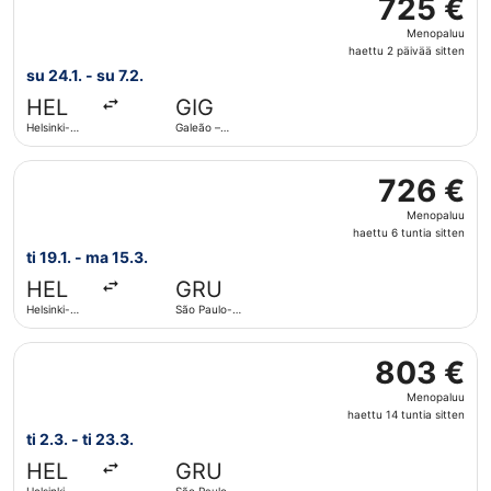
725 €
725 €
Menopaluu,
Menopaluu
haettu
haettu 2 päivää sitten
2
su 24.1. - su 7.2.
päivää
HEL
GIG
sitten
Helsinki-
Galeão –
Vantaa
Antonio
Carlos
Valitse lentoyhtiön American Airlines lento, lähtö ti 19.
Jobimin
726 €
726 €
kansainvälinen
lentoasema
Menopaluu,
Menopaluu
haettu
haettu 6 tuntia sitten
6
ti 19.1. - ma 15.3.
tuntia
HEL
GRU
sitten
Helsinki-
São Paulo-
Vantaa
Guarulhosin
kansainvälinen
Valitse lentoyhtiön Lufthansa lento, lähtö ti 2.3. kohtee
lentoasema
803 €
803 €
tai
kuvernööri
Menopaluu,
André
Menopaluu
Franco
haettu
Montoron
haettu 14 tuntia sitten
14
kansainvälinen
ti 2.3. - ti 23.3.
lentoasema
tuntia
HEL
GRU
sitten
Helsinki-
São Paulo-