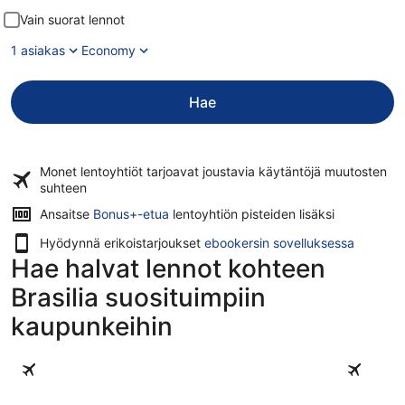
Vain suorat lennot
1 asiakas
Economy
Hae
Monet lentoyhtiöt tarjoavat
joustavia käytäntöjä
muutosten
suhteen
Ansaitse
Bonus+-etua
lentoyhtiön pisteiden lisäksi
Hyödynnä erikoistarjoukset
ebookersin sovelluksessa
Hae halvat lennot kohteen
Brasilia suosituimpiin
kaupunkeihin
São Paulo
Rio de Ja