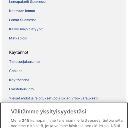
Lomapaketit Suomessa
Kotimaan lennot
Lomat Suomessa
Kaikki majoitustyypit
Matkablogi
Käytännöt
Tietosuojalausunto
Cookies
Käyttöehdot
Evästelausunto
Yleiset ehdot ja rajoitukset (pois lukien Vrbo-varaukset)
Vrbon sopimusehdot
Välitämme yksityisyydestäsi
Saavutettavuus
Me ja
345
kumppanimme tallennamme laitteeseesi tietoja ja/tai
ebookers BONUS+ -ohjelman ehdot
haemme niitä siitä, jotta voimme käsitellä henkilötietoja. Näitä