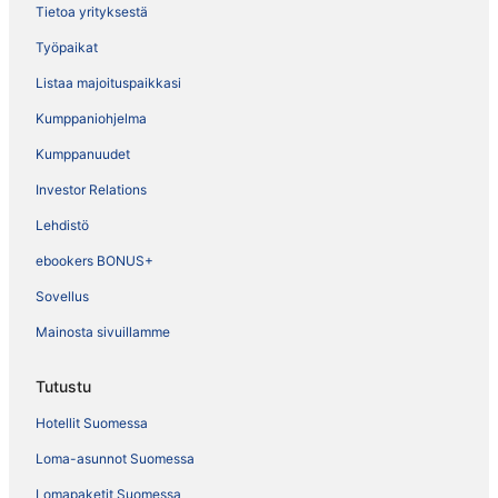
Tietoa yrityksestä
Työpaikat
Listaa majoituspaikkasi
Kumppaniohjelma
Kumppanuudet
Investor Relations
Lehdistö
ebookers BONUS+
Sovellus
Mainosta sivuillamme
Tutustu
Hotellit Suomessa
Loma-asunnot Suomessa
Lomapaketit Suomessa