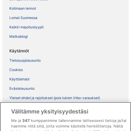
Kotimaan lennot
Lomat Suomessa
Kaikki majoitustyypit
Matkablogi
Käytännöt
Tietosuojalausunto
Cookies
Käyttöehdot
Evästelausunto
Yleiset ehdot ja rajoitukset (pois lukien Vrbo-varaukset)
Vrbon sopimusehdot
Välitämme yksityisyydestäsi
Saavutettavuus
Me ja
347
kumppanimme tallennamme laitteeseesi tietoja ja/tai
ebookers BONUS+ -ohjelman ehdot
haemme niitä siitä, jotta voimme käsitellä henkilötietoja. Näitä