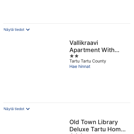
per
yö
Näytä tiedot
Vallikraavi
Apartment With
2
Sauna
Tartu Tartu County
out
Hae hinnat
of
5
Näytä tiedot
Old Town Library
Deluxe Tartu Home