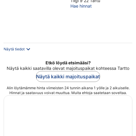
Tiigi 9 22 Tartu
out
Hae hinnat
of
5
Näytä tiedot
Etkö löydä etsimääsi?
Näytä kaikki saatavilla olevat majoituspaikat kohteessa Tartto
Näytä kaikki majoituspaikat
Alin löytämämme hinta viimeisten 24 tunnin aikana 1 yölle ja 2 aikuiselle.
Hinnat ja saatavuus voivat muuttua. Muita ehtoja saatetaan soveltaa.