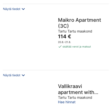
Näytä tiedot
Maikro Apartment
(3C)
Tartu Tartu maakond
Hinta
114 €
on
20.8.–21.8.
114 €
sisältää verot ja maksut
per
yö
Näytä tiedot
Vallikraavi
apartment with
sauna
Tartu Tartu maakond
Hae hinnat