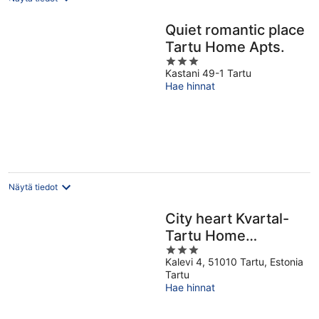
Quiet romantic place
Tartu Home Apts.
3
Kastani 49-1 Tartu
out
Hae hinnat
of
5
Näytä tiedot
City heart Kvartal-
Tartu Home
3
Apartments
Kalevi 4, 51010 Tartu, Estonia
out
Tartu
of
Hae hinnat
5