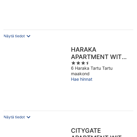
Näytä tiedot
HARAKA
APARTMENT WITH
3.5
SUNSET BALCONY
6 Haraka Tartu Tartu
out
maakond
of
Hae hinnat
5
Näytä tiedot
CITYGATE