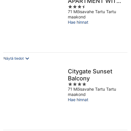
APARTMENT WITH
3.5
SUN BALCONY
71 Mõisavahe Tartu Tartu
out
maakond
of
Hae hinnat
5
Näytä tiedot
Citygate Sunset
Balcony
4
71 Mõisavahe Tartu Tartu
out
maakond
of
Hae hinnat
5