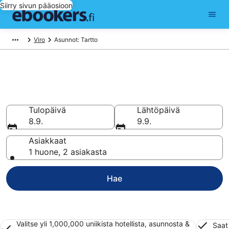
Siirry sivun pääosioon
Viro
Asunnot: Tartto
Varaa lomahuoneisto
kohteessa Tartto
Tulopäivä
Lähtöpäivä
8.9.
9.9.
Asiakkaat
1 huone, 2 asiakasta
Hae
Valitse yli 1,000,000 uniikista hotellista, asunnosta &
Saat