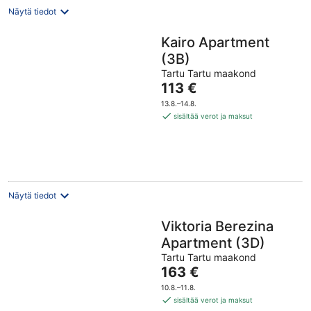
Näytä tiedot
Kairo Apartment
(3B)
Tartu Tartu maakond
Hinta
113 €
on
13.8.–14.8.
113 €
sisältää verot ja maksut
per
yö
Näytä tiedot
Viktoria Berezina
Apartment (3D)
Tartu Tartu maakond
Hinta
163 €
on
10.8.–11.8.
163 €
sisältää verot ja maksut