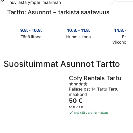
huvilasta ympäri maailman
Tartto: Asunnot − tarkista saatavuus
9.8. - 10.8.
10.8. - 11.8.
14.8. - 16
Tänä iltana
Huomisiltana
Ensi
Tarkista
Tarkista
viikonlop
Tarkista
kohteen
kohteen
kohteen
Tartto
Tartto
Tartto
hinnat
hinnat
Suosituimmat Asunnot Tartto
hinnat
täksi
huomisillaksi
ensi
illaksi
eli
viikonlopu
Cofy Rentals Tartu
eli
10.8.
eli
9.8.
-
4
14.8.
Pallase pst 14 Tartu Tartu
-
11.8.
out
maakond
-
10.8.
of
Hinta
50 €
16.8.
5
on
10.8.–11.8.
50 €
sisältää verot ja maksut
per
yö