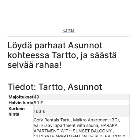
Kartta
Löydä parhaat Asunnot
kohteessa Tartto, ja säästä
selvää rahaa!
Tiedot: Tartto, Asunnot
Majoitukset
49
Halvin hinta
50 €
Korkein
163 €
hinta
Cofy Rentals Tartu, Maikro Apartment (3C),
Vallikraavi apartment with sauna, HARAKA
APARTMENT WITH SUNSET BALCONY ,
CITYGATE APARTMENT WITH SUN BALCONY,