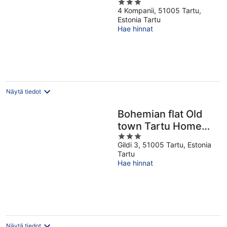
3
Apt.
4 Kompanii, 51005 Tartu,
out
Estonia Tartu
of
Hae hinnat
5
Näytä tiedot
Bohemian flat Old
town Tartu Home
3
Apt.
Gildi 3, 51005 Tartu, Estonia
out
Tartu
of
Hae hinnat
5
Näytä tiedot