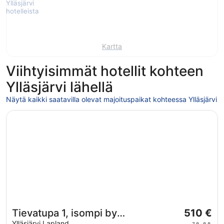
Kartta
Viihtyisimmät hotellit kohteen
Ylläsjärvi lähellä
Näytä kaikki saatavilla olevat majoituspaikat kohteessa Ylläsjärvi
Avautuu uuteen ikkunaan
Tievatupa 1, isompi by Interhome
Hinta
Tievatupa 1, isompi by
510 €
on
Ylläsjärvi Lapland
7.8.–8.8.