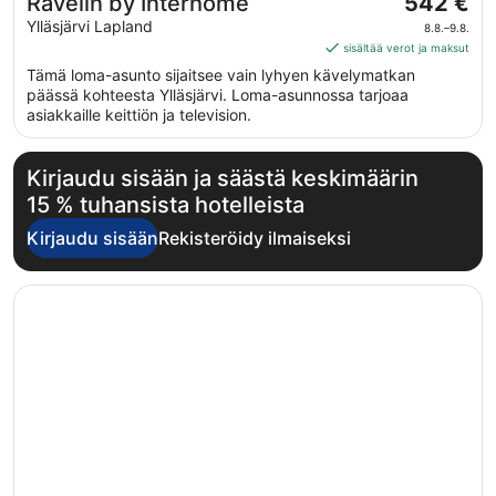
Hinta
Ravelin by Interhome
542 €
on
Ylläsjärvi Lapland
8.8.–9.8.
542 €
sisältää verot ja maksut
per
Tämä loma-asunto sijaitsee vain lyhyen kävelymatkan
yö
päässä kohteesta Ylläsjärvi. Loma-asunnossa tarjoaa
ajalle
asiakkaille keittiön ja television.
8.8.
viiva
Kirjaudu sisään ja säästä keskimäärin
9.8.
15 % tuhansista hotelleista
Kirjaudu sisään
Rekisteröidy ilmaiseksi
Avautuu uuteen ikkunaan
Villa Hellitä