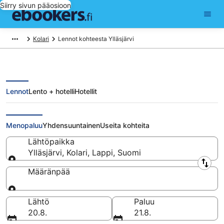
Siirry sivun pääosioon
Kolari
Lennot kohteesta Ylläsjärvi
Lennot
Lento + hotelli
Hotellit
Lennot kohteesta Ylläsjärvi
Menopaluu
Yhdensuuntainen
Useita kohteita
Lähtöpaikka
Ylläsjärvi, Kolari, Lappi, Suomi
Lähtöpaikka
Määränpää
Määränpää
Lähtö
Paluu
20.8.
21.8.