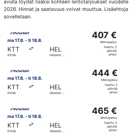
avulla löydät lisäksi kohteen lentotarjoukset vuodelle
2026. Hinnat ja saatavuus voivat muuttua. Lisäehtoja
sovelletaan.
Valitse lentoyhtiön Finnair lento, lähtö ma 17.8. kohteesta
407 €
407 €
Menopaluu,
ma 17.8. - ti 18.8.
Menopaluu
haettu
haettu 2
KTT
HEL
2
päivää
sitten
Kittilä
Helsinki-
päivää
Vantaa
sitten
Valitse lentoyhtiön Finnair lento, lähtö ma 17.8. kohteesta
444 €
444 €
Menopaluu,
ma 17.8. - ti 18.8.
Menopaluu
haettu
haettu 2
KTT
HEL
2
päivää
sitten
Kittilä
Helsinki-
päivää
Vantaa
sitten
Valitse lentoyhtiön Finnair lento, lähtö ma 17.8. kohteesta
465 €
465 €
Menopaluu,
ma 17.8. - ti 18.8.
Menopaluu
haettu
haettu 2
KTT
HEL
2
päivää
sitten
Kittilä
Helsinki-
päivää
Vantaa