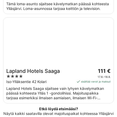
per
Tämä loma-asunto sijaitsee kävelymatkan päässä kohteesta
yö
Ylläsjärvi. Loma-asunnossa tarjoaa keittiön ja television.
ajalle
9.8.
Avautuu uuteen ikkunaan
Lapland Hotels Saaga
viiva
10.8.
Hinta
Lapland Hotels Saaga
111 €
on
4
17.8.–18.8.
111 €
out
Iso-Ylläksentie 42 Kolari
sisältää verot ja maksut
per
of
Lapland Hotels Saaga sijaitsee vain lyhyen kävelymatkan
yö
5
päässä kohteesta Ylläs 1 -gondolihissi. Majoituspaikka
ajalle
tarjoaa esimerkiksi ilmaisen aamiaisen, ilmaisen Wi-Fi-
17.8.
yhteyden yleisissä tiloissa ja ilmaisen omatoimisen
viiva
pysäköinnin. Tämän majoituspaikan tarjoamiin
Etkö löydä etsimääsi?
18.8.
lemmikkipalveluihin kuuluu ruoka- ja vesikulhot.
Näytä kaikki saatavilla olevat majoituspaikat kohteessa Ylläsjärvi