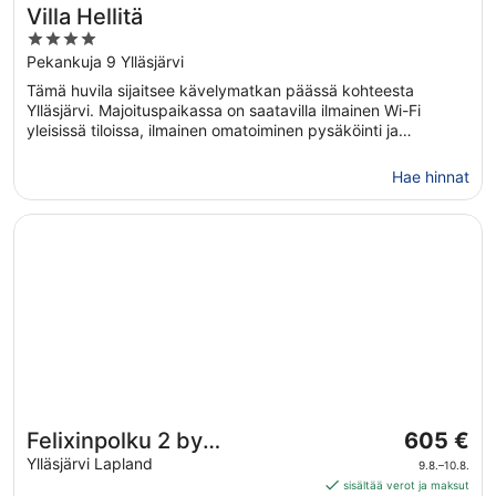
Villa Hellitä
4
out
Pekankuja 9 Ylläsjärvi
of
Tämä huvila sijaitsee kävelymatkan päässä kohteesta
5
Ylläsjärvi. Majoituspaikassa on saatavilla ilmainen Wi-Fi
yleisissä tiloissa, ilmainen omatoiminen pysäköinti ja
poreallas. Huvilassa tarjoaa asiakkaille ilmaisen Wi-Fi-
yhteyden ja yksityisen porealtaan.
Hae hinnat
Avautuu uuteen ikkunaan
Felixinpolku 2 by Interhome
Hinta
Felixinpolku 2 by
605 €
on
Interhome
Ylläsjärvi Lapland
9.8.–10.8.
605 €
sisältää verot ja maksut