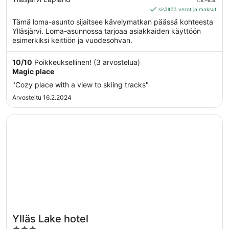
Interhome
510 €
sisältää verot ja maksut
per
Tämä loma-asunto sijaitsee kävelymatkan päässä kohteesta
yö
Ylläsjärvi. Loma-asunnossa tarjoaa asiakkaiden käyttöön
ajalle
esimerkiksi keittiön ja vuodesohvan.
7.8.
viiva
10
/
10
Poikkeuksellinen! (3 arvostelua)
8.8.
Magic place
"Cozy place with a view to skiing tracks"
Arvosteltu 16.2.2024
Avautuu uuteen ikkunaan
Ylläs Lake hotel
Ylläs Lake hotel