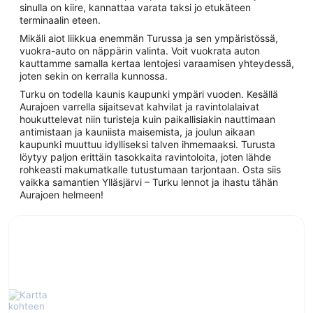
sinulla on kiire, kannattaa varata taksi jo etukäteen
terminaalin eteen.
Mikäli aiot liikkua enemmän Turussa ja sen ympäristössä,
vuokra-auto on näppärin valinta. Voit vuokrata auton
kauttamme samalla kertaa lentojesi varaamisen yhteydessä,
joten sekin on kerralla kunnossa.
Turku on todella kaunis kaupunki ympäri vuoden. Kesällä
Aurajoen varrella sijaitsevat kahvilat ja ravintolalaivat
houkuttelevat niin turisteja kuin paikallisiakin nauttimaan
antimistaan ja kauniista maisemista, ja joulun aikaan
kaupunki muuttuu idylliseksi talven ihmemaaksi. Turusta
löytyy paljon erittäin tasokkaita ravintoloita, joten lähde
rohkeasti makumatkalle tutustumaan tarjontaan. Osta siis
vaikka samantien Ylläsjärvi – Turku lennot ja ihastu tähän
Aurajoen helmeen!