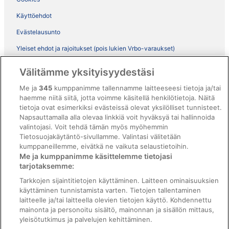
Käyttöehdot
Evästelausunto
Yleiset ehdot ja rajoitukset (pois lukien Vrbo-varaukset)
Vrbon sopimusehdot
Välitämme yksityisyydestäsi
Saavutettavuus
Me ja
345
kumppanimme tallennamme laitteeseesi tietoja ja/tai
ebookers BONUS+ -ohjelman ehdot
haemme niitä siitä, jotta voimme käsitellä henkilötietoja. Näitä
tietoja ovat esimerkiksi evästeissä olevat yksilölliset tunnisteet.
Oikeudelliset tiedot / ota meihin yhteyttä
Napsauttamalla alla olevaa linkkiä voit hyväksyä tai hallinnoida
valintojasi. Voit tehdä tämän myös myöhemmin
Sisältövaatimukset ja ilmoituksen tekeminen sisällöstä
Tietosuojakäytäntö-sivullamme. Valintasi välitetään
kumppaneillemme, eivätkä ne vaikuta selaustietoihin.
Tuki
Me ja kumppanimme käsittelemme tietojasi
tarjotaksemme:
Ota yhteyttä
Tarkkojen sijaintitietojen käyttäminen. Laitteen ominaisuuksien
Varauksen muuttaminen tai peruuttaminen
käyttäminen tunnistamista varten. Tietojen tallentaminen
laitteelle ja/tai laitteella olevien tietojen käyttö. Kohdennettu
Varaa lento lentoyhtiön hyvityskupongeilla
mainonta ja personoitu sisältö, mainonnan ja sisällön mittaus,
yleisötutkimus ja palvelujen kehittäminen.
Hyvityksen hakeminen ja aikarajat