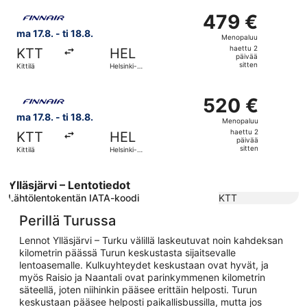
sitten
Valitse lentoyhtiön Finnair lento, lähtö ma 17.8. kohteesta
479 €
479 €
Menopaluu,
ma 17.8. - ti 18.8.
Menopaluu
haettu
haettu 2
KTT
HEL
2
päivää
sitten
Kittilä
Helsinki-
päivää
Vantaa
sitten
Valitse lentoyhtiön Finnair lento, lähtö ma 17.8. kohteesta
520 €
520 €
Menopaluu,
ma 17.8. - ti 18.8.
Menopaluu
haettu
haettu 2
KTT
HEL
2
päivää
sitten
Kittilä
Helsinki-
päivää
Vantaa
sitten
Ylläsjärvi – Lentotiedot
Lähtölentokentän IATA-koodi
KTT
Perillä Turussa
Lennot Ylläsjärvi – Turku välillä laskeutuvat noin kahdeksan
kilometrin päässä Turun keskustasta sijaitsevalle
lentoasemalle. Kulkuyhteydet keskustaan ovat hyvät, ja
myös Raisio ja Naantali ovat parinkymmenen kilometrin
säteellä, joten niihinkin pääsee erittäin helposti. Turun
keskustaan pääsee helposti paikallisbussilla, mutta jos