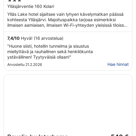
3
out
Ylläsjärventie 160 Kolari
of
Ylläs Lake hotel sijaitsee vain lyhyen kävelymatkan päässä
5
kohteesta Ylläsjärvi. Majoituspaikka tarjoaa esimerkiksi
ilmaisen aamiaisen, ilmaisen Wi-Fi-yhteyden yleisissä tiloissa
ja ravintolan.
7,4
/
10
Hyvä! (16 arvostelua)
"Huone siisti, hotellin tunnelma ja sisustus
miellyttävä ja rauhallinen sekä henkilökunta
ystävällinen! Tyytyväisiä ollaan!"
Hae hinnat
Arvosteltu 21.2.2026
Avautuu uuteen ikkunaan
Ravelin by Interhome