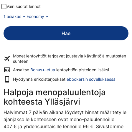
Vain suorat lennot
1 asiakas
Economy
Hae
Monet lentoyhtiöt tarjoavat
joustavia käytäntöjä
muutosten
suhteen
Ansaitse
Bonus+-etua
lentoyhtiön pisteiden lisäksi
Hyödynnä erikoistarjoukset
ebookersin sovelluksessa
Halpoja menopaluulentoja
kohteesta Ylläsjärvi
Halvimmat 7 päivän aikana löydetyt hinnat määritetylle
ajanjaksolle kohteeseen ovat meno-paluulennoille
407 € ja yhdensuuntaisille lennoille 96 €. Sivustomme