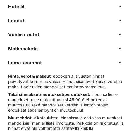
Hotellit
Lennot
Vuokra-autot
Matkapaketit
Loma-asunnot
Hinta, verot & maksut:
ebookers.fi sivuston hinnat
päivittyvät kerran päivässä. Hinnat sisältävät kaikki verot ja
maksut poislukien mahdolliset matkatavaramaksut.
Takaisinmaksut/muutokset/peruutukset:
Lipun salliessa
muutokset tulee maksettavaksi 45.00 € ebookersin
muutoskulu sekä mahdolliset verojen ja lentohintojen
erotukset sekä lentoyhtiön muutoskulut.
Muut ehdot:
Aikatauluissa, hinnoissa ja ehdoissa muutokset
mahdollisia ilman erillistä ilmoitusta. Paikkoja on rajoitetusti ja
hinnat eivät ole välttämättä saatavilla kaikilla