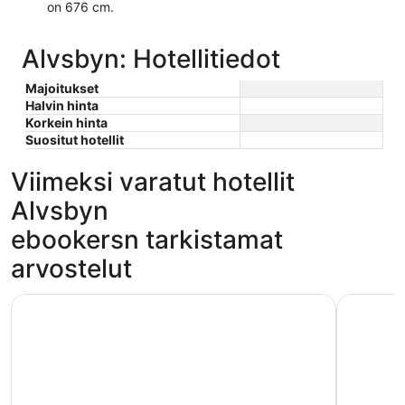
on 676 cm.
Alvsbyn: Hotellitiedot
Majoitukset
Halvin hinta
Korkein hinta
Suositut hotellit
Viimeksi varatut hotellit
Alvsbyn
ebookersn tarkistamat
arvostelut
Storforsen Hotell
Citystay 