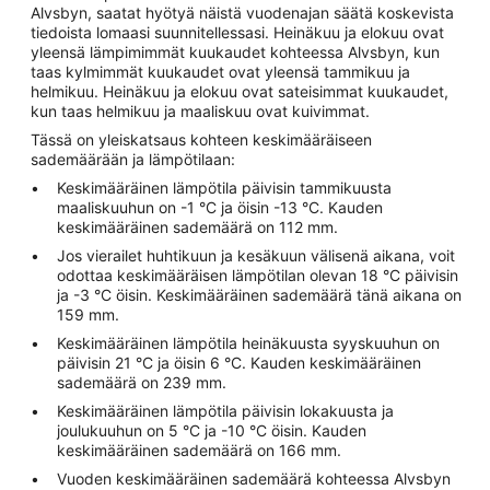
Alvsbyn, saatat hyötyä näistä vuodenajan säätä koskevista
tiedoista lomaasi suunnitellessasi. Heinäkuu ja elokuu ovat
yleensä lämpimimmät kuukaudet kohteessa Alvsbyn, kun
taas kylmimmät kuukaudet ovat yleensä tammikuu ja
helmikuu. Heinäkuu ja elokuu ovat sateisimmat kuukaudet,
kun taas helmikuu ja maaliskuu ovat kuivimmat.
Tässä on yleiskatsaus kohteen keskimääräiseen
sademäärään ja lämpötilaan:
Keskimääräinen lämpötila päivisin tammikuusta
maaliskuuhun on -1 °C ja öisin -13 °C. Kauden
keskimääräinen sademäärä on 112 mm.
Jos vierailet huhtikuun ja kesäkuun välisenä aikana, voit
odottaa keskimääräisen lämpötilan olevan 18 °C päivisin
ja -3 °C öisin. Keskimääräinen sademäärä tänä aikana on
159 mm.
Keskimääräinen lämpötila heinäkuusta syyskuuhun on
päivisin 21 °C ja öisin 6 °C. Kauden keskimääräinen
sademäärä on 239 mm.
Keskimääräinen lämpötila päivisin lokakuusta ja
joulukuuhun on 5 °C ja -10 °C öisin. Kauden
keskimääräinen sademäärä on 166 mm.
Vuoden keskimääräinen sademäärä kohteessa Alvsbyn