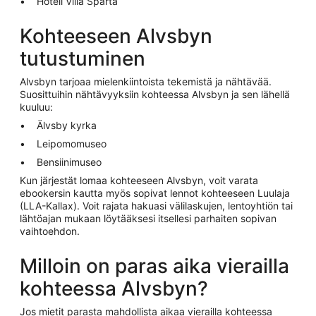
Hotell Villa Sparta
Kohteeseen Alvsbyn
tutustuminen
Alvsbyn tarjoaa mielenkiintoista tekemistä ja nähtävää.
Suosittuihin nähtävyyksiin kohteessa Alvsbyn ja sen lähellä
kuuluu:
Älvsby kyrka
Leipomomuseo
Bensiinimuseo
Kun järjestät lomaa kohteeseen Alvsbyn, voit varata
ebookersin kautta myös sopivat lennot kohteeseen Luulaja
(LLA-Kallax). Voit rajata hakuasi välilaskujen, lentoyhtiön tai
lähtöajan mukaan löytääksesi itsellesi parhaiten sopivan
vaihtoehdon.
Milloin on paras aika vierailla
kohteessa Alvsbyn?
Jos mietit parasta mahdollista aikaa vierailla kohteessa