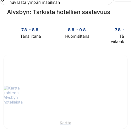
huvilasta ympäri maailman
Alvsbyn: Tarkista hotellien saatavuus
7.8. - 8.8.
8.8. - 9.8.
7.8. - 9.
Tänä iltana
Huomisiltana
Tänä
Tarkista
Tarkista
viikonlop
Tarkista
kohteen
kohteen
kohteen
Alvsbyn
Alvsbyn
Alvsbyn
hinnat
hinnat
hinnat
täksi
huomisillaksi
täksi
illaksi
eli
viikonlopu
eli
8.8.
eli
7.8.
-
7.8.
-
9.8.
-
8.8.
9.8.
Kartta