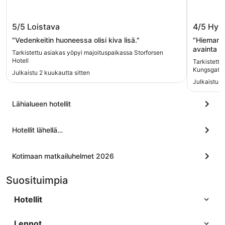
Storforsen Hotell
Citysta
5/5
Loistava
4/5
Hyv
"Vedenkeitin huoneessa olisi kiva lisä."
"Hieman s
avainta ei
Tarkistettu asiakas yöpyi majoituspaikassa Storforsen
Huone siis
Hotell
Tarkistettu
pahalle."
Kungsgata
Julkaistu 2 kuukautta sitten
Julkaistu 7
Lähialueen hotellit
Hotellit lähellä…
Kotimaan matkailuhelmet 2026
Suosituimpia
Hotellit
Lennot