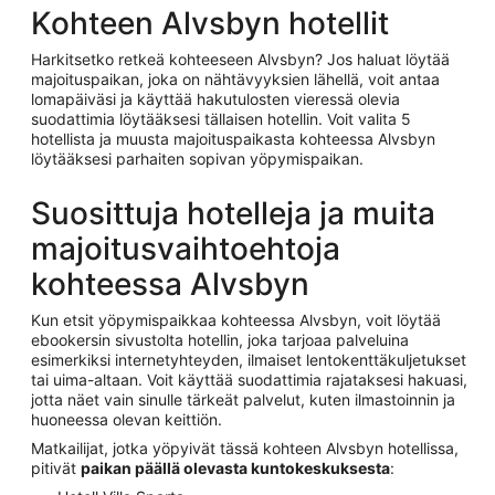
Kohteen Alvsbyn hotellit
Harkitsetko retkeä kohteeseen Alvsbyn? Jos haluat löytää
majoituspaikan, joka on nähtävyyksien lähellä, voit antaa
lomapäiväsi ja käyttää hakutulosten vieressä olevia
suodattimia löytääksesi tällaisen hotellin. Voit valita 5
hotellista ja muusta majoituspaikasta kohteessa Alvsbyn
löytääksesi parhaiten sopivan yöpymispaikan.
Suosittuja hotelleja ja muita
majoitusvaihtoehtoja
kohteessa Alvsbyn
Kun etsit yöpymispaikkaa kohteessa Alvsbyn, voit löytää
ebookersin sivustolta hotellin, joka tarjoaa palveluina
esimerkiksi internetyhteyden, ilmaiset lentokenttäkuljetukset
tai uima-altaan. Voit käyttää suodattimia rajataksesi hakuasi,
jotta näet vain sinulle tärkeät palvelut, kuten ilmastoinnin ja
huoneessa olevan keittiön.
Matkailijat, jotka yöpyivät tässä kohteen Alvsbyn hotellissa,
pitivät
paikan päällä olevasta kuntokeskuksesta
: