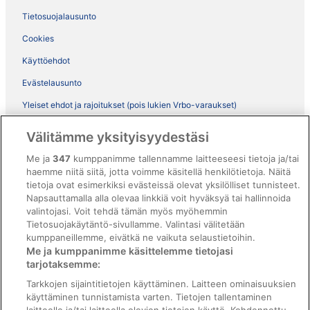
Tietosuojalausunto
Cookies
Käyttöehdot
Evästelausunto
Yleiset ehdot ja rajoitukset (pois lukien Vrbo-varaukset)
Vrbon sopimusehdot
Välitämme yksityisyydestäsi
Saavutettavuus
Me ja
347
kumppanimme tallennamme laitteeseesi tietoja ja/tai
ebookers BONUS+ -ohjelman ehdot
haemme niitä siitä, jotta voimme käsitellä henkilötietoja. Näitä
tietoja ovat esimerkiksi evästeissä olevat yksilölliset tunnisteet.
Oikeudelliset tiedot / ota meihin yhteyttä
Napsauttamalla alla olevaa linkkiä voit hyväksyä tai hallinnoida
valintojasi. Voit tehdä tämän myös myöhemmin
Sisältövaatimukset ja ilmoituksen tekeminen sisällöstä
Tietosuojakäytäntö-sivullamme. Valintasi välitetään
kumppaneillemme, eivätkä ne vaikuta selaustietoihin.
Tuki
Me ja kumppanimme käsittelemme tietojasi
tarjotaksemme:
Ota yhteyttä
Tarkkojen sijaintitietojen käyttäminen. Laitteen ominaisuuksien
Varauksen muuttaminen tai peruuttaminen
käyttäminen tunnistamista varten. Tietojen tallentaminen