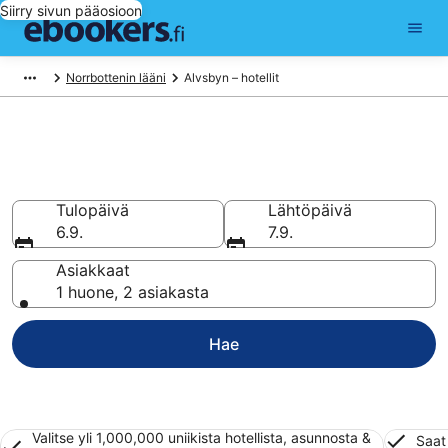
Siirry sivun pääosioon
Norrbottenin lääni
Alvsbyn – hotellit
Hotellit Alvsbyn
Vertaa halpaa hotellia ja majoitusta
Tulopäivä
Lähtöpäivä
6.9.
7.9.
Asiakkaat
1 huone, 2 asiakasta
Hae
Valitse yli 1,000,000 uniikista hotellista, asunnosta &
Saat