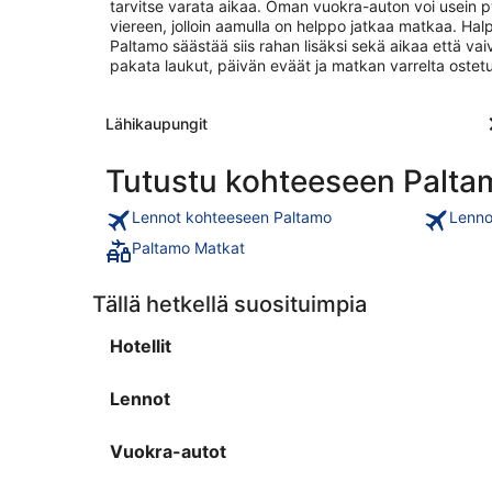
tarvitse varata aikaa. Oman vuokra-auton voi usein 
viereen, jolloin aamulla on helppo jatkaa matkaa. Ha
Paltamo säästää siis rahan lisäksi sekä aikaa että v
pakata laukut, päivän eväät ja matkan varrelta ostetut
Lähikaupungit
Tutustu kohteeseen Palta
Lennot kohteeseen Paltamo
Lenno
Paltamo Matkat
Tällä hetkellä suosituimpia
Hotellit
Lennot
Vuokra-autot