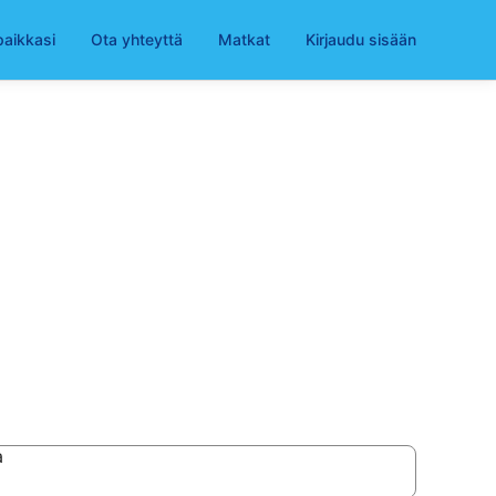
paikkasi
Ota yhteyttä
Matkat
Kirjaudu sisään
a