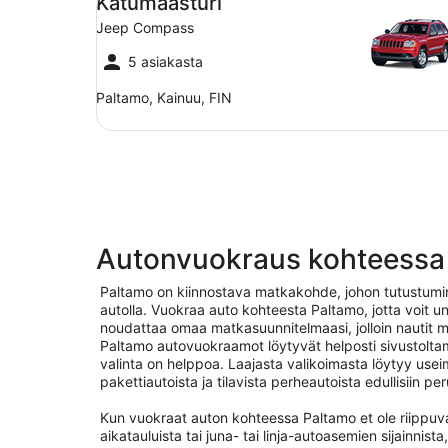
Katumaasturi
Jeep Compass
5 asiakasta
Paltamo, Kainuu, FIN
Autonvuokraus kohteessa
Paltamo on kiinnostava matkakohde, johon tutustumi
autolla. Vuokraa auto kohteesta Paltamo, jotta voit un
noudattaa omaa matkasuunnitelmaasi, jolloin nautit m
Paltamo autovuokraamot löytyvät helposti sivustolta
valinta on helppoa. Laajasta valikoimasta löytyy usei
pakettiautoista ja tilavista perheautoista edullisiin per
Kun vuokraat auton kohteessa Paltamo et ole riippuvai
aikatauluista tai juna- tai linja-autoasemien sijainnist