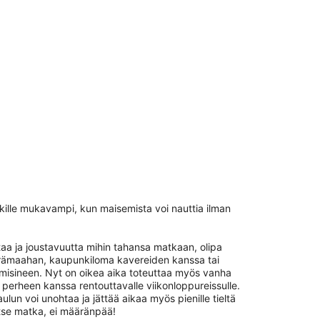
kille mukavampi, kun maisemista voi nauttia ilman
aa ja joustavuutta mihin tahansa matkaan, olipa
 erämaahan, kaupunkiloma kavereiden kanssa tai
isineen. Nyt on oikea aika toteuttaa myös vanha
 perheen kanssa rentouttavalle viikonloppureissulle.
ulun voi unohtaa ja jättää aikaa myös pienille tieltä
itse matka, ei määränpää!