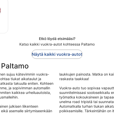
Etkö löydä etsimääsi?
Katso kaikki vuokra-autot kohteessa Paltamo
Näytä kaikki vuokra-autot
 Paltamo
nen sujuu kätevimmin vuokra-
laukkujen painosta. Matka on kai
ohtaa tiukat aikataulut ja
raskasta taakkaa!
atkasta takuulla eniten. Kohteen
mme, ja sopivimman automallin
Vuokra-auto tuo sopivaa vapautt
mmiten kaikkea urheiluautoista,
suunnitelmissasi sooloseikkailu
usmalleihin.
työmatka kokouksineen ja tapaam
unelma road tripistä tai suunnata
nen julkisen liikenteen
Automatkalla turhan tiukan aikata
a, eikä asemalle siirtymiseenkään
poikkeamisille. Tärkeintähän on 