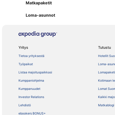
Matkapaketit
Loma-asunnot
Yritys
Tutustu
Tietoa yrityksestä
Hotellit Su
Työpaikat
Loma-asun
Listaa majoituspaikkasi
Lomapaketi
Kumppaniohjelma
Kotimaan l
Kumppanuudet
Lomat Suo
Investor Relations
Kaikki majo
Lehdistö
Matkablogi
ebookers BONUS+