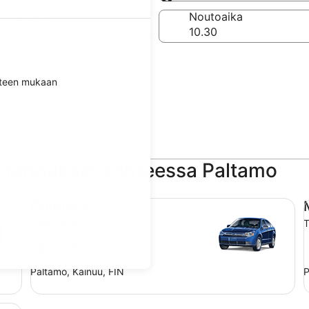
Sama kuin noutopaikk
utuspäivä
Noutoaika
itteen mukaan
tarjoukset kohteessa Paltamo
Compact Ford Focus
Mi
Compact
Ford Focus
T
4 asiakasta
Paltamo, Kainuu, FIN
P