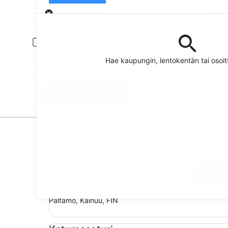
Nouto
Noutopäivä
Pala
20.8.
21.8.
Alle 30- tai yli 70-vuotias kuljettaja
Nuorilta tai seniorikuljettajilta voidaan vaatia lisämaksu.
Hae kaupungin, lentokentän tai oso
Minulla on alennuskoodi
Hae
Autovuokraamojen parhaat 
Economy Chevrolet Spark
Economy
Chevrolet Spark
4 asiakasta
Paltamo, Kainuu, FIN
Katumaasturi Jeep Compass