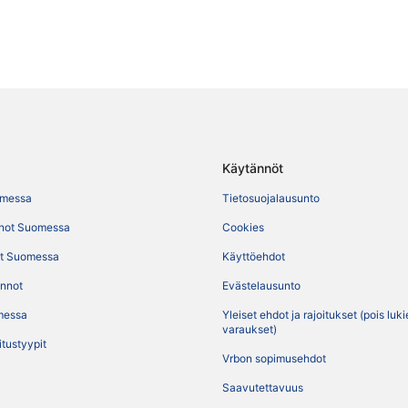
Käytännöt
omessa
Tietosuojalausunto
not Suomessa
Cookies
t Suomessa
Käyttöehdot
ennot
Evästelausunto
messa
Yleiset ehdot ja rajoitukset (pois luk
varaukset)
itustyypit
Vrbon sopimusehdot
Saavutettavuus