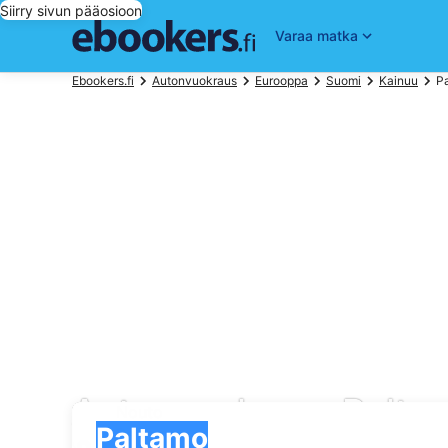
Siirry sivun pääosioon
Varaa matka
Ebookers.fi
Autonvuokraus
Eurooppa
Suomi
Kainuu
P
Autonvuokraus Palta
Nouto
Nouto
Paltamo