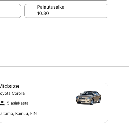
a
Palautusaika
dsize Toyota Corolla
Midsize
oyota Corolla
5 asiakasta
altamo, Kainuu, FIN