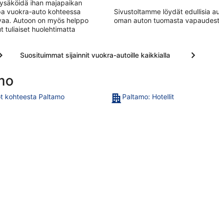
pysäköidä ihan majapaikan
lpa vuokra-auto kohteessa
Sivustoltamme löydät edullisia 
aivaa. Autoon on myös helppo
oman auton tuomasta vapaudest
 tuliaiset huolehtimatta
Suosituimmat sijainnit vuokra-autoille kaikkialla
mo
t kohteesta Paltamo
Paltamo: Hotellit