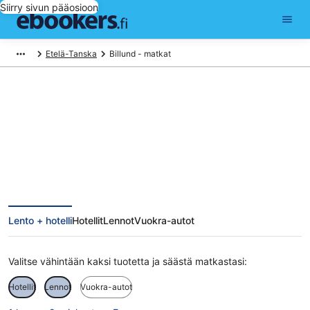
Siirry sivun pääosioon
Etelä-Tanska
Billund - matkat
Billund matkat
Lento + hotelli
Hotellit
Lennot
Vuokra-autot
Valitse vähintään kaksi tuotetta ja säästä matkastasi:
Hotellit
Lennot
Vuokra-autot