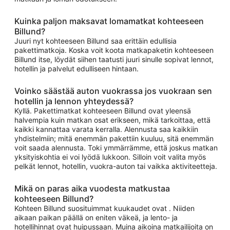
Kuinka paljon maksavat lomamatkat kohteeseen
Billund?
Juuri nyt kohteeseen Billund saa erittäin edullisia
pakettimatkoja. Koska voit koota matkapaketin kohteeseen
Billund itse, löydät siihen taatusti juuri sinulle sopivat lennot,
hotellin ja palvelut edulliseen hintaan.
Voinko säästää auton vuokrassa jos vuokraan sen
hotellin ja lennon yhteydessä?
Kyllä. Pakettimatkat kohteeseen Billund ovat yleensä
halvempia kuin matkan osat erikseen, mikä tarkoittaa, että
kaikki kannattaa varata kerralla. Alennusta saa kaikkiin
yhdistelmiin; mitä enemmän pakettiin kuuluu, sitä enemmän
voit saada alennusta. Toki ymmärrämme, että joskus matkan
yksityiskohtia ei voi lyödä lukkoon. Silloin voit valita myös
pelkät lennot, hotellin, vuokra-auton tai vaikka aktiviteetteja.
Mikä on paras aika vuodesta matkustaa
kohteeseen Billund?
Kohteen Billund suosituimmat kuukaudet ovat . Niiden
aikaan paikan päällä on eniten väkeä, ja lento- ja
hotellihinnat ovat huipussaan. Muina aikoina matkailijoita on