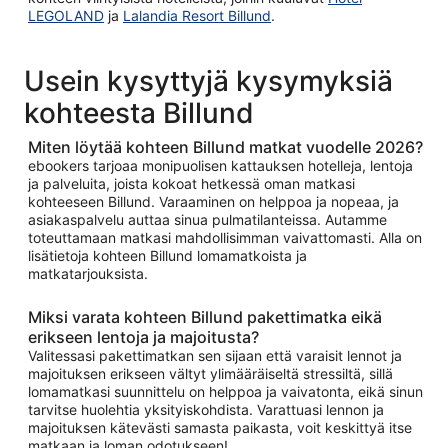
LEGOLAND
ja
Lalandia Resort Billund
.
Usein kysyttyjä kysymyksiä
kohteesta Billund
Miten löytää kohteen Billund matkat vuodelle 2026?
ebookers tarjoaa monipuolisen kattauksen hotelleja, lentoja
ja palveluita, joista kokoat hetkessä oman matkasi
kohteeseen Billund. Varaaminen on helppoa ja nopeaa, ja
asiakaspalvelu auttaa sinua pulmatilanteissa. Autamme
toteuttamaan matkasi mahdollisimman vaivattomasti. Alla on
lisätietoja kohteen Billund lomamatkoista ja
matkatarjouksista.
Miksi varata kohteen Billund pakettimatka eikä
erikseen lentoja ja majoitusta?
Valitessasi pakettimatkan sen sijaan että varaisit lennot ja
majoituksen erikseen vältyt ylimääräiseltä stressiltä, sillä
lomamatkasi suunnittelu on helppoa ja vaivatonta, eikä sinun
tarvitse huolehtia yksityiskohdista. Varattuasi lennon ja
majoituksen kätevästi samasta paikasta, voit keskittyä itse
matkaan ja loman odotukseen!