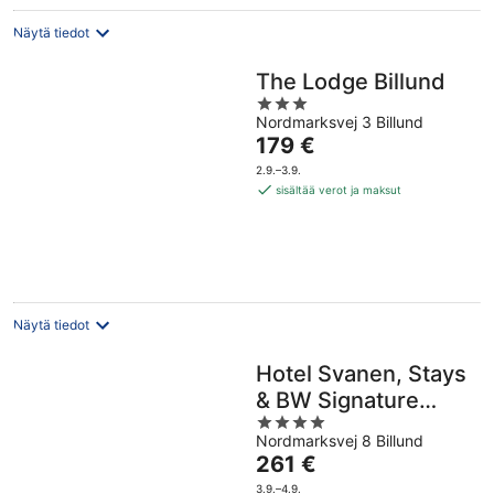
Näytä tiedot
The Lodge Billund
3
Nordmarksvej 3 Billund
out
Hinta
179 €
of
on
5
2.9.–3.9.
179 €
sisältää verot ja maksut
per
yö
Näytä tiedot
Hotel Svanen, Stays
& BW Signature
4
Collection
Nordmarksvej 8 Billund
out
Hinta
261 €
of
on
5
3.9.–4.9.