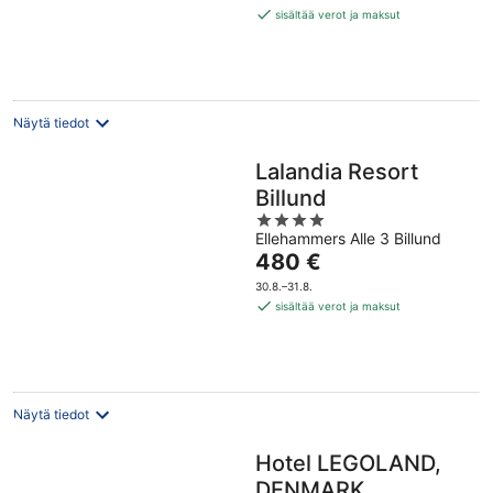
261 €
sisältää verot ja maksut
per
yö
Näytä tiedot
Lalandia Resort
Billund
4
Ellehammers Alle 3 Billund
out
Hinta
480 €
of
on
5
30.8.–31.8.
480 €
sisältää verot ja maksut
per
yö
Näytä tiedot
Hotel LEGOLAND,
DENMARK