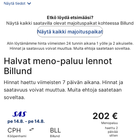
Näytä tiedot
Etkö löydä etsimääsi?
Näytä kaikki saatavilla olevat majoituspaikat kohteessa Billund
Näytä kaikki majoituspaikat
Alin löytämämme hinta viimeisten 24 tunnin aikana 1 yölle ja 2 aikuiselle.
Hinnat ja saatavuus voivat muuttua. Muita ehtoja saatetaan soveltaa.
Halvat meno-paluu lennot
Billund
Hinnat haettu viimeisten 7 päivän aikana. Hinnat ja
saatavuus voivat muuttua. Muita ehtoja saatetaan
soveltaa.
Valitse lentoyhtiön Scandinavian Airlines lento, lähtö pe 
202 €
202 €
Menopaluu,
pe 14.8. - pe 14.8.
Menopaluu
haettu
haettu 2
CPH
BLL
2
päivää
sitten
Kööpenhamina
Billund
päivää