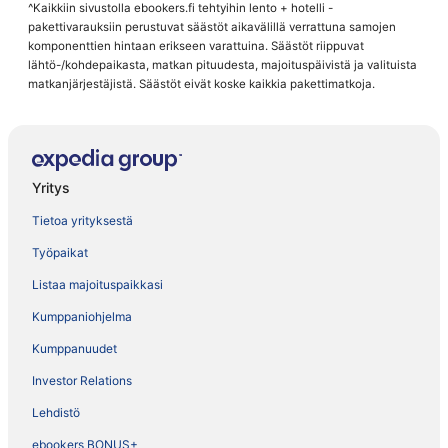
^Kaikkiin sivustolla ebookers.fi tehtyihin lento + hotelli -
pakettivarauksiin perustuvat säästöt aikavälillä verrattuna samojen
komponenttien hintaan erikseen varattuina. Säästöt riippuvat
lähtö-/kohdepaikasta, matkan pituudesta, majoituspäivistä ja valituista
matkanjärjestäjistä. Säästöt eivät koske kaikkia pakettimatkoja.
Yritys
Tietoa yrityksestä
Työpaikat
Listaa majoituspaikkasi
Kumppaniohjelma
Kumppanuudet
Investor Relations
Lehdistö
ebookers BONUS+