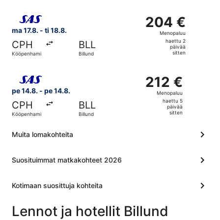
sitten
Valitse lentoyhtiön Scandinavian Airlines lento, lähtö ma 
204 €
204 €
Menopaluu,
ma 17.8. - ti 18.8.
Menopaluu
haettu
haettu 2
CPH
BLL
2
päivää
sitten
Kööpenhamina
Billund
päivää
sitten
Valitse lentoyhtiön Scandinavian Airlines lento, lähtö pe 
212 €
212 €
Menopaluu,
pe 14.8. - pe 14.8.
Menopaluu
haettu
haettu 5
CPH
BLL
5
päivää
sitten
Kööpenhamina
Billund
päivää
sitten
Muita lomakohteita
Suosituimmat matkakohteet 2026
Kotimaan suosittuja kohteita
Lennot ja hotellit Billund