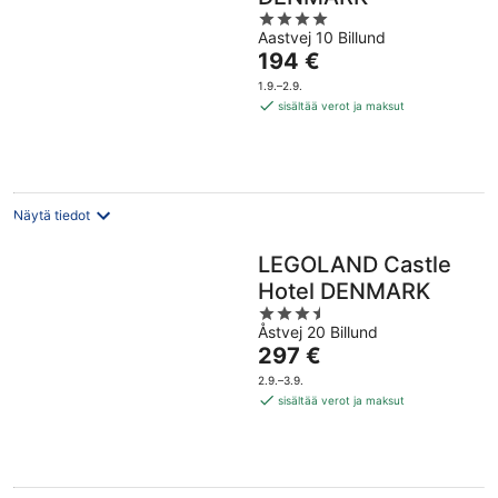
4
Aastvej 10 Billund
out
Hinta
194 €
of
on
5
1.9.–2.9.
194 €
sisältää verot ja maksut
per
yö
Näytä tiedot
LEGOLAND Castle
Hotel DENMARK
3.5
Åstvej 20 Billund
out
Hinta
297 €
of
on
5
2.9.–3.9.
297 €
sisältää verot ja maksut
per
yö