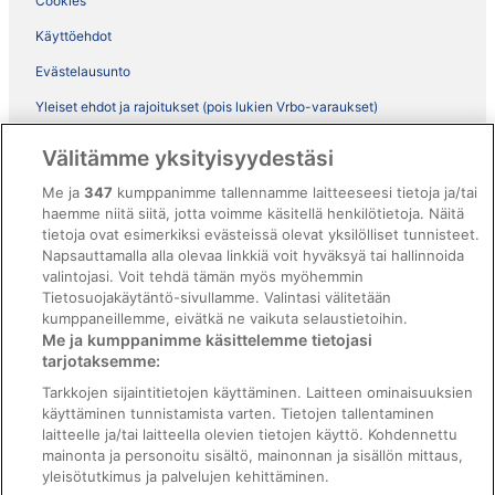
Cookies
Käyttöehdot
Evästelausunto
Yleiset ehdot ja rajoitukset (pois lukien Vrbo-varaukset)
Vrbon sopimusehdot
Välitämme yksityisyydestäsi
Saavutettavuus
Me ja
347
kumppanimme tallennamme laitteeseesi tietoja ja/tai
haemme niitä siitä, jotta voimme käsitellä henkilötietoja. Näitä
ebookers BONUS+ -ohjelman ehdot
tietoja ovat esimerkiksi evästeissä olevat yksilölliset tunnisteet.
Oikeudelliset tiedot / ota meihin yhteyttä
Napsauttamalla alla olevaa linkkiä voit hyväksyä tai hallinnoida
valintojasi. Voit tehdä tämän myös myöhemmin
Sisältövaatimukset ja ilmoituksen tekeminen sisällöstä
Tietosuojakäytäntö-sivullamme. Valintasi välitetään
kumppaneillemme, eivätkä ne vaikuta selaustietoihin.
Tuki
Me ja kumppanimme käsittelemme tietojasi
tarjotaksemme:
Ota yhteyttä
Tarkkojen sijaintitietojen käyttäminen. Laitteen ominaisuuksien
Varauksen muuttaminen tai peruuttaminen
käyttäminen tunnistamista varten. Tietojen tallentaminen
laitteelle ja/tai laitteella olevien tietojen käyttö. Kohdennettu
Varaa lento lentoyhtiön hyvityskupongeilla
mainonta ja personoitu sisältö, mainonnan ja sisällön mittaus,
yleisötutkimus ja palvelujen kehittäminen.
Hyvityksen hakeminen ja aikarajat