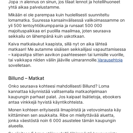
Jopa :n alennus on sinun, jos tilaat lennot ja hotellihuoneet
yhtä aikaa palvelustamme.
Mikään ei ole parempaa kuin huolellisesti suunniteltu
lomamatka. Suuressa kansainvälisessä valikoimassamme on
yli 500 lentoyhtiökumppania ja runsaat 500 000
majoituspaikkaa eri puolilla maailmaa, joten seuraava
seikkailu on lähempänä kuin uskotkaan.
Kaiva matkalaukut kaapista, sillä nyt on aika lähteä
matkaan! Me autamme sisäisen seikkailijasi vapauttamisessa
– kaipasitpa sitten aavikon paahteeseen tai lumisille vuorille,
tai vaikkapa niiden väliin jääville uimarannoille.
Varausehtoja
sovelletaan.
Billund – Matkat
Onko seuraava kohteesi mahdollisesti Billund? Loma
kannattaa käynnistää valitsemalla matkaohjelmaan
kaupungin parhaat palat. Jos kaipaat lisätietoja, ebookers
antaa vinkkejä hyvistä käyntikohteista.
Monen kohteen erityisestä ilmapiiristä ja vetovoimasta käy
kiittäminen sen asukkaita. Ribe on miellyttävää aluetta,
jonka väestöstä noin 6 000 asustelee tämän kaupungin
alueella.