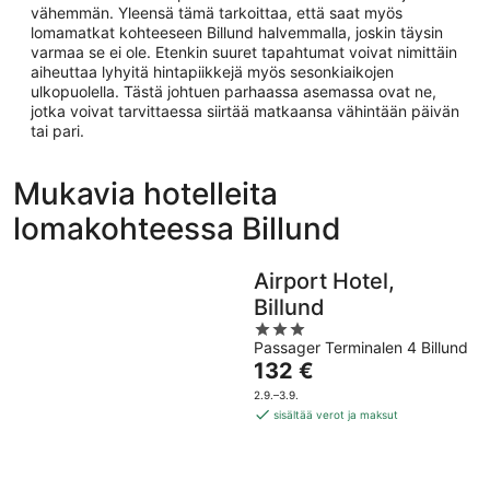
vähemmän. Yleensä tämä tarkoittaa, että saat myös
lomamatkat kohteeseen Billund halvemmalla, joskin täysin
varmaa se ei ole. Etenkin suuret tapahtumat voivat nimittäin
aiheuttaa lyhyitä hintapiikkejä myös sesonkiaikojen
ulkopuolella. Tästä johtuen parhaassa asemassa ovat ne,
jotka voivat tarvittaessa siirtää matkaansa vähintään päivän
tai pari.
Mukavia hotelleita
lomakohteessa Billund
Airport Hotel,
Billund
3
Passager Terminalen 4 Billund
out
Hinta
132 €
of
on
5
2.9.–3.9.
132 €
sisältää verot ja maksut
per
yö