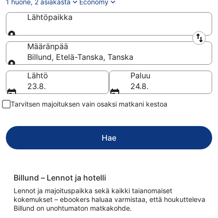
1 huone, 2 asiakasta
Economy
Lähtöpaikka
Lähtöpaikka
Määränpää
Billund, Etelä-Tanska, Tanska
Määränpää
Lähtö
Paluu
23.8.
24.8.
Tarvitsen majoituksen vain osaksi matkani kestoa
Hae
Billund – Lennot ja hotelli
Lennot ja majoituspaikka sekä kaikki taianomaiset
kokemukset – ebookers haluaa varmistaa, että houkutteleva
Billund on unohtumaton matkakohde.