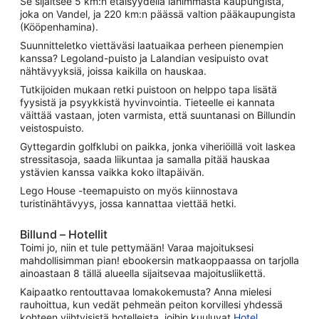
Se sijaitsee 5 km:n etäisyydellä lähimmästä kaupungista,
joka on Vandel, ja 220 km:n päässä valtion pääkaupungista
(Kööpenhamina).
Suunnitteletko viettäväsi laatuaikaa perheen pienempien
kanssa? Legoland-puisto ja Lalandian vesipuisto ovat
nähtävyyksiä, joissa kaikilla on hauskaa.
Tutkijoiden mukaan retki puistoon on helppo tapa lisätä
fyysistä ja psyykkistä hyvinvointia. Tieteelle ei kannata
väittää vastaan, joten varmista, että suuntanasi on Billundin
veistospuisto.
Gyttegardin golfklubi on paikka, jonka viheriöillä voit laskea
stressitasoja, saada liikuntaa ja samalla pitää hauskaa
ystävien kanssa vaikka koko iltapäivän.
Lego House -teemapuisto on myös kiinnostava
turistinähtävyys, jossa kannattaa viettää hetki.
Billund – Hotellit
Toimi jo, niin et tule pettymään! Varaa majoituksesi
mahdollisimman pian! ebookersin matkaoppaassa on tarjolla
ainoastaan 8 tällä alueella sijaitsevaa majoitusliikettä.
Kaipaatko rentouttavaa lomakokemusta? Anna mielesi
rauhoittua, kun vedät pehmeän peiton korvillesi yhdessä
kohteen viihtyisistä hotelleista, joihin kuuluvat
Hotel