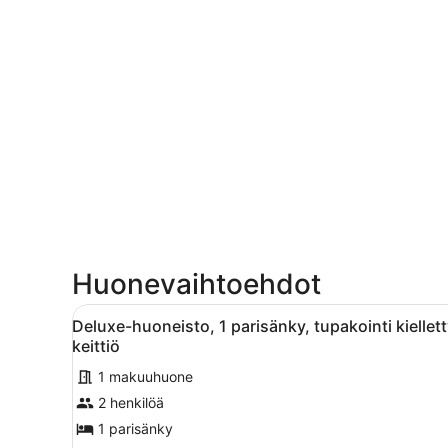
Huonevaihtoehdot
Avaa
Makuuhuone, jossa on sänky,
6
Deluxe-huoneisto, 1 parisänky, tupakointi kiellett
kaikki
keittiö
huonetyypin
1 makuuhuone
Deluxe-
2 henkilöä
huoneisto,
1
1 parisänky