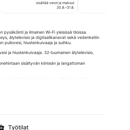
on
238
sisältää verot ja maksut
sisältää 
59 €
arvostelua
30.8.–31.8.
pysäköinti ja ilmainen Wi-Fi yleisissä tiloissa.
eys, älytelevisio ja digitaalikanavat sekä vedenkeitin
n pullovesi, hiustenkuivaaja ja suihku.
vesi ja hiustenkuivaaja. 32-tuumainen älytelevisio,
onehintaan sisältyvän kiinteän ja langattoman
ventry Building Society Arena. Majoituspaikka
ssä tiloissa ja ilmaisen omatoimisen pysäköinnin. Tässä
neistossa tarjoaa asiakkaiden käyttöön esimerkiksi
denkeittimen ja ilmaiset teepussit / ilmaisen
Työtilat