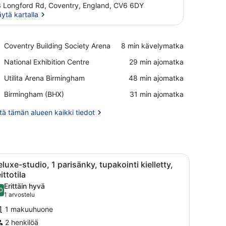
 Longford Rd, Coventry, England, CV6 6DY
ytä kartalla
Näytä kartalla
Place,
Coventry Building Society Arena
‪8 min kävelymatka‬
Coventry
Place,
National Exhibition Centre
‪29 min ajomatka‬
Building
National
Society
Place,
Utilita Arena Birmingham
‪48 min ajomatka‬
Exhibition
Arena
Utilita
Centre
Airport,
Birmingham (BHX)
‪31 min ajomatka‬
Arena
Birmingham
Birmingham
(BHX)
ä tämän alueen kaikki tiedot
yöpöytä, tuoli, seinälle asennettu televisio ja ikkuna, jossa on sälekai
vaa
Siististi pedattu sänky, jossa on vihreä pei
7
luxe-studio, 1 parisänky, tupakointi kielletty,
aikki
ittotila
uonetyypin
Erittäin hyvä
0
eluxe-
8,0 kautta 10
(1
1 arvostelu
tudio,
arvostelu)
1 makuuhuone
2 henkilöä