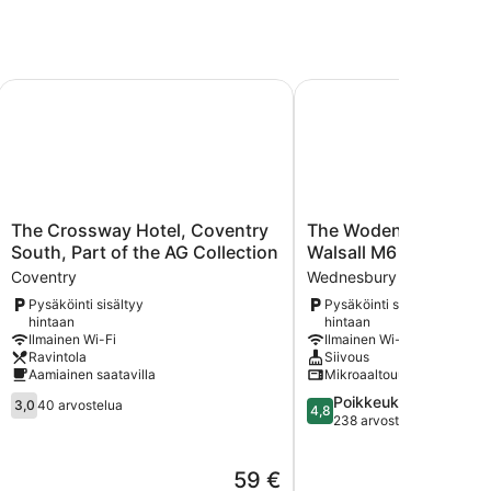
y Centre
The Crossway Hotel, Coventry South, Part of the AG Collec
The Woden Boutique Ho
The
The
The Crossway Hotel, Coventry
The Woden Boutique 
Crossway
Woden
South, Part of the AG Collection
Walsall M6 J9
Hotel,
Boutique
Coventry
Wednesbury
Coventry
Hotel
Pysäköinti sisältyy
Pysäköinti sisältyy
South,
Walsall
hintaan
hintaan
Part
M6
Ilmainen Wi-Fi
Ilmainen Wi-Fi
of
J9
Ravintola
Siivous
the
Wednesbury
Aamiainen saatavilla
Mikroaaltouuni
AG
3.0
4.8
Poikkeuksellisen hyv
Collection
3,0
40 arvostelua
4,8
kautta
kautta
238 arvostelua
Coventry
5,
5,
40
Poikkeuksellisen
Hinta
59 €
arvostelua
hyvä,