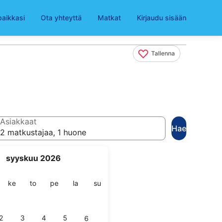
paikkasi
Ota yhteyttä
Matkat
Kirjaudu sisään
Tallenna
Asiakkaat
Hae
2 matkustajaa, 1 huone
syyskuu 2026
ai
stai
keskiviikko
torstai
perjantai
lauantai
sunnuntai
ke
to
pe
la
su
2
3
4
5
6