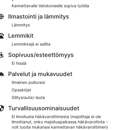
try Building Society Arena ja 4 minuutin ajomatkan
Kannettavalle tietokoneelle sopiva työtila
Ilmastointi ja lämmitys
inti on saatavilla.
Lämmitys
Lemmikit
Lemmikkejä ei sallita
Sopivuus/esteettömyys
Ei hissiä
Palvelut ja mukavuudet
Ilmainen pullovesi
Opaskirjat
Silitysrauta/-lauta
Turvallisuusominaisuudet
Ei ilmoitusta häkävaroittimesta (majoittaja ei ole
ilmoittanut, onko majoituspaikassa häkävaroitinta –
voit tuoda mukanasi kannettavan häkävaroittimen)