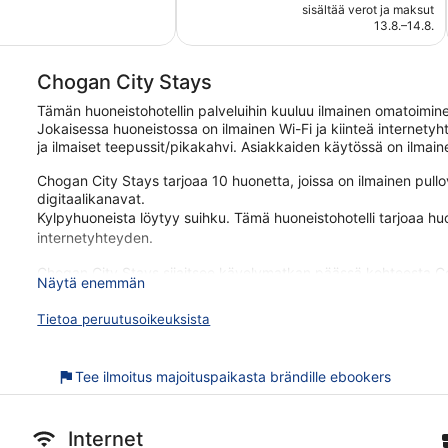
on
sisältää verot ja maksut
44 €
13.8.–14.8.
Chogan City Stays
Tämän huoneistohotellin palveluihin kuuluu ilmainen omatoiminen 
Jokaisessa huoneistossa on ilmainen Wi-Fi ja kiinteä internetyht
ja ilmaiset teepussit/pikakahvi. Asiakkaiden käytössä on ilmaine
Chogan City Stays tarjoaa 10 huonetta, joissa on ilmainen pullo
digitaalikanavat.
Kylpyhuoneista löytyy suihku. Tämä huoneistohotelli tarjoaa hu
internetyhteyden.
Chogan City Stays sijaitsee kävelymatkan päässä kohteesta Co
Näytä enemmän
tarjoaa asiakkailleen esimerkiksi ilmaisen Wi-Fi-yhteyden yleisi
2 tähden huoneistohotellissa on 10 huoneistoa. Jokaisessa huo
Tietoa peruutusoikeuksista
ilmaisen Wi-Fi-yhteyden ja älytelevision.
Jokaisessa huoneistossa tarjoaa asiakkaille älytelevision, ve
Tee ilmoitus majoituspaikasta brändille ebookers
pikakahvin
Ilmainen Wi-Fi
Ilmainen omatoiminen pysäköinti
Internet