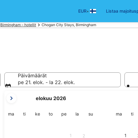
•
EUR
Listaa majoitus
Birmingham – hotellit
Chogan City Stays, Birmingham
Päivämäärät
pe 21. elok. - la 22. elok.
tämänhetkiset
elokuu 2026
kuukautesi
ovat
August
maanantai
tiistai
keskiviikko
torstai
perjantai
lauantai
sunnuntai
maanant
tii
ma
ti
ke
to
pe
la
su
ma
ti
2026
ja
September
1
1
2
2026.