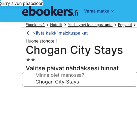
Siirry sivun pääosioon
Varaa matka
Ebookers.fi
Hotellit
Yhdistynyt kuningaskunta
Englanti
Näytä kaikki majoituspaikat
Huoneistohotelli
Chogan City Stays
2.0
tähden
Valitse päivät nähdäksesi hinnat
majoituspaikka
Minne olet menossa?
Majoituspaikan
Chogan
City
Stays
valokuvagalleria