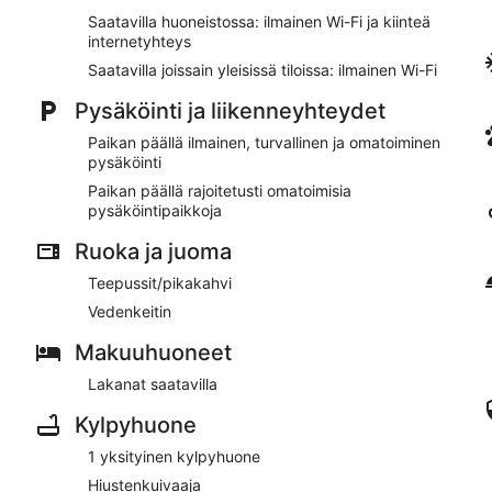
Sijaitsee 13 minuutin kävelymatkan päässä kohteesta Coven
Saatavilla huoneistossa: ilmainen Wi-Fi ja kiinteä
päässä kohteesta Wheatsheaf Players
internetyhteys
Yleisissä tiloissa on ilmainen Wi-Fi. Ilmainen omatoiminen pysäkö
Saatavilla joissain yleisissä tiloissa: ilmainen Wi-Fi
Pysäköinti ja liikenneyhteydet
Paikan päällä ilmainen, turvallinen ja omatoiminen
pysäköinti
Paikan päällä rajoitetusti omatoimisia
pysäköintipaikkoja
Ruoka ja juoma
Teepussit/pikakahvi
Vedenkeitin
Makuuhuoneet
Lakanat saatavilla
Kylpyhuone
1 yksityinen kylpyhuone
Hiustenkuivaaja