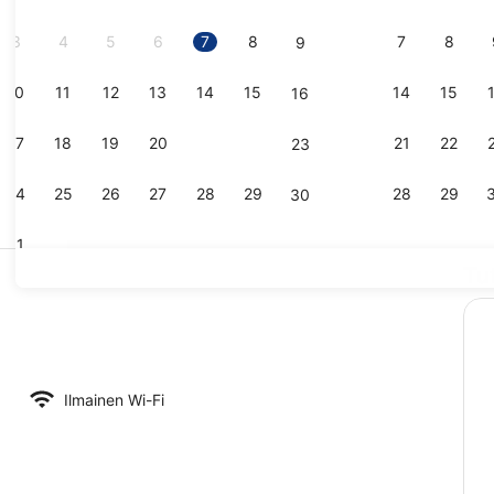
3
4
5
6
7
8
7
8
9
10
11
12
13
14
15
14
15
16
Deluxe-studi
17
18
19
20
21
22
21
22
23
24
25
26
27
28
29
28
29
30
31
Tu
Yhden henge
isto, 1 parisänky, tupakointi kielletty, keittiö | Työpöytä, kannettavalle
Ilmainen Wi-Fi