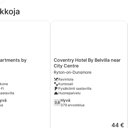
kkoja
artments by Covstays
Coventry Hotel By Belvilla near Cit
Coventry
partments by
Coventry Hotel By Belvilla near
Hotel
City Centre
By
Ryton-on-Dunsmore
Belvilla
Ravintola
near
ukone
Kuntosali
City
-Fi
Pysäköinti saatavilla
Centre
saatavilla
Huonepalvelu
Ryton-
3.8
hyvä
Hyvä
on-
3,8
kautta
ua
379 arvostelua
Dunsmore
5,
Hyvä,
379
Hinta
44 €
arvostelua