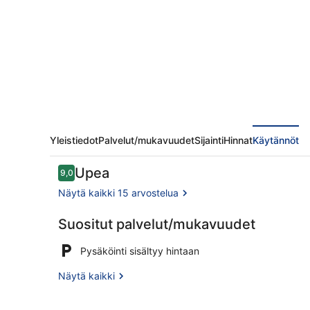
Yleistiedot
Palvelut/mukavuudet
Sijainti
Hinnat
Käytännöt
Arvostelut
Upea
9,0
9,0 kautta 10.
Näytä kaikki 15 arvostelua
Suositut palvelut/mukavuudet
Deluxe-huone
Pysäköinti sisältyy hintaan
Näytä kaikki