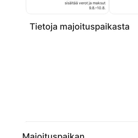
on
arvostelua
sisältää verot ja maksut
69 €
9.8.–10.8.
Tietoja majoituspaikasta
Majoituspaikan