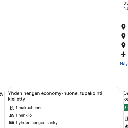
33
Nä
Näyt
 vaatekaappi, yöpöytä ja taulu seinällä.
Avaa
Pieni makuuhuone, jossa on sänky, t
A
3
y,
Yhden hengen economy-huone, tupakointi
De
kaikki
k
kielletty
ke
huonetyypin
h
1 makuuhuone
8,
Yhden
D
1 henkilö
hengen
s
economy-
1
1 yhden hengen sänky