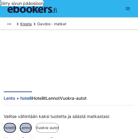
Siirry sivun pääosioon
Kreeta
Gavdos - matkat
Gavdos matkat
Lento + hotelli
Hotellit
Lennot
Vuokra-autot
Valitse vähintään kaksi tuotetta ja säästä matkastasi:
Hotellit
Lennot
Vuokra-autot