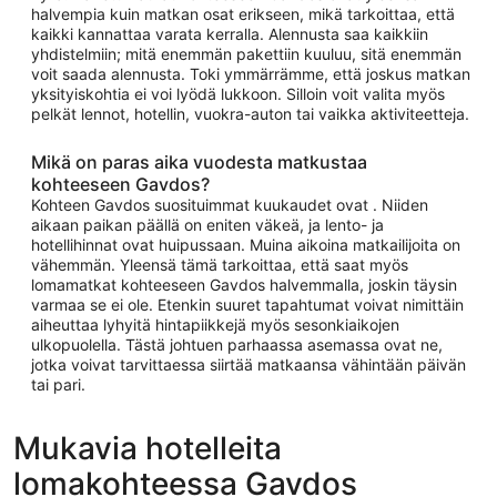
halvempia kuin matkan osat erikseen, mikä tarkoittaa, että
kaikki kannattaa varata kerralla. Alennusta saa kaikkiin
yhdistelmiin; mitä enemmän pakettiin kuuluu, sitä enemmän
voit saada alennusta. Toki ymmärrämme, että joskus matkan
yksityiskohtia ei voi lyödä lukkoon. Silloin voit valita myös
pelkät lennot, hotellin, vuokra-auton tai vaikka aktiviteetteja.
Mikä on paras aika vuodesta matkustaa
kohteeseen Gavdos?
Kohteen Gavdos suosituimmat kuukaudet ovat . Niiden
aikaan paikan päällä on eniten väkeä, ja lento- ja
hotellihinnat ovat huipussaan. Muina aikoina matkailijoita on
vähemmän. Yleensä tämä tarkoittaa, että saat myös
lomamatkat kohteeseen Gavdos halvemmalla, joskin täysin
varmaa se ei ole. Etenkin suuret tapahtumat voivat nimittäin
aiheuttaa lyhyitä hintapiikkejä myös sesonkiaikojen
ulkopuolella. Tästä johtuen parhaassa asemassa ovat ne,
jotka voivat tarvittaessa siirtää matkaansa vähintään päivän
tai pari.
Mukavia hotelleita
lomakohteessa Gavdos