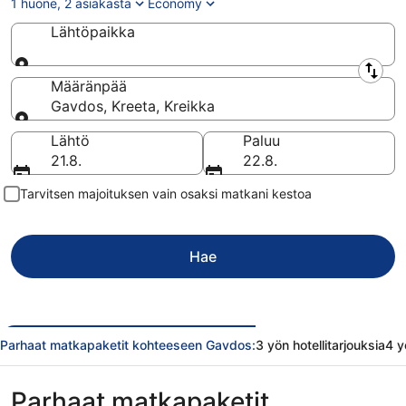
1 huone, 2 asiakasta
Economy
Lähtöpaikka
Lähtöpaikka
Määränpää
Gavdos, Kreeta, Kreikka
Määränpää
Lähtö
Paluu
21.8.
22.8.
Tarvitsen majoituksen vain osaksi matkani kestoa
Hae
Parhaat matkapaketit kohteeseen Gavdos:
3 yön hotellitarjouksia
4 y
Parhaat matkapaketit