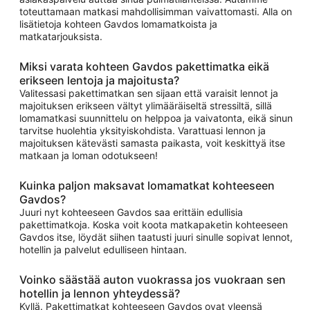
toteuttamaan matkasi mahdollisimman vaivattomasti. Alla on
lisätietoja kohteen Gavdos lomamatkoista ja
matkatarjouksista.
Miksi varata kohteen Gavdos pakettimatka eikä
erikseen lentoja ja majoitusta?
Valitessasi pakettimatkan sen sijaan että varaisit lennot ja
majoituksen erikseen vältyt ylimääräiseltä stressiltä, sillä
lomamatkasi suunnittelu on helppoa ja vaivatonta, eikä sinun
tarvitse huolehtia yksityiskohdista. Varattuasi lennon ja
majoituksen kätevästi samasta paikasta, voit keskittyä itse
matkaan ja loman odotukseen!
Kuinka paljon maksavat lomamatkat kohteeseen
Gavdos?
Juuri nyt kohteeseen Gavdos saa erittäin edullisia
pakettimatkoja. Koska voit koota matkapaketin kohteeseen
Gavdos itse, löydät siihen taatusti juuri sinulle sopivat lennot,
hotellin ja palvelut edulliseen hintaan.
Voinko säästää auton vuokrassa jos vuokraan sen
hotellin ja lennon yhteydessä?
Kyllä. Pakettimatkat kohteeseen Gavdos ovat yleensä