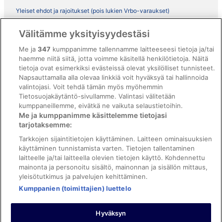
Yleiset ehdot ja rajoitukset (pois lukien Vrbo-varaukset)
Vrbon sopimusehdot
Välitämme yksityisyydestäsi
Saavutettavuus
Me ja
347
kumppanimme tallennamme laitteeseesi tietoja ja/tai
haemme niitä siitä, jotta voimme käsitellä henkilötietoja. Näitä
ebookers BONUS+ -ohjelman ehdot
tietoja ovat esimerkiksi evästeissä olevat yksilölliset tunnisteet.
Oikeudelliset tiedot / ota meihin yhteyttä
Napsauttamalla alla olevaa linkkiä voit hyväksyä tai hallinnoida
valintojasi. Voit tehdä tämän myös myöhemmin
Sisältövaatimukset ja ilmoituksen tekeminen sisällöstä
Tietosuojakäytäntö-sivullamme. Valintasi välitetään
kumppaneillemme, eivätkä ne vaikuta selaustietoihin.
Tuki
Me ja kumppanimme käsittelemme tietojasi
tarjotaksemme:
Ota yhteyttä
Tarkkojen sijaintitietojen käyttäminen. Laitteen ominaisuuksien
Varauksen muuttaminen tai peruuttaminen
käyttäminen tunnistamista varten. Tietojen tallentaminen
laitteelle ja/tai laitteella olevien tietojen käyttö. Kohdennettu
Varaa lento lentoyhtiön hyvityskupongeilla
mainonta ja personoitu sisältö, mainonnan ja sisällön mittaus,
yleisötutkimus ja palvelujen kehittäminen.
Hyvityksen hakeminen ja aikarajat
Kumppanien (toimittajien) luettelo
Hyväksyn