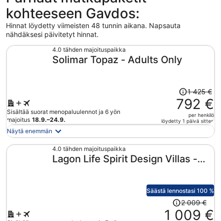
kohteeseen Gavdos:
Hinnat löydetty viimeisten 48 tunnin aikana. Napsauta
nähdäksesi päivitetyt hinnat.
4.0 tähden majoituspaikka
Solimar Topaz - Adults Only
Hinta
1 425 €
oli
792 €
1 425 €,
Sisältää suorat menopaluulennot ja 6 yön
per henkilö
hinta
majoitus
18.9.–24.9.
löydetty 1 päivä sitten
on
Näytä enemmän
nyt
792 €
4.0 tähden majoituspaikka
Lagon Life Spirit Design Villas -
per
henkilö
Adults Only
Säästä lennostasi 100 %
Hinta
2 009 €
oli
1 009 €
2 009 €,