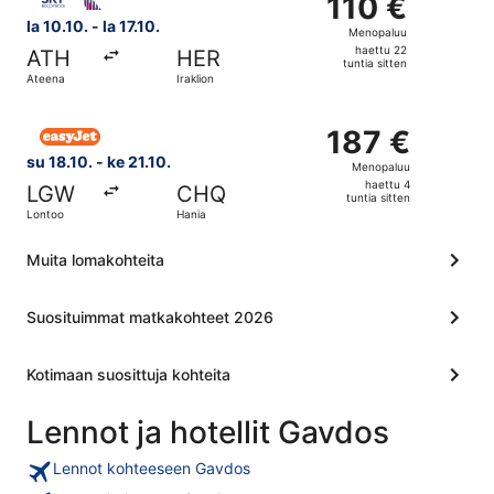
110 €
110 €
Menopaluu,
la 10.10. - la 17.10.
Menopaluu
haettu
haettu 22
ATH
HER
22
tuntia sitten
Ateena
Iraklion
tuntia
sitten
Valitse lentoyhtiön easyJet lento, lähtö su 18.10. kohteest
187 €
187 €
Menopaluu,
su 18.10. - ke 21.10.
Menopaluu
haettu
haettu 4
LGW
CHQ
4
tuntia sitten
Lontoo
Hania
tuntia
sitten
Muita lomakohteita
Suosituimmat matkakohteet 2026
Kotimaan suosittuja kohteita
Lennot ja hotellit Gavdos
Lennot kohteeseen Gavdos