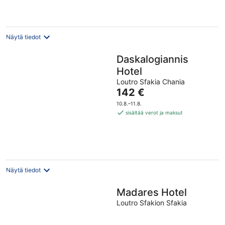
Näytä tiedot
Daskalogiannis
Hotel
Loutro Sfakia Chania
Hinta
142 €
on
10.8.–11.8.
142 €
sisältää verot ja maksut
per
yö
Näytä tiedot
Madares Hotel
Loutro Sfakion Sfakia