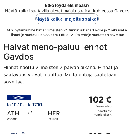
Etkö löydä etsimääsi?
Näytä kaikki saatavilla olevat majoituspaikat kohteessa Gavdos
Näytä kaikki majoituspaikat
Alin löytämämme hinta viimeisten 24 tunnin aikana 1 yölle ja 2 aikuiselle.
Hinnat ja saatavuus voivat muuttua. Muita ehtoja saatetaan soveltaa.
Halvat meno-paluu lennot
Gavdos
Hinnat haettu viimeisten 7 päivän aikana. Hinnat ja
saatavuus voivat muuttua. Muita ehtoja saatetaan
soveltaa.
Valitse lentoyhtiön Aegean lento, lähtö la 10.10. kohteesta
102 €
102 €
Menopaluu,
la 10.10. - la 17.10.
Menopaluu
haettu
haettu 22
ATH
HER
22
tuntia sitten
Ateena
Iraklion
tuntia
sitten
Valitse lentoyhtiön SKY express lento, lähtö la 10.10. koht