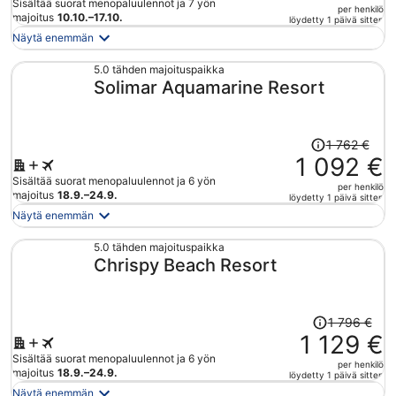
Sisältää suorat menopaluulennot ja 7 yön
per henkilö
hinta
majoitus
10.10.–17.10.
löydetty 1 päivä sitten
on
Näytä enemmän
nyt
1 009 €
5.0 tähden majoituspaikka
Solimar Aquamarine Resort
per
henkilö
Hinta
1 762 €
oli
1 092 €
1 762 €,
Sisältää suorat menopaluulennot ja 6 yön
per henkilö
hinta
majoitus
18.9.–24.9.
löydetty 1 päivä sitten
on
Näytä enemmän
nyt
1 092 €
5.0 tähden majoituspaikka
Chrispy Beach Resort
per
henkilö
Hinta
1 796 €
oli
1 129 €
1 796 €,
Sisältää suorat menopaluulennot ja 6 yön
per henkilö
hinta
majoitus
18.9.–24.9.
löydetty 1 päivä sitten
on
Näytä enemmän