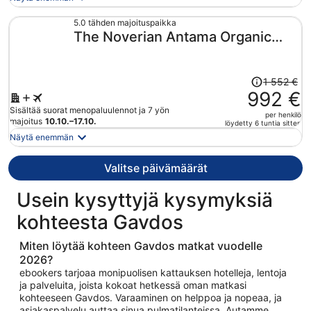
nyt
1 129 €
5.0 tähden majoituspaikka
The Noverian Antama Organic
per
henkilö
Beach Resort Chania with
Outdoor Heated Pool
Hinta
1 552 €
oli
992 €
1 552 €,
Sisältää suorat menopaluulennot ja 7 yön
per henkilö
hinta
majoitus
10.10.–17.10.
löydetty 6 tuntia sitten
on
Näytä enemmän
nyt
992 €
Valitse päivämäärät
per
henkilö
Usein kysyttyjä kysymyksiä
kohteesta Gavdos
Miten löytää kohteen Gavdos matkat vuodelle
2026?
ebookers tarjoaa monipuolisen kattauksen hotelleja, lentoja
ja palveluita, joista kokoat hetkessä oman matkasi
kohteeseen Gavdos. Varaaminen on helppoa ja nopeaa, ja
asiakaspalvelu auttaa sinua pulmatilanteissa. Autamme