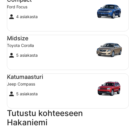
Ford Focus
4 asiakasta
Midsize Toyota Corolla
Midsize
Toyota Corolla
5 asiakasta
Katumaasturi Jeep Compass
Katumaasturi
Jeep Compass
5 asiakasta
Tutustu kohteeseen
Hakaniemi