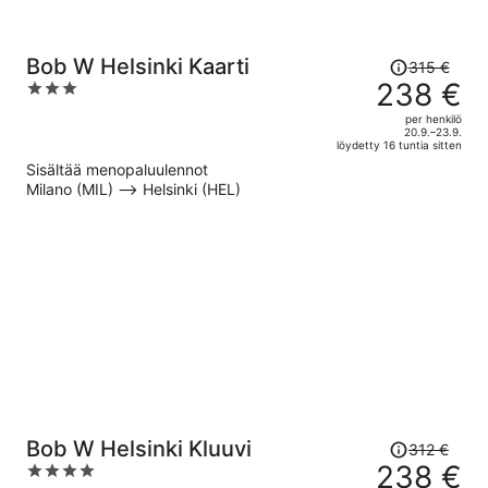
Hinta
Bob W Helsinki Kaarti
315 €
oli
238 €
3
315 €,
out
per henkilö
hinta
of
20.9.–23.9.
löydetty 16 tuntia sitten
on
5
Sisältää menopaluulennot
nyt
Milano (MIL) –> Helsinki (HEL)
238 €
per
henkilö
Hinta
Bob W Helsinki Kluuvi
312 €
oli
238 €
4