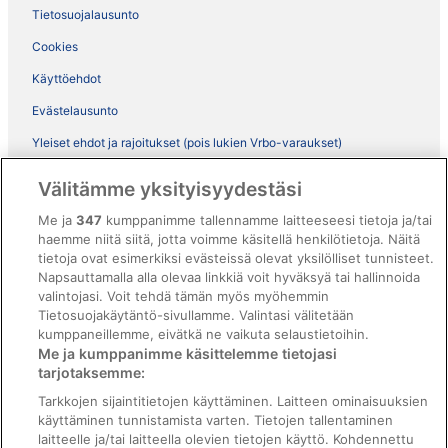
Tietosuojalausunto
Cookies
Käyttöehdot
Evästelausunto
Yleiset ehdot ja rajoitukset (pois lukien Vrbo-varaukset)
Vrbon sopimusehdot
Välitämme yksityisyydestäsi
Saavutettavuus
Me ja
347
kumppanimme tallennamme laitteeseesi tietoja ja/tai
haemme niitä siitä, jotta voimme käsitellä henkilötietoja. Näitä
ebookers BONUS+ -ohjelman ehdot
tietoja ovat esimerkiksi evästeissä olevat yksilölliset tunnisteet.
Oikeudelliset tiedot / ota meihin yhteyttä
Napsauttamalla alla olevaa linkkiä voit hyväksyä tai hallinnoida
valintojasi. Voit tehdä tämän myös myöhemmin
Sisältövaatimukset ja ilmoituksen tekeminen sisällöstä
Tietosuojakäytäntö-sivullamme. Valintasi välitetään
kumppaneillemme, eivätkä ne vaikuta selaustietoihin.
Tuki
Me ja kumppanimme käsittelemme tietojasi
tarjotaksemme:
Ota yhteyttä
Tarkkojen sijaintitietojen käyttäminen. Laitteen ominaisuuksien
Varauksen muuttaminen tai peruuttaminen
käyttäminen tunnistamista varten. Tietojen tallentaminen
laitteelle ja/tai laitteella olevien tietojen käyttö. Kohdennettu