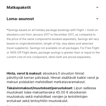
Matkapaketit
Loma-asunnot
*
Savings based on all holiday package bookings with Flight + Hotel on
ebookers.com from January 2017 to December 2017, as compared to
the price of the same components booked separately. Savings will vary
based on origin/destination, length of trip, stay dates and selected
travel supplier(s). Savings not available on all packages. For Free Flight
or 100% Off Flight deals, package savings is greater than or equal to the
current cost of one component, when both are priced separately.
Hinta, verot & maksut:
ebookers.fi sivuston hinnat
päivittyvät kerran päivässä. Hinnat sisältävät kaikki verot ja
maksut poislukien mahdolliset matkatavaramaksut.
Takaisinmaksut/muutokset/peruutukset:
Lipun salliessa
muutokset tulee maksettavaksi 45.00 € ebookersin
muutoskulu sekä mahdolliset verojen ja lentohintojen
erotukset sekä lentoyhtiön muutoskulut.