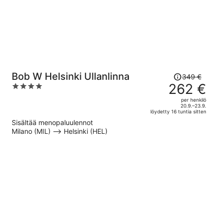
Hinta
Bob W Helsinki Ullanlinna
349 €
oli
262 €
4
349 €,
out
per henkilö
hinta
of
20.9.–23.9.
löydetty 16 tuntia sitten
on
5
Sisältää menopaluulennot
nyt
Milano (MIL) –> Helsinki (HEL)
262 €
per
henkilö