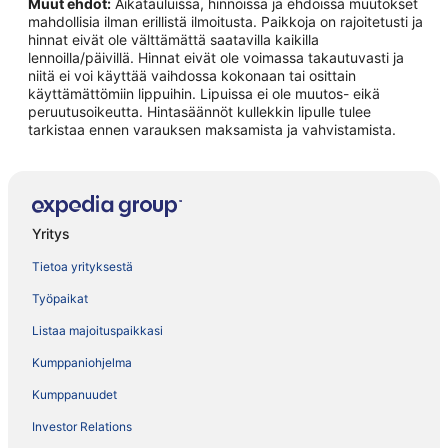
Muut ehdot:
Aikatauluissa, hinnoissa ja ehdoissa muutokset
mahdollisia ilman erillistä ilmoitusta. Paikkoja on rajoitetusti ja
hinnat eivät ole välttämättä saatavilla kaikilla
lennoilla/päivillä. Hinnat eivät ole voimassa takautuvasti ja
niitä ei voi käyttää vaihdossa kokonaan tai osittain
käyttämättömiin lippuihin. Lipuissa ei ole muutos- eikä
peruutusoikeutta. Hintasäännöt kullekkin lipulle tulee
tarkistaa ennen varauksen maksamista ja vahvistamista.
Yritys
Tietoa yrityksestä
Työpaikat
Listaa majoituspaikkasi
Kumppaniohjelma
Kumppanuudet
Investor Relations