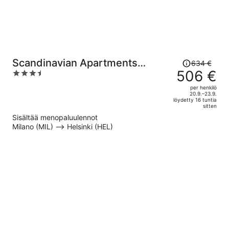
Hinta
Scandinavian Apartments
634 €
oli
506 €
3.5
Fredrikinkatu
634 €,
out
per henkilö
hinta
of
20.9.–23.9.
löydetty 16 tuntia
on
5
sitten
nyt
Sisältää menopaluulennot
506 €
Milano (MIL) –> Helsinki (HEL)
per
henkilö