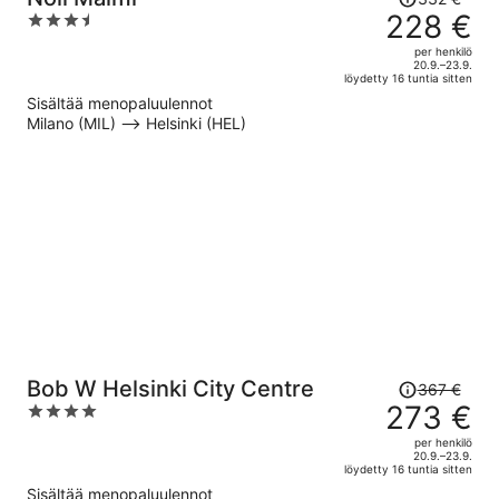
oli
228 €
3.5
332 €,
out
per henkilö
hinta
of
20.9.–23.9.
löydetty 16 tuntia sitten
on
5
Sisältää menopaluulennot
nyt
Milano (MIL) –> Helsinki (HEL)
228 €
per
henkilö
Hinta
Bob W Helsinki City Centre
367 €
oli
273 €
4
367 €,
out
per henkilö
hinta
of
20.9.–23.9.
löydetty 16 tuntia sitten
on
5
Sisältää menopaluulennot
nyt