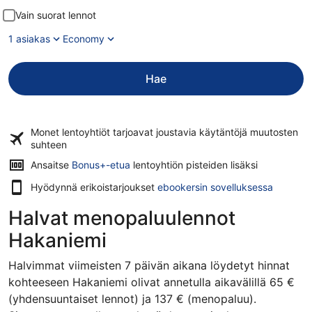
Vain suorat lennot
1 asiakas
Economy
Hae
Monet lentoyhtiöt tarjoavat
joustavia käytäntöjä
muutosten
suhteen
Ansaitse
Bonus+-etua
lentoyhtiön pisteiden lisäksi
Hyödynnä erikoistarjoukset
ebookersin sovelluksessa
Halvat menopaluulennot
Hakaniemi
Halvimmat viimeisten 7 päivän aikana löydetyt hinnat
kohteeseen Hakaniemi olivat annetulla aikavälillä 65 €
(yhdensuuntaiset lennot) ja 137 € (menopaluu).