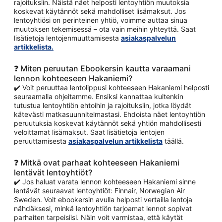
rajoituksiin. Näistä näet helposti lentoyhtiön muutoksia
koskevat käytännöt sekä mahdolliset lisämaksut. Jos
lentoyhtiösi on perinteinen yhtiö, voimme auttaa sinua
muutoksen tekemisessä – ota vain meihin yhteyttä. Saat
lisätietoja lentojenmuuttamisesta
asiakaspalvelun
artikkelista.
❓ Miten peruutan Ebookersin kautta varaamani
lennon kohteeseen Hakaniemi?
✔️ Voit peruuttaa lentolippusi kohteeseen Hakaniemi helposti
seuraamalla ohjeitamme. Ensiksi kannattaa kuitenkin
tutustua lentoyhtiön ehtoihin ja rajoituksiin, jotka löydät
kätevästi matkasuunnitelmastasi. Ehdoista näet lentoyhtiön
peruutuksia koskevat käytännöt sekä yhtiön mahdollisesti
veloittamat lisämaksut. Saat lisätietoja lentojen
peruuttamisesta
asiakaspalvelun artikkelista
täällä.
❓ Mitkä ovat parhaat kohteeseen Hakaniemi
lentävät lentoyhtiöt?
✔️ Jos haluat varata lennon kohteeseen Hakaniemi sinne
lentävät seuraavat lentoyhtiöt: Finnair, Norwegian Air
Sweden. Voit ebookersin avulla helposti vertailla lentoja
nähdäksesi, minkä lentoyhtiön tarjoamat lennot sopivat
parhaiten tarpeisiisi. Näin voit varmistaa, että käytät