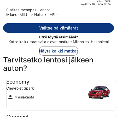
of
20.9.–23.9.
löydetty 16 tuntia sitten
on
5
Sisältää menopaluulennot
nyt
Milano (MIL) –> Helsinki (HEL)
274 €
per
henkilö
Valitse päivämäärät
Etkö löydä etsimääsi?
Katso kaikki saatavilla olevat matkat: Milano –> Hakaniemi
Näytä kaikki matkat
Tarvitsetko lentosi jälkeen
auton?
Economy Chevrolet Spark
Economy
Chevrolet Spark
4 asiakasta
Compact Ford Focus
Compact