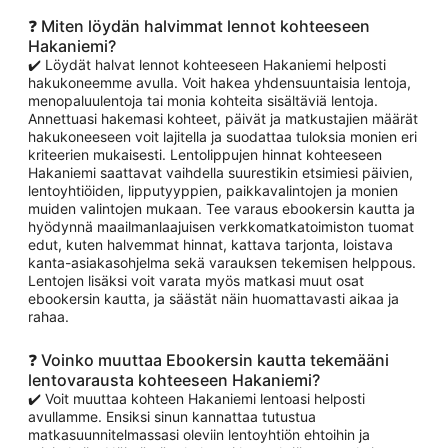
❓ Miten löydän halvimmat lennot kohteeseen
Hakaniemi?
✔️ Löydät halvat lennot kohteeseen Hakaniemi helposti
hakukoneemme avulla. Voit hakea yhdensuuntaisia lentoja,
menopaluulentoja tai monia kohteita sisältäviä lentoja.
Annettuasi hakemasi kohteet, päivät ja matkustajien määrät
hakukoneeseen voit lajitella ja suodattaa tuloksia monien eri
kriteerien mukaisesti. Lentolippujen hinnat kohteeseen
Hakaniemi saattavat vaihdella suurestikin etsimiesi päivien,
lentoyhtiöiden, lipputyyppien, paikkavalintojen ja monien
muiden valintojen mukaan. Tee varaus ebookersin kautta ja
hyödynnä maailmanlaajuisen verkkomatkatoimiston tuomat
edut, kuten halvemmat hinnat, kattava tarjonta, loistava
kanta-asiakasohjelma sekä varauksen tekemisen helppous.
Lentojen lisäksi voit varata myös matkasi muut osat
ebookersin kautta, ja säästät näin huomattavasti aikaa ja
rahaa.
❓ Voinko muuttaa Ebookersin kautta tekemääni
lentovarausta kohteeseen Hakaniemi?
✔️ Voit muuttaa kohteen Hakaniemi lentoasi helposti
avullamme. Ensiksi sinun kannattaa tutustua
matkasuunnitelmassasi oleviin lentoyhtiön ehtoihin ja