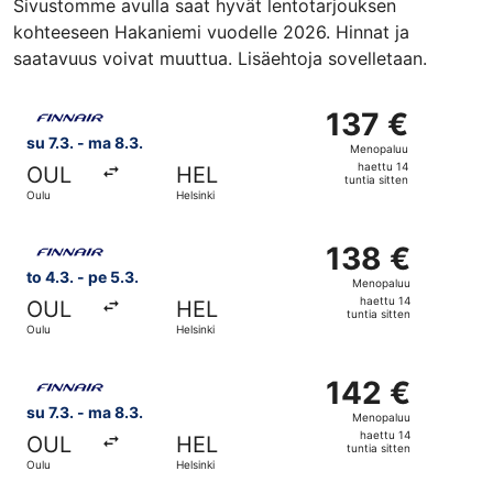
Sivustomme avulla saat hyvät lentotarjouksen
kohteeseen Hakaniemi vuodelle 2026. Hinnat ja
saatavuus voivat muuttua. Lisäehtoja sovelletaan.
Valitse lentoyhtiön Finnair lento, lähtö su 7.3. kohteesta 
137 €
137 €
Menopaluu,
su 7.3. - ma 8.3.
Menopaluu
haettu
haettu 14
OUL
HEL
14
tuntia sitten
Oulu
Helsinki
tuntia
sitten
Valitse lentoyhtiön Finnair lento, lähtö to 4.3. kohteesta 
138 €
138 €
Menopaluu,
to 4.3. - pe 5.3.
Menopaluu
haettu
haettu 14
OUL
HEL
14
tuntia sitten
Oulu
Helsinki
tuntia
sitten
Valitse lentoyhtiön Finnair lento, lähtö su 7.3. kohteesta 
142 €
142 €
Menopaluu,
su 7.3. - ma 8.3.
Menopaluu
haettu
haettu 14
OUL
HEL
14
tuntia sitten
Oulu
Helsinki
tuntia