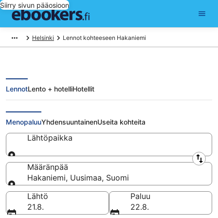
Siirry sivun pääosioon
Helsinki
Lennot kohteeseen Hakaniemi
Lennot
Lento + hotelli
Hotellit
Halvat lennot Hakaniemi
Menopaluu
Yhdensuuntainen
Useita kohteita
Lähtöpaikka
Lähtöpaikka
Määränpää
Hakaniemi, Uusimaa, Suomi
Määränpää
Lähtö
Paluu
21.8.
22.8.