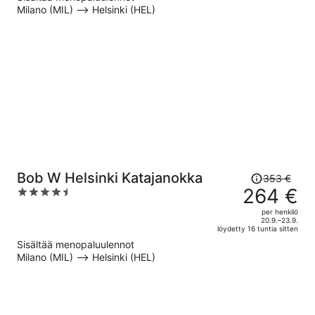
Milano (MIL) –> Helsinki (HEL)
273 €
per
henkilö
Hinta
Bob W Helsinki Katajanokka
353 €
oli
264 €
4.5
353 €,
out
per henkilö
hinta
of
20.9.–23.9.
löydetty 16 tuntia sitten
on
5
Sisältää menopaluulennot
nyt
Milano (MIL) –> Helsinki (HEL)
264 €
per
henkilö