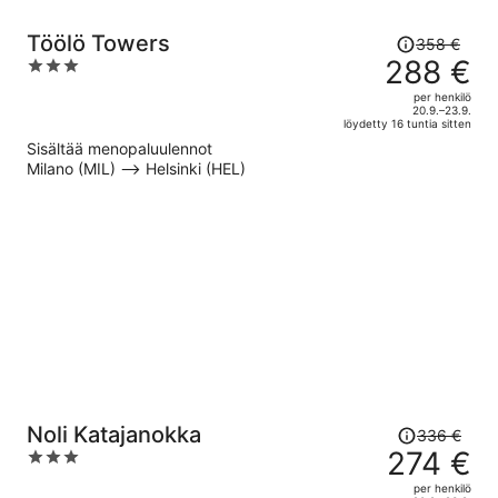
Hinta
Töölö Towers
358 €
oli
288 €
3
358 €,
out
per henkilö
hinta
of
20.9.–23.9.
löydetty 16 tuntia sitten
on
5
Sisältää menopaluulennot
nyt
Milano (MIL) –> Helsinki (HEL)
288 €
per
henkilö
Hinta
Noli Katajanokka
336 €
oli
274 €
3
336 €,
out
per henkilö
hinta