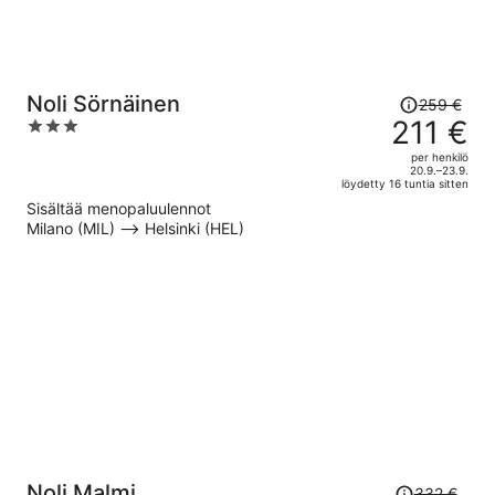
Hinta
Noli Sörnäinen
259 €
oli
211 €
3
259 €,
out
per henkilö
hinta
of
20.9.–23.9.
löydetty 16 tuntia sitten
on
5
Sisältää menopaluulennot
nyt
Milano (MIL) –> Helsinki (HEL)
211 €
per
henkilö
Hinta
Noli Malmi
332 €