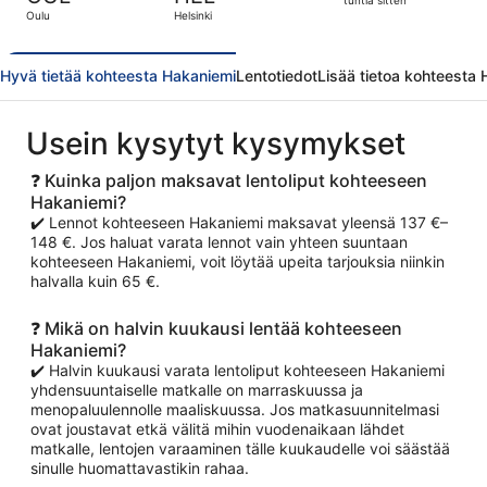
14
tuntia sitten
Oulu
Helsinki
tuntia
sitten
Hyvä tietää kohteesta Hakaniemi
Lentotiedot
Lisää tietoa kohteesta
Usein kysytyt kysymykset
❓ Kuinka paljon maksavat lentoliput kohteeseen
Hakaniemi?
✔️ Lennot kohteeseen Hakaniemi maksavat yleensä 137 €–
148 €. Jos haluat varata lennot vain yhteen suuntaan
kohteeseen Hakaniemi, voit löytää upeita tarjouksia niinkin
halvalla kuin 65 €.
❓ Mikä on halvin kuukausi lentää kohteeseen
Hakaniemi?
✔️ Halvin kuukausi varata lentoliput kohteeseen Hakaniemi
yhdensuuntaiselle matkalle on marraskuussa ja
menopaluulennolle maaliskuussa. Jos matkasuunnitelmasi
ovat joustavat etkä välitä mihin vuodenaikaan lähdet
matkalle, lentojen varaaminen tälle kuukaudelle voi säästää
sinulle huomattavastikin rahaa.