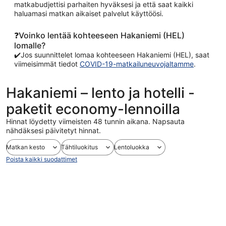
matkabudjettisi parhaiten hyväksesi ja että saat kaikki
haluamasi matkan aikaiset palvelut käyttöösi.
❓Voinko lentää kohteeseen Hakaniemi (HEL)
lomalle?
✔️Jos suunnittelet lomaa kohteeseen Hakaniemi (HEL), saat
viimeisimmät tiedot
COVID-19-matkailuneuvojaltamme
.
Hakaniemi – lento ja hotelli -
paketit economy-lennoilla
Hinnat löydetty viimeisten 48 tunnin aikana. Napsauta
nähdäksesi päivitetyt hinnat.
Matkan kesto
Tähtiluokitus
Lentoluokka
Poista kaikki suodattimet