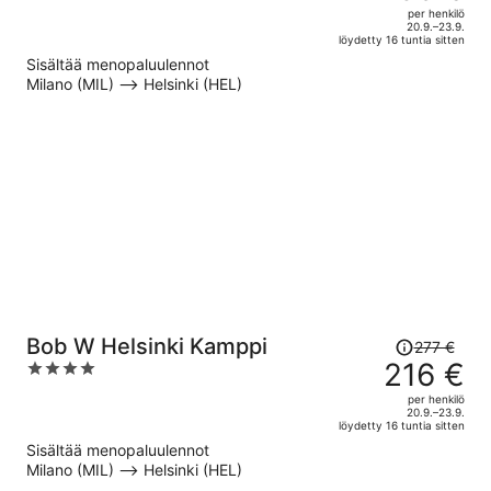
312 €,
out
per henkilö
hinta
of
20.9.–23.9.
löydetty 16 tuntia sitten
on
5
Sisältää menopaluulennot
nyt
Milano (MIL) –> Helsinki (HEL)
238 €
per
henkilö
Hinta
Bob W Helsinki Kamppi
277 €
oli
216 €
4
277 €,
out
per henkilö
hinta
of
20.9.–23.9.
löydetty 16 tuntia sitten
on
5
Sisältää menopaluulennot
nyt
Milano (MIL) –> Helsinki (HEL)
216 €