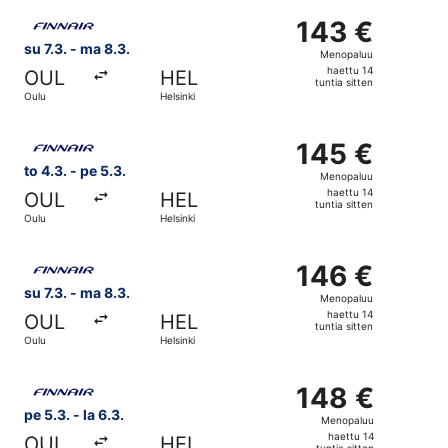
sitten
Valitse lentoyhtiön Finnair lento, lähtö su 7.3. kohteesta 
143 €
143 €
Menopaluu,
su 7.3. - ma 8.3.
Menopaluu
haettu
haettu 14
OUL
HEL
14
tuntia sitten
Oulu
Helsinki
tuntia
sitten
Valitse lentoyhtiön Finnair lento, lähtö to 4.3. kohteesta 
145 €
145 €
Menopaluu,
to 4.3. - pe 5.3.
Menopaluu
haettu
haettu 14
OUL
HEL
14
tuntia sitten
Oulu
Helsinki
tuntia
sitten
Valitse lentoyhtiön Finnair lento, lähtö su 7.3. kohteesta 
146 €
146 €
Menopaluu,
su 7.3. - ma 8.3.
Menopaluu
haettu
haettu 14
OUL
HEL
14
tuntia sitten
Oulu
Helsinki
tuntia
sitten
Valitse lentoyhtiön Finnair lento, lähtö pe 5.3. kohteesta O
148 €
148 €
Menopaluu,
pe 5.3. - la 6.3.
Menopaluu
haettu
haettu 14
OUL
HEL