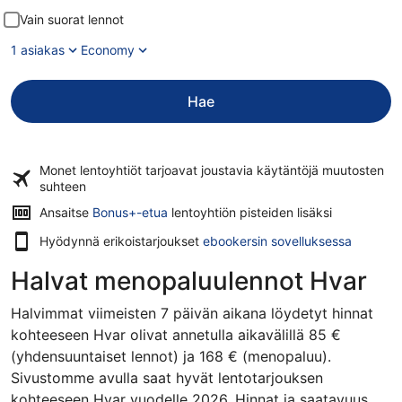
Vain suorat lennot
1 asiakas
Economy
Hae
Monet lentoyhtiöt tarjoavat
joustavia käytäntöjä
muutosten
suhteen
Ansaitse
Bonus+-etua
lentoyhtiön pisteiden lisäksi
Hyödynnä erikoistarjoukset
ebookersin sovelluksessa
Halvat menopaluulennot Hvar
Halvimmat viimeisten 7 päivän aikana löydetyt hinnat
kohteeseen Hvar olivat annetulla aikavälillä 85 €
(yhdensuuntaiset lennot) ja 168 € (menopaluu).
Sivustomme avulla saat hyvät lentotarjouksen
kohteeseen Hvar vuodelle 2026. Hinnat ja saatavuus