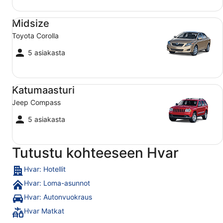
Midsize Toyota Corolla
Midsize
Toyota Corolla
5 asiakasta
Katumaasturi Jeep Compass
Katumaasturi
Jeep Compass
5 asiakasta
Tutustu kohteeseen Hvar
Hvar: Hotellit
Hvar: Loma-asunnot
Hvar: Autonvuokraus
Hvar Matkat