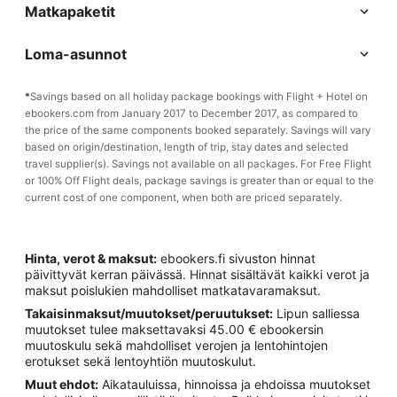
Matkapaketit
Loma-asunnot
*
Savings based on all holiday package bookings with Flight + Hotel on
ebookers.com from January 2017 to December 2017, as compared to
the price of the same components booked separately. Savings will vary
based on origin/destination, length of trip, stay dates and selected
travel supplier(s). Savings not available on all packages. For Free Flight
or 100% Off Flight deals, package savings is greater than or equal to the
current cost of one component, when both are priced separately.
Hinta, verot & maksut:
ebookers.fi sivuston hinnat
päivittyvät kerran päivässä. Hinnat sisältävät kaikki verot ja
maksut poislukien mahdolliset matkatavaramaksut.
Takaisinmaksut/muutokset/peruutukset:
Lipun salliessa
muutokset tulee maksettavaksi 45.00 € ebookersin
muutoskulu sekä mahdolliset verojen ja lentohintojen
erotukset sekä lentoyhtiön muutoskulut.
Muut ehdot:
Aikatauluissa, hinnoissa ja ehdoissa muutokset