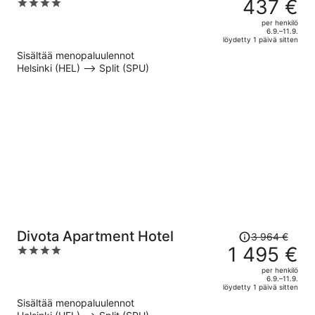
oli
437 €
4
627 €,
out
per henkilö
hinta
of
6.9.–11.9.
löydetty 1 päivä sitten
on
5
Sisältää menopaluulennot
nyt
Helsinki (HEL) –> Split (SPU)
437 €
per
henkilö
Hinta
Divota Apartment Hotel
3 964 €
oli
1 495 €
4
3 964 €,
out
per henkilö
hinta
of
6.9.–11.9.
löydetty 1 päivä sitten
on
5
Sisältää menopaluulennot
nyt