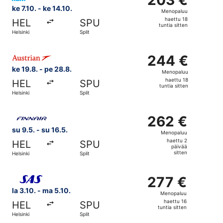
Menopaluu,
ke 7.10. - ke 14.10.
Menopaluu
haettu
haettu 18
HEL
SPU
18
tuntia sitten
Helsinki
Split
tuntia
sitten
Valitse lentoyhtiön Austrian Airlines lento, lähtö ke 19.8.
244 €
244 €
Menopaluu,
ke 19.8. - pe 28.8.
Menopaluu
haettu
haettu 18
HEL
SPU
18
tuntia sitten
Helsinki
Split
tuntia
sitten
Valitse lentoyhtiön Finnair lento, lähtö su 9.5. kohteesta 
262 €
262 €
Menopaluu,
su 9.5. - su 16.5.
Menopaluu
haettu
haettu 2
HEL
SPU
2
päivää
sitten
Helsinki
Split
päivää
sitten
Valitse lentoyhtiön Scandinavian Airlines lento, lähtö la 3
277 €
277 €
Menopaluu,
la 3.10. - ma 5.10.
Menopaluu
haettu
haettu 16
HEL
SPU
16
tuntia sitten
Helsinki
Split
tuntia