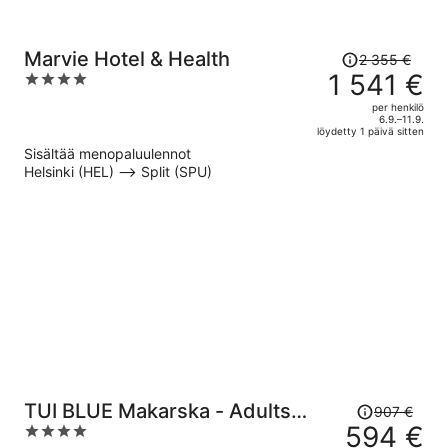
Hinta
Marvie Hotel & Health
2 355 €
oli
1 541 €
4
2 355 €,
out
per henkilö
hinta
of
6.9.–11.9.
löydetty 1 päivä sitten
on
5
Sisältää menopaluulennot
nyt
Helsinki (HEL) –> Split (SPU)
1 541 €
per
henkilö
Hinta
TUI BLUE Makarska - Adults
907 €
oli
594 €
4
Only
907 €,