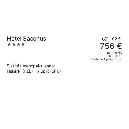
Hinta
Hotel Bacchus
1 102 €
oli
756 €
4
1 102 €,
out
per henkilö
hinta
of
6.9.–11.9.
löydetty 1 päivä sitten
on
5
Sisältää menopaluulennot
nyt
Helsinki (HEL) –> Split (SPU)
756 €
per
henkilö