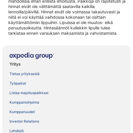
mahdollisia ilman erillistä ilmoitusta. Paikkoja on rajoitetusti ja
hinnat eivät ole välttämättä saatavilla kaikilla
lennoilla/päivillä. Hinnat eivät ole voimassa takautuvasti ja
niitä ei voi käyttää vaihdossa kokonaan tai osittain
käyttämättömiin lippuihin. Lipuissa ei ole muutos- eikä
peruutusoikeutta. Hintasäännöt kullekkin lipulle tulee
tarkistaa ennen varauksen maksamista ja vahvistamista.
Yritys
Tietoa yrityksestä
Työpaikat
Listaa majoituspaikkasi
Kumppaniohjelma
Kumppanuudet
Investor Relations
Lehdistö