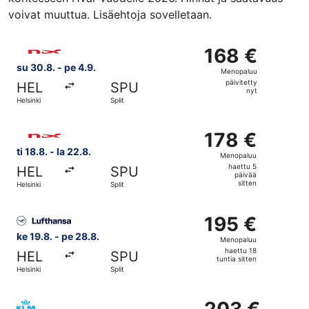
voivat muuttua. Lisäehtoja sovelletaan.
Valitse lentoyhtiön Norwegian Air Sweden lento, lähtö su 3
168 €
168 €
Menopaluu,
su 30.8. - pe 4.9.
Menopaluu
päivitetty
päivitetty
HEL
SPU
nyt
nyt
Helsinki
Split
Valitse lentoyhtiön Norwegian Air Sweden lento, lähtö ti 1
178 €
178 €
Menopaluu,
ti 18.8. - la 22.8.
Menopaluu
haettu
haettu 5
HEL
SPU
5
päivää
sitten
Helsinki
Split
päivää
sitten
Valitse lentoyhtiön Lufthansa lento, lähtö ke 19.8. kohtees
195 €
195 €
Menopaluu,
ke 19.8. - pe 28.8.
Menopaluu
haettu
haettu 18
HEL
SPU
18
tuntia sitten
Helsinki
Split
tuntia
sitten
Valitse lentoyhtiön KLM lento, lähtö ke 7.10. kohteesta Hel
203 €
203 €