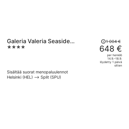
Hinta
Galeria Valeria Seaside
1 004 €
oli
648 €
4
Downtown - MAG Quaint &
1 004 €,
out
Elegant Boutique Hotel
per henkilö
hinta
of
14.9.–18.9.
löydetty 1 päivä
on
5
sitten
nyt
Sisältää suorat menopaluulennot
648 €
Helsinki (HEL) –> Split (SPU)
per
henkilö