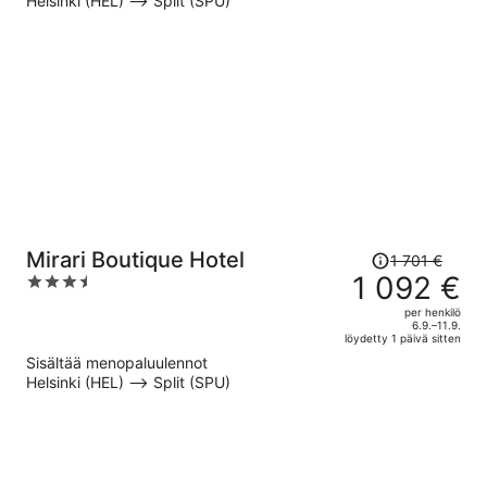
Helsinki (HEL) –> Split (SPU)
1 495 €
per
henkilö
Hinta
Mirari Boutique Hotel
1 701 €
oli
1 092 €
3.5
1 701 €,
out
per henkilö
hinta
of
6.9.–11.9.
löydetty 1 päivä sitten
on
5
Sisältää menopaluulennot
nyt
Helsinki (HEL) –> Split (SPU)
1 092 €
per
henkilö