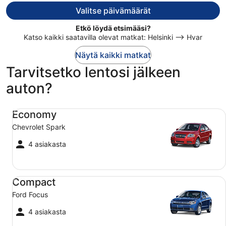
henkilö
Valitse päivämäärät
Etkö löydä etsimääsi?
Katso kaikki saatavilla olevat matkat: Helsinki –> Hvar
Näytä kaikki matkat
Tarvitsetko lentosi jälkeen
auton?
Economy Chevrolet Spark
Economy
Chevrolet Spark
4 asiakasta
Compact Ford Focus
Compact
Ford Focus
4 asiakasta