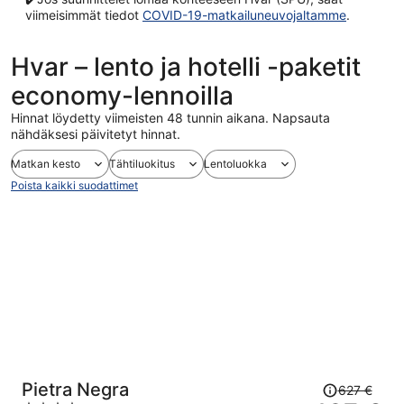
viimeisimmät tiedot
COVID-19-matkailuneuvojaltamme
.
Hvar – lento ja hotelli -paketit
economy-lennoilla
Hinnat löydetty viimeisten 48 tunnin aikana. Napsauta
nähdäksesi päivitetyt hinnat.
Matkan kesto
Tähtiluokitus
Lentoluokka
Poista kaikki suodattimet
Hinta
Pietra Negra
627 €