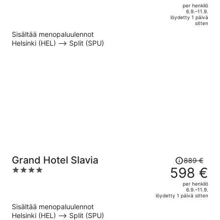
out
per henkilö
hinta
of
6.9.–11.9.
löydetty 1 päivä
on
5
sitten
nyt
Sisältää menopaluulennot
594 €
Helsinki (HEL) –> Split (SPU)
per
henkilö
Hinta
Grand Hotel Slavia
889 €
oli
598 €
4
889 €,
out
per henkilö
hinta
of
6.9.–11.9.
löydetty 1 päivä sitten
on
5
Sisältää menopaluulennot
nyt
Helsinki (HEL) –> Split (SPU)
598 €