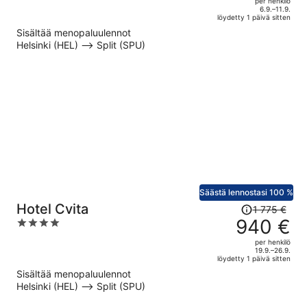
per henkilö
hinta
of
6.9.–11.9.
löydetty 1 päivä sitten
on
5
Sisältää menopaluulennot
nyt
Helsinki (HEL) –> Split (SPU)
789 €
per
henkilö
Säästä lennostasi 100 %
Hinta
Hotel Cvita
1 775 €
oli
940 €
4
1 775 €,
out
per henkilö
hinta
of
19.9.–26.9.
löydetty 1 päivä sitten
on
5
Sisältää menopaluulennot
nyt
Helsinki (HEL) –> Split (SPU)
940 €
per