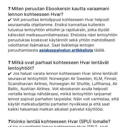
❓ Miten peruutan Ebookersin kautta varaamani
lennon kohteeseen Hvar?
✔️ Voit peruuttaa lentolippusi kohteeseen Hvar helposti
seuraamalla ohjeitamme. Ensiksi kannattaa kuitenkin
tutustua lentoyhtiön ehtoihin ja rajoituksiin, jotka löydät
kätevästi matkasuunnitelmastasi. Ehdoista näet lentoyhtiön
peruutuksia koskevat käytännöt sekä yhtiön mahdollisesti
veloittamat lisämaksut. Saat lisätietoja lentojen
peruuttamisesta
asiakaspalvelun artikkelista
täällä.
❓ Mitkä ovat parhaat kohteeseen Hvar lentävät
lentoyhtiöt?
✔️ Jos haluat varata lennon kohteeseen Hvar sinne lentävät
seuraavat lentoyhtiöt: Norwegian Air Sweden, KLM, Finnair,
Scandinavian Airlines, Norwegian Air Shuttle, Lufthansa, Air
Baltic, Austrian Airlines. Voit ebookersin avulla helposti
vertailla lentoja nähdäksesi, minkä lentoyhtiön tarjoamat
lennot sopivat parhaiten tarpeisiisi. Näin voit varmistaa, että
käytät matkabudjettisi parhaiten hyväksesi ja että saat
kaikki haluamasi matkan aikaiset palvelut käyttöösi.
❓Voinko lentää kohteeseen Hvar (SPU) lomalle?
✔️Jos suunnittelet lomaa kohteeseen Hvar (SPU), saat