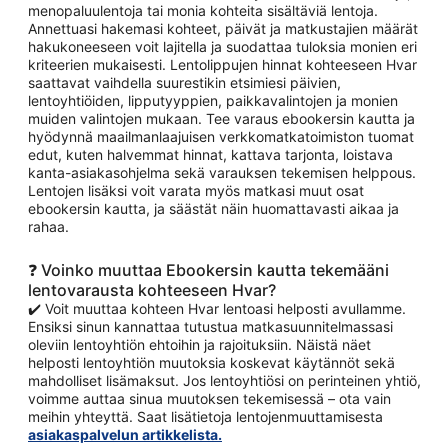
menopaluulentoja tai monia kohteita sisältäviä lentoja.
Annettuasi hakemasi kohteet, päivät ja matkustajien määrät
hakukoneeseen voit lajitella ja suodattaa tuloksia monien eri
kriteerien mukaisesti. Lentolippujen hinnat kohteeseen Hvar
saattavat vaihdella suurestikin etsimiesi päivien,
lentoyhtiöiden, lipputyyppien, paikkavalintojen ja monien
muiden valintojen mukaan. Tee varaus ebookersin kautta ja
hyödynnä maailmanlaajuisen verkkomatkatoimiston tuomat
edut, kuten halvemmat hinnat, kattava tarjonta, loistava
kanta-asiakasohjelma sekä varauksen tekemisen helppous.
Lentojen lisäksi voit varata myös matkasi muut osat
ebookersin kautta, ja säästät näin huomattavasti aikaa ja
rahaa.
❓ Voinko muuttaa Ebookersin kautta tekemääni
lentovarausta kohteeseen Hvar?
✔️ Voit muuttaa kohteen Hvar lentoasi helposti avullamme.
Ensiksi sinun kannattaa tutustua matkasuunnitelmassasi
oleviin lentoyhtiön ehtoihin ja rajoituksiin. Näistä näet
helposti lentoyhtiön muutoksia koskevat käytännöt sekä
mahdolliset lisämaksut. Jos lentoyhtiösi on perinteinen yhtiö,
voimme auttaa sinua muutoksen tekemisessä – ota vain
meihin yhteyttä. Saat lisätietoja lentojenmuuttamisesta
asiakaspalvelun artikkelista.