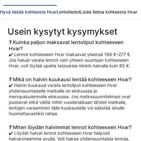
sitten
Hyvä tietää kohteesta Hvar
Lentotiedot
Lisää tietoa kohteesta Hvar
Usein kysytyt kysymykset
❓ Kuinka paljon maksavat lentoliput kohteeseen
Hvar?
✔️ Lennot kohteeseen Hvar maksavat yleensä 168 €–277 €.
Jos haluat varata lennot vain yhteen suuntaan kohteeseen
Hvar, voit löytää upeita tarjouksia niinkin halvalla kuin 85 €.
❓ Mikä on halvin kuukausi lentää kohteeseen Hvar?
✔️ Halvin kuukausi varata lentoliput kohteeseen Hvar
yhdensuuntaiselle matkalle on elokuussa ja
menopaluulennolle elokuussa. Jos matkasuunnitelmasi ovat
joustavat etkä välitä mihin vuodenaikaan lähdet matkalle,
lentojen varaaminen tälle kuukaudelle voi säästää sinulle
huomattavastikin rahaa.
❓ Miten löydän halvimmat lennot kohteeseen Hvar?
✔️ Löydät halvat lennot kohteeseen Hvar helposti
hakukoneemme avulla. Voit hakea yhdensuuntaisia lentoja,