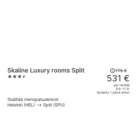
per
henkilö
Hinta
Skaline Luxury rooms Split
775 €
oli
531 €
3.5
775 €,
out
per henkilö
hinta
of
6.9.–11.9.
löydetty 1 päivä sitten
on
5
Sisältää menopaluulennot
nyt
Helsinki (HEL) –> Split (SPU)
531 €
per
henkilö