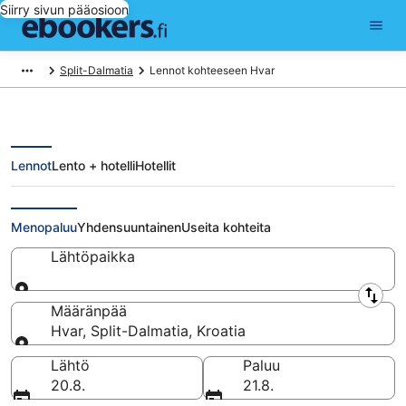
Siirry sivun pääosioon
Split-Dalmatia
Lennot kohteeseen Hvar
Lennot
Lento + hotelli
Hotellit
Halvat lennot Hvar
Menopaluu
Yhdensuuntainen
Useita kohteita
Lähtöpaikka
Lähtöpaikka
Määränpää
Hvar, Split-Dalmatia, Kroatia
Määränpää
Lähtö
Paluu
20.8.
21.8.