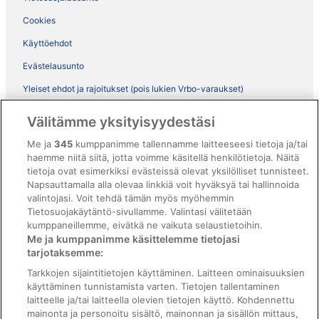
Cookies
Käyttöehdot
Evästelausunto
Yleiset ehdot ja rajoitukset (pois lukien Vrbo-varaukset)
Vrbon sopimusehdot
Välitämme yksityisyydestäsi
Saavutettavuus
Me ja
345
kumppanimme tallennamme laitteeseesi tietoja ja/tai
haemme niitä siitä, jotta voimme käsitellä henkilötietoja. Näitä
ebookers BONUS+ -ohjelman ehdot
tietoja ovat esimerkiksi evästeissä olevat yksilölliset tunnisteet.
Oikeudelliset tiedot / ota meihin yhteyttä
Napsauttamalla alla olevaa linkkiä voit hyväksyä tai hallinnoida
valintojasi. Voit tehdä tämän myös myöhemmin
Sisältövaatimukset ja ilmoituksen tekeminen sisällöstä
Tietosuojakäytäntö-sivullamme. Valintasi välitetään
kumppaneillemme, eivätkä ne vaikuta selaustietoihin.
Tuki
Me ja kumppanimme käsittelemme tietojasi
tarjotaksemme:
Ota yhteyttä
Tarkkojen sijaintitietojen käyttäminen. Laitteen ominaisuuksien
Varauksen muuttaminen tai peruuttaminen
käyttäminen tunnistamista varten. Tietojen tallentaminen
laitteelle ja/tai laitteella olevien tietojen käyttö. Kohdennettu
Varaa lento lentoyhtiön hyvityskupongeilla
mainonta ja personoitu sisältö, mainonnan ja sisällön mittaus,