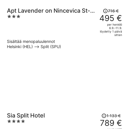
Hinta
Apt Lavender on Nincevica St-1
716 €
oli
495 €
3
BR Apt
716 €,
out
per henkilö
hinta
of
6.9.–11.9.
löydetty 1 päivä
on
5
sitten
nyt
Sisältää menopaluulennot
495 €
Helsinki (HEL) –> Split (SPU)
per
henkilö
Hinta
Sia Split Hotel
1 133 €
oli
789 €
4
1 133 €,
out