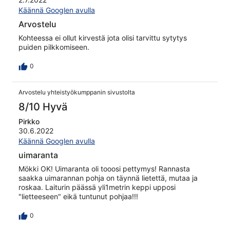
Käännä Googlen avulla
Arvostelu
Kohteessa ei ollut kirvestä jota olisi tarvittu sytytys
puiden pilkkomiseen.
0
Arvostelu yhteistyökumppanin sivustolta
8/10 Hyvä
Pirkko
30.6.2022
Käännä Googlen avulla
uimaranta
Mökki OK! Uimaranta oli tooosi pettymys! Rannasta
saakka uimarannan pohja on täynnä lietettä, mutaa ja
roskaa. Laiturin päässä yli1metrin keppi upposi
"lietteeseen" eikä tuntunut pohjaa!!!
0