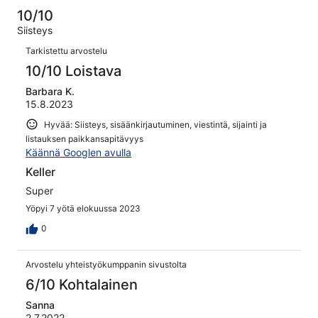
kautta
-
arvostelua
0
10/10
7
Hirveä.
kautta
Siisteys
arvostelua
0
7
Arvostelut
kautta
Tarkistettu arvostelu
arvostelua
7
10/10 Loistava
arvostelua
Barbara K.
15.8.2023
Hyvää: Siisteys, sisäänkirjautuminen, viestintä, sijainti ja
listauksen paikkansapitävyys
Käännä Googlen avulla
Keller
Super
Yöpyi 7 yötä elokuussa 2023
0
Arvostelu yhteistyökumppanin sivustolta
6/10 Kohtalainen
Sanna
2.7.2022