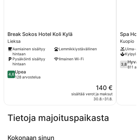
Break
Spa
Break Sokos Hotel Koli Kylä
Spa Hote
Sokos
Hotel
Lieksa
Kuopio
Hotel
Rauhalaht
Aamiainen sisältyy
Lemmikkiystävällinen
Uima-al
Koli
Kuopio
hintaan
Kylpylä
Kylä
Pysäköinti sisältyy
Ilmainen Wi-Fi
Lieksa
3.8
Hyvä
hintaan
3,8
kautta
811 ar
4.6
Upea
5,
4,6
kautta
128 arvostelua
Hyvä,
5,
811
Hinta
140 €
Upea,
arvostelu
on
128
sisältää verot ja maksut
140 €
30.8.–31.8.
arvostelua
Tietoja majoituspaikasta
Kokonaan sinun