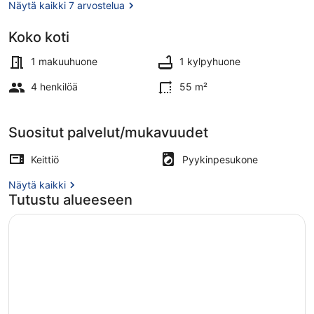
Näytä kaikki 7 arvostelua
Koko koti
Sisätilat
1 makuuhuone
1 kylpyhuone
4 henkilöä
55 m²
Suositut palvelut/mukavuudet
Keittiö
Pyykinpesukone
Näytä kaikki
Tutustu alueeseen