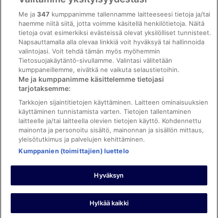
Saavutettavuus
Me ja
347
kumppanimme tallennamme laitteeseesi tietoja ja/tai
ebookers BONUS+ -ohjelman ehdot
haemme niitä siitä, jotta voimme käsitellä henkilötietoja. Näitä
tietoja ovat esimerkiksi evästeissä olevat yksilölliset tunnisteet.
Oikeudelliset tiedot / ota meihin yhteyttä
Napsauttamalla alla olevaa linkkiä voit hyväksyä tai hallinnoida
valintojasi. Voit tehdä tämän myös myöhemmin
Sisältövaatimukset ja ilmoituksen tekeminen sisällöstä
Tietosuojakäytäntö-sivullamme. Valintasi välitetään
kumppaneillemme, eivätkä ne vaikuta selaustietoihin.
Tuki
Me ja kumppanimme käsittelemme tietojasi
tarjotaksemme:
Ota yhteyttä
Tarkkojen sijaintitietojen käyttäminen. Laitteen ominaisuuksien
Varauksen muuttaminen tai peruuttaminen
käyttäminen tunnistamista varten. Tietojen tallentaminen
laitteelle ja/tai laitteella olevien tietojen käyttö. Kohdennettu
Varaa lento lentoyhtiön hyvityskupongeilla
mainonta ja personoitu sisältö, mainonnan ja sisällön mittaus,
yleisötutkimus ja palvelujen kehittäminen.
Hyvityksen hakeminen ja aikarajat
Kumppanien (toimittajien) luettelo
Hyväksyn
©2026 Expedia, Inc., Expedia Groupin yritys. Kaikki oikeudet
pidätetään. ebookers ja ebookersin logo ovat Expedia, Inc.:n
tavaramerkkejä tai rekisteröityjä tavaramerkkejä.
Hylkää kaikki