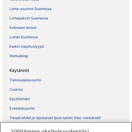
Loma-asunnot Suomessa
Lomapaketit Suomessa
Kotimaan lennot
Lomat Suomessa
Kaikki majoitustyypit
Matkablogi
Käytännöt
Tietosuojalausunto
Cookies
Käyttöehdot
Evästelausunto
Yleiset ehdot ja rajoitukset (pois lukien Vrbo-varaukset)
Vrbon sopimusehdot
Välitämme yksityisyydestäsi