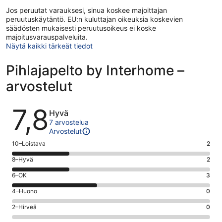
Jos peruutat varauksesi, sinua koskee majoittajan
peruutuskäytäntö. EU:n kuluttajan oikeuksia koskevien
säädösten mukaisesti peruutusoikeus ei koske
majoitusvarauspalveluita.
Näytä kaikki tärkeät tiedot
Pihlajapelto by Interhome –
arvostelut
Arvostelut
7,8
Hyvä
7 arvostelua
Arvostelut
Arvosana
10–Loistava
2
10
Arvosana
8–Hyvä
2
-
8
Loistava.
Arvosana
6–OK
3
-
2
6
Hyvä.
Arvosana
4–Huono
0
kautta
-
2
4
7
OK.
Arvosana
2–Hirveä
0
kautta
-
arvostelua
3
2
7
Huono.