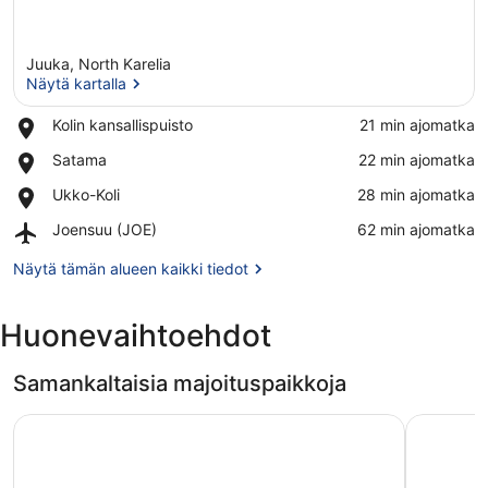
Juuka, North Karelia
Näytä kartalla
Place,
Kolin kansallispuisto
‪21 min ajomatka‬
Kolin
Näytä kartalla
Place,
Satama
‪22 min ajomatka‬
kansallispuisto
Satama
Place,
Ukko-Koli
‪28 min ajomatka‬
Ukko-
Airport,
Joensuu (JOE)
‪62 min ajomatka‬
Koli
Joensuu
(JOE)
Näytä tämän alueen kaikki tiedot
Huonevaihtoehdot
Samankaltaisia majoituspaikkoja
Break Sokos Hotel Koli Kylä
Spa Hotel