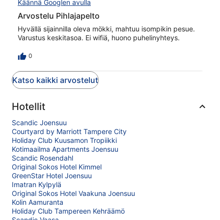
Käännä Googlen avulla
Arvostelu Pihlajapelto
Hyvällä sijainnilla oleva mökki, mahtuu isompikin pesue.
Varustus keskitasoa. Ei wifiä, huono puhelinyhteys.
0
Katso kaikki arvostelut
Hotellit
Scandic Joensuu
Courtyard by Marriott Tampere City
Holiday Club Kuusamon Tropiikki
Kotimaailma Apartments Joensuu
Scandic Rosendahl
Original Sokos Hotel Kimmel
GreenStar Hotel Joensuu
Imatran Kylpylä
Original Sokos Hotel Vaakuna Joensuu
Kolin Aamuranta
Holiday Club Tampereen Kehräämö
Scandic Vaasa