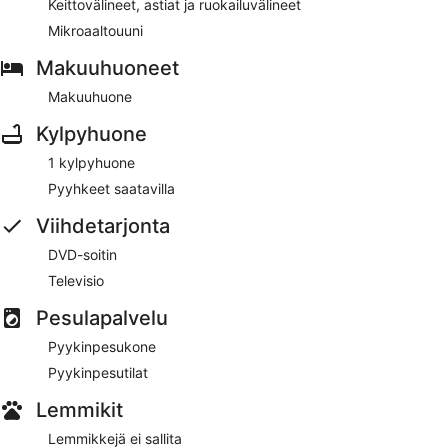
Keittovälineet, astiat ja ruokailuvälineet
Mikroaaltouuni
Makuuhuoneet
Makuuhuone
Kylpyhuone
1 kylpyhuone
Pyyhkeet saatavilla
Viihdetarjonta
DVD-soitin
Televisio
Pesulapalvelu
Pyykinpesukone
Pyykinpesutilat
Lemmikit
Lemmikkejä ei sallita