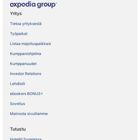
Yritys
Tietoa yrityksestä
Työpaikat
Listaa majoituspaikkasi
Kumppaniohjelma
Kumppanuudet
Investor Relations
Lehdistö
ebookers BONUS+
Sovellus
Mainosta sivuillamme
Tutustu
Hotellit Suomessa