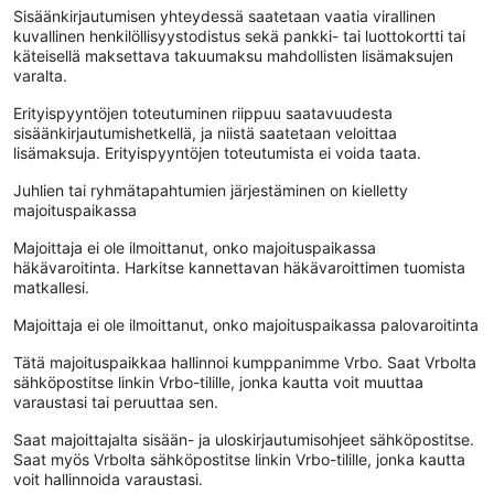
Sisäänkirjautumisen yhteydessä saatetaan vaatia virallinen
kuvallinen henkilöllisyystodistus sekä pankki- tai luottokortti tai
käteisellä maksettava takuumaksu mahdollisten lisämaksujen
varalta.
Erityispyyntöjen toteutuminen riippuu saatavuudesta
sisäänkirjautumishetkellä, ja niistä saatetaan veloittaa
lisämaksuja. Erityispyyntöjen toteutumista ei voida taata.
Juhlien tai ryhmätapahtumien järjestäminen on kielletty
majoituspaikassa
Majoittaja ei ole ilmoittanut, onko majoituspaikassa
häkävaroitinta. Harkitse kannettavan häkävaroittimen tuomista
matkallesi.
Majoittaja ei ole ilmoittanut, onko majoituspaikassa palovaroitinta
Tätä majoituspaikkaa hallinnoi kumppanimme Vrbo. Saat Vrbolta
sähköpostitse linkin Vrbo-tilille, jonka kautta voit muuttaa
varaustasi tai peruuttaa sen.
Saat majoittajalta sisään- ja uloskirjautumisohjeet sähköpostitse.
Saat myös Vrbolta sähköpostitse linkin Vrbo-tilille, jonka kautta
voit hallinnoida varaustasi.