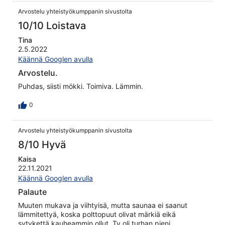
Arvostelu yhteistyökumppanin sivustolta
10/10 Loistava
Tina
2.5.2022
Käännä Googlen avulla
Arvostelu.
Puhdas, siisti mökki. Toimiva. Lämmin.
0
Arvostelu yhteistyökumppanin sivustolta
8/10 Hyvä
Kaisa
22.11.2021
Käännä Googlen avulla
Palaute
Muuten mukava ja viihtyisä, mutta saunaa ei saanut
lämmitettyä, koska polttopuut olivat märkiä eikä
sytykettä kauheammin ollut. Tv oli turhan pieni.