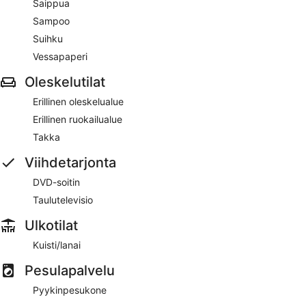
Saippua
Sampoo
Suihku
Vessapaperi
Oleskelutilat
Erillinen oleskelualue
Erillinen ruokailualue
Takka
Viihdetarjonta
DVD-soitin
Taulutelevisio
Ulkotilat
Kuisti/lanai
Pesulapalvelu
Pyykinpesukone