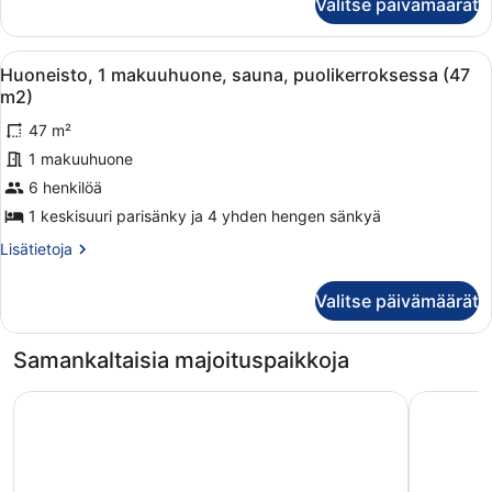
Valitse päivämäärät
sauna,
puolikerroksessa
(30
Avaa
Kaksikerroksinen talo, jossa on kuist
10
m2)
Huoneisto, 1 makuuhuone, sauna, puolikerroksessa (47
kaikki
m2)
huonetyypin
47 m²
Huoneisto,
1 makuuhuone
1
makuuhuone,
6 henkilöä
sauna,
1 keskisuuri parisänky ja 4 yhden hengen sänkyä
puolikerroksessa
Lisätietoja
Lisätietoja
(47
huoneesta
m2)
Huoneisto,
Valitse päivämäärät
1
kuvat
makuuhuone,
sauna,
Samankaltaisia majoituspaikkoja
puolikerroksessa
(47
Santa's Resort & Spa Hotel Sani
Sandy Kel
m2)