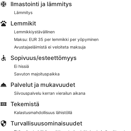
Ilmastointi ja lämmitys
Lämmitys
Lemmikit
Lemmikkiystävällinen
Maksu: EUR 35 per lemmikki per yöpyminen
Avustajaeläimistä ei veloiteta maksuja
Sopivuus/esteettömyys
Ei hissiä
Savuton majoituspaikka
Palvelut ja mukavuudet
Siivouspalvelu kerran vierailun aikana
Tekemistä
Kalastusmahdollisuus lähistöllä
Turvallisuusominaisuudet