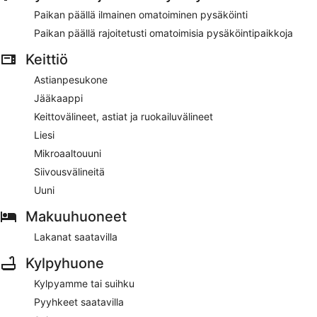
Paikan päällä ilmainen omatoiminen pysäköinti
Paikan päällä rajoitetusti omatoimisia pysäköintipaikkoja
Keittiö
Astianpesukone
Jääkaappi
Keittovälineet, astiat ja ruokailuvälineet
Liesi
Mikroaaltouuni
Siivousvälineitä
Uuni
Makuuhuoneet
Lakanat saatavilla
Kylpyhuone
Kylpyamme tai suihku
Pyyhkeet saatavilla