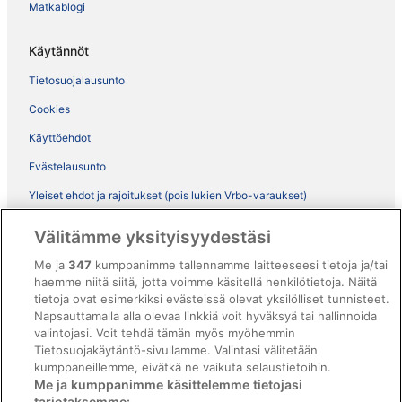
Matkablogi
Käytännöt
Tietosuojalausunto
Cookies
Käyttöehdot
Evästelausunto
Yleiset ehdot ja rajoitukset (pois lukien Vrbo-varaukset)
Vrbon sopimusehdot
Välitämme yksityisyydestäsi
Saavutettavuus
Me ja
347
kumppanimme tallennamme laitteeseesi tietoja ja/tai
haemme niitä siitä, jotta voimme käsitellä henkilötietoja. Näitä
ebookers BONUS+ -ohjelman ehdot
tietoja ovat esimerkiksi evästeissä olevat yksilölliset tunnisteet.
Oikeudelliset tiedot / ota meihin yhteyttä
Napsauttamalla alla olevaa linkkiä voit hyväksyä tai hallinnoida
valintojasi. Voit tehdä tämän myös myöhemmin
Sisältövaatimukset ja ilmoituksen tekeminen sisällöstä
Tietosuojakäytäntö-sivullamme. Valintasi välitetään
kumppaneillemme, eivätkä ne vaikuta selaustietoihin.
Tuki
Me ja kumppanimme käsittelemme tietojasi
tarjotaksemme: