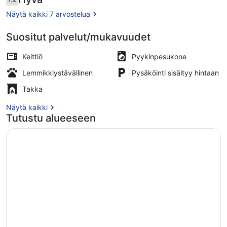
7,2 kautta 10.
Näytä kaikki 7 arvostelua
Suositut palvelut/mukavuudet
Rannalla
Keittiö
Pyykinpesukone
Lemmikkiystävällinen
Pysäköinti sisältyy hintaan
Takka
Näytä kaikki
Tutustu alueeseen