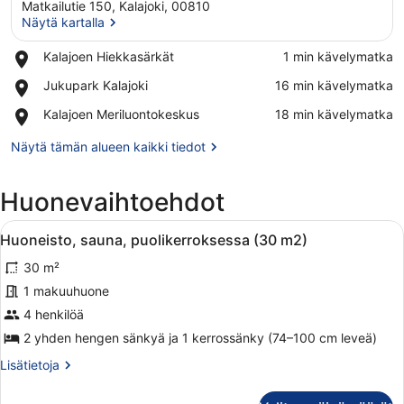
Matkailutie 150, Kalajoki, 00810
Näytä kartalla
Place,
Kalajoen Hiekkasärkät
‪1 min kävelymatka‬
Kalajoen
Näytä kartalla
Place,
Jukupark Kalajoki
‪16 min kävelymatka‬
Hiekkasärkät
Jukupark
Place,
Kalajoen Meriluontokeskus
‪18 min kävelymatka‬
Kalajoki
Kalajoen
Meriluontokeskus
Näytä tämän alueen kaikki tiedot
Huonevaihtoehdot
Avaa
Kaksikerroksinen mökki, jossa on pa
6
Huoneisto, sauna, puolikerroksessa (30 m2)
kaikki
30 m²
huonetyypin
Huoneisto,
1 makuuhuone
sauna,
4 henkilöä
puolikerroksessa
2 yhden hengen sänkyä ja 1 kerrossänky (74–100 cm leveä)
(30
Lisätietoja
Lisätietoja
m2)
huoneesta
kuvat
Huoneisto,