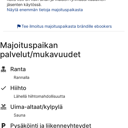
jäsenten käytössä.
Näytä enemmän tietoja majoituspaikasta
Tee ilmoitus majoituspaikasta brändille ebookers
Majoituspaikan
palvelut/mukavuudet
Ranta
Rannalla
Hiihto
Lähellä hiihtomahdollisuutta
Uima-altaat/kylpylä
Sauna
Pysäköinti ja liikenneyhteydet