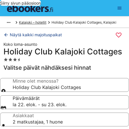
Siirry sivun pääosioon
Kalajoki – hotellit
Holiday Club Kalajoki Cottages, Kalajoki
Näytä kaikki majoituspaikat
Koko loma-asunto
Holiday Club Kalajoki Cottages
3.5
tähden
Valitse päivät nähdäksesi hinnat
majoituspaikka
Minne olet menossa?
Holiday Club Kalajoki Cottages
Päivämäärät
la 22. elok. - su 23. elok.
Asiakkaat
2 matkustajaa, 1 huone