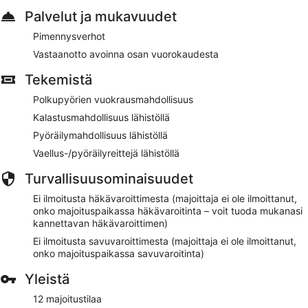
Palvelut ja mukavuudet
Pimennysverhot
Vastaanotto avoinna osan vuorokaudesta
Tekemistä
Polkupyörien vuokrausmahdollisuus
Kalastusmahdollisuus lähistöllä
Pyöräilymahdollisuus lähistöllä
Vaellus-/pyöräilyreittejä lähistöllä
Turvallisuusominaisuudet
Ei ilmoitusta häkävaroittimesta (majoittaja ei ole ilmoittanut,
onko majoituspaikassa häkävaroitinta – voit tuoda mukanasi
kannettavan häkävaroittimen)
Ei ilmoitusta savuvaroittimesta (majoittaja ei ole ilmoittanut,
onko majoituspaikassa savuvaroitinta)
Yleistä
12 majoitustilaa