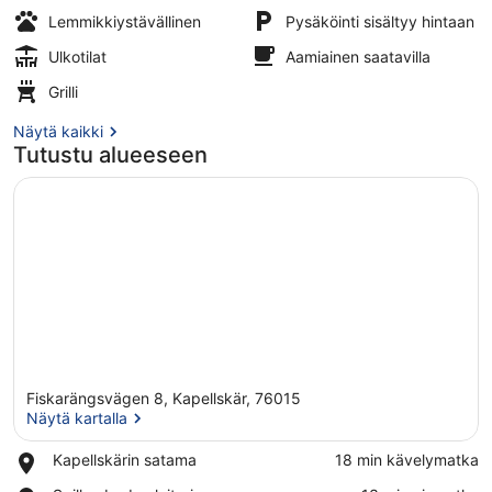
Lemmikkiystävällinen
Pysäköinti sisältyy hintaan
Ulkotilat
Aamiainen saatavilla
Ulkoalueet
Grilli
Näytä kaikki
Tutustu alueeseen
Fiskarängsvägen 8, Kapellskär, 76015
Näytä kartalla
Place,
Kapellskärin satama
‪18 min kävelymatka‬
Kapellskärin
Näytä kartalla