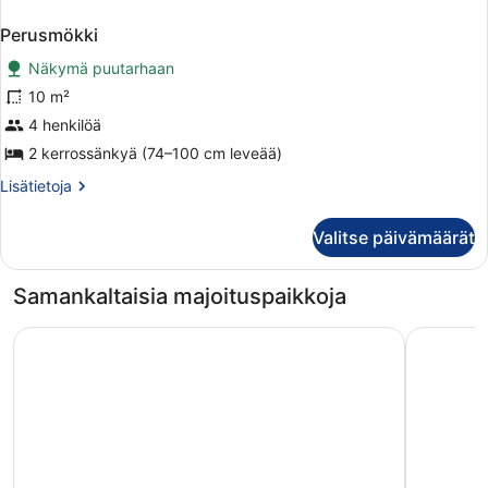
Perusmökki
Näkymä puutarhaan
10 m²
4 henkilöä
2 kerrossänkyä (74–100 cm leveää)
Lisätietoja
Lisätietoja
huoneesta
Perusmökki
Valitse päivämäärät
Samankaltaisia majoituspaikkoja
Waxholms Hotell
Siaröforte