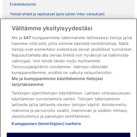
Evästelausunto
Yleiset ehdot ja rajoitukset (pois lukien Vrbo-varaukset)
Vrbon sopimusehdot
Välitämme yksityisyydestäsi
Saavutettavuus
Me ja
347
kumppanimme tallennamme laitteeseesi tietoja ja/tai
haemme niitä siitä, jotta voimme käsitellä henkilötietoja. Näitä
ebookers BONUS+ -ohjelman ehdot
tietoja ovat esimerkiksi evästeissä olevat yksilölliset tunnisteet.
Oikeudelliset tiedot / ota meihin yhteyttä
Napsauttamalla alla olevaa linkkiä voit hyväksyä tai hallinnoida
valintojasi. Voit tehdä tämän myös myöhemmin
Sisältövaatimukset ja ilmoituksen tekeminen sisällöstä
Tietosuojakäytäntö-sivullamme. Valintasi välitetään
kumppaneillemme, eivätkä ne vaikuta selaustietoihin.
Tuki
Me ja kumppanimme käsittelemme tietojasi
tarjotaksemme:
Ota yhteyttä
Tarkkojen sijaintitietojen käyttäminen. Laitteen ominaisuuksien
Varauksen muuttaminen tai peruuttaminen
käyttäminen tunnistamista varten. Tietojen tallentaminen
laitteelle ja/tai laitteella olevien tietojen käyttö. Kohdennettu
Varaa lento lentoyhtiön hyvityskupongeilla
mainonta ja personoitu sisältö, mainonnan ja sisällön mittaus,
yleisötutkimus ja palvelujen kehittäminen.
Hyvityksen hakeminen ja aikarajat
Kumppanien (toimittajien) luettelo