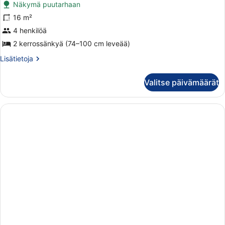
Näkymä puutarhaan
16 m²
4 henkilöä
2 kerrossänkyä (74–100 cm leveää)
Lisätietoja
Lisätietoja
huoneesta
Standard-
Valitse päivämäärät
mökki