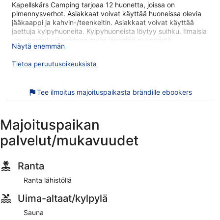
Kapellskärs Camping tarjoaa 12 huonetta, joissa on
pimennysverhot. Asiakkaat voivat käyttää huoneissa olevia
jääkaappi ja kahvin-/teenkeitin. Asiakkaat voivat käyttää
jaettuja kylpyhuoneita. Kylpyhuoneista löytyy suihku. Ilmaisia
vauvansänkyjä voidaan myös järjestää pyynnöstä.
Näytä enemmän
Tässä leirintäaluemajoituksessa käytössäsi on sauna.
Tietoa peruutusoikeuksista
Seuraavat aktiviteetit ovat saatavilla joko paikan päällä tai
sen lähistöllä, ja ne saattavat olla maksullisia.
Tee ilmoitus majoituspaikasta brändille ebookers
Kapellskärs Camping sijaitsee kävelymatkan päässä
kohteesta Kapellskärin satama. Majoituspaikassa on
saatavilla ilmainen omatoiminen pysäköinti ja aamiainen
(lisämaksusta). Tässä 1,5 tähden leirintäalueessa on 12
Majoituspaikan
majoituspaikkaa. Kaikki majoituspaikat tarjoavat jääkaapit ja
palvelut/mukavuudet
kahvinkeittimet.
Kaikissa majoituspaikoissa on tarjolla jääkaappi,
kahvinkeittimet ja suihkut
Ranta
Ilmainen omatoiminen pysäköinti
Ranta lähistöllä
Mannermainen aamiainen saatavilla päivittäin
Uima-altaat/kylpylä
lisämaksusta
Majoituspaikka tarjoaa asiakkaille terassin
Sauna