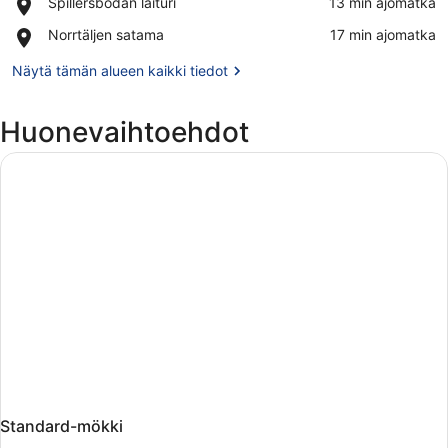
Place,
Spillersbodan laituri
‪13 min ajomatka‬
satama
Spillersbodan
Place,
Norrtäljen satama
‪17 min ajomatka‬
laituri
Norrtäljen
satama
Näytä tämän alueen kaikki tiedot
Huonevaihtoehdot
Standard-mökki