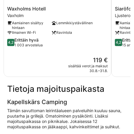
Waxholms
Siaröforte
Waxholms Hotell
Siaröfor
Hotell
Ljustero
Vaxholm
Ljustero
Vaxholm
Aamiainen sisältyy
Lemmikkiystävällinen
Aamiaine
hintaan
hintaan
Ilmainen Wi-Fi
Ravintola
Ravintol
4.2
4.2
Erittäin hyvä
Erittä
4,2
4,2
kautta
kautta
1 003 arvostelua
15 arv
5,
5,
Erittäin
Erittäin
Hinta
119 €
hyvä,
hyvä,
on
sisältää verot ja maksut
1 003
15
119 €
30.8.–31.8.
arvostelua
arvostelu
Tietoja majoituspaikasta
Kapellskärs Camping
Tämän savuttoman leirintäalueen palveluihin kuuluu sauna,
puutarha ja grillejä. Omatoiminen pysäköinti. Lisäksi
majoituspaikassa on piknikalue. Jokaisessa 12
majoituspaikassa on jääkaappi, kahvinkeittimet ja suihkut.