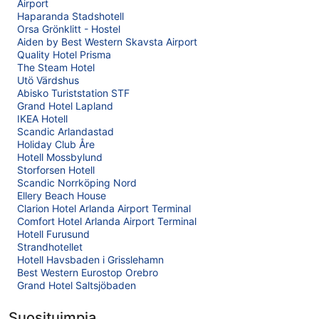
Airport
Haparanda Stadshotell
Orsa Grönklitt - Hostel
Aiden by Best Western Skavsta Airport
Quality Hotel Prisma
The Steam Hotel
Utö Värdshus
Abisko Turiststation STF
Grand Hotel Lapland
IKEA Hotell
Scandic Arlandastad
Holiday Club Åre
Hotell Mossbylund
Storforsen Hotell
Scandic Norrköping Nord
Ellery Beach House
Clarion Hotel Arlanda Airport Terminal
Comfort Hotel Arlanda Airport Terminal
Hotell Furusund
Strandhotellet
Hotell Havsbaden i Grisslehamn
Best Western Eurostop Orebro
Grand Hotel Saltsjöbaden
Suosituimpia