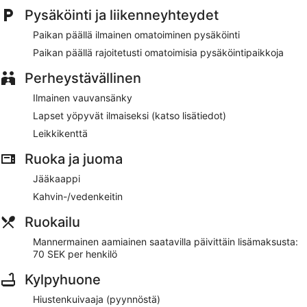
Majoituspaikan alueella on tarjolla sauna, polkupyörien
Pysäköinti ja liikenneyhteydet
vuokrausmahdollisuus ja leikkikenttä
Sijaitsee vain 3 minuutin ajomatkan päässä kohteesta
Paikan päällä ilmainen omatoiminen pysäköinti
Kapellskärin satama ja 7 minuutin ajomatkan päässä
Paikan päällä rajoitetusti omatoimisia pysäköintipaikkoja
kohteesta Räfsnäsin laituri
Perheystävällinen
Majoituspaikkaan voi tuoda lemmikin ilmaiseksi
(rajoituksia sovelletaan)
Ilmainen vauvansänky
Kapellskärs Camping tarjoaa asiakkaiden käyttöön saunan,
Lapset yöpyvät ilmaiseksi (katso lisätiedot)
terassin ja grillejä. Kapellskärs Camping tarjoaa asiakkaiden
Leikkikenttä
käyttöön myös puutarhan ja piknikalueen. Vastaanotto on
avoinna ympäri vuorokauden. Omatoiminen pysäköinti on
Ruoka ja juoma
ilmainen.
Tämä leirintäalue on savuton.
Jääkaappi
Kahvin-/vedenkeitin
Asiakkaat voivat nauttia mannermaisen aamiaisen joka päivä
lisämaksusta.
Ruokailu
Mannermainen aamiainen saatavilla päivittäin lisämaksusta:
70 SEK per henkilö
Kylpyhuone
Hiustenkuivaaja (pyynnöstä)