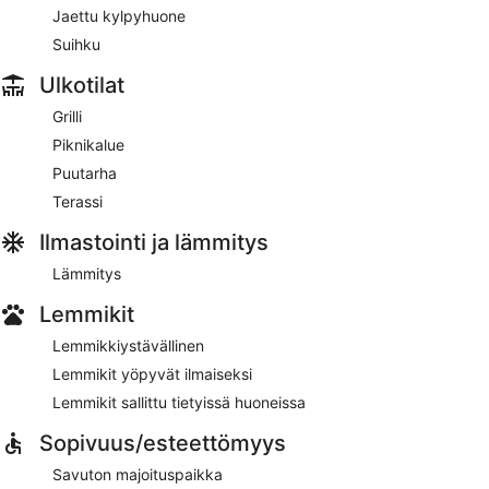
Jaettu kylpyhuone
Suihku
Ulkotilat
Grilli
Piknikalue
Puutarha
Terassi
Ilmastointi ja lämmitys
Lämmitys
Lemmikit
Lemmikkiystävällinen
Lemmikit yöpyvät ilmaiseksi
Lemmikit sallittu tietyissä huoneissa
Sopivuus/esteettömyys
Savuton majoituspaikka