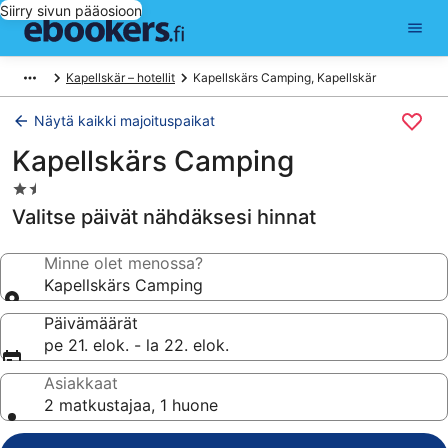
Siirry sivun pääosioon
Kapellskär – hotellit
Kapellskärs Camping, Kapellskär
Näytä kaikki majoituspaikat
Kapellskärs Camping
1.5
tähden
Valitse päivät nähdäksesi hinnat
majoituspaikka
Minne olet menossa?
Kapellskärs Camping
Päivämäärät
pe 21. elok. - la 22. elok.
Asiakkaat
2 matkustajaa, 1 huone