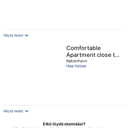
Näytä tiedot
Comfortable
Apartment close to
Bella Center
København
Hae hinnat
Näytä tiedot
Etkö löydä etsimääsi?