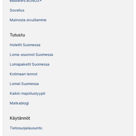
ebookers BONUS+
Sovellus
Mainosta sivuillamme
Tutustu
Hotellit Suomessa
Loma-asunnot Suomessa
Lomapaketit Suomessa
Kotimaan lennot
Lomat Suomessa
Kaikki majoitustyypit
Matkablogi
Käytännöt
Tietosuojalausunto