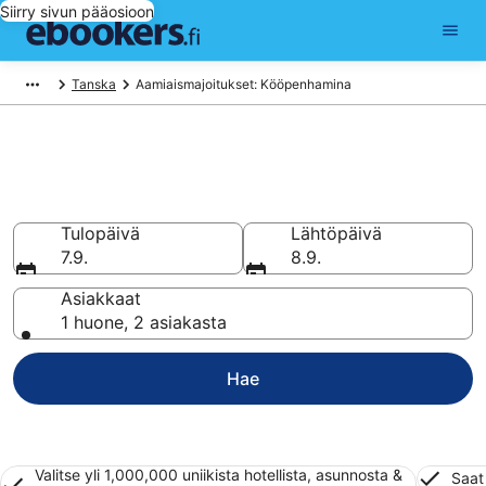
Siirry sivun pääosioon
Tanska
Aamiaismajoitukset: Kööpenhamina
Varaa B&B kohteessa
Kööpenhamina
Tulopäivä
Lähtöpäivä
7.9.
8.9.
Asiakkaat
1 huone, 2 asiakasta
Hae
Valitse yli 1,000,000 uniikista hotellista, asunnosta &
Saat