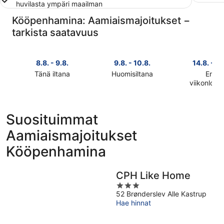
huvilasta ympäri maailman
Kööpenhamina: Aamiaismajoitukset −
tarkista saatavuus
8.8. - 9.8.
9.8. - 10.8.
14.8. - 16
Tänä iltana
Huomisiltana
Ensi
Tarkista
Tarkista
viikonlop
Tarkista
kohteen
kohteen
kohteen
Kööpenhamina
Kööpenhamina
Kööpenha
hinnat
hinnat
Suosituimmat
hinnat
täksi
huomisillaksi
Aamiaismajoitukset
ensi
illaksi
eli
viikonlopu
eli
9.8.
Kööpenhamina
eli
8.8.
-
14.8.
-
10.8.
-
9.8.
CPH Like Home
16.8.
3
52 Brønderslev Alle Kastrup
out
Hae hinnat
of
5