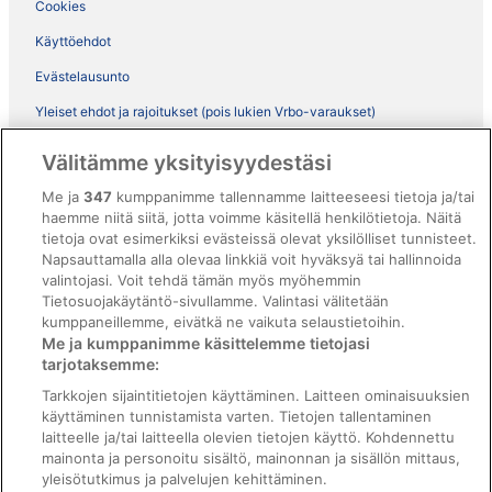
Cookies
Käyttöehdot
Evästelausunto
Yleiset ehdot ja rajoitukset (pois lukien Vrbo-varaukset)
Vrbon sopimusehdot
Välitämme yksityisyydestäsi
Saavutettavuus
Me ja
347
kumppanimme tallennamme laitteeseesi tietoja ja/tai
ebookers BONUS+ -ohjelman ehdot
haemme niitä siitä, jotta voimme käsitellä henkilötietoja. Näitä
tietoja ovat esimerkiksi evästeissä olevat yksilölliset tunnisteet.
Oikeudelliset tiedot / ota meihin yhteyttä
Napsauttamalla alla olevaa linkkiä voit hyväksyä tai hallinnoida
valintojasi. Voit tehdä tämän myös myöhemmin
Sisältövaatimukset ja ilmoituksen tekeminen sisällöstä
Tietosuojakäytäntö-sivullamme. Valintasi välitetään
kumppaneillemme, eivätkä ne vaikuta selaustietoihin.
Tuki
Me ja kumppanimme käsittelemme tietojasi
tarjotaksemme:
Ota yhteyttä
Tarkkojen sijaintitietojen käyttäminen. Laitteen ominaisuuksien
Varauksen muuttaminen tai peruuttaminen
käyttäminen tunnistamista varten. Tietojen tallentaminen
laitteelle ja/tai laitteella olevien tietojen käyttö. Kohdennettu
Varaa lento lentoyhtiön hyvityskupongeilla
mainonta ja personoitu sisältö, mainonnan ja sisällön mittaus,
yleisötutkimus ja palvelujen kehittäminen.
Hyvityksen hakeminen ja aikarajat