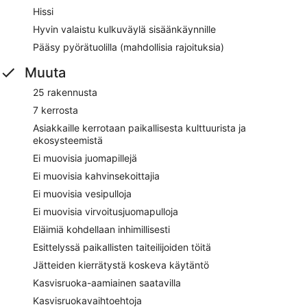
Hissi
Hyvin valaistu kulkuväylä sisäänkäynnille
Pääsy pyörätuolilla (mahdollisia rajoituksia)
Muuta
25 rakennusta
7 kerrosta
Asiakkaille kerrotaan paikallisesta kulttuurista ja
ekosysteemistä
Ei muovisia juomapillejä
Ei muovisia kahvinsekoittajia
Ei muovisia vesipulloja
Ei muovisia virvoitusjuomapulloja
Eläimiä kohdellaan inhimillisesti
Esittelyssä paikallisten taiteilijoiden töitä
Jätteiden kierrätystä koskeva käytäntö
Kasvisruoka-aamiainen saatavilla
Kasvisruokavaihtoehtoja