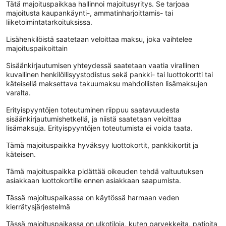
Tätä majoituspaikkaa hallinnoi majoitusyritys. Se tarjoaa
majoitusta kaupankäynti-, ammatinharjoittamis- tai
liiketoimintatarkoituksissa.
Lisähenkilöistä saatetaan veloittaa maksu, joka vaihtelee
majoituspaikoittain
Sisäänkirjautumisen yhteydessä saatetaan vaatia virallinen
kuvallinen henkilöllisyystodistus sekä pankki- tai luottokortti tai
käteisellä maksettava takuumaksu mahdollisten lisämaksujen
varalta.
Erityispyyntöjen toteutuminen riippuu saatavuudesta
sisäänkirjautumishetkellä, ja niistä saatetaan veloittaa
lisämaksuja. Erityispyyntöjen toteutumista ei voida taata.
Tämä majoituspaikka hyväksyy luottokortit, pankkikortit ja
käteisen.
Tämä majoituspaikka pidättää oikeuden tehdä valtuutuksen
asiakkaan luottokortille ennen asiakkaan saapumista.
Tässä majoituspaikassa on käytössä harmaan veden
kierrätysjärjestelmä
Tässä majoituspaikassa on ulkotiloja, kuten parvekkeita, patioita