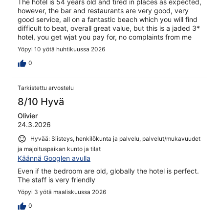
The hotel is 54 years old and tired in places as expected,
however, the bar and restaurants are very good, very
good service, all on a fantastic beach which you will find
difficult to beat, overall great value, but this is a jaded 3*
hotel, you get wjat you pay for, no complaints from me
Yöpyi 10 yötä huhtikuussa 2026
0
Tarkistettu arvostelu
8/10 Hyvä
Olivier
24.3.2026
Hyvää: Siisteys, henkilökunta ja palvelu, palvelut/mukavuudet
ja majoituspaikan kunto ja tilat
Käännä Googlen avulla
Even if the bedroom are old, globally the hotel is perfect.
The staff is very friendly
Yöpyi 3 yötä maaliskuussa 2026
0