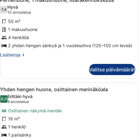
Perhehuone, 1 makuuhuone, lisärakennuksessa
kaikki
Hyvä
huonetyypin
7,4
7,4 kautta 10
(10
10 arvostelua
Perhehuone,
arvostelua)
50 m²
1
1 makuuhuone
makuuhuone,
4 henkilöä
lisärakennuksessa
kuvat
2 yhden hengen sänkyä ja 1 vuodesohva (125–150 cm leveä)
Lisätietoja
Lisätietoja
huoneesta
Perhehuone,
Valitse päivämäärät
1
makuuhuone,
lisärakennuksessa
Avaa
Hotellihuone, jossa on sänky, työpöy
1
Yhden hengen huone, osittainen merinäköala
kaikki
Erittäin hyvä
huonetyypin
8,0
8,0 kautta 10
(9
9 arvostelua
Yhden
arvostelua)
Osittainen näkymä merelle
hengen
16 m²
huone,
1 henkilö
osittainen
merinäköala
1 parisänky