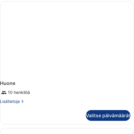
lisärakennuksessa
(Big)
Huone
10 henkilöä
Lisätietoja
Lisätietoja
huoneesta
Huone
Valitse päivämäärät