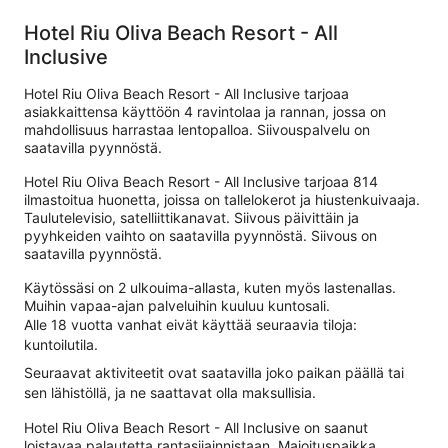
Hotel Riu Oliva Beach Resort - All
Inclusive
Hotel Riu Oliva Beach Resort - All Inclusive tarjoaa
asiakkaittensa käyttöön 4 ravintolaa ja rannan, jossa on
mahdollisuus harrastaa lentopalloa. Siivouspalvelu on
saatavilla pyynnöstä.
Hotel Riu Oliva Beach Resort - All Inclusive tarjoaa 814
ilmastoitua huonetta, joissa on tallelokerot ja hiustenkuivaaja.
Taulutelevisio, satelliittikanavat. Siivous päivittäin ja
pyyhkeiden vaihto on saatavilla pyynnöstä. Siivous on
saatavilla pyynnöstä.
Käytössäsi on 2 ulkouima-allasta, kuten myös lastenallas.
Muihin vapaa-ajan palveluihin kuuluu kuntosali.
Alle 18 vuotta vanhat eivät käyttää seuraavia tiloja:
kuntoilutila.
Seuraavat aktiviteetit ovat saatavilla joko paikan päällä tai
sen lähistöllä, ja ne saattavat olla maksullisia.
Hotel Riu Oliva Beach Resort - All Inclusive on saanut
loistavaa palautetta rantasijainnistaan. Majoituspaikka