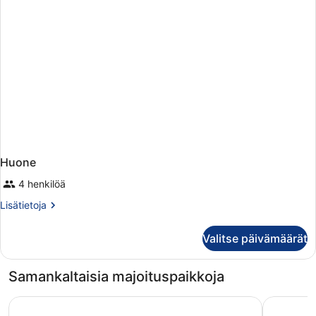
Huone
4 henkilöä
Lisätietoja
Lisätietoja
huoneesta
Huone
Valitse päivämäärät
Samankaltaisia majoituspaikkoja
Bristol Sunset Beach
Arena Suit