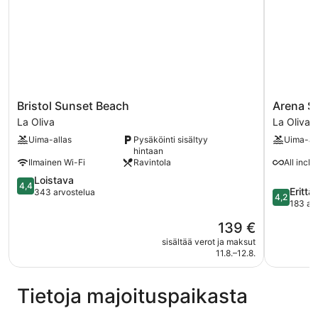
Bristol
Arena
Bristol Sunset Beach
Arena Su
Sunset
Suite
La Oliva
La Oliva
Beach
Hotel
Uima-allas
Pysäköinti sisältyy
Uima-al
La
-
hintaan
Oliva
Adults
Ilmainen Wi-Fi
Ravintola
All inclu
Only
4.4
Loistava
La
4,4
4.2
Erittä
kautta
343 arvostelua
Oliva
4,2
kautta
183 ar
5,
5,
Loistava,
Hinta
139 €
Erittäin
343
on
hyvä,
sisältää verot ja maksut
arvostelua
139 €
11.8.–12.8.
183
arvostelu
Tietoja majoituspaikasta