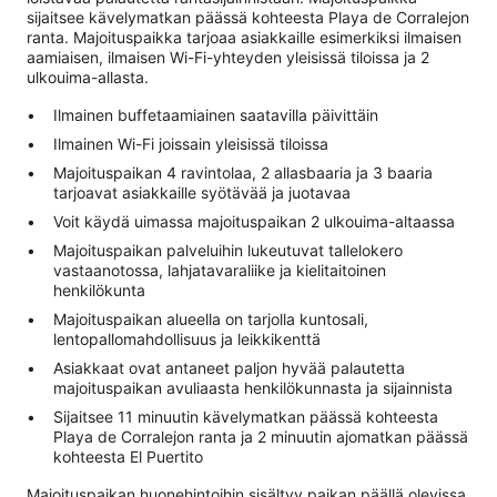
sijaitsee kävelymatkan päässä kohteesta Playa de Corralejon
ranta. Majoituspaikka tarjoaa asiakkaille esimerkiksi ilmaisen
aamiaisen, ilmaisen Wi-Fi-yhteyden yleisissä tiloissa ja 2
ulkouima-allasta.
Ilmainen buffetaamiainen saatavilla päivittäin
Ilmainen Wi-Fi joissain yleisissä tiloissa
Majoituspaikan 4 ravintolaa, 2 allasbaaria ja 3 baaria
tarjoavat asiakkaille syötävää ja juotavaa
Voit käydä uimassa majoituspaikan 2 ulkouima-altaassa
Majoituspaikan palveluihin lukeutuvat tallelokero
vastaanotossa, lahjatavaraliike ja kielitaitoinen
henkilökunta
Majoituspaikan alueella on tarjolla kuntosali,
lentopallomahdollisuus ja leikkikenttä
Asiakkaat ovat antaneet paljon hyvää palautetta
majoituspaikan avuliaasta henkilökunnasta ja sijainnista
Sijaitsee 11 minuutin kävelymatkan päässä kohteesta
Playa de Corralejon ranta ja 2 minuutin ajomatkan päässä
kohteesta El Puertito
Majoituspaikan huonehintoihin sisältyy paikan päällä olevissa