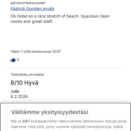
palvelut/mukavuudet
Käännä Googlen avulla
Ok Hotel on a nice stretch of beach. Spacious clean
rooms and great staff.
Yöpyi 7 yötä joulukuussa 2025
0
Tarkistettu arvostelu
8/10 Hyvä
Julio
8.2.2026
Hyvää: Siisteys, henkilökunta ja palvelu ja
Välitämme yksityisyydestäsi
palvelut/mukavuudet
Käännä Googlen avulla
Me ja
347
kumppanimme tallennamme laitteeseesi tietoja ja/tai
Great amenities. Excellent food. Value for money.
haemme niitä siitä, jotta voimme käsitellä henkilötietoja. Näitä