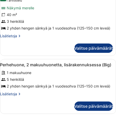
(1
1 arvostelu
Building)
Sviitti,
arvostelu)
Näkymä merelle
merinäköala
40 m²
kuvat
3 henkilöä
2 yhden hengen sänkyä ja 1 vuodesohva (125–150 cm leveä)
Lisätietoja
Lisätietoja
huoneesta
Sviitti,
Valitse päivämäärät
merinäköala
Avaa
Tilava olohuone, jossa on puinen por
2
Perhehuone, 2 makuuhuonetta, lisärakennuksessa (Big)
kaikki
1 makuuhuone
huonetyypin
Perhehuone,
5 henkilöä
2
2 yhden hengen sänkyä ja 1 vuodesohva (125–150 cm leveä)
makuuhuonetta,
Lisätietoja
Lisätietoja
lisärakennuksessa
huoneesta
(Big)
Perhehuone,
Valitse päivämäärät
2
kuvat
makuuhuonetta,