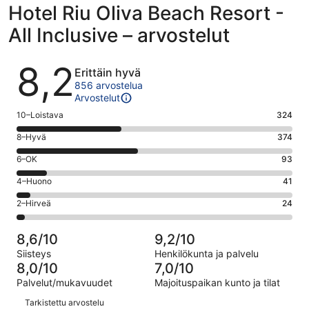
Hotel Riu Oliva Beach Resort -
All Inclusive – arvostelut
Arvostelut
8,2
Erittäin hyvä
856 arvostelua
Arvostelut
Arvosana
10–Loistava
324
10
Arvosana
8–Hyvä
374
-
8
Loistava.
Arvosana
6–OK
93
-
324
6
Hyvä.
Arvosana
4–Huono
41
kautta
-
374
4
856
OK.
Arvosana
2–Hirveä
24
kautta
-
arvostelua
93
2
856
Huono.
kautta
-
arvostelua
41
8,6/10
9,2/10
856
Hirveä.
kautta
Siisteys
Henkilökunta ja palvelu
arvostelua
24
856
8,0/10
7,0/10
kautta
arvostelua
Palvelut/mukavuudet
Majoituspaikan kunto ja tilat
856
Arvostelut
arvostelua
Tarkistettu arvostelu