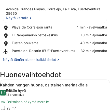
Avenida Grandes Playas, Corralejo, La Oliva, Fuerteventura,
35660
Näytä kartalla
Place,
Playa de Corralejon ranta
‪1 min kävelymatka‬
Näytä kartalla
Playa
Place,
El Campanarion ostoskeskus
‪10 min ajomatka‬
de
El
Corralejon
Place,
Fusten poukama
‪40 min ajomatka‬
Campanarion
ranta
Fusten
ostoskeskus
Airport,
Puerto del Rosario (FUE-Fuerteventura)
‪32 min ajomatka‬
poukama
Puerto
del
Näytä tämän alueen kaikki tiedot
Rosario
(FUE-
Huonevaihtoehdot
Fuerteventura)
Avaa
Hotellihuone, jossa on kaksi sänkyä,
1
Kahden hengen huone, osittainen merinäköala
kaikki
Erittäin hyvä
huonetyypin
8,4
8,4 kautta 10
(18
18 arvostelua
Kahden
arvostelua)
Osittainen näkymä merelle
hengen
23 m²