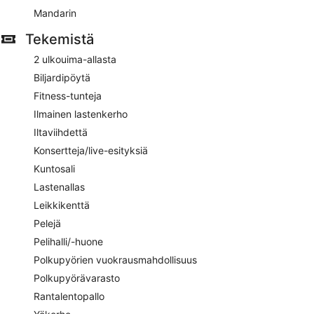
Mandarin
Tekemistä
2 ulkouima-allasta
Biljardipöytä
Fitness-tunteja
Ilmainen lastenkerho
Iltaviihdettä
Konsertteja/live-esityksiä
Kuntosali
Lastenallas
Leikkikenttä
Pelejä
Pelihalli/-huone
Polkupyörien vuokrausmahdollisuus
Polkupyörävarasto
Rantalentopallo