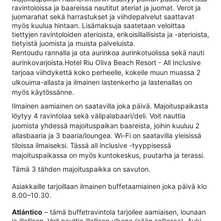
ravintoloissa ja baareissa nautitut ateriat ja juomat. Verot ja
juomarahat sekä harrastukset ja viihdepalvelut saattavat
myös kuulua hintaan. Lisämaksuja saatetaan veloittaa
tiettyjen ravintoloiden aterioista, erikoisillallisista ja -aterioista,
tietyistä juomista ja muista palveluista.
Rentoudu rannalla ja ota aurinkoa aurinkotuolissa sekä nauti
aurinkovarjoista.Hotel Riu Oliva Beach Resort - All Inclusive
tarjoaa viihdykettä koko perheelle, kokeile muun muassa 2
ulkouima-allasta ja ilmainen lastenkerho ja lastenallas on
myös käytössänne.
Ilmainen aamiainen on saatavilla joka päivä. Majoituspaikasta
löytyy 4 ravintolaa sekä välipalabaari/deli. Voit nauttia
juomista yhdessä majoituspaikan baareista, joihin kuuluu 2
allasbaaria ja 3 baaria/loungea. Wi-Fi on saatavilla yleisissä
tiloissa ilmaiseksi. Tässä all inclusive -tyyppisessä
majoituspaikassa on myös kuntokeskus, puutarha ja terassi.
Tämä 3 tähden majoituspaikka on savuton.
Asiakkaille tarjoillaan ilmainen buffetaamiainen joka päivä klo
8.00–10.30.
Atlántico
– tämä buffetravintola tarjoilee aamiaisen, lounaan
ja illallisen. Voit nauttia illallisen ulkona (sään salliessa). Auki