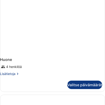
Huone
4 henkilöä
Lisätietoja
Lisätietoja
huoneesta
Huone
Valitse päivämäärät