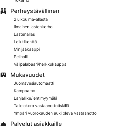
Yökerho
Perheystävällinen
2 ulkouima-allasta
Ilmainen lastenkerho
Lastenallas
Leikkikenttä
Minijääkaappi
Pelihalli
Välipalabaari/herkkukauppa
Mukavuudet
Juomavesiautomaatti
Kampaamo
Lahjaliike/lehtimyymälä
Tallelokero vastaanottotiskillä
Ympäri vuorokauden auki oleva vastaanotto
Palvelut asiakkaille