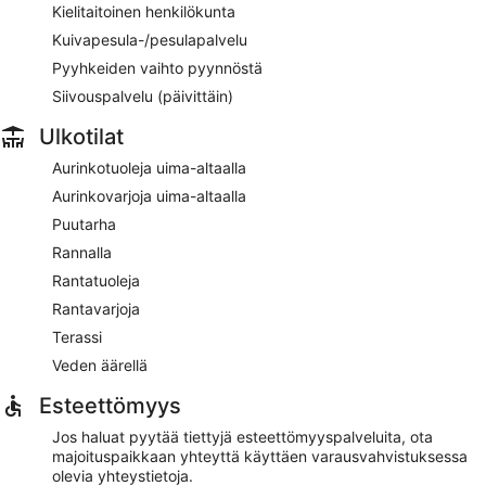
Kielitaitoinen henkilökunta
Kuivapesula-/pesulapalvelu
Pyyhkeiden vaihto pyynnöstä
Siivouspalvelu (päivittäin)
Ulkotilat
Aurinkotuoleja uima-altaalla
Aurinkovarjoja uima-altaalla
Puutarha
Rannalla
Rantatuoleja
Rantavarjoja
Terassi
Veden äärellä
Esteettömyys
Jos haluat pyytää tiettyjä esteettömyyspalveluita, ota
majoituspaikkaan yhteyttä käyttäen varausvahvistuksessa
olevia yhteystietoja.