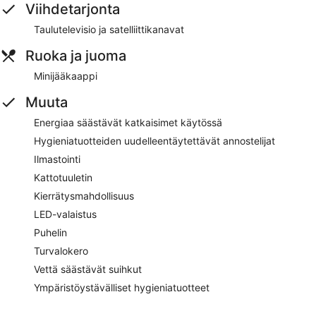
Viihdetarjonta
Taulutelevisio ja satelliittikanavat
Ruoka ja juoma
Minijääkaappi
Muuta
Energiaa säästävät katkaisimet käytössä
Hygieniatuotteiden uudelleentäytettävät annostelijat
Ilmastointi
Kattotuuletin
Kierrätysmahdollisuus
LED-valaistus
Puhelin
Turvalokero
Vettä säästävät suihkut
Ympäristöystävälliset hygieniatuotteet