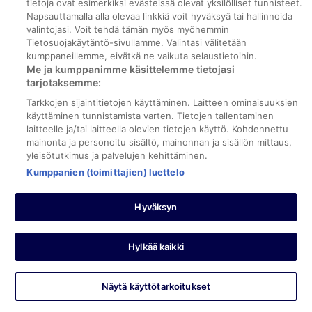
Yöpyi 7 yötä helmikuussa 2026
tietoja ovat esimerkiksi evästeissä olevat yksilölliset tunnisteet.
Napsauttamalla alla olevaa linkkiä voit hyväksyä tai hallinnoida
0
valintojasi. Voit tehdä tämän myös myöhemmin
Tietosuojakäytäntö-sivullamme. Valintasi välitetään
kumppaneillemme, eivätkä ne vaikuta selaustietoihin.
Tarkistettu arvostelu
Me ja kumppanimme käsittelemme tietojasi
8/10 Hyvä
tarjotaksemme:
Patrice
Tarkkojen sijaintitietojen käyttäminen. Laitteen ominaisuuksien
1.5.2026
käyttäminen tunnistamista varten. Tietojen tallentaminen
Hyvää: Henkilökunta ja palvelu
laitteelle ja/tai laitteella olevien tietojen käyttö. Kohdennettu
Käännä Googlen avulla
mainonta ja personoitu sisältö, mainonnan ja sisällön mittaus,
yleisötutkimus ja palvelujen kehittäminen.
Location directly next to the sand dunes and very nice
Kumppanien (toimittajien) luettelo
sandy beach is perfect, if not rather unique on
Fuerteventura. The hotel has come into the ages, is not
very modern anymore. However, staff are friendly, all-
Hyväksyn
inclusive services all day are sufficient what is needed
during a beach vacation. Price is very good if comparing
Näytä enemmän
including food, drinks etc which are all included. To be
Yöpyi 10 yötä huhtikuussa 2026
Hylkää kaikki
avoided for people who look for a luxurious and modern
hotel.
0
Näytä käyttötarkoitukset
Tarkistettu arvostelu