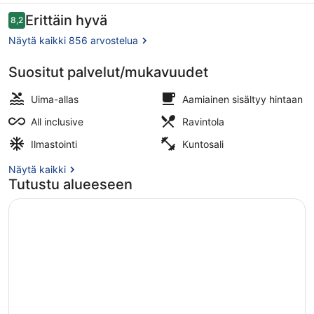
All
Arvostelut
Erittäin hyvä
8,2
8,2 kautta 10.
Inclusive
Näytä kaikki 856 arvostelua
valokuvagalleria
Suositut palvelut/mukavuudet
2 ulkouima-allasta, aurinkovarjoja, 
Uima-allas
Aamiainen sisältyy hintaan
All inclusive
Ravintola
Ilmastointi
Kuntosali
Näytä kaikki
Tutustu alueeseen