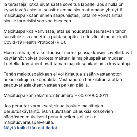
ja terasseja, jotka eivät saata soveltua lapsille. Jos sinulla on
kysyttävää asiasta, suosittelemme sinua ottamaan yhteyttä
majoituspaikkaan ennen saapumistasi, jotta he voivat antaa
sinulle tarpeisiisi sopivan huoneen
Majoituspaikka vahvistaa, että se noudattaa seuraavan tahon
suosituksissa annettuja puhtaanapito- ja desifiointimenetelmiä:
Covid-19 Health Protocol (RIU).
Huomaathan, että kulttuuriset normit ja asiakkaisiin sovellettavat
käytännöt voivat poiketa maittain ja majoituspaikan mukaan.
Luetellut käytännöt ovat tämän majoituspaikan omia käytäntöjä.
Tähän majoituspaikkaan ei voi kirjautua sisään vastaanoton
aukioloaikojen ulkopuolella. Vastaanoton henkilökunta ottaa
saapuvat asiakkaat vastaan paikan päällä.
Majoituspaikan rekisteröintinumero H-35/2/0000011
Jos peruutat varauksesi, sinua koskee majoittajan
peruutuskäytäntö. EU:n kuluttajan oikeuksia koskevien
säädösten mukaisesti peruutusoikeus ei koske
majoitusvarauspalveluita.
Näytä kaikki tärkeät tiedot