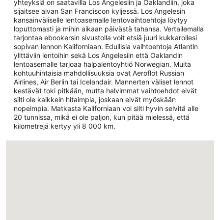
yhteyksiä on saatavilla Los Angelesiin ja Oaklandiin, joka
sijaitsee aivan San Franciscon kyljessä. Los Angelesin
kansainväliselle lentoasemalle lentovaihtoehtoja löytyy
loputtomasti ja mihin aikaan päivästä tahansa. Vertailemalla
tarjontaa ebookersin sivustolla voit etsiä juuri kukkarollesi
sopivan lennon Kaliforniaan. Edullisia vaihtoehtoja Atlantin
ylittäviin lentoihin sekä Los Angelesiin että Oaklandin
lentoasemalle tarjoaa halpalentoyhtiö Norwegian. Muita
kohtuuhintaisia mahdollisuuksia ovat Aeroflot Russian
Airlines, Air Berlin tai Icelandair. Mannerten väliset lennot
kestävät toki pitkään, mutta halvimmat vaihtoehdot eivät
silti ole kaikkein hitaimpia, joskaan eivät myöskään
nopeimpia. Matkasta Kaliforniaan voi silti hyvin selvitä alle
20 tunnissa, mikä ei ole paljon, kun pitää mielessä, että
kilometrejä kertyy yli 8 000 km.
Ladataan