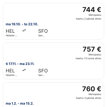
Valitse lentoyhtiön Scandinavian Airlines lento, lähtö ma
744 €
744 €
Menopaluu,
Menopaluu
haettu
haettu 2 päivää sitten
2
ma 19.10. - to 22.10.
päivää
HEL
SFO
sitten
Helsinki-
San
Vantaa
Franciscon
kansainvälinen
Valitse lentoyhtiön Turkish Airlines lento, lähtö ti 17.11.
lentoasema
757 €
757 €
Menopaluu,
Menopaluu
haettu
haettu 13 tuntia sitten
13
ti 17.11. - ma 23.11.
tuntia
HEL
SFO
sitten
Helsinki-
San
Vantaa
Franciscon
kansainvälinen
Valitse lentoyhtiön Scandinavian Airlines lento, lähtö ma
lentoasema
760 €
760 €
Menopaluu,
Menopaluu
haettu
haettu 3 päivää sitten
3
ma 1.2. - ma 15.2.
päivää