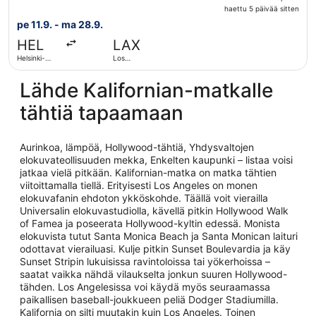
haettu
haettu 5 päivää sitten
5
pe 11.9. - ma 28.9.
päivää
HEL
LAX
sitten
Helsinki-
Los
Vantaa
Angelesin
kansainvälinen
Lähde Kalifornian-matkalle
lentoasema
tähtiä tapaamaan
Aurinkoa, lämpöä, Hollywood-tähtiä, Yhdysvaltojen
elokuvateollisuuden mekka, Enkelten kaupunki – listaa voisi
jatkaa vielä pitkään. Kalifornian-matka on matka tähtien
viitoittamalla tiellä. Erityisesti Los Angeles on monen
elokuvafanin ehdoton ykköskohde. Täällä voit vierailla
Universalin elokuvastudiolla, kävellä pitkin Hollywood Walk
of Famea ja poseerata Hollywood-kyltin edessä. Monista
elokuvista tutut Santa Monica Beach ja Santa Monican laituri
odottavat vierailuasi. Kulje pitkin Sunset Boulevardia ja käy
Sunset Stripin lukuisissa ravintoloissa tai yökerhoissa –
saatat vaikka nähdä vilaukselta jonkun suuren Hollywood-
tähden. Los Angelesissa voi käydä myös seuraamassa
paikallisen baseball-joukkueen peliä Dodger Stadiumilla.
Kalifornia on silti muutakin kuin Los Angeles. Toinen