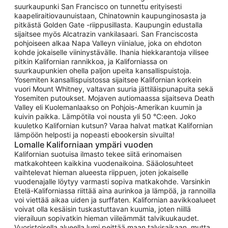
suurkaupunki San Francisco on tunnettu erityisesti
kaapeliraitiovaunuistaan, Chinatownin kaupunginosasta ja
pitkästä Golden Gate -riippusillasta. Kaupungin edustalla
sijaitsee myös Alcatrazin vankilasaari. San Franciscosta
pohjoiseen alkaa Napa Valleyn viinialue, joka on ehdoton
kohde jokaiselle viininystävälle. Ihania hiekkarantoja vilisee
pitkin Kalifornian rannikkoa, ja Kaliforniassa on
suurkaupunkien ohella paljon upeita kansallispuistoja.
Yosemiten kansallispuistossa sijaitsee Kalifornian korkein
vuori Mount Whitney, valtavan suuria jättiläispunapuita sekä
Yosemiten putoukset. Mojaven autiomaassa sijaitseva Death
Valley eli Kuolemanlaakso on Pohjois-Amerikan kuumin ja
kuivin paikka. Lämpötila voi nousta yli 50 °C:een. Joko
kuuletko Kalifornian kutsun? Varaa halvat matkat Kalifornian
lämpöön helposti ja nopeasti ebookersin sivuilta!
Lomalle Kaliforniaan ympäri vuoden
Kalifornian suotuisa ilmasto tekee siitä erinomaisen
matkakohteen kaikkina vuodenaikoina. Sääolosuhteet
vaihtelevat hieman alueesta riippuen, joten jokaiselle
vuodenajalle löytyy varmasti sopiva matkakohde. Varsinkin
Etelä-Kaliforniassa riittää aina aurinkoa ja lämpöä, ja rannoilla
voi viettää aikaa uiden ja surffaten. Kalifornian aavikkoalueet
voivat olla kesäisin tuskastuttavan kuumia, joten niillä
vierailuun sopivatkin hieman viileämmät talvikuukaudet.
Vuoristoisella alueella lumi peittää maan talvisaikaan, mutta