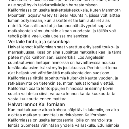
alue sopii hyvin talviurheilulajien harrastamiseen.
Kaliforniassa on useita laskettelukeskuksia, kuten Mammoth
Mountain, Squaw Valley tai Bear Mountain, joissa voit laittaa
lumen pöllyämään, kun laskettelet tai lumilautailet alas
rinteitä. Kansallispuistot ja luonnonnähtävyydet sopivat
matkakohteiksi muuhunkin aikaan vuodesta, ja tällöin voit
tehdä pitkiä vaelluksia upeissa maisemissa.
Vertaile hintoja ja sesonkeja
Halvat lennot Kaliforniaan saat varattua erityisesti touko- ja
marraskuussa. Kesä on aina suosittua matkailuaikaa, ja tämä
pätee myös Kaliforniaan. Esimerkiksi Los Angelesiin
suuntautuvien lentojen hinnoissa on havaittavissa nousua
kesäkuukausien lisäksi myös joulukuussa. Perinteiset loma-
ajat heijastuvat väistämättä matkakohteiden suosioon.
Kaliforniassa riittää tapahtumia kuitenkin kautta vuoden, ja
ratkaisevinta on tietenkin se, miten haluat lomasi viettää.
Kalifornian osalta lentolippujen hinnoissa ei esiinny kovin
suurta vaihtelua siinä, varaako lennon kahta kuukautta tai
vasta kuukautta ennen matkaa.
Halvat lennot Kaliforniaan
Kun matkakuume alkaa kohota hälyttäviin lukemiin, on aika
aloittaa matkan suunnittelu aurinkoiseen Kaliforniaan.
Kaliforniassa on useita lentoasemia, joille on mahdollista
lentää Suomesta vähintään yhdellä välilaskulla. Edullisimpia