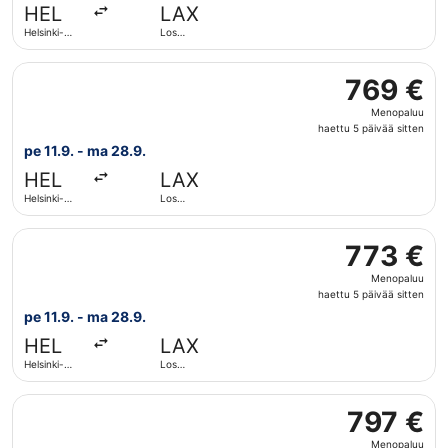
HEL
LAX
sitten
Helsinki-
Los
Vantaa
Angelesin
kansainvälinen
Valitse lentoyhtiön Air France lento, lähtö pe 11.9. koht
lentoasema
769 €
769 €
Menopaluu,
Menopaluu
haettu
haettu 5 päivää sitten
5
pe 11.9. - ma 28.9.
päivää
HEL
LAX
sitten
Helsinki-
Los
Vantaa
Angelesin
kansainvälinen
Valitse lentoyhtiön KLM lento, lähtö pe 11.9. kohteesta H
lentoasema
773 €
773 €
Menopaluu,
Menopaluu
haettu
haettu 5 päivää sitten
5
pe 11.9. - ma 28.9.
päivää
HEL
LAX
sitten
Helsinki-
Los
Vantaa
Angelesin
kansainvälinen
Valitse lentoyhtiön Lufthansa lento, lähtö pe 11.9. kohte
lentoasema
797 €
797 €
Menopaluu,
Menopaluu