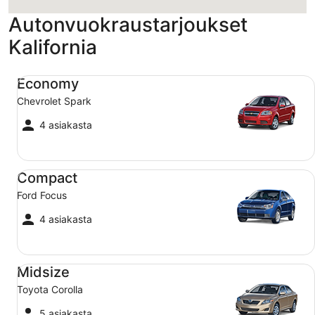
Autonvuokraustarjoukset
Kalifornia
Economy Chevrolet Spark
Economy
Chevrolet Spark
4 asiakasta
Compact Ford Focus
Compact
Ford Focus
4 asiakasta
Midsize Toyota Corolla
Midsize
Toyota Corolla
5 asiakasta