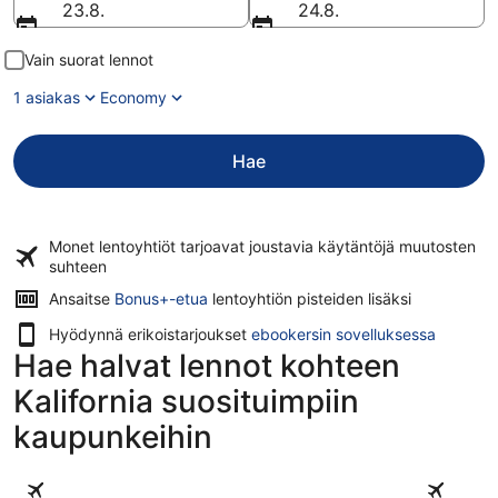
23.8.
24.8.
Vain suorat lennot
1 asiakas
Economy
Hae
Monet lentoyhtiöt tarjoavat
joustavia käytäntöjä
muutosten
suhteen
Ansaitse
Bonus+-etua
lentoyhtiön pisteiden lisäksi
Hyödynnä erikoistarjoukset
ebookersin sovelluksessa
Hae halvat lennot kohteen
Kalifornia suosituimpiin
kaupunkeihin
San Diego
Los Angel