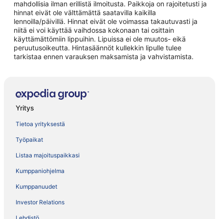
mahdollisia ilman erillistä ilmoitusta. Paikkoja on rajoitetusti ja
hinnat eivät ole välttämättä saatavilla kaikilla
lennoilla/päivillä. Hinnat eivät ole voimassa takautuvasti ja
niitä ei voi käyttää vaihdossa kokonaan tai osittain
käyttämättömiin lippuihin. Lipuissa ei ole muutos- eikä
peruutusoikeutta. Hintasäännöt kullekkin lipulle tulee
tarkistaa ennen varauksen maksamista ja vahvistamista.
Yritys
Tietoa yrityksestä
Työpaikat
Listaa majoituspaikkasi
Kumppaniohjelma
Kumppanuudet
Investor Relations
Lehdistö