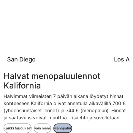
San Diego
Los An
Halvat menopaluulennot
Kalifornia
Halvimmat viimeisten 7 päivän aikana löydetyt hinnat
kohteeseen Kalifornia olivat annetulla aikavälillä 700 €
(yhdensuuntaiset lennot) ja 744 € (menopaluu). Hinnat
ja saatavuus voivat muuttua. Lisäehtoja sovelletaan.
Kaikki tarjoukset
Vain meno
Menopaluu