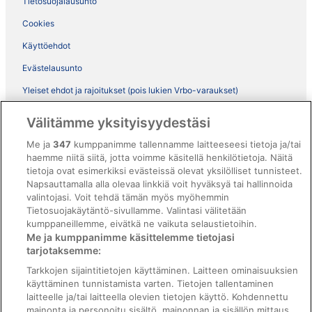
Tietosuojalausunto
Cookies
Käyttöehdot
Evästelausunto
Yleiset ehdot ja rajoitukset (pois lukien Vrbo-varaukset)
Vrbon sopimusehdot
Välitämme yksityisyydestäsi
Saavutettavuus
Me ja
347
kumppanimme tallennamme laitteeseesi tietoja ja/tai
ebookers BONUS+ -ohjelman ehdot
haemme niitä siitä, jotta voimme käsitellä henkilötietoja. Näitä
tietoja ovat esimerkiksi evästeissä olevat yksilölliset tunnisteet.
Oikeudelliset tiedot / ota meihin yhteyttä
Napsauttamalla alla olevaa linkkiä voit hyväksyä tai hallinnoida
valintojasi. Voit tehdä tämän myös myöhemmin
Sisältövaatimukset ja ilmoituksen tekeminen sisällöstä
Tietosuojakäytäntö-sivullamme. Valintasi välitetään
kumppaneillemme, eivätkä ne vaikuta selaustietoihin.
Tuki
Me ja kumppanimme käsittelemme tietojasi
tarjotaksemme:
Ota yhteyttä
Tarkkojen sijaintitietojen käyttäminen. Laitteen ominaisuuksien
Varauksen muuttaminen tai peruuttaminen
käyttäminen tunnistamista varten. Tietojen tallentaminen
laitteelle ja/tai laitteella olevien tietojen käyttö. Kohdennettu
Varaa lento lentoyhtiön hyvityskupongeilla
mainonta ja personoitu sisältö, mainonnan ja sisällön mittaus,