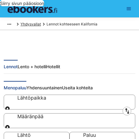
Siirry sivun pääosioon
Yhdysvallat
Lennot kohteeseen Kalifornia
Lennot
Lento + hotelli
Hotellit
Halvat lennot Kaliforniaan alkaen
700 €
Menopaluu
Yhdensuuntainen
Useita kohteita
Lähtöpaikka
Lähtöpaikka
Määränpää
Määränpää
Lähtö
Paluu