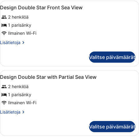
Avaa
Egyptinpuuvillaiset lakanat, ylellis
15
Design Double Star Front Sea View
kaikki
2 henkilöä
huonetyypin
Design
1 parisänky
Double
Ilmainen Wi-Fi
Star
Lisätietoja
Lisätietoja
Front
huoneesta
Sea
Design
Valitse päivämäärät
Double
View
Star
kuvat
Front
Avaa
Egyptinpuuvillaiset lakanat, ylellis
22
Sea
Design Double Star with Partial Sea View
kaikki
View
2 henkilöä
huonetyypin
Design
1 parisänky
Double
Ilmainen Wi-Fi
Star
Lisätietoja
Lisätietoja
with
huoneesta
Partial
Design
Valitse päivämäärät
Double
Sea
Star
View