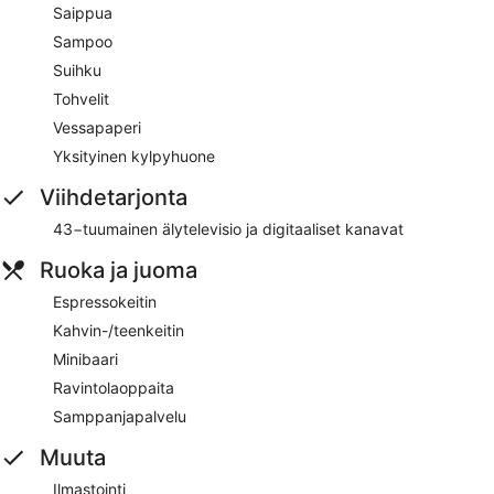
Saippua
Sampoo
Suihku
Tohvelit
Vessapaperi
Yksityinen kylpyhuone
Viihdetarjonta
43−tuumainen älytelevisio ja digitaaliset kanavat
Ruoka ja juoma
Espressokeitin
Kahvin-/teenkeitin
Minibaari
Ravintolaoppaita
Samppanjapalvelu
Muuta
Ilmastointi