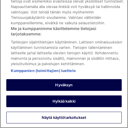
tietoja ovat esimerkiksi evästeissä olevat yksilölliset tunnisteet.
ja tilat
Napsauttamalla alla olevaa linkkiä voit hyväksyä tai hallinnoida
Käännä Googlen avulla
valintojasi. Voit tehdä tämän myös myöhemmin
Tietosuojakäytäntö-sivullamme. Valintasi välitetään
We had a very nice stay at the NYX Limassol. Beautiful
kumppaneillemme, eivätkä ne vaikuta selaustietoihin.
view of the ocean from our room, very nice and friendly
Me ja kumppanimme käsittelemme tietojasi
staff, excellent breakfast.
tarjotaksemme:
Yöpyi 3 yötä kesäkuussa 2025
Tarkkojen sijaintitietojen käyttäminen. Laitteen ominaisuuksien
0
käyttäminen tunnistamista varten. Tietojen tallentaminen
laitteelle ja/tai laitteella olevien tietojen käyttö. Kohdennettu
mainonta ja personoitu sisältö, mainonnan ja sisällön mittaus,
Tarkistettu arvostelu
yleisötutkimus ja palvelujen kehittäminen.
10/10 Loistava
Kumppanien (toimittajien) luettelo
Roei
22.12.2025
Hyväksyn
Hyvää: Siisteys, henkilökunta ja palvelu ja
palvelut/mukavuudet
Käännä Googlen avulla
Hylkää kaikki
Wonderful
Yöpyi 2 yötä joulukuussa 2025
Näytä käyttötarkoitukset
0