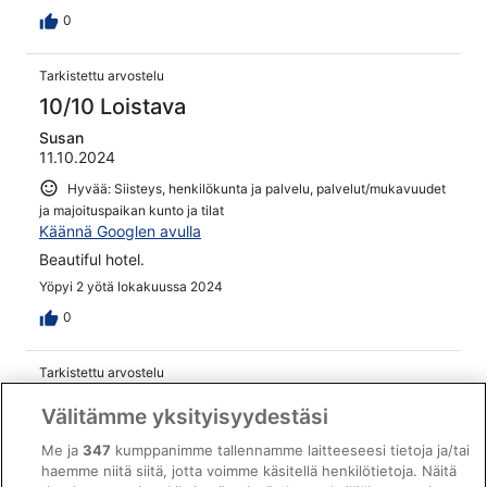
0
Tarkistettu arvostelu
10/10 Loistava
Susan
11.10.2024
Hyvää: Siisteys, henkilökunta ja palvelu, palvelut/mukavuudet
ja majoituspaikan kunto ja tilat
Käännä Googlen avulla
Beautiful hotel.
Yöpyi 2 yötä lokakuussa 2024
0
Tarkistettu arvostelu
10/10 Loistava
Välitämme yksityisyydestäsi
George
Me ja
347
kumppanimme tallennamme laitteeseesi tietoja ja/tai
15.6.2025
haemme niitä siitä, jotta voimme käsitellä henkilötietoja. Näitä
Hyvää: Siisteys, palvelut/mukavuudet ja majoituspaikan kunto