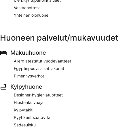
Merkityt tupakointialueet
Vastaanottosali
Yhteinen olohuone
Huoneen palvelut/mukavuudet
Makuuhuone
Allergiatestatut vuodevaatteet
Egyptinpuuvillaiset lakanat
Pimennysverhot
Kylpyhuone
Designer-hygieniatuotteet
Hiustenkuivaaja
Kylpytakit
Pyyhkeet saatavilla
Sadesuihku