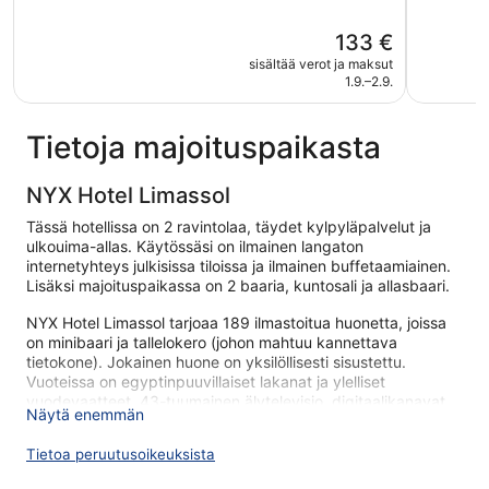
5,
5,
Erittäin
Loistava,
Hinta
133 €
hyvä,
555
on
sisältää verot ja maksut
546
arvostelu
133 €
1.9.–2.9.
arvostelua
Tietoja majoituspaikasta
NYX Hotel Limassol
Tässä hotellissa on 2 ravintolaa, täydet kylpyläpalvelut ja
ulkouima-allas. Käytössäsi on ilmainen langaton
internetyhteys julkisissa tiloissa ja ilmainen buffetaamiainen.
Lisäksi majoituspaikassa on 2 baaria, kuntosali ja allasbaari.
NYX Hotel Limassol tarjoaa 189 ilmastoitua huonetta, joissa
on minibaari ja tallelokero (johon mahtuu kannettava
tietokone). Jokainen huone on yksilöllisesti sisustettu.
Vuoteissa on egyptinpuuvillaiset lakanat ja ylelliset
vuodevaatteet. 43-tuumainen älytelevisio, digitaalikanavat.
Näytä enemmän
Kylpyhuoneista löytyy suihku, sadesuihkupää, kylpytakit,
tohvelit ja designer-hygieniatuotteet. Asiakkaat voivat
Tietoa peruutusoikeuksista
surffata verkossa käyttämällä huonehintaan sisältyvää
langatonta internetyhteyttä (nopeus: 25+ Mbit/s). Lisäksi