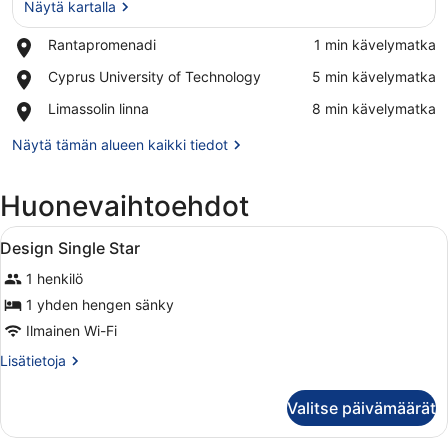
Näytä kartalla
Place,
Rantapromenadi
‪1 min kävelymatka‬
Rantapromenadi
Näytä kartalla
Place,
Cyprus University of Technology
‪5 min kävelymatka‬
Cyprus
Place,
Limassolin linna
‪8 min kävelymatka‬
University
Limassolin
of
linna
Näytä tämän alueen kaikki tiedot
Technology
Huonevaihtoehdot
Avaa
Hotellihuone, jossa on suuri sänky, 
4
Design Single Star
kaikki
1 henkilö
huonetyypin
Design
1 yhden hengen sänky
Single
Ilmainen Wi-Fi
Star
Lisätietoja
Lisätietoja
kuvat
huoneesta
Design
Valitse päivämäärät
Single
Star