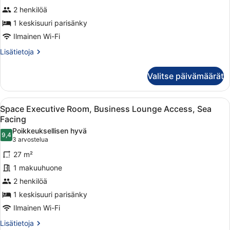
Double
2 henkilöä
Room,
1 keskisuuri parisänky
Down
Ilmainen Wi-Fi
to
Lisätietoja
Lisätietoja
Earth
huoneesta
kuvat
Superior
Valitse päivämäärät
Double
Room,
Down
Avaa
Moderni hotellihuone, jossa on suu
6
to
Space Executive Room, Business Lounge Access, Sea
kaikki
Earth
Facing
huonetyypin
Poikkeuksellisen hyvä
9,4
Space
9,4 kautta 10
(3
3 arvostelua
Executive
arvostelua)
27 m²
Room,
1 makuuhuone
Business
2 henkilöä
Lounge
1 keskisuuri parisänky
Access,
Sea
Ilmainen Wi-Fi
Facing
Lisätietoja
Lisätietoja