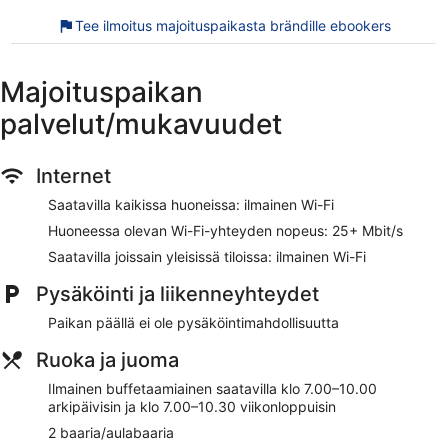
huoneissa on espressokoneet ja kahvin-/teenkeitin. Siivous
Tee ilmoitus majoituspaikasta brändille ebookers
päivittäin ja allergiatestatut vuodevaatteet on saatavilla
pyynnöstä.
Majoituspaikan
Tässä hotellissa käytössäsi on ulkouima-allas, sauna ja
kuntosali.
palvelut/mukavuudet
Aegeo Spa tarjoaa käyttöösi 2 hoitohuonetta. Palveluihin
kuuluvat syväkudoshieronta, kuumakivihieronta,
Internet
urheiluhieronta ja klassinen hieronta. Kylpylästä löytyy sauna
ja höyrysauna. Kylpylässä on tarjolla muun muassa
Saatavilla kaikissa huoneissa: ilmainen Wi-Fi
aromaterapiahoitoja. Kylpylä on auki joka päivä.
Huoneessa olevan Wi-Fi-yhteyden nopeus: 25+ Mbit/s
NYX Hotel Limassol on saanut loistavaa palautetta ilmaisesta
Saatavilla joissain yleisissä tiloissa: ilmainen Wi-Fi
aamiaisestaan. Majoituspaikka sijaitsee vain lyhyen
kävelymatkan päässä kohteesta Rantapromenadi.
Pysäköinti ja liikenneyhteydet
Majoituspaikassa on saatavilla ilmainen Wi-Fi yleisissä
Paikan päällä ei ole pysäköintimahdollisuutta
tiloissa, 2 ravintolaa ja 2 baaria. Tämän majoituspaikan
tarjoamiin lemmikkipalveluihin kuuluu ruoka- ja vesikulhot.
Ruoka ja juoma
Ilmainen buffetaamiainen saatavilla päivittäin
Ilmainen buffetaamiainen saatavilla klo 7.00–10.00
Ilmainen Wi-Fi (nopeus: 25+ Mbit/s)
arkipäivisin ja klo 7.00–10.30 viikonloppuisin
Majoituspaikan 2 ravintolaa, allasbaari ja 2 baaria
2 baaria/aulabaaria
tarjoavat asiakkaille syötävää ja juotavaa