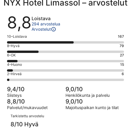
NYX Hotel Limassol – arvostelut
Arvostelut
8,8
Loistava
294 arvostelua
Arvostelut
Arvosana
10–Loistava
167
10
Arvosana
8–Hyvä
79
-
8
Loistava.
Arvosana
6–OK
27
-
167
6
Hyvä.
Arvosana
4–Huono
15
kautta
-
79
4
294
OK.
Arvosana
2–Hirveä
6
kautta
-
arvostelua
27
2
294
Huono.
kautta
-
arvostelua
15
9,4/10
9,0/10
294
Hirveä.
kautta
Siisteys
Henkilökunta ja palvelu
arvostelua
6
294
8,8/10
9,0/10
kautta
arvostelua
Palvelut/mukavuudet
Majoituspaikan kunto ja tilat
294
Arvostelut
arvostelua
Tarkistettu arvostelu
8/10 Hyvä