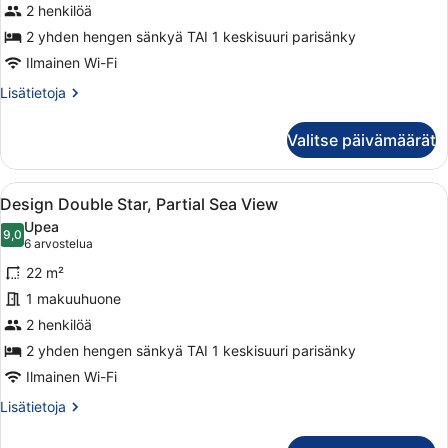
2 henkilöä
kuvat
2 yhden hengen sänkyä TAI 1 keskisuuri parisänky
Ilmainen Wi-Fi
Lisätietoja
Lisätietoja
huoneesta
Design
Valitse päivämäärät
Double
Star
Avaa
Moderni hotellihuone, jossa on suuri
5
Design Double Star, Partial Sea View
kaikki
Upea
huonetyypin
9,0
9,0 kautta 10
(6
6 arvostelua
Design
arvostelua)
22 m²
Double
1 makuuhuone
Star,
2 henkilöä
Partial
Sea
2 yhden hengen sänkyä TAI 1 keskisuuri parisänky
View
Ilmainen Wi-Fi
kuvat
Lisätietoja
Lisätietoja
huoneesta
Design