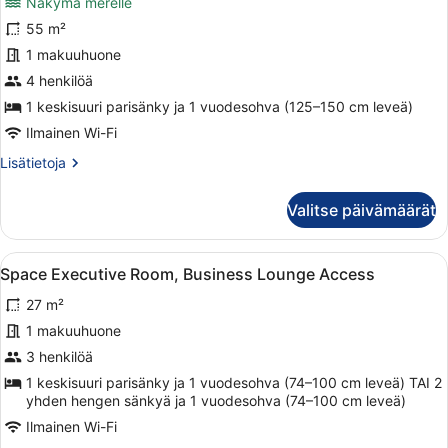
Näkymä merelle
Heaven
55 m²
Deluxe
Suite,
1 makuuhuone
Business
4 henkilöä
Lounge
1 keskisuuri parisänky ja 1 vuodesohva (125–150 cm leveä)
Access,
Ilmainen Wi-Fi
Sea
Lisätietoja
Lisätietoja
Facing
huoneesta
kuvat
Heaven
Valitse päivämäärät
Deluxe
Suite,
Business
Avaa
Moderni hotellihuone, jossa on suur
4
Lounge
Space Executive Room, Business Lounge Access
kaikki
Access,
27 m²
Sea
huonetyypin
Facing
Space
1 makuuhuone
Executive
3 henkilöä
Room,
1 keskisuuri parisänky ja 1 vuodesohva (74–100 cm leveä) TAI 2
Business
yhden hengen sänkyä ja 1 vuodesohva (74–100 cm leveä)
Lounge
Ilmainen Wi-Fi
Access