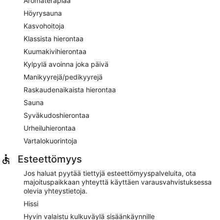
Aromaterapiaa
Höyrysauna
Kasvohoitoja
Klassista hierontaa
Kuumakivihierontaa
Kylpylä avoinna joka päivä
Manikyyrejä/pedikyyrejä
Raskaudenaikaista hierontaa
Sauna
Syväkudoshierontaa
Urheiluhierontaa
Vartalokuorintoja
Esteettömyys
Jos haluat pyytää tiettyjä esteettömyyspalveluita, ota
majoituspaikkaan yhteyttä käyttäen varausvahvistuksessa
olevia yhteystietoja.
Hissi
Hyvin valaistu kulkuväylä sisäänkäynnille