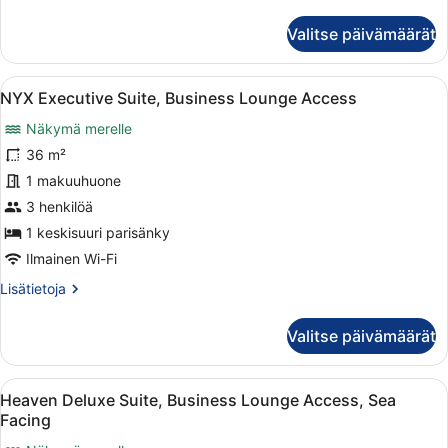
kuvat
huoneesta
Space
Valitse päivämäärät
Executive
Room,
Business
Avaa
Moderni hotellihuone, jossa on suur
10
Lounge
NYX Executive Suite, Business Lounge Access
kaikki
Access,
Näkymä merelle
Sea
huonetyypin
Facing
NYX
36 m²
Executive
1 makuuhuone
Suite,
3 henkilöä
Business
1 keskisuuri parisänky
Lounge
Ilmainen Wi-Fi
Access
Lisätietoja
Lisätietoja
kuvat
huoneesta
NYX
Valitse päivämäärät
Executive
Suite,
Business
Avaa
Moderni hotellihuone, jossa on suur
6
Lounge
Heaven Deluxe Suite, Business Lounge Access, Sea
kaikki
Access
Facing
huonetyypin