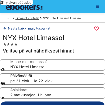
Siirry sivun pääosioon
Limassol – hotellit
NYX Hotel Limassol, Limassol
Näytä kaikki majoituspaikat
NYX Hotel Limassol
4.0
tähden
Valitse päivät nähdäksesi hinnat
majoituspaikka
Minne olet menossa?
NYX Hotel Limassol
Päivämäärät
pe 21. elok. - la 22. elok.
Asiakkaat
2 matkustajaa, 1 huone