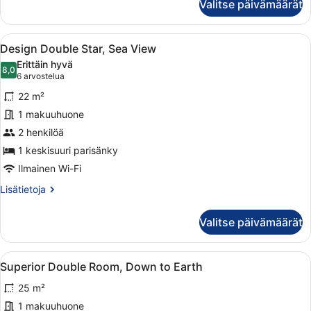
Valitse päivämäärät
Double
Star,
Partial
Avaa
Moderni hotellihuone, jossa on suur
8
Sea
Design Double Star, Sea View
kaikki
View
Erittäin hyvä
huonetyypin
8,0
8,0 kautta 10
(6
6 arvostelua
Design
arvostelua)
22 m²
Double
1 makuuhuone
Star,
2 henkilöä
Sea
View
1 keskisuuri parisänky
kuvat
Ilmainen Wi-Fi
Lisätietoja
Lisätietoja
huoneesta
Design
Valitse päivämäärät
Double
Star,
Sea
Avaa
Moderni hotellihuone, jossa on suur
8
View
Superior Double Room, Down to Earth
kaikki
25 m²
huonetyypin
Superior
1 makuuhuone