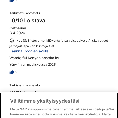
Tarkistettu arvostelu
10/10 Loistava
Catherine
3.4.2026
Hyvää: Siisteys, henkilökunta ja palvelu, palvelut/mukavuudet
ja majoituspaikan kunto ja tilat
Käännä Googlen avulla
Wonderful Kenyan hospitality!
Yöpyi 1 yön maaliskuussa 2026
0
Tarkistettu arvostelu
10/10 Loistava
Välitämme yksityisyydestäsi
Umar
14.4.2026
Me ja
347
kumppanimme tallennamme laitteeseesi tietoja ja/tai
Hyvää: Siisteys, henkilökunta ja palvelu, palvelut/mukavuudet
haemme niitä siitä, jotta voimme käsitellä henkilötietoja. Näitä