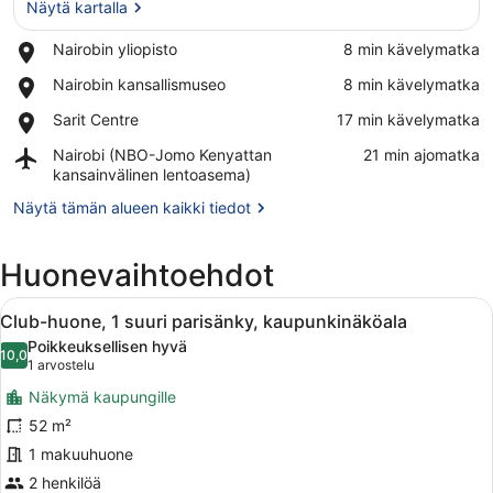
Näytä kartalla
Place,
Nairobin yliopisto
‪8 min kävelymatka‬
Nairobin
Näytä kartalla
Place,
Nairobin kansallismuseo
‪8 min kävelymatka‬
yliopisto
Nairobin
Place,
Sarit Centre
‪17 min kävelymatka‬
kansallismuseo
Sarit
Airport,
Nairobi (NBO-Jomo Kenyattan
‪21 min ajomatka‬
Centre
Nairobi
kansainvälinen lentoasema)
(NBO-
Näytä tämän alueen kaikki tiedot
Jomo
Kenyattan
kansainvälinen
Huonevaihtoehdot
lentoasema)
Avaa
Moderni hotellihuone, jossa on sänky
7
Club-huone, 1 suuri parisänky, kaupunkinäköala
kaikki
Poikkeuksellisen hyvä
huonetyypin
10,0
10,0 kautta 10
(1
1 arvostelu
Club-
arvostelu)
Näkymä kaupungille
huone,
52 m²
1
1 makuuhuone
suuri
parisänky,
2 henkilöä