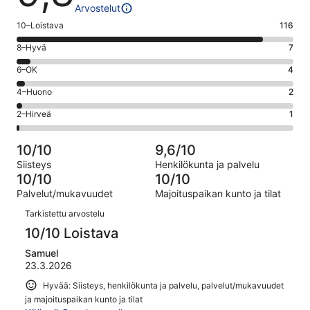
Arvostelut
Arvosana
10–Loistava
116
10
Arvosana
8–Hyvä
7
-
8
Loistava.
Arvosana
6–OK
4
-
116
6
Hyvä.
Arvosana
4–Huono
2
kautta
-
7
4
130
OK.
Arvosana
2–Hirveä
1
kautta
-
arvostelua
4
2
130
Huono.
kautta
-
arvostelua
2
10/10
9,6/10
130
Hirveä.
kautta
Siisteys
Henkilökunta ja palvelu
arvostelua
1
130
10/10
10/10
kautta
arvostelua
Palvelut/mukavuudet
Majoituspaikan kunto ja tilat
130
Arvostelut
arvostelua
Tarkistettu arvostelu
10/10 Loistava
Samuel
23.3.2026
Hyvää: Siisteys, henkilökunta ja palvelu, palvelut/mukavuudet
ja majoituspaikan kunto ja tilat