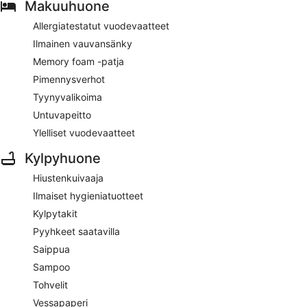
Makuuhuone
Allergiatestatut vuodevaatteet
Ilmainen vauvansänky
Memory foam -patja
Pimennysverhot
Tyynyvalikoima
Untuvapeitto
Ylelliset vuodevaatteet
Kylpyhuone
Hiustenkuivaaja
Ilmaiset hygieniatuotteet
Kylpytakit
Pyyhkeet saatavilla
Saippua
Sampoo
Tohvelit
Vessapaperi