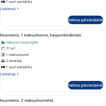
tupakointi
1 suuri parisänky
sallittu,
Lisätietoja
Lisätietoja
kaupunkinäköala
huoneesta
kuvat
Junior-
Valitse päivämäärät
sviitti,
1
makuuhuone,
Avaa
Moderni keittiö, jossa on marmorita
4
tupakointi
Huoneisto, 1 makuuhuone, kaupunkinäköala
kaikki
sallittu,
Näkymä kaupungille
kaupunkinäköala
huonetyypin
Huoneisto,
77 m²
1
1 makuuhuone
makuuhuone,
2 henkilöä
kaupunkinäköala
1 suuri parisänky
kuvat
Lisätietoja
Lisätietoja
huoneesta
Huoneisto,
Valitse päivämäärät
1
makuuhuone,
kaupunkinäköala
Avaa
Moderni keittiö, jossa on pyöreä ru
7
Huoneisto, 2 makuuhuonetta
kaikki