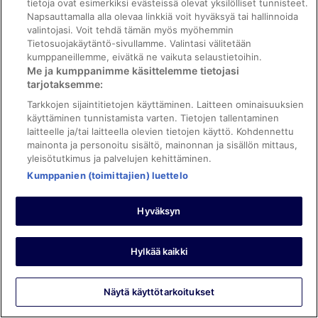
ja majoituspaikan kunto ja tilat
tietoja ovat esimerkiksi evästeissä olevat yksilölliset tunnisteet.
Käännä Googlen avulla
Napsauttamalla alla olevaa linkkiä voit hyväksyä tai hallinnoida
valintojasi. Voit tehdä tämän myös myöhemmin
Breakfast was fresh. The cassava was horrible though
Tietosuojakäytäntö-sivullamme. Valintasi välitetään
Yöpyi 2 yötä maaliskuussa 2026
kumppaneillemme, eivätkä ne vaikuta selaustietoihin.
0
Me ja kumppanimme käsittelemme tietojasi
tarjotaksemme:
Tarkkojen sijaintitietojen käyttäminen. Laitteen ominaisuuksien
Tarkistettu arvostelu
käyttäminen tunnistamista varten. Tietojen tallentaminen
10/10 Loistava
laitteelle ja/tai laitteella olevien tietojen käyttö. Kohdennettu
mainonta ja personoitu sisältö, mainonnan ja sisällön mittaus,
oya
yleisötutkimus ja palvelujen kehittäminen.
13.8.2025
Kumppanien (toimittajien) luettelo
Hyvää: Siisteys, henkilökunta ja palvelu, palvelut/mukavuudet
ja majoituspaikan kunto ja tilat
Käännä Googlen avulla
Hyväksyn
Great hotel
Yöpyi 3 yötä elokuussa 2025
Hylkää kaikki
0
Näytä käyttötarkoitukset
Tarkistettu arvostelu