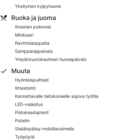
Yksityinen kylpyhuone
Ruoka ja juoma
Ilmainen pullovesi
Minibaari
Ravintolaoppaita
Samppanjapalvelu
Ympärivuorokautinen huonepalvelu
Muuta
Hyönteispuitteet
Ilmastointi
Kannettavalle tietokoneelle sopiva työtila
LED-valaistus
Pistokeadapterit
Puhelin
Sisäänpääsy mobiiliavaimella
Työpöytä