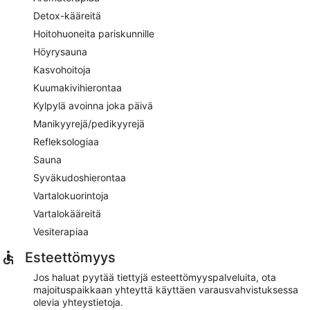
Detox-kääreitä
Hoitohuoneita pariskunnille
Höyrysauna
Kasvohoitoja
Kuumakivihierontaa
Kylpylä avoinna joka päivä
Manikyyrejä/pedikyyrejä
Refleksologiaa
Sauna
Syväkudoshierontaa
Vartalokuorintoja
Vartalokääreitä
Vesiterapiaa
Esteettömyys
Jos haluat pyytää tiettyjä esteettömyyspalveluita, ota
majoituspaikkaan yhteyttä käyttäen varausvahvistuksessa
olevia yhteystietoja.