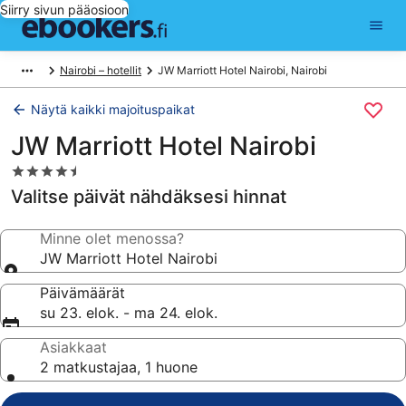
Siirry sivun pääosioon
Nairobi – hotellit
JW Marriott Hotel Nairobi, Nairobi
Näytä kaikki majoituspaikat
JW Marriott Hotel Nairobi
4.5
tähden
Valitse päivät nähdäksesi hinnat
majoituspaikka
Minne olet menossa?
JW Marriott Hotel Nairobi
Päivämäärät
su 23. elok. - ma 24. elok.
Asiakkaat
2 matkustajaa, 1 huone