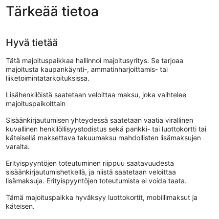
Tärkeää tietoa
Hyvä tietää
Tätä majoituspaikkaa hallinnoi majoitusyritys. Se tarjoaa
majoitusta kaupankäynti-, ammatinharjoittamis- tai
liiketoimintatarkoituksissa.
Lisähenkilöistä saatetaan veloittaa maksu, joka vaihtelee
majoituspaikoittain
Sisäänkirjautumisen yhteydessä saatetaan vaatia virallinen
kuvallinen henkilöllisyystodistus sekä pankki- tai luottokortti tai
käteisellä maksettava takuumaksu mahdollisten lisämaksujen
varalta.
Erityispyyntöjen toteutuminen riippuu saatavuudesta
sisäänkirjautumishetkellä, ja niistä saatetaan veloittaa
lisämaksuja. Erityispyyntöjen toteutumista ei voida taata.
Tämä majoituspaikka hyväksyy luottokortit, mobiilimaksut ja
käteisen.