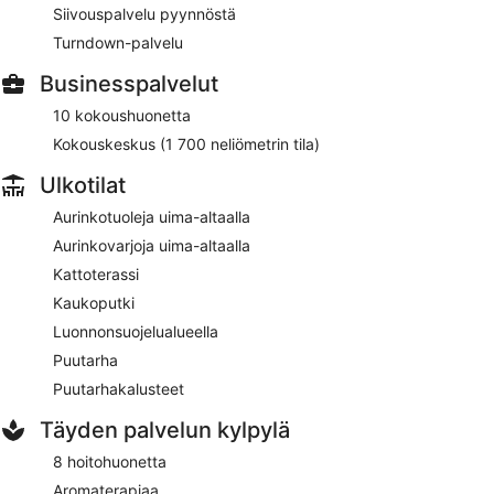
Siivouspalvelu pyynnöstä
Turndown-palvelu
Businesspalvelut
10 kokoushuonetta
Kokouskeskus (1 700 neliömetrin tila)
Ulkotilat
Aurinkotuoleja uima-altaalla
Aurinkovarjoja uima-altaalla
Kattoterassi
Kaukoputki
Luonnonsuojelualueella
Puutarha
Puutarhakalusteet
Täyden palvelun kylpylä
8 hoitohuonetta
Aromaterapiaa