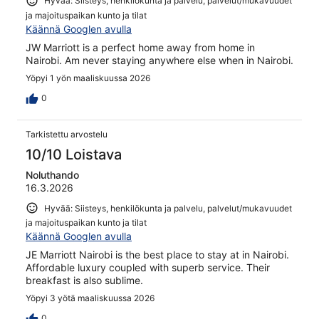
Hyvää: Siisteys, henkilökunta ja palvelu, palvelut/mukavuudet
ja majoituspaikan kunto ja tilat
Käännä Googlen avulla
JW Marriott is a perfect home away from home in
Nairobi. Am never staying anywhere else when in Nairobi.
Yöpyi 1 yön maaliskuussa 2026
0
Tarkistettu arvostelu
10/10 Loistava
Noluthando
16.3.2026
Hyvää: Siisteys, henkilökunta ja palvelu, palvelut/mukavuudet
ja majoituspaikan kunto ja tilat
Käännä Googlen avulla
JE Marriott Nairobi is the best place to stay at in Nairobi.
Affordable luxury coupled with superb service. Their
breakfast is also sublime.
Yöpyi 3 yötä maaliskuussa 2026
0