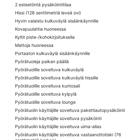
2 esteetöntä pysäköintitilaa
Hissi (128 senttimetriä leveä ovi)
Hyvin valaistu kulkuväylä sisäänkäynnille
Kovapuulattia huoneessa
Kyltit piste-/kohokirjoituksella
Mattoja huoneessa
Portaaton kulkuväylä sisäänkäynnille
Pyörätuoleja paikan päällä
Pyörätuolille soveltuva kulkuväylä
Pyörätuolille soveltuva kulkuväylä hissille
Pyörätuolille soveltuva kuntosali
Pyörätuolille soveltuva kylpylä
Pyörätuolille soveltuva lounge
Pyörätuolin käyttäjille soveltuva pakettiautopysäköinti
Pyörätuolin käyttäjille soveltuva pysäköinti
Pyörätuolin käyttäjille soveltuva uima-allas
Pyörätuolin käyttäjille soveltuva vastaanottotiski (76