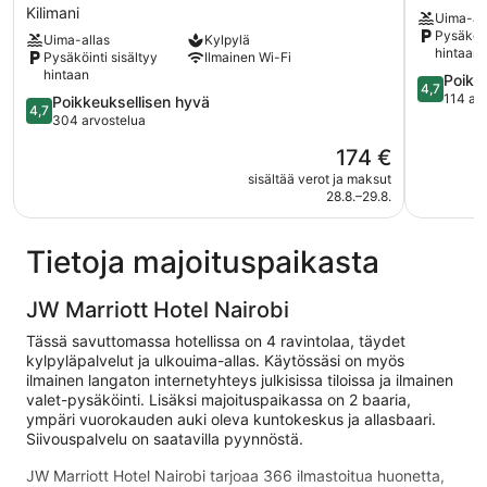
Hotel
Nairobi
Kilimani
Uima-al
&
Westland
Pysäköin
Uima-allas
Kylpylä
Residence,
Westland
hintaan
Pysäköinti sisältyy
Ilmainen Wi-Fi
Nairobi
hintaan
4.7
Poikk
Arboretum
4,7
kautta
114 ar
Kilimani
4.7
Poikkeuksellisen hyvä
4,7
5,
kautta
304 arvostelua
Poikkeuks
5,
Hinta
174 €
hyvä,
Poikkeuksellisen
on
114
hyvä,
sisältää verot ja maksut
174 €
arvostelu
28.8.–29.8.
304
arvostelua
Tietoja majoituspaikasta
JW Marriott Hotel Nairobi
Tässä savuttomassa hotellissa on 4 ravintolaa, täydet
kylpyläpalvelut ja ulkouima-allas. Käytössäsi on myös
ilmainen langaton internetyhteys julkisissa tiloissa ja ilmainen
valet-pysäköinti. Lisäksi majoituspaikassa on 2 baaria,
ympäri vuorokauden auki oleva kuntokeskus ja allasbaari.
Siivouspalvelu on saatavilla pyynnöstä.
JW Marriott Hotel Nairobi tarjoaa 366 ilmastoitua huonetta,