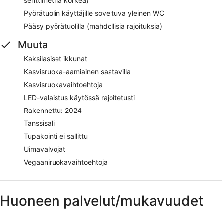
senttimetriä korkea)
Pyörätuolin käyttäjille soveltuva yleinen WC
Pääsy pyörätuolilla (mahdollisia rajoituksia)
Muuta
Kaksilasiset ikkunat
Kasvisruoka-aamiainen saatavilla
Kasvisruokavaihtoehtoja
LED-valaistus käytössä rajoitetusti
Rakennettu: 2024
Tanssisali
Tupakointi ei sallittu
Uimavalvojat
Vegaaniruokavaihtoehtoja
Huoneen palvelut/mukavuudet