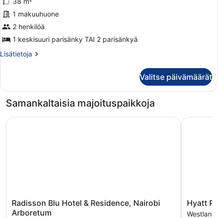
38 m²
kuvat
1 makuuhuone
2 henkilöä
1 keskisuuri parisänky TAI 2 parisänkyä
Lisätietoja
Lisätietoja
huoneesta
Standard-
Valitse päivämäärät
huone
Samankaltaisia majoituspaikkoja
Radisson Blu Hotel & Residence, Nairobi Arboretum
Hyatt Reg
Radisson
Hyatt
Radisson Blu Hotel & Residence, Nairobi
Hyatt R
Blu
Regency
Arboretum
Westland