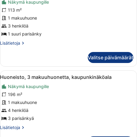
Näkymä kaupungille
huonetyypin
Huoneisto,
113 m²
2
1 makuuhuone
makuuhuonetta
3 henkilöä
kuvat
1 suuri parisänky
Lisätietoja
Lisätietoja
huoneesta
Huoneisto,
Valitse päivämäärät
2
makuuhuonetta
Avaa
Hotellihuone, jossa on suuri sänky, 
9
Huoneisto, 3 makuuhuonetta, kaupunkinäköala
kaikki
Näkymä kaupungille
huonetyypin
Huoneisto,
196 m²
3
1 makuuhuone
makuuhuonetta,
4 henkilöä
kaupunkinäköala
3 parisänkyä
kuvat
Lisätietoja
Lisätietoja
huoneesta