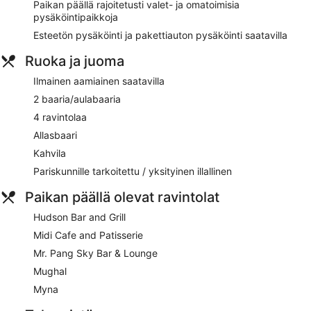
Paikan päällä rajoitetusti valet- ja omatoimisia
JW Marriott Hotel Nairobi sijaitsee ostoskeskuksen
pysäköintipaikkoja
yhteydessä ja kävelymatkan päässä kohteesta Nairobin
kansallismuseo. Majoituspaikka tarjoaa esimerkiksi ilmaisen
Esteetön pysäköinti ja pakettiauton pysäköinti saatavilla
aamiaisen, ilmaisen Wi-Fi-yhteyden yleisissä tiloissa ja
Ruoka ja juoma
ilmaisen valet-pysäköinnin.
Ilmainen aamiainen saatavilla
Ilmainen aamiainen saatavilla
2 baaria/aulabaaria
Ilmainen Wi-Fi joissain yleisissä tiloissa
4 ravintolaa
Ilmainen valet-pysäköinti
Allasbaari
Jos kansainvälinen keittiö on sydäntäsi lähellä, ota
suunnaksesi Myna, joka on yksi majoituspaikan 4
Kahvila
ravintolasta ja 2 baarista
Pariskunnille tarkoitettu / yksityinen illallinen
Omatoiminen pysäköinti saatavilla maksusta
Paikan päällä olevat ravintolat
Voit käydä uimassa majoituspaikan ulkouima-altaassa
Spa by JW hemmottelee asiakkaitaan vartalokuorinnoilla,
Hudson Bar and Grill
aromaterapialla tai hieronnoilla
Midi Cafe and Patisserie
Majoituspaikan tarjoamiin palveluihin sisältyvät
Mr. Pang Sky Bar & Lounge
hengenpelastaja paikan päällä,
Mughal
kuivapesula-/pesulapalvelut ja concierge
Myna
Majoituspaikan alueella on tarjolla ympäri vuorokauden
auki oleva kuntosali, höyrysauna ja sauna