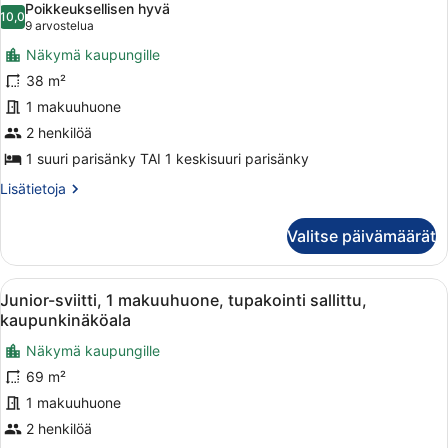
Poikkeuksellisen hyvä
huonetyypin
10,0
10,0 kautta 10
(9
9 arvostelua
Standard-
arvostelua)
Näkymä kaupungille
huone
38 m²
kuvat
1 makuuhuone
2 henkilöä
1 suuri parisänky TAI 1 keskisuuri parisänky
Lisätietoja
Lisätietoja
huoneesta
Standard-
Valitse päivämäärät
huone
Avaa
Moderni hotellihuone, jossa on suu
4
Junior-sviitti, 1 makuuhuone, tupakointi sallittu,
kaikki
kaupunkinäköala
huonetyypin
Näkymä kaupungille
Junior-
69 m²
sviitti,
1
1 makuuhuone
makuuhuone,
2 henkilöä