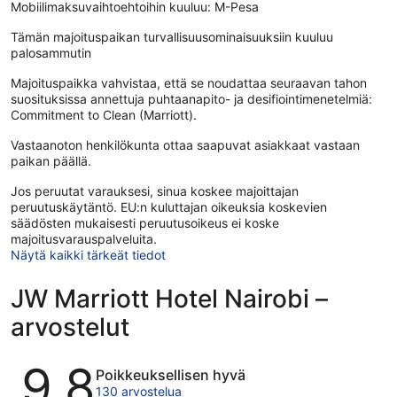
Mobiilimaksuvaihtoehtoihin kuuluu: M-Pesa
Tämän majoituspaikan turvallisuusominaisuuksiin kuuluu
palosammutin
Majoituspaikka vahvistaa, että se noudattaa seuraavan tahon
suosituksissa annettuja puhtaanapito- ja desifiointimenetelmiä:
Commitment to Clean (Marriott).
Vastaanoton henkilökunta ottaa saapuvat asiakkaat vastaan
paikan päällä.
Jos peruutat varauksesi, sinua koskee majoittajan
peruutuskäytäntö. EU:n kuluttajan oikeuksia koskevien
säädösten mukaisesti peruutusoikeus ei koske
majoitusvarauspalveluita.
Näytä kaikki tärkeät tiedot
JW Marriott Hotel Nairobi –
arvostelut
Arvostelut
9,8
Poikkeuksellisen hyvä
130 arvostelua