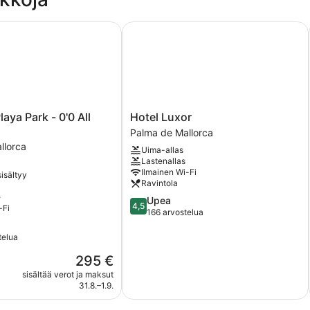
ya Park - 0'0 All Inclusive
Hotel Luxor
Hotel
laya Park - 0'0 All
Hotel Luxor
Luxor
Palma de Mallorca
Palma
llorca
Uima-allas
de
Lastenallas
Mallorca
Ilmainen Wi-Fi
isältyy
Ravintola
e
4.5
Upea
4,5
-Fi
kautta
166 arvostelua
5,
Upea,
telua
166
Hinta
295 €
arvostelua
on
sisältää verot ja maksut
295 €
31.8.–1.9.