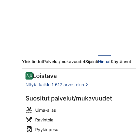
Yleistiedot
Palvelut/mukavuudet
Sijainti
Hinnat
Käytännöt
Arvostelut
Loistava
8,6
8,6 kautta 10.
Näytä kaikki 1 617 arvostelua
Suositut palvelut/mukavuudet
Kuisti
Uima-allas
Ravintola
Pyykinpesu