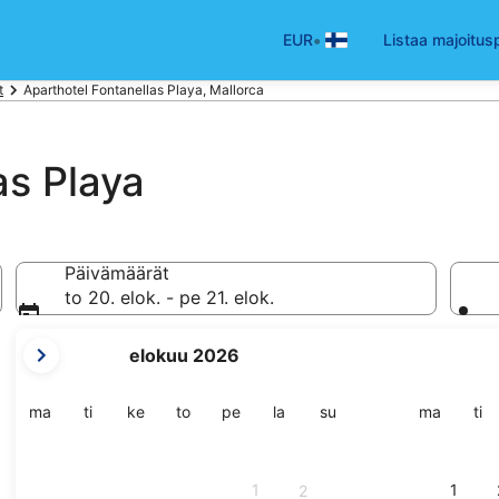
•
EUR
Listaa majoitus
t
Aparthotel Fontanellas Playa, Mallorca
as Playa
Päivämäärät
to 20. elok. - pe 21. elok.
tämänhetkiset
elokuu 2026
kuukautesi
ovat
August
maanantai
tiistai
keskiviikko
torstai
perjantai
lauantai
sunnuntai
maanant
tii
ma
ti
ke
to
pe
la
su
ma
ti
2026
ja
September
1
1
2
2026.