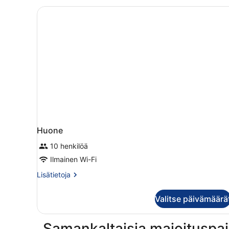
Huone
10 henkilöä
Ilmainen Wi-Fi
Lisätietoja
Lisätietoja
huoneesta
Huone
Valitse päivämäärä
Samankaltaisia majoituspai