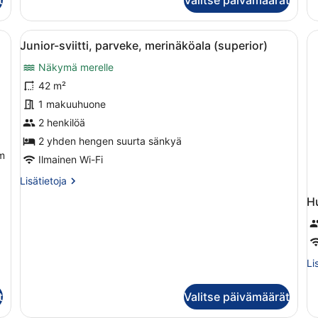
svi
parveke
pa
me
 sänky, vaatekaappi ja seinään kiinnitetty valaisin.
Avaa
Hotellihuone, jossa on suuri sänky, 
7
Junior-sviitti, parveke, merinäköala (superior)
kaikki
Näkymä merelle
huonetyypin
Junior-
42 m²
sviitti,
1 makuuhuone
parveke,
2 henkilöä
merinäköala
2 yhden hengen suurta sänkyä
(superior)
m
Ilmainen Wi-Fi
kuvat
Lisätietoja
Lisätietoja
huoneesta
H
Junior-
sviitti,
parveke,
merinäköala
(superior)
Li
Li
hu
Hu
t
Valitse päivämäärät