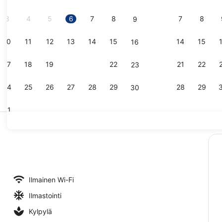
3
4
5
6
7
8
7
8
9
10
11
12
13
14
15
14
15
16
Vastaanott
17
18
19
20
21
22
21
22
23
24
25
26
27
28
29
28
29
30
31
Tu
Deluxe-kat
Ilmainen Wi-Fi
Ilmastointi
Kylpylä