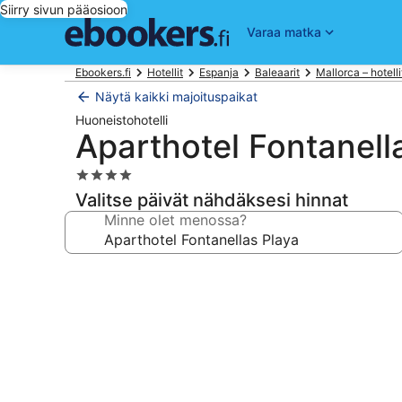
Siirry sivun pääosioon
Varaa matka
Ebookers.fi
Hotellit
Espanja
Baleaarit
Mallorca – hotelli
Näytä kaikki majoituspaikat
Huoneistohotelli
Aparthotel Fontanell
4.0
tähden
Valitse päivät nähdäksesi hinnat
majoituspaikka
Minne olet menossa?
Majoituspaikan
Aparthotel
Fontanellas
Playa
valokuvagalleria