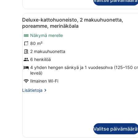
makuuhuone,
parveke,
Avaa
Moderni makuuhuone, jossa on
merinäköala
19
Deluxe-kattohuoneisto, 2 makuuhuonetta,
kaikki
poreamme, merinäköala
huonetyypin
Näkymä merelle
Deluxe-
80 m²
kattohuoneisto,
2
2 makuuhuonetta
makuuhuonetta,
6 henkilöä
poreamme,
4 yhden hengen sänkyä ja 1 vuodesohva (125–150 c
merinäköala
leveä)
kuvat
Ilmainen Wi-Fi
Lisätietoja
Lisätietoja
huoneesta
Deluxe-
kattohuoneisto,
2
makuuhuonetta,
poreamme,
Valitse päivämäärä
merinäköala