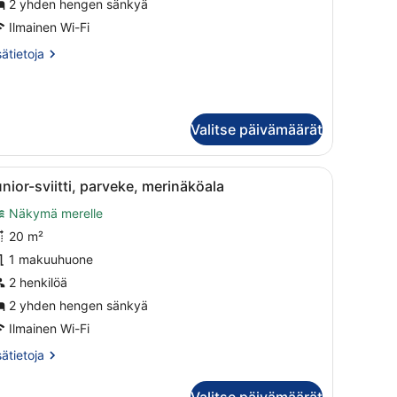
2 yhden hengen sänkyä
arveke
Ilmainen Wi-Fi
uvat
sätietoja
sätietoja
oneesta
hden
ngen
one,
Valitse päivämäärät
rveke
ri sänky, parveke ulkokalusteineen ja näkymä kaupunkiin.
vaa
Moderni hotellihuone, jossa on suuri sänky
6
nior-sviitti, parveke, merinäköala
aikki
Näkymä merelle
uonetyypin
unior-
20 m²
iitti,
1 makuuhuone
arveke,
2 henkilöä
erinäköala
2 yhden hengen sänkyä
uvat
Ilmainen Wi-Fi
sätietoja
sätietoja
oneesta
nior-
Valitse päivämäärät