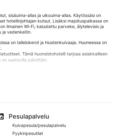
ut, sisäuima-allas ja ulkouima-allas. Käytössäsi on
iset hotellinjohtajan kutsut. Lisäksi majoituspaikassa on
on ilmainen Wi-Fi, kalustettu parveke, älytelevisio ja
u ja vedenkeitin.
joissa on tallelokerot ja hiustenkuivaaja. Huoneessa on
t.
atuotteet. Tämä huoneistohotelli tarjoaa asiakkailleen
n saatavilla päivittäin.
hin vapaa-ajan palveluihin kuuluvat sauna ja kuntosali.
ähistöllä, ja ne saattavat olla maksullisia.
ylpylän. Palveluihin kuuluvat urheiluhieronta,
öytyy sauna, poreallas ja turkkilainen sauna / hamam.
 on auki tiettyinä päivinä.
uliaasta henkilökunnastaan. Majoituspaikka sijaitsee
ta. Majoituspaikassa on saatavilla ilmainen Wi-Fi
Pesulapalvelu
lvelun kylpylä. Tässä 4 tähden huoneistohotellissa on
Kuivapesula/pesulapalvelu
 ilmaisen Wi-Fi-yhteyden ja kalustetun parvekkeen.
Pyykinpesutilat
vekkeen, älytelevision ja sadesuihkun