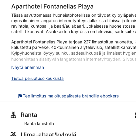
Aparthotel Fontanellas Playa
Tässä savuttomassa huoneistohotellissa on täydet kylpyläpalvel
myös ilmainen langaton internetyhteys julkisissa tiloissa ja ilma
ravintola, kuntosali ja baari/aulabaari. Jokaisessa huoneistossa 
satelliittikanavat. Asiakkaiden käytössä on televisio, sadesuihk
Aparthotel Fontanellas Playa tarjoaa 227 ilmastoitua huonetta, 
kalustettu parveke. 40-tuumainen älytelevisio, satelliittikanava
Kylpyhuoneista löytyy suihku, sadesuihkupää ja ilmaiset hygieni
huonehintaan sisältyvän langattoman internetyhteyden. Siivous o
Näytä enemmän
Käytössäsi on sisäuima-allas, ulkouima-allas ja lastenallas. Mui
Seuraavat aktiviteetit ovat saatavilla joko paikan päällä tai sen l
Tietoa peruutusoikeuksista
Huoneistohotelli tarjoaa asiakkaiden käyttöön täyden palvelun k
kasvohoidot, vartalokääreet ja vartalon kuorinnat. Kylpylästä l
Tee ilmoitus majoituspaikasta brändille ebookers
Kylpylässä on tarjolla muun muassa refleksologiahoitoja. Kylpylä
Aparthotel Fontanellas Playa on saanut loistavaa palautetta av
vain lyhyen kävelymatkan päässä kohteesta Playa de Palman ran
Ranta
yleisissä tiloissa, ilmaiset hotellinjohtajan kutsut ja täyden pa
Ranta lähistöllä
227 huoneistoa 6 kerroksessa. Jokaisessa huoneistossa tarjoaa
Uima-altaat/kylpylä
Jokaisessa huoneistossa tarjoaa asiakkaille kalustetun par