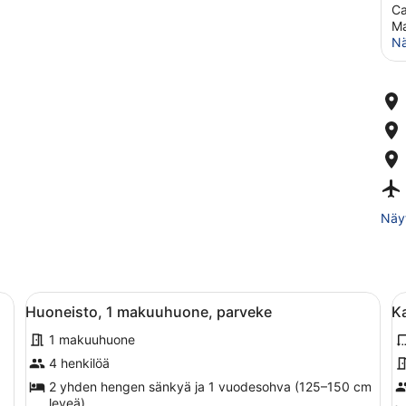
Ca
Ma
Nä
Näyt
inälle asennettu televisio ja vaatekaappi.
Avaa
Moderni makuuhuone, jossa on suur
A
6
Huoneisto, 1 makuuhuone, parveke
K
kaikki
k
1 makuuhuone
huonetyypin
h
Huoneisto,
K
4 henkilöä
1
h
2 yhden hengen sänkyä ja 1 vuodesohva (125–150 cm
makuuhuone,
leveä)
h