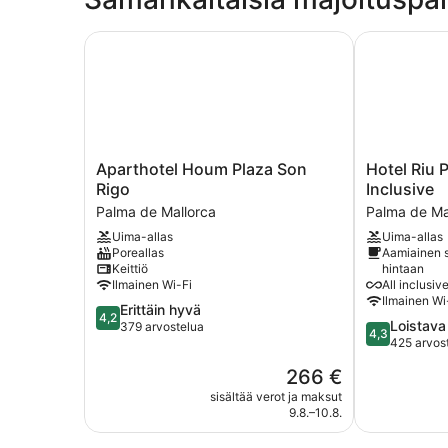
Aparthotel Houm Plaza Son Rigo
Hotel Riu Pla
Aparthotel
Hotel
Aparthotel Houm Plaza Son
Hotel Riu P
Houm
Riu
Rigo
Inclusive
Plaza
Playa
Palma de Mallorca
Palma de Ma
Son
Park
Uima-allas
Uima-allas
Rigo
-
Poreallas
Aamiainen s
Palma
0'0
Keittiö
hintaan
de
All
Ilmainen Wi-Fi
All inclusiv
Mallorca
Inclusive
Ilmainen Wi
4.2
Erittäin hyvä
Palma
4,2
4.3
Loistava
kautta
379 arvostelua
de
4,3
kautta
425 arvos
5,
Mallorca
5,
Erittäin
Hinta
266 €
Loistava,
hyvä,
on
425
sisältää verot ja maksut
379
266 €
9.8.–10.8.
arvostelua
arvostelua