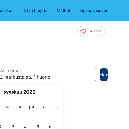
paikkasi
Ota yhteyttä
Matkat
Kirjaudu sisään
Tallenna
Asiakkaat
Hae
2 matkustajaa, 1 huone
syyskuu 2026
ai
stai
keskiviikko
torstai
perjantai
lauantai
sunnuntai
ke
to
pe
la
su
2
3
4
5
6