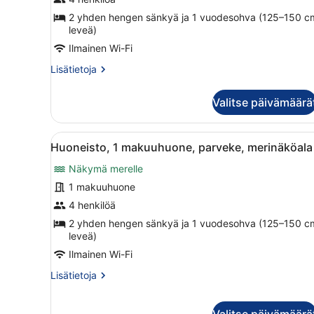
makuuhuone,
2 yhden hengen sänkyä ja 1 vuodesohva (125–150 c
parveke,
leveä)
merinäköala
Ilmainen Wi-Fi
kuvat
Lisätietoja
Lisätietoja
huoneesta
Superior-
Valitse päivämäärä
huoneisto,
1
makuuhuone,
Avaa
Moderni makuuhuone, jossa 
6
parveke,
Huoneisto, 1 makuuhuone, parveke, merinäköala
kaikki
merinäköala
Näkymä merelle
huonetyypin
Huoneisto,
1 makuuhuone
1
4 henkilöä
makuuhuone,
2 yhden hengen sänkyä ja 1 vuodesohva (125–150 c
parveke,
leveä)
merinäköala
Ilmainen Wi-Fi
kuvat
Lisätietoja
Lisätietoja
huoneesta
Huoneisto,
1
Valitse päivämäärä