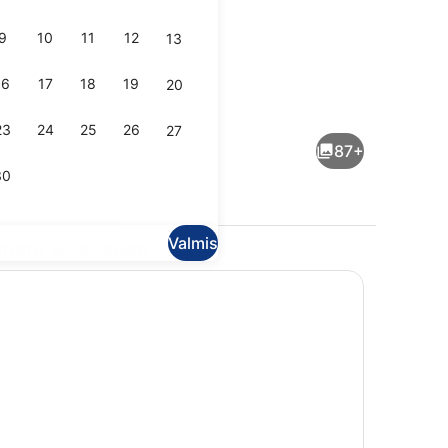
9
10
11
12
13
16
17
18
19
20
o
Deluxe-kattohuoneisto, 2 makuuhu
23
24
25
26
27
87+
30
Valmis
tustu alueeseen
tohuoneisto, 2 makuuhuonetta, poreamme, merinäköala | Näkymä hu
Deluxe-kattohuoneisto, 2 makuuhuo