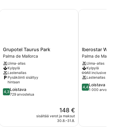
Grupotel Taurus Park
Iberostar Waves Cristin
Grupotel
Iberostar
Grupotel Taurus Park
Iberostar Waves Crist
Taurus
Waves
Palma de Mallorca
Palma de Mallorca
Park
Cristina
Uima-allas
Uima-allas
Palma
Palma
Kylpylä
Kylpylä
de
de
Lastenallas
All inclusive saatavilla
Mallorca
Mallorca
Pysäköinti sisältyy
Lastenallas
hintaan
4.4
Loistava
4,4
4.3
Loistava
kautta
1 000 arvostelua
4,3
kautta
729 arvostelua
5,
5,
Loistava,
Loistava,
1 000
Hinta
148 €
729
arvostelua
on
arvostelua
sisältää verot ja maksut
sisältää 
148 €
30.8.–31.8.