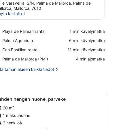
lle Caravel la, S/N, Palma de Mallorca, Palma de
llorca, Mallorca, 7610
ytä kartalla
Näytä kartalla
Place,
Playa de Palman ranta
‪1 min kävelymatka‬
Playa
Place,
Palma Aquarium
‪6 min kävelymatka‬
de
Palma
Palman
Place,
Can Pastillan ranta
‪11 min kävelymatka‬
Aquarium
ranta
Can
Airport,
Palma de Mallorca (PMI)
‪4 min ajomatka‬
Pastillan
Palma
ranta
de
ä tämän alueen kaikki tiedot
Mallorca
(PMI)
i sänky, puinen vaatekaappi ja yöpöytä.
vaa
Moderni hotellihuone, jossa on suuri sänk
4
ahden hengen huone, parveke
aikki
20 m²
uonetyypin
ahden
1 makuuhuone
engen
2 henkilöä
uone,