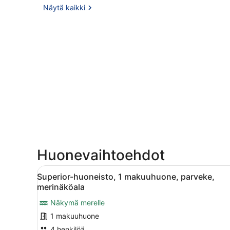
Näytä kaikki
Huonevaihtoehdot
Avaa
Makuuhuoneessa on sänky, se
6
Superior-huoneisto, 1 makuuhuone, parveke,
kaikki
merinäköala
huonetyypin
Näkymä merelle
Superior-
1 makuuhuone
huoneisto,
1
4 henkilöä