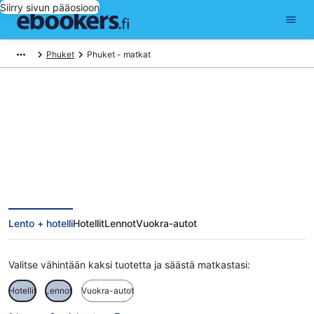
Siirry sivun pääosioon
Phuket
Phuket - matkat
Phuket matkat
Lento + hotelli
Hotellit
Lennot
Vuokra-autot
Valitse vähintään kaksi tuotetta ja säästä matkastasi:
Hotellit
Lennot
Vuokra-autot