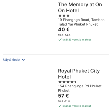
The Memory at On
On Hotel
3
19 Phangnga Road, Tambon
out
Talad Yai Phuket Phuket
of
Hinta
40 €
5
on
13.8.–14.8.
40 €
sisältää verot ja maksut
per
yö
Näytä tiedot
Royal Phuket City
Hotel
4.5
154 Phang-nga Rd Phuket
out
Phuket
of
Hinta
57 €
5
on
10.8.–11.8.
57 €
sisältää verot ja maksut
per