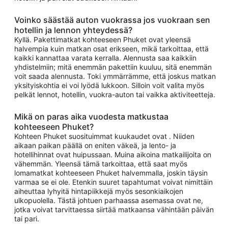
Voinko säästää auton vuokrassa jos vuokraan sen
hotellin ja lennon yhteydessä?
Kyllä. Pakettimatkat kohteeseen Phuket ovat yleensä
halvempia kuin matkan osat erikseen, mikä tarkoittaa, että
kaikki kannattaa varata kerralla. Alennusta saa kaikkiin
yhdistelmiin; mitä enemmän pakettiin kuuluu, sitä enemmän
voit saada alennusta. Toki ymmärrämme, että joskus matkan
yksityiskohtia ei voi lyödä lukkoon. Silloin voit valita myös
pelkät lennot, hotellin, vuokra-auton tai vaikka aktiviteetteja.
Mikä on paras aika vuodesta matkustaa
kohteeseen Phuket?
Kohteen Phuket suosituimmat kuukaudet ovat . Niiden
aikaan paikan päällä on eniten väkeä, ja lento- ja
hotellihinnat ovat huipussaan. Muina aikoina matkailijoita on
vähemmän. Yleensä tämä tarkoittaa, että saat myös
lomamatkat kohteeseen Phuket halvemmalla, joskin täysin
varmaa se ei ole. Etenkin suuret tapahtumat voivat nimittäin
aiheuttaa lyhyitä hintapiikkejä myös sesonkiaikojen
ulkopuolella. Tästä johtuen parhaassa asemassa ovat ne,
jotka voivat tarvittaessa siirtää matkaansa vähintään päivän
tai pari.