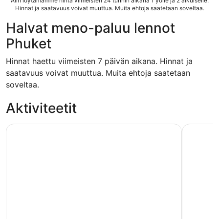
Alin löytämämme hinta viimeisten 24 tunnin aikana 1 yölle ja 2 aikuiselle.
Hinnat ja saatavuus voivat muuttua. Muita ehtoja saatetaan soveltaa.
Halvat meno-paluu lennot
Phuket
Hinnat haettu viimeisten 7 päivän aikana. Hinnat ja
saatavuus voivat muuttua. Muita ehtoja saatetaan
soveltaa.
Aktiviteetit
Phuket: Phi Phi -saaret ja Maya Bay -päiväretki lounaalla.
Coral Isl