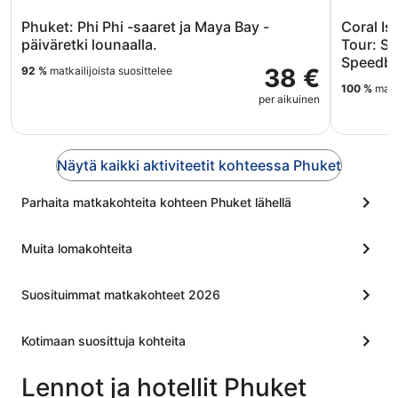
Phuket: Phi Phi -saaret ja Maya Bay -
Coral Is
päiväretki lounaalla.
Tour: S
Speedbo
38 €
92 %
matkailijoista suosittelee
100 %
matka
per aikuinen
Näytä kaikki aktiviteetit kohteessa Phuket
Parhaita matkakohteita kohteen Phuket lähellä
Muita lomakohteita
Suosituimmat matkakohteet 2026
Kotimaan suosittuja kohteita
Lennot ja hotellit Phuket