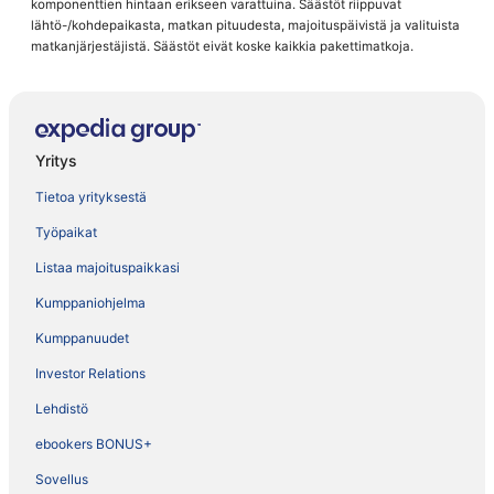
komponenttien hintaan erikseen varattuina. Säästöt riippuvat
lähtö-/kohdepaikasta, matkan pituudesta, majoituspäivistä ja valituista
matkanjärjestäjistä. Säästöt eivät koske kaikkia pakettimatkoja.
Yritys
Tietoa yrityksestä
Työpaikat
Listaa majoituspaikkasi
Kumppaniohjelma
Kumppanuudet
Investor Relations
Lehdistö
ebookers BONUS+
Sovellus