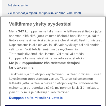
Evästelausunto
Yleiset ehdot ja rajoitukset (pois lukien Vrbo-varaukset)
Vrbon sopimusehdot
Välitämme yksityisyydestäsi
Saavutettavuus
Me ja
347
kumppanimme tallennamme laitteeseesi tietoja ja/tai
haemme niitä siitä, jotta voimme käsitellä henkilötietoja. Näitä
ebookers BONUS+ -ohjelman ehdot
tietoja ovat esimerkiksi evästeissä olevat yksilölliset tunnisteet.
Oikeudelliset tiedot / ota meihin yhteyttä
Napsauttamalla alla olevaa linkkiä voit hyväksyä tai hallinnoida
valintojasi. Voit tehdä tämän myös myöhemmin
Sisältövaatimukset ja ilmoituksen tekeminen sisällöstä
Tietosuojakäytäntö-sivullamme. Valintasi välitetään
kumppaneillemme, eivätkä ne vaikuta selaustietoihin.
Tuki
Me ja kumppanimme käsittelemme tietojasi
tarjotaksemme:
Ota yhteyttä
Tarkkojen sijaintitietojen käyttäminen. Laitteen ominaisuuksien
Varauksen muuttaminen tai peruuttaminen
käyttäminen tunnistamista varten. Tietojen tallentaminen
laitteelle ja/tai laitteella olevien tietojen käyttö. Kohdennettu
Varaa lento lentoyhtiön hyvityskupongeilla
mainonta ja personoitu sisältö, mainonnan ja sisällön mittaus,
yleisötutkimus ja palvelujen kehittäminen.
Hyvityksen hakeminen ja aikarajat
Kumppanien (toimittajien) luettelo