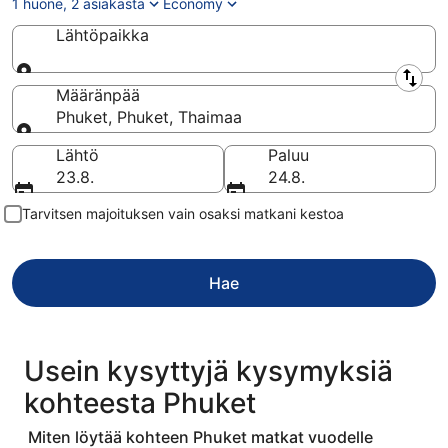
1 huone, 2 asiakasta
Economy
Lähtöpaikka
Lähtöpaikka
Määränpää
Phuket, Phuket, Thaimaa
Määränpää
Lähtö
Paluu
23.8.
24.8.
Tarvitsen majoituksen vain osaksi matkani kestoa
Hae
Usein kysyttyjä kysymyksiä
kohteesta Phuket
Miten löytää kohteen Phuket matkat vuodelle