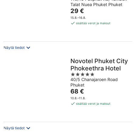
out
Talat Nuea Phuket Phuket
of
Hinta
29 €
5
on
15.8.–16.8.
29 €
sisältää verot ja maksut
per
yö
Näytä tiedot
Novotel Phuket City
Phokeethra Hotel
5
40/5 Chanajaroen Road
out
Phuket
of
Hinta
68 €
5
on
10.8.–11.8.
68 €
sisältää verot ja maksut
per
yö
Näytä tiedot