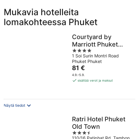
Mukavia hotelleita
lomakohteessa Phuket
Courtyard by
Marriott Phuket
4
Town
1 Soi Surin Montri Road
out
Phuket Phuket
of
Hinta
81 €
5
on
4.9.–5.9.
81 €
sisältää verot ja maksut
per
yö
Näytä tiedot
Ratri Hotel Phuket
Old Town
3.5
110/16 Patiphat Rd, Tambon