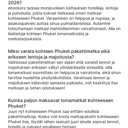
2026?
ebookers tarjoaa monipuolisen kattauksen hotelleja, lentoja
ja palveluita, joista kokoat hetkessä oman matkasi
kohteeseen Phuket. Varaaminen on helppoa ja nopeaa, ja
asiakaspalvelu auttaa sinua pulmatilanteissa. Autamme
toteuttamaan matkasi mahdollisimman vaivattomasti. Alla on
lisätietoja kohteen Phuket lomamatkoista ja
matkatarjouksista.
Miksi varata kohteen Phuket pakettimatka eikä
erikseen lentoja ja majoitusta?
Valitessasi pakettimatkan sen sijaan että varaisit lennot ja
majoituksen erikseen vältyt ylimääräiseltä stressiltä, sillä
lomamatkasi suunnittelu on helppoa ja vaivatonta, eikä sinun
tarvitse huolehtia yksityiskohdista. Varattuasi lennon ja
majoituksen kätevästi samasta paikasta, voit keskittyä itse
matkaan ja loman odotukseen!
Kuinka paljon maksavat lomamatkat kohteeseen
Phuket?
Juuri nyt kohteeseen Phuket saa erittäin edullisia
pakettimatkoja. Koska voit koota matkapaketin kohteeseen
Phuket itse, löydät siihen taatusti juuri sinulle sopivat lennot,
hotellin ja palvelut edulliseen hintaan.