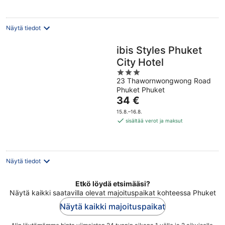
yö
Näytä tiedot
ibis Styles Phuket
City Hotel
3
23 Thawornwongwong Road
out
Phuket Phuket
of
Hinta
34 €
5
on
15.8.–16.8.
34 €
sisältää verot ja maksut
per
yö
Näytä tiedot
Etkö löydä etsimääsi?
Näytä kaikki saatavilla olevat majoituspaikat kohteessa Phuket
Näytä kaikki majoituspaikat