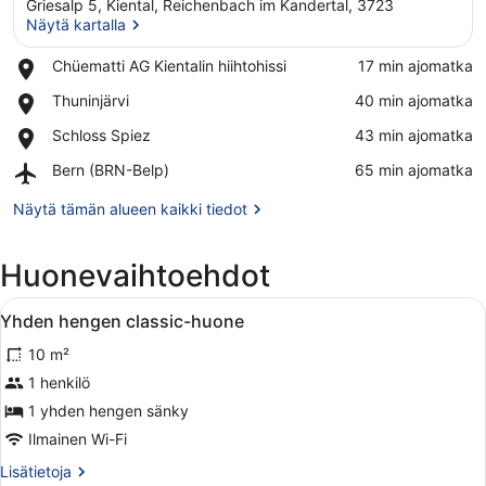
Griesalp 5, Kiental, Reichenbach im Kandertal, 3723
Näytä kartalla
Place,
Chüematti AG Kientalin hiihtohissi
‪17 min ajomatka‬
Chüematti
Näytä kartalla
Place,
Thuninjärvi
‪40 min ajomatka‬
AG
Thuninjärvi
Kientalin
Place,
Schloss Spiez
‪43 min ajomatka‬
hiihtohissi
Schloss
Airport,
Bern (BRN-Belp)
‪65 min ajomatka‬
Spiez
Bern
(BRN-
Näytä tämän alueen kaikki tiedot
Belp)
Huonevaihtoehdot
Avaa
Makuuhuoneessa on sänky, tuoli, yöp
1
Yhden hengen classic-huone
kaikki
10 m²
huonetyypin
Yhden
1 henkilö
hengen
1 yhden hengen sänky
classic-
Ilmainen Wi-Fi
huone
Lisätietoja
Lisätietoja
kuvat