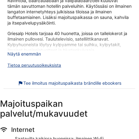
Ravintola, baari/aulabaari ja välipalabaari/deli kuuluvat
tämän savuttoman hotellin palveluihin. Käytössäsi on ilmainen
langaton internetyhteys julkisissa tiloissa ja ilmainen
buffetaamiainen. Lisäksi majoituspaikassa on sauna, kahvila
ja itsepalvelupysäköinti.
Griesalp Hotels tarjoaa 40 huonetta, joissa on tallelokerot ja
ilmainen pullovesi. Taulutelevisio, satelliittikanavat.
Kylpyhuoneista löytyy kylpyamme tai suihku, kylpytakit,
ilmaiset hygieniatuotteet ja hiustenkuivaaja.
Näytä enemmän
Tämä hotelli tarjoaa asiakkailleen huonehintaan sisältyvän
langattoman internetyhteyden. Liiketoimintaa tukeviin
Tietoa peruutusoikeuksista
palveluihin kuuluvat työpöydät ja puhelin. Siivous on
saatavilla päivittäin.
Tee ilmoitus majoituspaikasta brändille ebookers
Tässä hotellissa käytössäsi on sauna.
Seuraavat aktiviteetit ovat saatavilla joko paikan päällä tai
sen lähistöllä, ja ne saattavat olla maksullisia.
Majoituspaikan
Griesalp Hotels sijaitsee lähellä kohdetta Oeschinen (järvi).
palvelut/mukavuudet
Majoituspaikassa on saatavilla ilmainen aamiainen, ilmainen
Wi-Fi yleisissä tiloissa ja ravintola. Tämän majoituspaikan
tarjoamiin lemmikkipalveluihin kuuluu ruoka- ja vesikulhot.
Internet
Ilmainen buffetaamiainen saatavilla päivittäin
Saatavilla kaikissa huoneissa: ilmainen Wi-Fi