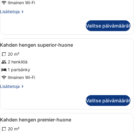
superior-
Ilmainen Wi-Fi
huone
Lisätietoja
Lisätietoja
kuvat
huoneesta
Yhden
Valitse päivämäärät
hengen
superior-
huone
Avaa
Tunnelmallinen huone, jossa on puine
3
Kahden hengen superior-huone
kaikki
20 m²
huonetyypin
Kahden
2 henkilöä
hengen
1 parisänky
superior-
Ilmainen Wi-Fi
huone
Lisätietoja
Lisätietoja
kuvat
huoneesta
Kahden
Valitse päivämäärät
hengen
superior-
huone
Avaa
Moderni kylpyhuone, jossa on lasine
1
Kahden hengen premier-huone
kaikki
20 m²
huonetyypin