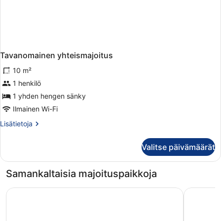
Tavanomainen yhteismajoitus
10 m²
1 henkilö
1 yhden hengen sänky
Ilmainen Wi-Fi
Lisätietoja
Lisätietoja
huoneesta
Tavanomainen
Valitse päivämäärät
yhteismajoitus
Samankaltaisia majoituspaikkoja
Hotel Baeren
Belvédère