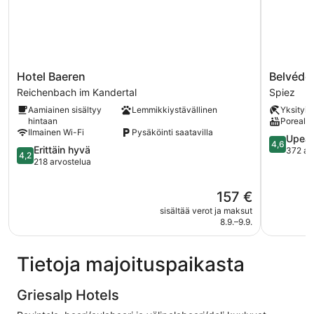
Hotel
Belvédèr
Hotel Baeren
Belvédè
Baeren
Strandhot
Reichenbach im Kandertal
Spiez
Reichenbach
Spiez
Aamiainen sisältyy
Lemmikkiystävällinen
Yksityise
im
hintaan
Porealla
Kandertal
Ilmainen Wi-Fi
Pysäköinti saatavilla
4.6
Upea
4,6
4.2
Erittäin hyvä
kautta
372 ar
4,2
kautta
218 arvostelua
5,
5,
Upea,
Erittäin
372
Hinta
157 €
hyvä,
arvostelu
on
sisältää verot ja maksut
218
157 €
8.9.–9.9.
arvostelua
Tietoja majoituspaikasta
Griesalp Hotels