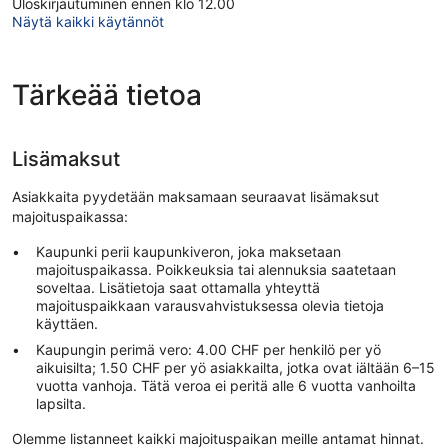
Uloskirjautuminen ennen klo 12.00
Näytä kaikki käytännöt
Tärkeää tietoa
Lisämaksut
Asiakkaita pyydetään maksamaan seuraavat lisämaksut
majoituspaikassa:
Kaupunki perii kaupunkiveron, joka maksetaan
majoituspaikassa. Poikkeuksia tai alennuksia saatetaan
soveltaa. Lisätietoja saat ottamalla yhteyttä
majoituspaikkaan varausvahvistuksessa olevia tietoja
käyttäen.
Kaupungin perimä vero: 4.00 CHF per henkilö per yö
aikuisilta; 1.50 CHF per yö asiakkailta, jotka ovat iältään 6–15
vuotta vanhoja. Tätä veroa ei peritä alle 6 vuotta vanhoilta
lapsilta.
Olemme listanneet kaikki majoituspaikan meille antamat hinnat.