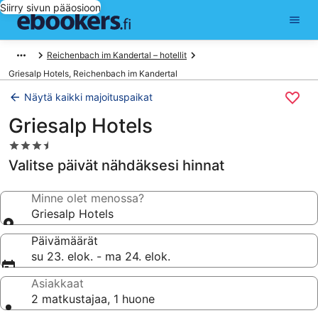
Siirry sivun pääosioon
Reichenbach im Kandertal – hotellit
Griesalp Hotels, Reichenbach im Kandertal
Näytä kaikki majoituspaikat
Griesalp Hotels
3.5
tähden
Valitse päivät nähdäksesi hinnat
majoituspaikka
Minne olet menossa?
Griesalp Hotels
Päivämäärät
su 23. elok. - ma 24. elok.
Asiakkaat
2 matkustajaa, 1 huone