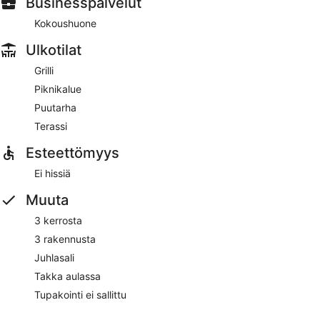
Businesspalvelut
Kokoushuone
Ulkotilat
Grilli
Piknikalue
Puutarha
Terassi
Esteettömyys
Ei hissiä
Muuta
3 kerrosta
3 rakennusta
Juhlasali
Takka aulassa
Tupakointi ei sallittu