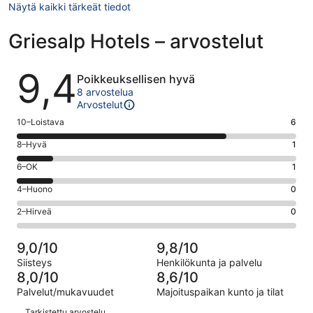
Näytä kaikki tärkeät tiedot
Griesalp Hotels – arvostelut
Arvostelut
9,4
Poikkeuksellisen hyvä
8 arvostelua
Arvostelut
Arvosana
10–Loistava
6
10
Arvosana
8–Hyvä
1
-
8
Loistava.
Arvosana
6–OK
1
-
6
6
Hyvä.
Arvosana
4–Huono
0
kautta
-
1
4
8
OK.
Arvosana
2–Hirveä
0
kautta
-
arvostelua
1
2
8
Huono.
kautta
-
arvostelua
0
9,0/10
9,8/10
8
Hirveä.
kautta
Siisteys
Henkilökunta ja palvelu
arvostelua
0
8
8,0/10
8,6/10
kautta
arvostelua
Palvelut/mukavuudet
Majoituspaikan kunto ja tilat
8
Arvostelut
arvostelua
Tarkistettu arvostelu