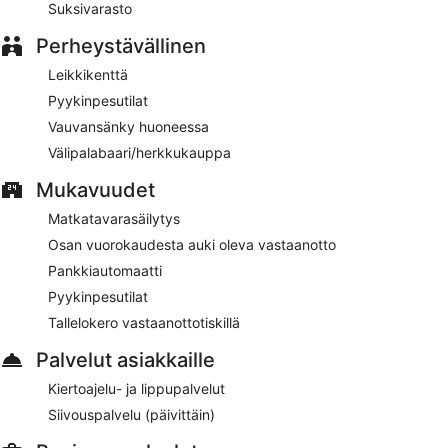
Griesalp Hotels tarjoaa asiakkaiden käyttöön myös saunan,
Suksivarasto
kirjaston ja terassin. Pysäköinti on saatavilla lisämaksusta.
Perheystävällinen
Tämä 3,5 tähden hotelli on savuton.
Leikkikenttä
Asiakkaille tarjoillaan ilmainen buffetaamiainen joka päivä klo
Pyykinpesutilat
6.30–10.30.
Vauvansänky huoneessa
Majoituspaikan ravintola
– ravintola, jonka erikoisuutena on
Välipalabaari/herkkukauppa
paikallinen keittiö. Ravintola tarjoilee aamiaisen, lounaan,
illallisen ja kevyitä aterioita. Auki joka päivä.
Mukavuudet
Matkatavarasäilytys
Osan vuorokaudesta auki oleva vastaanotto
Pankkiautomaatti
Pyykinpesutilat
Tallelokero vastaanottotiskillä
Palvelut asiakkaille
Kiertoajelu- ja lippupalvelut
Siivouspalvelu (päivittäin)