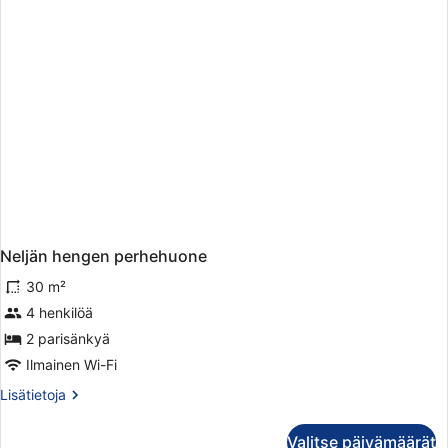
Neljän hengen perhehuone
30 m²
4 henkilöä
2 parisänkyä
Ilmainen Wi-Fi
Lisätietoja
Lisätietoja
huoneesta
Neljän
Valitse päivämäärät
hengen