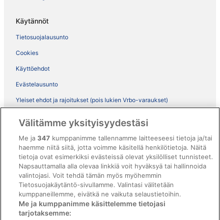
Käytännöt
Tietosuojalausunto
Cookies
Käyttöehdot
Evästelausunto
Yleiset ehdot ja rajoitukset (pois lukien Vrbo-varaukset)
Vrbon sopimusehdot
Välitämme yksityisyydestäsi
Saavutettavuus
Me ja
347
kumppanimme tallennamme laitteeseesi tietoja ja/tai
haemme niitä siitä, jotta voimme käsitellä henkilötietoja. Näitä
ebookers BONUS+ -ohjelman ehdot
tietoja ovat esimerkiksi evästeissä olevat yksilölliset tunnisteet.
Oikeudelliset tiedot / ota meihin yhteyttä
Napsauttamalla alla olevaa linkkiä voit hyväksyä tai hallinnoida
valintojasi. Voit tehdä tämän myös myöhemmin
Sisältövaatimukset ja ilmoituksen tekeminen sisällöstä
Tietosuojakäytäntö-sivullamme. Valintasi välitetään
kumppaneillemme, eivätkä ne vaikuta selaustietoihin.
Tuki
Me ja kumppanimme käsittelemme tietojasi
tarjotaksemme:
Ota yhteyttä