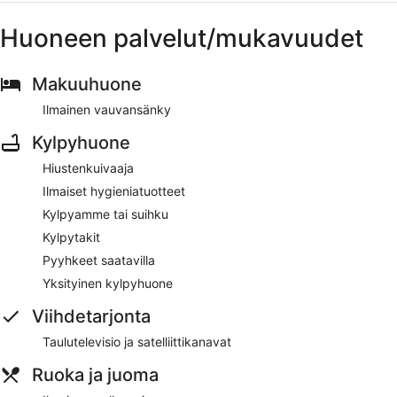
Huoneen palvelut/mukavuudet
Makuuhuone
Ilmainen vauvansänky
Kylpyhuone
Hiustenkuivaaja
Ilmaiset hygieniatuotteet
Kylpyamme tai suihku
Kylpytakit
Pyyhkeet saatavilla
Yksityinen kylpyhuone
Viihdetarjonta
Taulutelevisio ja satelliittikanavat
Ruoka ja juoma