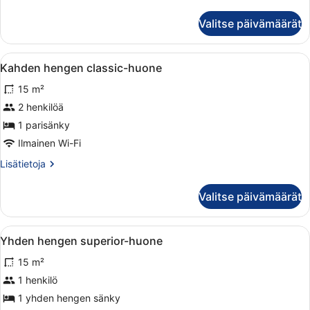
huoneesta
Yhden
Valitse päivämäärät
hengen
classic-
huone
Avaa
Tunnelmallinen huone, jossa on puinen
1
Kahden hengen classic-huone
kaikki
15 m²
huonetyypin
Kahden
2 henkilöä
hengen
1 parisänky
classic-
Ilmainen Wi-Fi
huone
Lisätietoja
Lisätietoja
kuvat
huoneesta
Kahden
Valitse päivämäärät
hengen
classic-
huone
Avaa
Tunnelmallinen huone, jossa on puine
2
Yhden hengen superior-huone
kaikki
15 m²
huonetyypin
Yhden
1 henkilö
hengen
1 yhden hengen sänky