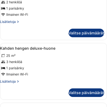
Kahden
2 henkilöä
hengen
1 parisänky
premier-
Ilmainen Wi-Fi
huone
Lisätietoja
Lisätietoja
kuvat
huoneesta
Kahden
Valitse päivämäärät
hengen
premier-
huone
Avaa
Makuuhuoneessa on suuri sänky, tuo
3
Kahden hengen deluxe-huone
kaikki
25 m²
huonetyypin
Kahden
3 henkilöä
hengen
1 parisänky
deluxe-
Ilmainen Wi-Fi
huone
Lisätietoja
Lisätietoja
kuvat
huoneesta
Kahden
Valitse päivämäärät
hengen
deluxe-
huone