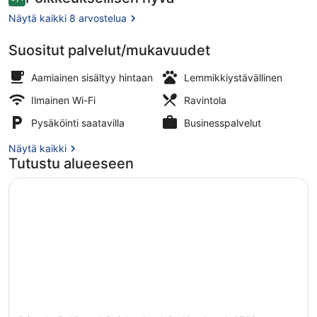
9,4 kautta 10.
Näytä kaikki 8 arvostelua
Suositut palvelut/mukavuudet
Kahden hengen superior-huone | Ta
Aamiainen sisältyy hintaan
Lemmikkiystävällinen
Ilmainen Wi-Fi
Ravintola
Pysäköinti saatavilla
Businesspalvelut
Näytä kaikki
Tutustu alueeseen