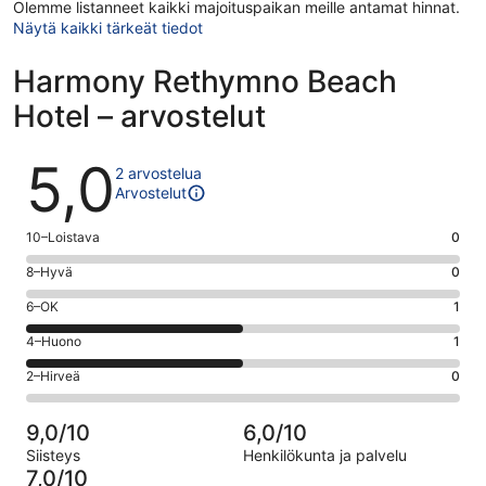
Olemme listanneet kaikki majoituspaikan meille antamat hinnat.
Näytä kaikki tärkeät tiedot
Harmony Rethymno Beach
Hotel – arvostelut
Arvostelut
5,0
2 arvostelua
Arvostelut
Arvosana
10–Loistava
0
10
Arvosana
8–Hyvä
0
-
8
Loistava.
Arvosana
6–OK
1
-
0
6
Hyvä.
Arvosana
4–Huono
1
kautta
-
0
4
2
OK.
Arvosana
2–Hirveä
0
kautta
-
arvostelua
1
2
2
Huono.
kautta
-
arvostelua
1
9,0/10
6,0/10
2
Hirveä.
kautta
Siisteys
Henkilökunta ja palvelu
arvostelua
0
2
7,0/10
kautta