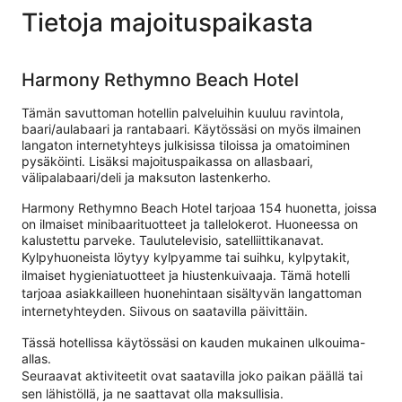
Tietoja majoituspaikasta
Harmony Rethymno Beach Hotel
Tämän savuttoman hotellin palveluihin kuuluu ravintola,
baari/aulabaari ja rantabaari. Käytössäsi on myös ilmainen
langaton internetyhteys julkisissa tiloissa ja omatoiminen
pysäköinti. Lisäksi majoituspaikassa on allasbaari,
välipalabaari/deli ja maksuton lastenkerho.
Harmony Rethymno Beach Hotel tarjoaa 154 huonetta, joissa
on ilmaiset minibaarituotteet ja tallelokerot. Huoneessa on
kalustettu parveke. Taulutelevisio, satelliittikanavat.
Kylpyhuoneista löytyy kylpyamme tai suihku, kylpytakit,
ilmaiset hygieniatuotteet ja hiustenkuivaaja. Tämä hotelli
tarjoaa asiakkailleen huonehintaan sisältyvän langattoman
internetyhteyden. Siivous on saatavilla päivittäin.
Tässä hotellissa käytössäsi on kauden mukainen ulkouima-
allas.
Seuraavat aktiviteetit ovat saatavilla joko paikan päällä tai
sen lähistöllä, ja ne saattavat olla maksullisia.