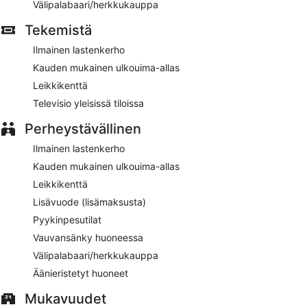
Välipalabaari/herkkukauppa
Tekemistä
Ilmainen lastenkerho
Kauden mukainen ulkouima-allas
Leikkikenttä
Televisio yleisissä tiloissa
Perheystävällinen
Ilmainen lastenkerho
Kauden mukainen ulkouima-allas
Leikkikenttä
Lisävuode (lisämaksusta)
Pyykinpesutilat
Vauvansänky huoneessa
Välipalabaari/herkkukauppa
Äänieristetyt huoneet
Mukavuudet