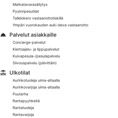
Matkatavarasäilytys
Pyykinpesutilat
Tallelokero vastaanottotiskillä
Ympäri vuorokauden auki oleva vastaanotto
Palvelut asiakkaille
Concierge-palvelut
Kiertoajelu- ja lippupalvelut
Kuivapesula-/pesulapalvelu
Siivouspalvelu (päivittäin)
Ulkotilat
Aurinkotuoleja uima-altaalla
Aurinkovarjoja uima-altaalla
Puutarha
Rantapyyhkeitä
Rantatuoleja
Rantavarjoja