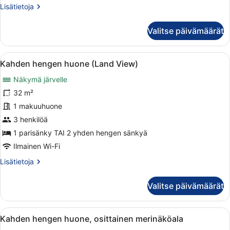
Lisätietoja
Lisätietoja
huoneesta
Kahden
Valitse päivämäärät
hengen
huone,
merinäköala
Avaa
Hotellihuone, jossa on suuri sänky, 
6
Kahden hengen huone (Land View)
kaikki
Näkymä järvelle
huonetyypin
Kahden
32 m²
hengen
1 makuuhuone
huone
3 henkilöä
(Land
1 parisänky TAI 2 yhden hengen sänkyä
View)
Ilmainen Wi-Fi
kuvat
Lisätietoja
Lisätietoja
huoneesta
Kahden
Valitse päivämäärät
hengen
huone
(Land
Avaa
Hotellihuone, jossa on sänky, työpöyt
4
View)
Kahden hengen huone, osittainen merinäköala
kaikki