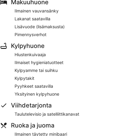
Makuuhuone
Ilmainen vauvansänky
Lakanat saatavilla
Lisävuode (lisämaksusta)
Pimennysverhot
Kylpyhuone
Hiustenkuivaaja
Ilmaiset hygieniatuotteet
Kylpyamme tai suihku
Kylpytakit
Pyyhkeet saatavilla
Yksityinen kylpyhuone
Viihdetarjonta
Taulutelevisio ja satelliittikanavat
Ruoka ja juoma
Ilmainen täytetty minibaari