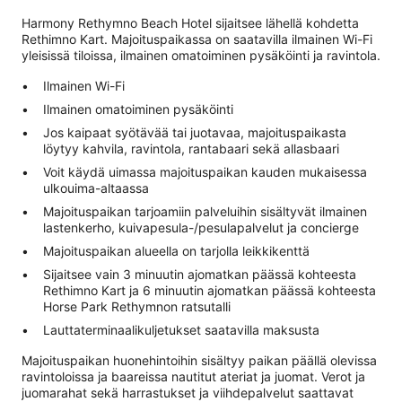
Harmony Rethymno Beach Hotel sijaitsee lähellä kohdetta
Rethimno Kart. Majoituspaikassa on saatavilla ilmainen Wi-Fi
yleisissä tiloissa, ilmainen omatoiminen pysäköinti ja ravintola.
Ilmainen Wi-Fi
Ilmainen omatoiminen pysäköinti
Jos kaipaat syötävää tai juotavaa, majoituspaikasta
löytyy kahvila, ravintola, rantabaari sekä allasbaari
Voit käydä uimassa majoituspaikan kauden mukaisessa
ulkouima-altaassa
Majoituspaikan tarjoamiin palveluihin sisältyvät ilmainen
lastenkerho, kuivapesula-/pesulapalvelut ja concierge
Majoituspaikan alueella on tarjolla leikkikenttä
Sijaitsee vain 3 minuutin ajomatkan päässä kohteesta
Rethimno Kart ja 6 minuutin ajomatkan päässä kohteesta
Horse Park Rethymnon ratsutalli
Lauttaterminaalikuljetukset saatavilla maksusta
Majoituspaikan huonehintoihin sisältyy paikan päällä olevissa
ravintoloissa ja baareissa nautitut ateriat ja juomat. Verot ja
juomarahat sekä harrastukset ja viihdepalvelut saattavat