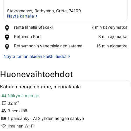
Stavromenos, Rethymno, Crete, 74100
Näytä kartalla
Place,
ranta lähellä Sfakaki
‪7 min kävelymatka‬
ranta
Näytä kartalla
Place,
Rethimno Kart
‪3 min ajomatka‬
lähellä
Rethimno
Sfakaki
Place,
Rethymnonin venetsialainen satama
‪15 min ajomatka‬
Kart
Rethymnonin
venetsialainen
Näytä tämän alueen kaikki tiedot
satama
Huonevaihtoehdot
Avaa
Hotellihuone, jossa on kaksi sänkyä, 
7
Kahden hengen huone, merinäköala
kaikki
Näkymä merelle
huonetyypin
Kahden
32 m²
hengen
3 henkilöä
huone,
1 parisänky TAI 2 yhden hengen sänkyä
merinäköala
Ilmainen Wi-Fi
kuvat