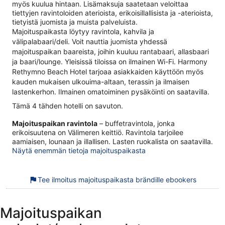
myös kuulua hintaan. Lisämaksuja saatetaan veloittaa
tiettyjen ravintoloiden aterioista, erikoisillallisista ja -aterioista,
tietyistä juomista ja muista palveluista.
Majoituspaikasta löytyy ravintola, kahvila ja
välipalabaari/deli. Voit nauttia juomista yhdessä
majoituspaikan baareista, joihin kuuluu rantabaari, allasbaari
ja baari/lounge. Yleisissä tiloissa on ilmainen Wi-Fi. Harmony
Rethymno Beach Hotel tarjoaa asiakkaiden käyttöön myös
kauden mukaisen ulkouima-altaan, terassin ja ilmaisen
lastenkerhon. Ilmainen omatoiminen pysäköinti on saatavilla.
Tämä 4 tähden hotelli on savuton.
Majoituspaikan ravintola
– buffetravintola, jonka
erikoisuutena on Välimeren keittiö. Ravintola tarjoilee
aamiaisen, lounaan ja illallisen. Lasten ruokalista on saatavilla.
Näytä enemmän tietoja majoituspaikasta
Tee ilmoitus majoituspaikasta brändille ebookers
Majoituspaikan