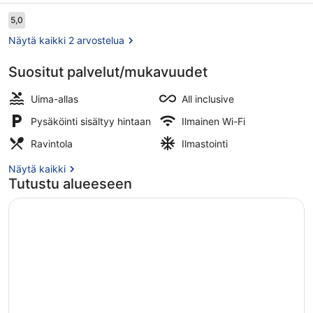
Arvostelut
5,0
5,0 kautta 10.
Näytä kaikki 2 arvostelua
Suositut palvelut/mukavuudet
Näkymä majoituspaikasta
Uima-allas
All inclusive
Pysäköinti sisältyy hintaan
Ilmainen Wi-Fi
Ravintola
Ilmastointi
Näytä kaikki
Tutustu alueeseen