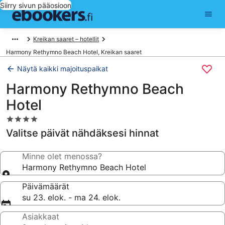
Siirry sivun pääosioon
Kreikan saaret – hotellit
Harmony Rethymno Beach Hotel, Kreikan saaret
Näytä kaikki majoituspaikat
Harmony Rethymno Beach
Hotel
4.0
tähden
Valitse päivät nähdäksesi hinnat
majoituspaikka
Minne olet menossa?
Harmony Rethymno Beach Hotel
Päivämäärät
su 23. elok. - ma 24. elok.
Asiakkaat