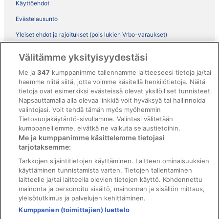
Käyttöehdot
Evästelausunto
Yleiset ehdot ja rajoitukset (pois lukien Vrbo-varaukset)
Vrbon sopimusehdot
Välitämme yksityisyydestäsi
Saavutettavuus
Me ja
347
kumppanimme tallennamme laitteeseesi tietoja ja/tai
ebookers BONUS+ -ohjelman ehdot
haemme niitä siitä, jotta voimme käsitellä henkilötietoja. Näitä
tietoja ovat esimerkiksi evästeissä olevat yksilölliset tunnisteet.
Oikeudelliset tiedot / ota meihin yhteyttä
Napsauttamalla alla olevaa linkkiä voit hyväksyä tai hallinnoida
valintojasi. Voit tehdä tämän myös myöhemmin
Sisältövaatimukset ja ilmoituksen tekeminen sisällöstä
Tietosuojakäytäntö-sivullamme. Valintasi välitetään
kumppaneillemme, eivätkä ne vaikuta selaustietoihin.
Tuki
Me ja kumppanimme käsittelemme tietojasi
tarjotaksemme:
Ota yhteyttä
Tarkkojen sijaintitietojen käyttäminen. Laitteen ominaisuuksien
Varauksen muuttaminen tai peruuttaminen
käyttäminen tunnistamista varten. Tietojen tallentaminen
laitteelle ja/tai laitteella olevien tietojen käyttö. Kohdennettu
Varaa lento lentoyhtiön hyvityskupongeilla
mainonta ja personoitu sisältö, mainonnan ja sisällön mittaus,
yleisötutkimus ja palvelujen kehittäminen.
Hyvityksen hakeminen ja aikarajat
Kumppanien (toimittajien) luettelo