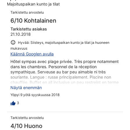
arvostelua
Majoituspaikan kunto ja tilat
2
Arvostelut
arvostelua
Tarkistettu arvostelu
6/10 Kohtalainen
Tarkistettu asiakas
21.10.2018
Hyvää: Siisteys, majoituspaikan kunto ja tilat ja huoneen
mukavuus
Käännä Googlen avulla
Hôtel sympas avec plage privée. Très propre notamment
dans les chambres. Personnel de la réception
sympathique. Serveuse au bar peu aimable ni très
souriante. Langue : russe principalement. Piscine non
chauffée. Buffet en all inclusive un peu restreint en terme
d'horaires (la nourriture est rangée immédiatement dès
Näytä enemmän
l'horaire indiqué "écoulé" ! Et ce même s'il reste des
Yöpyi 9 yötä syyskuussa 2018
personnes à table !! Un peu moyen !). Buffet également
trop répétitif et peu varié ; pas de poissons ni plats
3
locaux par exemple ! Un peu décevant en bord de mer !!
Petit détail (sans importance mais à signaler au passage)
Tarkistettu arvostelu
: nous n'avons pas eu la bouteille de vin normalement
offerte dans la chambre à notre arrivée...
4/10 Huono