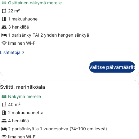
Osittainen näkymä merelle
huonetyypin
Kahden
22 m²
hengen
1 makuuhuone
huone,
3 henkilöä
osittainen
1 parisänky TAI 2 yhden hengen sänkyä
merinäköala
Ilmainen Wi-Fi
kuvat
Lisätietoja
Lisätietoja
huoneesta
Kahden
Valitse päivämäärät
hengen
huone,
osittainen
Avaa
Moderni olohuone, jossa on sohva, 
5
merinäköala
Sviitti, merinäköala
kaikki
Näkymä merelle
huonetyypin
Sviitti,
40 m²
merinäköala
2 makuuhuonetta
kuvat
4 henkilöä
2 parisänkyä ja 1 vuodesohva (74–100 cm leveä)
Ilmainen Wi-Fi