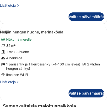
Lisätietoja
Lisätietoja
huoneesta
Sviitti,
Valitse päivämäärät
merinäköala
Avaa
Hotellihuoneessa on kaksi sänkyä, jo
6
Neljän hengen huone, merinäköala
kaikki
Näkymä merelle
huonetyypin
Neljän
32 m²
hengen
1 makuuhuone
huone,
4 henkilöä
merinäköala
1 parisänky ja 1 kerrossänky (74–100 cm leveä) TAI 2 yhden
kuvat
hengen sänkyä
Ilmainen Wi-Fi
Lisätietoja
Lisätietoja
huoneesta
Neljän
Valitse päivämäärät
hengen
huone,
merinäköala
Samankaltaisia majoituspaikkoja