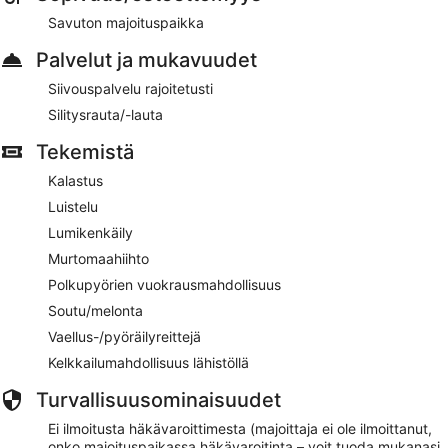
Savuton majoituspaikka
Palvelut ja mukavuudet
Siivouspalvelu rajoitetusti
Silitysrauta/-lauta
Tekemistä
Kalastus
Luistelu
Lumikenkäily
Murtomaahiihto
Polkupyörien vuokrausmahdollisuus
Soutu/melonta
Vaellus-/pyöräilyreittejä
Kelkkailumahdollisuus lähistöllä
Turvallisuusominaisuudet
Ei ilmoitusta häkävaroittimesta (majoittaja ei ole ilmoittanut,
onko majoituspaikassa häkävaroitinta – voit tuoda mukanasi