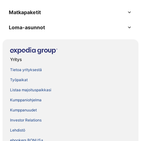
Matkapaketit
Loma-asunnot
Yritys
Tietoa yrityksestä
Työpaikat
Listaa majoituspaikkasi
Kumppaniohjelma
Kumppanuudet
Investor Relations
Lehdistö
ebookers BONUS+