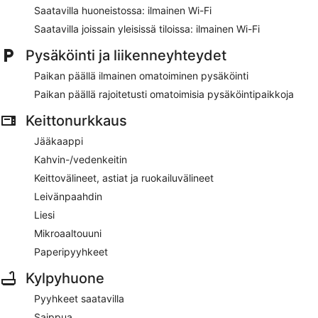
Saatavilla huoneistossa: ilmainen Wi-Fi
Sijaitsee 9 minuutin ajomatkan päässä kohteesta Lusto ja
Saatavilla joissain yleisissä tiloissa: ilmainen Wi-Fi
12 minuutin ajomatkan päässä kohteesta Taidekartano
Johanna Oras
Pysäköinti ja liikenneyhteydet
Majoituspaikkaan voi tuoda lemmikin lisämaksusta
Paikan päällä ilmainen omatoiminen pysäköinti
Niemitupa Apartments tarjoaa asiakkaiden käyttöön saunan,
Paikan päällä rajoitetusti omatoimisia pysäköintipaikkoja
terassin ja grillejä. Yleisissä tiloissa on ilmainen Wi-Fi.
Omatoiminen pysäköinti on ilmainen.
Keittonurkkaus
Tämä 3,5 tähden huoneisto on savuton.
Jääkaappi
Kahvin-/vedenkeitin
Keittovälineet, astiat ja ruokailuvälineet
Leivänpaahdin
Liesi
Mikroaaltouuni
Paperipyyhkeet
Kylpyhuone
Pyyhkeet saatavilla
Saippua