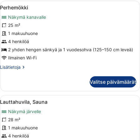
Avaa
Perhemökki | Silitysrauta/-lauta, il
21
Perhemökki
kaikki
Näkymä kanavalle
huonetyypin
Perhemökki
25 m²
kuvat
1 makuuhuone
4 henkilöä
2 yhden hengen sänkyä ja 1 vuodesohva (125–150 cm leveä)
Ilmainen Wi-Fi
Lisätietoja
Lisätietoja
huoneesta
Perhemökki
Valitse päivämäärät
Avaa
Lauttahuvila, Sauna | Terassi/patio
22
Lauttahuvila, Sauna
kaikki
Näkymä järvelle
huonetyypin
Lauttahuvila,
28 m²
Sauna
1 makuuhuone
kuvat
4 henkilöä