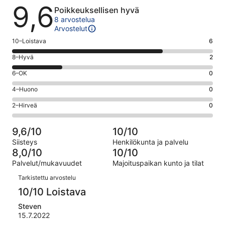
Arvostelut
9,6
Poikkeuksellisen hyvä
8 arvostelua
Arvostelut
Arvosana
10–Loistava
6
10
Arvosana
8–Hyvä
2
-
8
Loistava.
Arvosana
6–OK
0
-
6
6
Hyvä.
Arvosana
4–Huono
0
kautta
-
2
4
8
OK.
Arvosana
2–Hirveä
0
kautta
-
arvostelua
0
2
8
Huono.
kautta
-
arvostelua
0
9,6/10
10/10
8
Hirveä.
kautta
Siisteys
Henkilökunta ja palvelu
arvostelua
0
8
8,0/10
10/10
kautta
arvostelua
Palvelut/mukavuudet
Majoituspaikan kunto ja tilat
8
Arvostelut
arvostelua
Tarkistettu arvostelu
10/10 Loistava
Steven
15.7.2022