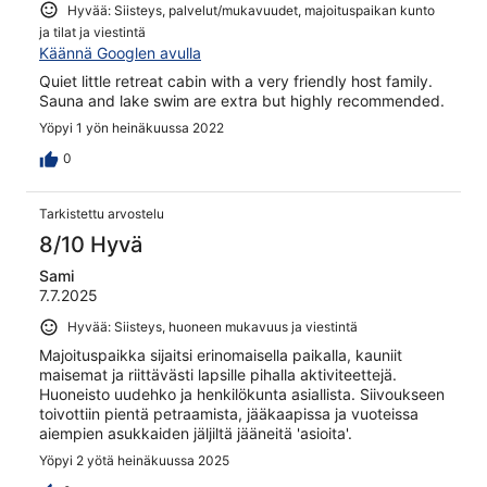
Hyvää: Siisteys, palvelut/mukavuudet, majoituspaikan kunto
ja tilat ja viestintä
Käännä Googlen avulla
Quiet little retreat cabin with a very friendly host family.
Sauna and lake swim are extra but highly recommended.
Yöpyi 1 yön heinäkuussa 2022
0
Tarkistettu arvostelu
8/10 Hyvä
Sami
7.7.2025
Hyvää: Siisteys, huoneen mukavuus ja viestintä
Majoituspaikka sijaitsi erinomaisella paikalla, kauniit
maisemat ja riittävästi lapsille pihalla aktiviteettejä.
Huoneisto uudehko ja henkilökunta asiallista. Siivoukseen
toivottiin pientä petraamista, jääkaapissa ja vuoteissa
aiempien asukkaiden jäljiltä jääneitä 'asioita'.
Yöpyi 2 yötä heinäkuussa 2025