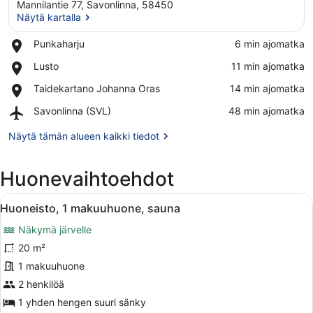
Mannilantie 77, Savonlinna, 58450
Näytä kartalla
Place,
Punkaharju
‪6 min ajomatka‬
Punkaharju
Näytä kartalla
Place,
Lusto
‪11 min ajomatka‬
Lusto
Place,
Taidekartano Johanna Oras
‪14 min ajomatka‬
Taidekartano
Airport,
Savonlinna (SVL)
‪48 min ajomatka‬
Johanna
Savonlinna
Oras
(SVL)
Näytä tämän alueen kaikki tiedot
Huonevaihtoehdot
Avaa
Huoneisto, 1 makuuhuone, sauna | Si
15
Huoneisto, 1 makuuhuone, sauna
kaikki
Näkymä järvelle
huonetyypin
Huoneisto,
20 m²
1
1 makuuhuone
makuuhuone,
2 henkilöä
sauna
1 yhden hengen suuri sänky
kuvat