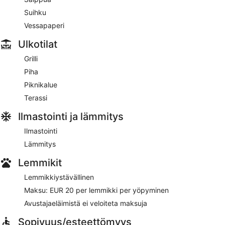
Suihku
Vessapaperi
Ulkotilat
Grilli
Piha
Piknikalue
Terassi
Ilmastointi ja lämmitys
Ilmastointi
Lämmitys
Lemmikit
Lemmikkiystävällinen
Maksu: EUR 20 per lemmikki per yöpyminen
Avustajaeläimistä ei veloiteta maksuja
Sopivuus/esteettömyys