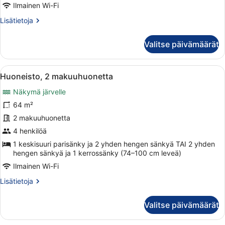
Ilmainen Wi-Fi
Lisätietoja
Lisätietoja
huoneesta
Huoneisto,
Valitse päivämäärät
1
makuuhuone,
sauna
Avaa
Huoneisto, 2 makuuhuonetta | Sility
11
Huoneisto, 2 makuuhuonetta
kaikki
Näkymä järvelle
huonetyypin
Huoneisto,
64 m²
2
2 makuuhuonetta
makuuhuonetta
4 henkilöä
kuvat
1 keskisuuri parisänky ja 2 yhden hengen sänkyä TAI 2 yhden
hengen sänkyä ja 1 kerrossänky (74–100 cm leveä)
Ilmainen Wi-Fi
Lisätietoja
Lisätietoja
huoneesta
Huoneisto,
Valitse päivämäärät
2
makuuhuonetta