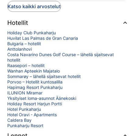
Katso kaikki arvostelut
Hotellit
Holiday Club Punkaharju
Huvilat Las Palmas de Gran Canaria
Bulgaria – hotellit
Anttolanhovi
Costa Navarino Dunes Golf Course – lähellä sijaitsevat
hotellit
Raasepori – hotellit
Wanhan Apteekin Majatalo
Sommarøy – lähellä sijaitsevat hotellit
Porvoo – Hotellit kuntosalilla
Hapimag Resort Punkaharju
ILUNION Miramar
Yksityiset loma-asunnot Äänekoski
Holiday Resort Harjun Portti
Hotel Punkaharju
Hotel Oravi - Apartments
Caldera Bay
Punkaharju Resort
Lennot