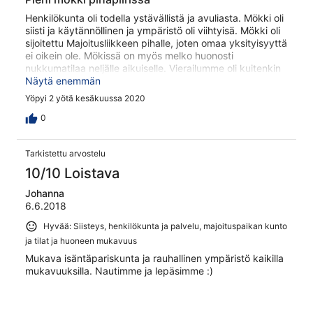
Henkilökunta oli todella ystävällistä ja avuliasta. Mökki oli
siisti ja käytännöllinen ja ympäristö oli viihtyisä. Mökki oli
sijoitettu Majoitusliikkeen pihalle, joten omaa yksityisyyttä
ei oikein ole. Mökissä on myös melko huonosti
nukkumatilaa neljälle aikuiselle. Vierailumme oli kuitenkin
onnistunut.
Näytä enemmän
Yöpyi 2 yötä kesäkuussa 2020
0
Tarkistettu arvostelu
10/10 Loistava
Johanna
6.6.2018
Hyvää: Siisteys, henkilökunta ja palvelu, majoituspaikan kunto
ja tilat ja huoneen mukavuus
Mukava isäntäpariskunta ja rauhallinen ympäristö kaikilla
mukavuuksilla. Nautimme ja lepäsimme :)