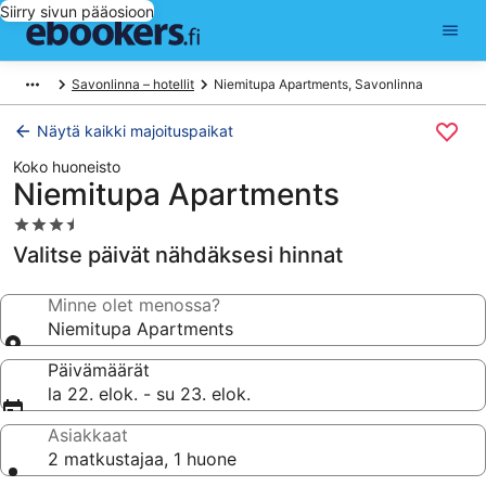
Siirry sivun pääosioon
Savonlinna – hotellit
Niemitupa Apartments, Savonlinna
Näytä kaikki majoituspaikat
Koko huoneisto
Niemitupa Apartments
3.5
tähden
Valitse päivät nähdäksesi hinnat
majoituspaikka
Minne olet menossa?
Niemitupa Apartments
Päivämäärät
la 22. elok. - su 23. elok.
Asiakkaat
2 matkustajaa, 1 huone