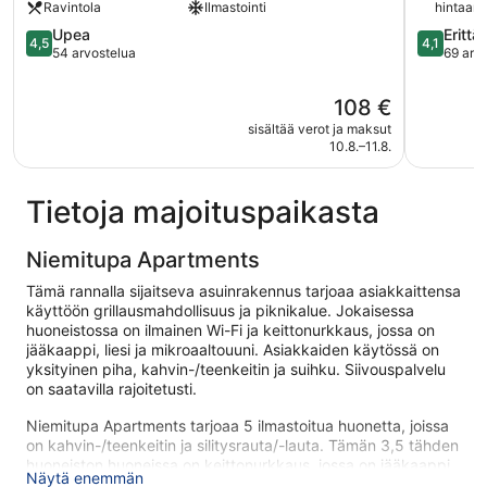
Ravintola
Ilmastointi
hintaan
4.5
4.1
Upea
Erittä
4,5
4,1
kautta
kautta
54 arvostelua
69 arv
5,
5,
Upea,
Erittäin
Hinta
108 €
54
hyvä,
on
sisältää verot ja maksut
arvostelua
69
108 €
10.8.–11.8.
arvostelu
Tietoja majoituspaikasta
Niemitupa Apartments
Tämä rannalla sijaitseva asuinrakennus tarjoaa asiakkaittensa
käyttöön grillausmahdollisuus ja piknikalue. Jokaisessa
huoneistossa on ilmainen Wi-Fi ja keittonurkkaus, jossa on
jääkaappi, liesi ja mikroaaltouuni. Asiakkaiden käytössä on
yksityinen piha, kahvin-/teenkeitin ja suihku. Siivouspalvelu
on saatavilla rajoitetusti.
Niemitupa Apartments tarjoaa 5 ilmastoitua huonetta, joissa
on kahvin-/teenkeitin ja silitysrauta/-lauta. Tämän 3,5 tähden
huoneiston huoneissa on keittonurkkaus, jossa on jääkaappi,
Näytä enemmän
liesi, mikroaaltouuni ja astiat/ruokailuvälineet.