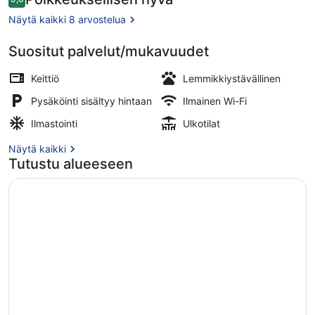
9,6 kautta 10.
Näytä kaikki 8 arvostelua
Suositut palvelut/mukavuudet
Rannalla, soutumahdollisuus, kala
Keittiö
Lemmikkiystävällinen
Pysäköinti sisältyy hintaan
Ilmainen Wi-Fi
Ilmastointi
Ulkotilat
Näytä kaikki
Tutustu alueeseen