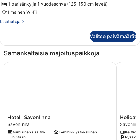
1 parisänky ja 1 vuodesohva (125–150 cm leveä)
Ilmainen Wi-Fi
Lisätietoja
Lisätietoja
huoneesta
Lauttahuvila,
Valitse päivämäärät
Sauna
Samankaltaisia majoituspaikkoja
Hotelli Savonlinna
Holiday Re
Hotelli
Holiday
Hotelli Savonlinna
Holiday 
Savonlinna
Resort
Savonlinna
Savonlinn
Savonlinna
Harjun
Aamiainen sisältyy
Lemmikkiystävällinen
Keittiö
Portti
hintaan
Pysäköin
Savonlinn