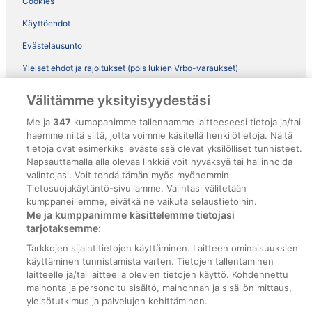
Cookies
Käyttöehdot
Evästelausunto
Yleiset ehdot ja rajoitukset (pois lukien Vrbo-varaukset)
Vrbon sopimusehdot
Välitämme yksityisyydestäsi
Saavutettavuus
Me ja
347
kumppanimme tallennamme laitteeseesi tietoja ja/tai
ebookers BONUS+ -ohjelman ehdot
haemme niitä siitä, jotta voimme käsitellä henkilötietoja. Näitä
tietoja ovat esimerkiksi evästeissä olevat yksilölliset tunnisteet.
Oikeudelliset tiedot / ota meihin yhteyttä
Napsauttamalla alla olevaa linkkiä voit hyväksyä tai hallinnoida
valintojasi. Voit tehdä tämän myös myöhemmin
Sisältövaatimukset ja ilmoituksen tekeminen sisällöstä
Tietosuojakäytäntö-sivullamme. Valintasi välitetään
kumppaneillemme, eivätkä ne vaikuta selaustietoihin.
Tuki
Me ja kumppanimme käsittelemme tietojasi
tarjotaksemme:
Ota yhteyttä
Tarkkojen sijaintitietojen käyttäminen. Laitteen ominaisuuksien
Varauksen muuttaminen tai peruuttaminen
käyttäminen tunnistamista varten. Tietojen tallentaminen
laitteelle ja/tai laitteella olevien tietojen käyttö. Kohdennettu
Varaa lento lentoyhtiön hyvityskupongeilla
mainonta ja personoitu sisältö, mainonnan ja sisällön mittaus,
yleisötutkimus ja palvelujen kehittäminen.
Hyvityksen hakeminen ja aikarajat