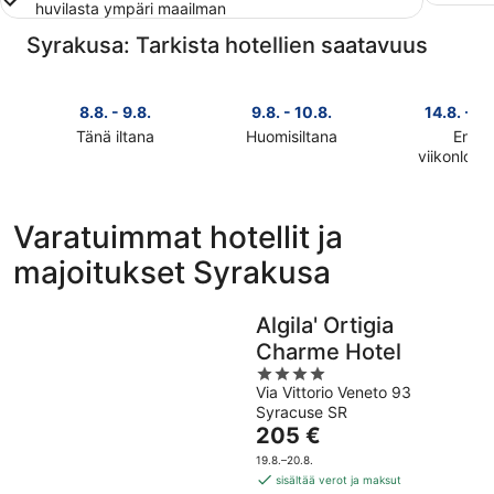
huvilasta ympäri maailman
Syrakusa: Tarkista hotellien saatavuus
8.8. - 9.8.
9.8. - 10.8.
14.8. - 16
Tänä iltana
Huomisiltana
Ensi
Tarkista
Tarkista
viikonlop
Tarkista
kohteen
kohteen
kohteen
Syrakusa
Syrakusa
Syrakusa
hinnat
hinnat
Varatuimmat hotellit ja
hinnat
täksi
huomisillaksi
majoitukset Syrakusa
ensi
illaksi
eli
viikonlopu
eli
9.8.
eli
8.8.
-
Algila' Ortigia
14.8.
-
10.8.
Charme Hotel
-
9.8.
4
16.8.
Via Vittorio Veneto 93
out
Syracuse SR
of
Hinta
205 €
5
on
19.8.–20.8.
205 €
sisältää verot ja maksut