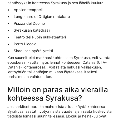
nähtävyyksiin kohteessa Syrakusa ja sen lähellä kuuluu:
Apollon temppeli
Lungomare di Ortigian rantakatu
Piazza del Duomo
Syrakusan katedraali
Teatro dei Pupin nukketeatteri
Porto Piccolo
Siracusan pyöräilyreitti
Kun suunnittelet matkaasi kohteeseen Syrakusa, voit varata
ebookersin kautta myös lennot kohteeseen Catania (CTA-
Catania–Fontanarossa). Voit rajata hakuasi välilaskujen,
lentoyhtiön tai lähtöajan mukaan löytääksesi itsellesi
parhaimman vaihtoehdon.
Milloin on paras aika vierailla
kohteessa Syrakusa?
Jos harkitset parasta mahdollista aikaa käydä kohteessa
Syrakusa, saatat hyötyä näistä vuodenajan säätä koskevista
tiedoista lomaasi suunnitellessasi. Elokuu ja heinäkuu ovat