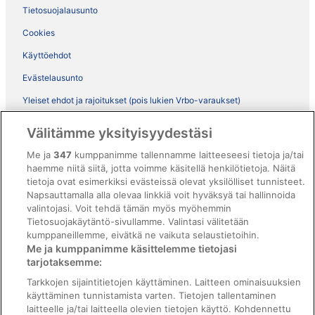
Tietosuojalausunto
Cookies
Käyttöehdot
Evästelausunto
Yleiset ehdot ja rajoitukset (pois lukien Vrbo-varaukset)
Vrbon sopimusehdot
Välitämme yksityisyydestäsi
Saavutettavuus
Me ja
347
kumppanimme tallennamme laitteeseesi tietoja ja/tai
ebookers BONUS+ -ohjelman ehdot
haemme niitä siitä, jotta voimme käsitellä henkilötietoja. Näitä
tietoja ovat esimerkiksi evästeissä olevat yksilölliset tunnisteet.
Oikeudelliset tiedot / ota meihin yhteyttä
Napsauttamalla alla olevaa linkkiä voit hyväksyä tai hallinnoida
valintojasi. Voit tehdä tämän myös myöhemmin
Sisältövaatimukset ja ilmoituksen tekeminen sisällöstä
Tietosuojakäytäntö-sivullamme. Valintasi välitetään
kumppaneillemme, eivätkä ne vaikuta selaustietoihin.
Tuki
Me ja kumppanimme käsittelemme tietojasi
tarjotaksemme:
Ota yhteyttä
Tarkkojen sijaintitietojen käyttäminen. Laitteen ominaisuuksien
Varauksen muuttaminen tai peruuttaminen
käyttäminen tunnistamista varten. Tietojen tallentaminen
laitteelle ja/tai laitteella olevien tietojen käyttö. Kohdennettu