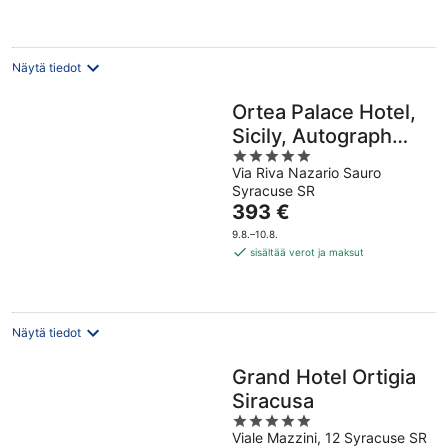
per
yö
Näytä tiedot
Ortea Palace Hotel,
Sicily, Autograph
5
Collection
Via Riva Nazario Sauro
out
Syracuse SR
of
Hinta
393 €
5
on
9.8.–10.8.
393 €
sisältää verot ja maksut
per
yö
Näytä tiedot
Grand Hotel Ortigia
Siracusa
5
Viale Mazzini, 12 Syracuse SR
out