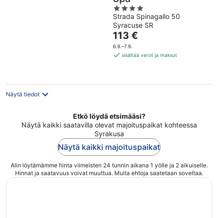
4
Strada Spinagallo 50
out
Syracuse SR
of
Hinta
113 €
5
on
6.9.–7.9.
113 €
sisältää verot ja maksut
per
yö
Näytä tiedot
Etkö löydä etsimääsi?
Näytä kaikki saatavilla olevat majoituspaikat kohteessa
Syrakusa
Näytä kaikki majoituspaikat
Alin löytämämme hinta viimeisten 24 tunnin aikana 1 yölle ja 2 aikuiselle.
Hinnat ja saatavuus voivat muuttua. Muita ehtoja saatetaan soveltaa.