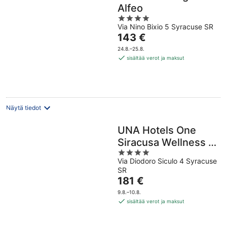
Alfeo
4
Via Nino Bixio 5 Syracuse SR
out
Hinta
143 €
of
on
5
24.8.–25.8.
143 €
sisältää verot ja maksut
per
yö
Näytä tiedot
UNA Hotels One
Siracusa Wellness &
4
SPA
Via Diodoro Siculo 4 Syracuse
out
SR
of
Hinta
181 €
5
on
9.8.–10.8.
181 €
sisältää verot ja maksut
per
yö