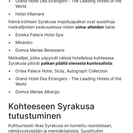
Grand Hotel Des Ètrangers - The Leading Hotels of the
World
Hotel Villamare
Nämä kohteen Syrakusa majoituspaikat ovat suosittuja
matkailijoiden keskuudessa niiden
uima-altaiden
takia:
Eureka Palace Hotel Spa
Minareto
Domus Mariae Benessere
Matkailijat, jotka yöpyivät näissä hotelleissa kohteessa
Syrakusa pitivät
paikan päällä olevasta kuntosalista
:
Ortea Palace Hotel, Sicily, Autograph Collection
Grand Hotel Des Ètrangers - The Leading Hotels of the
World
Domus Mariae Albergo
Kohteeseen Syrakusa
tutustuminen
Kulttuurisesti rikas Syrakusa on tunnettu raunioistaan,
nähtävyyksistään ja merinäköaloista. Suosittuihin