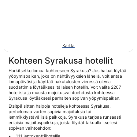
Kartta
Kohteen Syrakusa hotellit
Harkitsetko lomaa kohteeseen Syrakusa? Jos haluat löytää
yöpymispaikan, joka on nähtävyyksien lähellä, voit antaa
lomapäiväsi ja käyttää hakutulosten vieressä olevia
suodattimia löytääksesi tällaisen hotellin. Voit valita 2207
hotellista ja muusta majoitusvaihtoehdosta kohteessa
Syrakusa löytääksesi parhaiten sopivan yöpymispaikan.
Etsitpä sitten halpoja hotelleja kohteessa Syrakusa,
perhelomaa varten sopivia majoituksia tai
lemmikkiystävällisiä paikkoja, Syrakusa tarjoaa runsaasti
erilaisia majoituspaikkoja, joista löydät takuulla itsellesi
sopivan vaihtoehdon:
111 lentokenttähotellia