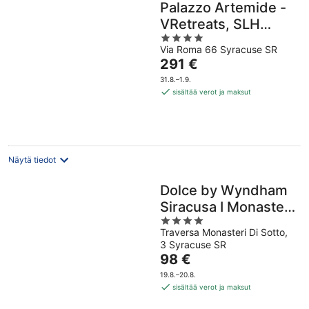
Palazzo Artemide -
VRetreats, SLH
4
Collection
Via Roma 66 Syracuse SR
out
Hinta
291 €
of
on
5
31.8.–1.9.
291 €
sisältää verot ja maksut
per
yö
Näytä tiedot
Dolce by Wyndham
Siracusa I Monasteri
4
Golf & Spa
Traversa Monasteri Di Sotto,
out
3 Syracuse SR
of
Hinta
98 €
5
on
19.8.–20.8.
98 €
sisältää verot ja maksut
per