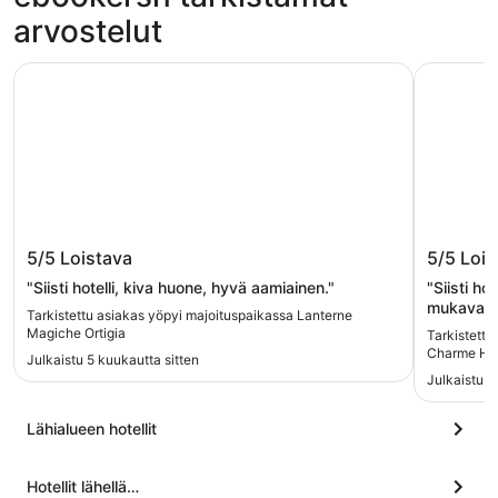
arvostelut
Lanterne Magiche Ortigia
Algila' Or
Lanterne Magiche Ortigia
Algila' 
5/5
Loistava
5/5
Lois
"Siisti hotelli, kiva huone, hyvä aamiainen."
"Siisti hot
mukava he
Tarkistettu asiakas yöpyi majoituspaikassa Lanterne
Ainoa mii
Magiche Ortigia
Tarkistettu
Charme Ho
Julkaistu 5 kuukautta sitten
Julkaistu 2
Lähialueen hotellit
Hotellit lähellä…