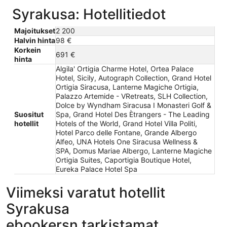
Syrakusa: Hotellitiedot
Majoitukset
2 200
Halvin hinta
98 €
Korkein
691 €
hinta
Algila' Ortigia Charme Hotel, Ortea Palace
Hotel, Sicily, Autograph Collection, Grand Hotel
Ortigia Siracusa, Lanterne Magiche Ortigia,
Palazzo Artemide - VRetreats, SLH Collection,
Dolce by Wyndham Siracusa I Monasteri Golf &
Suositut
Spa, Grand Hotel Des Ètrangers - The Leading
hotellit
Hotels of the World, Grand Hotel Villa Politi,
Hotel Parco delle Fontane, Grande Albergo
Alfeo, UNA Hotels One Siracusa Wellness &
SPA, Domus Mariae Albergo, Lanterne Magiche
Ortigia Suites, Caportigia Boutique Hotel,
Eureka Palace Hotel Spa
Viimeksi varatut hotellit
Syrakusa
ebookersn tarkistamat