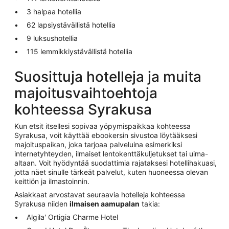
3 halpaa hotellia
62 lapsiystävällistä hotellia
9 luksushotellia
115 lemmikkiystävällistä hotellia
Suosittuja hotelleja ja muita
majoitusvaihtoehtoja
kohteessa Syrakusa
Kun etsit itsellesi sopivaa yöpymispaikkaa kohteessa
Syrakusa, voit käyttää ebookersin sivustoa löytääksesi
majoituspaikan, joka tarjoaa palveluina esimerkiksi
internetyhteyden, ilmaiset lentokenttäkuljetukset tai uima-
altaan. Voit hyödyntää suodattimia rajataksesi hotellihakuasi,
jotta näet sinulle tärkeät palvelut, kuten huoneessa olevan
keittiön ja ilmastoinnin.
Asiakkaat arvostavat seuraavia hotelleja kohteessa
Syrakusa niiden
ilmaisen aamupalan
takia:
Algila' Ortigia Charme Hotel