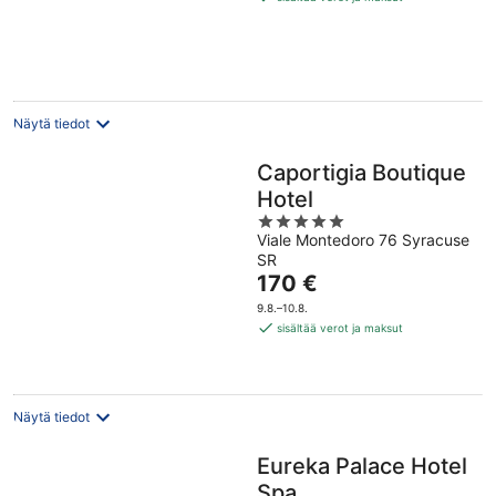
per
yö
Näytä tiedot
Caportigia Boutique
Hotel
5
Viale Montedoro 76 Syracuse
out
SR
of
Hinta
170 €
5
on
9.8.–10.8.
170 €
sisältää verot ja maksut
per
yö
Näytä tiedot
Eureka Palace Hotel
Spa