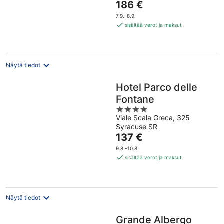
Hinta
186 €
5
on
7.9.–8.9.
186 €
sisältää verot ja maksut
per
yö
Näytä tiedot
Hotel Parco delle
Fontane
4
Viale Scala Greca, 325
out
Syracuse SR
of
Hinta
137 €
5
on
9.8.–10.8.
137 €
sisältää verot ja maksut
per
yö
Näytä tiedot
Grande Albergo