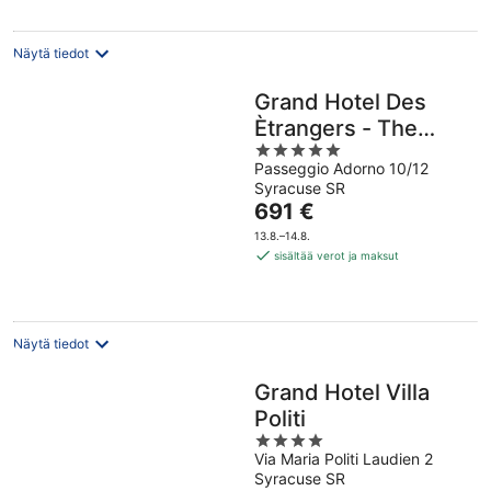
yö
Näytä tiedot
Grand Hotel Des
Ètrangers - The
5
Leading Hotels of
Passeggio Adorno 10/12
out
the World
Syracuse SR
of
Hinta
691 €
5
on
13.8.–14.8.
691 €
sisältää verot ja maksut
per
yö
Näytä tiedot
Grand Hotel Villa
Politi
4
Via Maria Politi Laudien 2
out
Syracuse SR
of