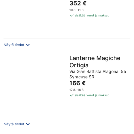
Hinta
352 €
of
on
5
10.8.–11.8.
352 €
sisältää verot ja maksut
per
yö
Näytä tiedot
Lanterne Magiche
Ortigia
Via Gian Battista Alagona, 55
Syracuse SR
Hinta
166 €
on
17.8.–18.8.
166 €
sisältää verot ja maksut
per
yö
Näytä tiedot