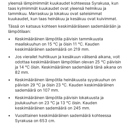
yleensä lämpimimmät kuukaudet kohteessa Syrakusa, kun
taas kylmimmät kuukaudet ovat yleensä helmikuu ja
tammikuu. Marraskuu ja lokakuu ovat sateisimmat
kuukaudet, kun taas heinäkuu ja kesäkuu ovat kuivimmat.
Tässä on katsaus kohteen keskimääräiseen sademäärään ja
lämpötilaan:
Keskimääräinen lämpötila päivisin tammikuusta
maaliskuuhun on 15 °C ja öisin 11 °C. Kauden
keskimääräinen sademäärä on 219 mm.
Jos vierailet huhtikuun ja kesäkuun välisenä aikana, voit
odottaa keskimääräisen lämpötilan olevan 25 °C päivisin
ja 14 °C öisin. Keskimääräinen sademäärä tänä aikana on
82 mm.
Keskimääräinen lämpötila heinäkuusta syyskuuhun on
päivisin 29 °C ja öisin 23 °C. Kauden keskimääräinen
sademäärä on 107 mm.
Keskimääräinen lämpötila päivisin lokakuusta ja
joulukuuhun on 23 °C ja 13 °C öisin. Kauden
keskimääräinen sademäärä on 245 mm.
Vuosittainen keskimääräinen sademäärä kohteessa
Syrakusa on 653 cm.