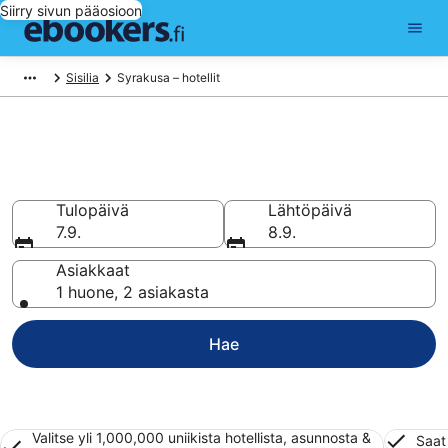
Siirry sivun pääosioon
Sisilia
Syrakusa – hotellit
Hotellit Syrakusa
Vertaa 2 200 halpaa hotellia ja majoitusta alkaen 98 €
Tulopäivä
Lähtöpäivä
7.9.
8.9.
Asiakkaat
1 huone, 2 asiakasta
Hae
Valitse yli 1,000,000 uniikista hotellista, asunnosta &
Saat