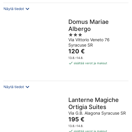
Näytä tiedot
Domus Mariae
Albergo
3
Via Vittorio Veneto 76
out
Syracuse SR
of
Hinta
120 €
5
on
13.8.–14.8.
120 €
sisältää verot ja maksut
per
yö
Näytä tiedot
Lanterne Magiche
Ortigia Suites
Via G.B. Alagona Syracuse SR
Hinta
195 €
on
13.8.–14.8.
195 €
sisältää verot ja maksut