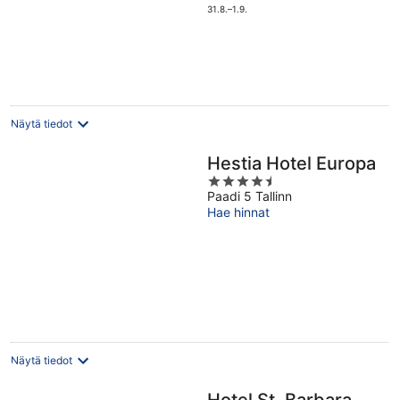
63 €
31.8.–1.9.
per
yö
Näytä tiedot
Hestia Hotel Europa
4.5
Paadi 5 Tallinn
out
Hae hinnat
of
5
Näytä tiedot