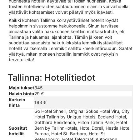
huoneesta hotellin käytäville tai toisiin huoneisiin. Koska
toisten hotellivieraiden suhtautuminen eläimiin voi vaihdella,
yllättävät kohtaamiset voivat päätyä myös ikävästi.
Kaikki kohteen Tallinna koiraystävälliset hotellit löydät
helpoimmin sivustomme hakukoneella. Sinun tarvitsee
ainoastaan valita hakukoneen kenttiin matkasi kohde, eli
Tallinna ja haluamasi ajankohta. Tämän jälkeen voit
suodattaa saaduista hakutuloksista lemmikkiystävälliset
hotellit valitsemalla Lemmikit sallittu -merkintäruudun. Saatat
yllättyä, miten moneen hotelliin lemmikit ovat nykyisin
tervetulleita!
Tallinna: Hotellitiedot
Majoitukset
345
Halvin hinta
29 €
Korkein
193 €
hinta
Go Hotel Shnelli, Original Sokos Hotel Viru, City
Hotel Tallinn by Unique Hotels, Ecoland Hotel,
Gotthard Residence, Hilton Tallinn Park, Hotel
Suositut
Bern by TallinnHotels, Hotel Dorell, Hestia Hotel
hotellit
Europa, Hotel St. Barbara, Hotel St
Petersbourg, Hotel Telegraaf, Autograph