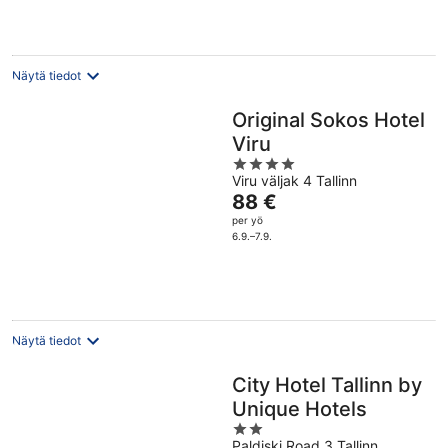
Näytä tiedot
Original Sokos Hotel
Viru
4
Viru väljak 4 Tallinn
out
Hinta
88 €
of
on
per yö
5
88 €
6.9.–7.9.
per
yö
Näytä tiedot
City Hotel Tallinn by
Unique Hotels
2
Paldiski Road 3 Tallinn