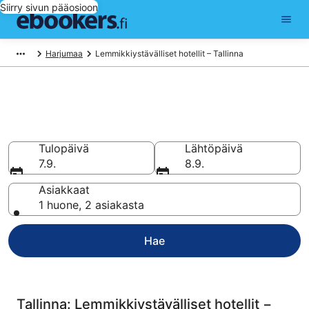
Siirry sivun pääosioon
Harjumaa
Lemmikkiystävälliset hotellit – Tallinna
Varaa lemmikkiystävällinen
hotelli kohteesta Tallinna
Tulopäivä
Lähtöpäivä
7.9.
8.9.
Asiakkaat
1 huone, 2 asiakasta
Hae
Tallinna: Lemmikkiystävälliset hotellit −