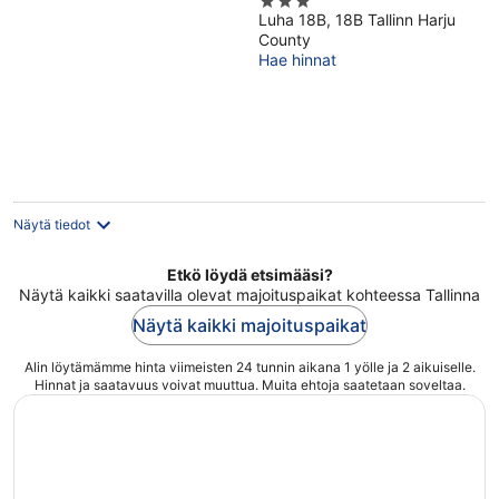
3
Luha 18B, 18B Tallinn Harju
out
County
of
Hae hinnat
5
Näytä tiedot
Etkö löydä etsimääsi?
Näytä kaikki saatavilla olevat majoituspaikat kohteessa Tallinna
Näytä kaikki majoituspaikat
Alin löytämämme hinta viimeisten 24 tunnin aikana 1 yölle ja 2 aikuiselle.
Hinnat ja saatavuus voivat muuttua. Muita ehtoja saatetaan soveltaa.