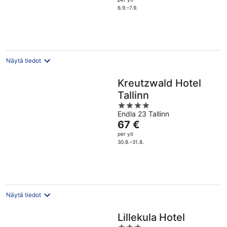
5
95 €
6.9.–7.9.
per
yö
Näytä tiedot
Kreutzwald Hotel
Tallinn
4
Endla 23 Tallinn
out
Hinta
67 €
of
on
per yö
5
67 €
30.8.–31.8.
per
yö
Näytä tiedot
Lillekula Hotel