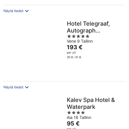
Näytä tiedot
Hotel Telegraaf,
Autograph
5
Collection
Vene 9 Tallinn
out
Hinta
193 €
of
on
per yö
5
193 €
30.8.–31.8.
per
yö
Näytä tiedot
Kalev Spa Hotel &
Waterpark
4
Aia 18 Tallinn
out
Hinta
95 €
of
on
per yö