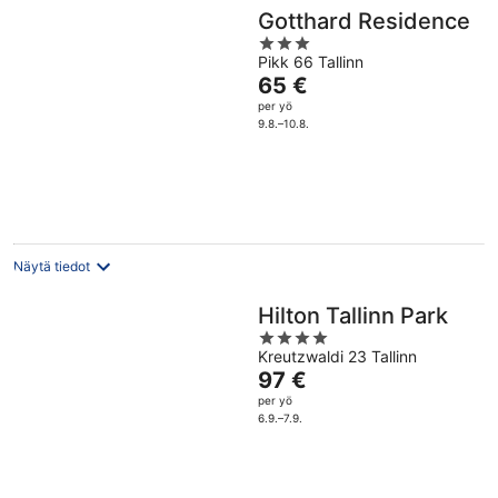
Gotthard Residence
3
Pikk 66 Tallinn
out
Hinta
65 €
of
on
per yö
5
65 €
9.8.–10.8.
per
yö
Näytä tiedot
Hilton Tallinn Park
4
Kreutzwaldi 23 Tallinn
out
Hinta
97 €
of
on
per yö
5
97 €
6.9.–7.9.
per
yö