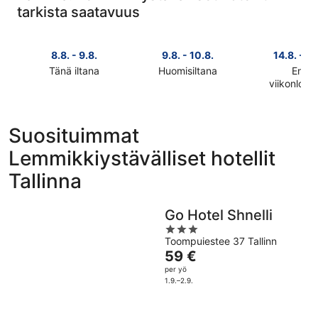
tarkista saatavuus
8.8. - 9.8.
9.8. - 10.8.
14.8. - 16
Tänä iltana
Huomisiltana
Ensi
Tarkista
Tarkista
viikonlop
Tarkista
kohteen
kohteen
kohteen
Tallinna
Tallinna
Tallinna
hinnat
hinnat
Suosituimmat
hinnat
täksi
huomisillaksi
Lemmikkiystävälliset hotellit
ensi
illaksi
eli
viikonlopu
eli
9.8.
Tallinna
eli
8.8.
-
14.8.
-
10.8.
-
9.8.
Go Hotel Shnelli
16.8.
3
Toompuiestee 37 Tallinn
out
Hinta
59 €
of
on
per yö
5
59 €
1.9.–2.9.
per
yö