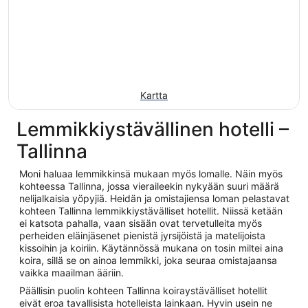
Kartta
Lemmikkiystävällinen hotelli –
Tallinna
Moni haluaa lemmikkinsä mukaan myös lomalle. Näin myös
kohteessa Tallinna, jossa vieraileekin nykyään suuri määrä
nelijalkaisia yöpyjiä. Heidän ja omistajiensa loman pelastavat
kohteen Tallinna lemmikkiystävälliset hotellit. Niissä ketään
ei katsota pahalla, vaan sisään ovat tervetulleita myös
perheiden eläinjäsenet pienistä jyrsijöistä ja matelijoista
kissoihin ja koiriin. Käytännössä mukana on tosin miltei aina
koira, sillä se on ainoa lemmikki, joka seuraa omistajaansa
vaikka maailman ääriin.
Päällisin puolin kohteen Tallinna koiraystävälliset hotellit
eivät eroa tavallisista hotelleista lainkaan. Hyvin usein ne