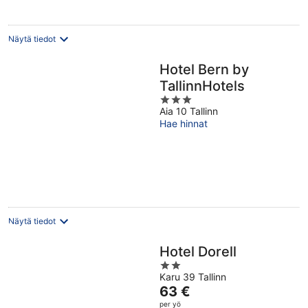
Näytä tiedot
Hotel Bern by
TallinnHotels
3
Aia 10 Tallinn
out
Hae hinnat
of
5
Näytä tiedot
Hotel Dorell
2
Karu 39 Tallinn
out
Hinta
63 €
of
on
per yö
5