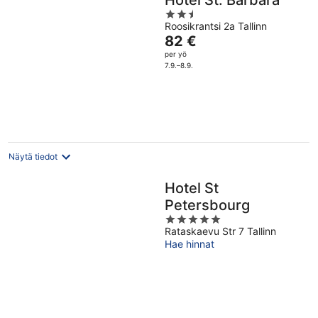
Hotel St. Barbara
2.5
Roosikrantsi 2a Tallinn
out
Hinta
82 €
of
on
per yö
5
82 €
7.9.–8.9.
per
yö
Näytä tiedot
Hotel St
Petersbourg
5
Rataskaevu Str 7 Tallinn
out
Hae hinnat
of
5