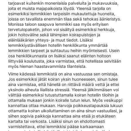
tarjoavat kuitenkin monenlaisia palveluita ja mukavuuksia,
joita et muista majapaikoista löydä. Yleensä tarjolla on
esimerkiksi lemmikkien tarpeisiin mukautettuja huoneita,
joissa on tavallista enemmän tilaa sekä tehokas äänieristys.
Monissa taloon saapuva lemmikki saa myös erityisen
tervetulopaketin, johon voi sisältyä esimerkiksi herkkuja,
jokin hoitoväline sekä lähimpien koirapuistojen ja
eläinlääkärien yhteys- ja muut tiedot. Lisäksi
lemmikkiystävällisen hotellin henkilökunta ymmärtää
lemmikkien tarpeet ja suhtautuu heihin myönteisesti. Usein
osa henkilökunnasta on lisäksi saanut eläinten hoitoon
liittyvää koulutusta, joka varmistaa, että hotellissa selvitään
myös hieman haastavammista tilanteista.
Viime kädessä lemmikistä on aina vastuussa sen omistaja.
Jos esimerkiksi jätät koiran yksin huoneeseen, sinun tulee
aina varmistaa, että hänellä on riittävä määrä vettä ja ettei
yksinolo aiheuta liiallista stressiä. Yleensä jälkimmäisen voi
välttää esimerkiksi tutustuttamalla koiran hotellin tiloihin ja
ottamalla mukaan jonkin koiralle tutun lelun. Myös vesikuppi
kannattaa ottaa mukaan. Harvoja poikkeustapauksia lukuun
ottamatta koiran ulkoiluttaminen on aina sinun vastuullasi, ja
siihen sopivia paikkoja kannattaa aina etsiä jo etukäteen
kartalta tai verkosta. Lisäksi sinun on ehdottomasti
varmistettava, ettei lemmikkisi pääse karkaamaan