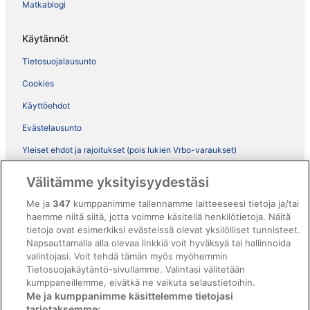
Matkablogi
Käytännöt
Tietosuojalausunto
Cookies
Käyttöehdot
Evästelausunto
Yleiset ehdot ja rajoitukset (pois lukien Vrbo-varaukset)
Vrbon sopimusehdot
Välitämme yksityisyydestäsi
Saavutettavuus
Me ja
347
kumppanimme tallennamme laitteeseesi tietoja ja/tai
ebookers BONUS+ -ohjelman ehdot
haemme niitä siitä, jotta voimme käsitellä henkilötietoja. Näitä
tietoja ovat esimerkiksi evästeissä olevat yksilölliset tunnisteet.
Oikeudelliset tiedot / ota meihin yhteyttä
Napsauttamalla alla olevaa linkkiä voit hyväksyä tai hallinnoida
valintojasi. Voit tehdä tämän myös myöhemmin
Sisältövaatimukset ja ilmoituksen tekeminen sisällöstä
Tietosuojakäytäntö-sivullamme. Valintasi välitetään
kumppaneillemme, eivätkä ne vaikuta selaustietoihin.
Tuki
Me ja kumppanimme käsittelemme tietojasi
tarjotaksemme: