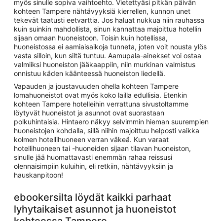
myös sinulle sopiva vaihtoehto. Vietettyäsi pitkän päivän
kohteen Tampere nähtävyyksiä kierrellen, kunnon unet
tekevät taatusti eetvarttia. Jos haluat nukkua niin rauhassa
kuin suinkin mahdollista, sinun kannattaa majoittua hotellin
sijaan omaan huoneistoon. Toisin kuin hotellissa,
huoneistossa ei aamiaisaikoja tunneta, joten voit nousta ylös
vasta silloin, kun siltä tuntuu. Aamupala-ainekset voi ostaa
valmiiksi huoneiston jääkaappiin, niin murkinan valmistus
onnistuu käden käänteessä huoneiston liedellä.
Vapauden ja joustavuuden ohella kohteen Tampere
lomahuoneistot ovat myös koko lailla edullisia. Etenkin
kohteen Tampere hotelleihin verrattuna sivustoltamme
löytyvät huoneistot ja asunnot ovat suorastaan
polkuhintaisia. Hintaero näkyy selvimmin hieman suurempien
huoneistojen kohdalla, sillä niihin majoittuu helposti vaikka
kolmen hotellihuoneen verran väkeä. Kun varaat
hotellihuoneen tai -huoneiden sijaan tilavan huoneiston,
sinulle jää huomattavasti enemmän rahaa reissusi
olennaisimpiin kuluihin, eli retkiin, nähtävyyksiin ja
hauskanpitoon!
ebookersilta löydät kaikki parhaat
lyhytaikaiset asunnot ja huoneistot
kohteessa Tampere