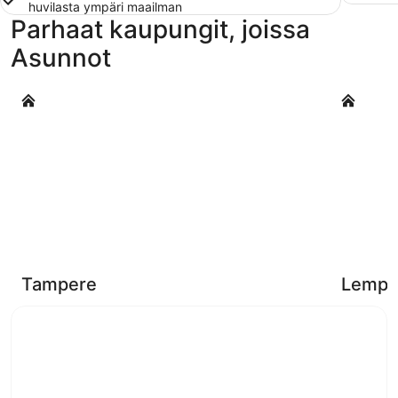
huvilasta ympäri maailman
Parhaat kaupungit, joissa
Asunnot
Tampere
Lempäälä
Tampere
Lempä