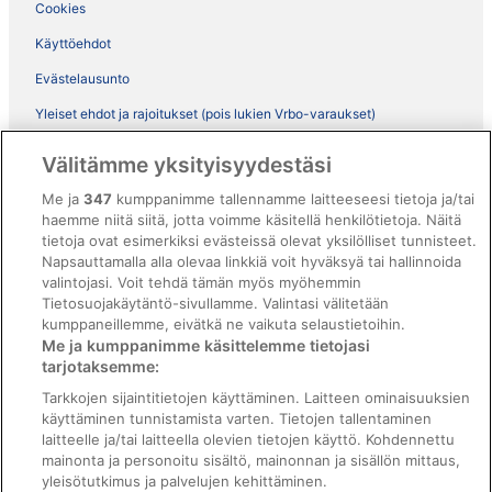
Cookies
Käyttöehdot
Evästelausunto
Yleiset ehdot ja rajoitukset (pois lukien Vrbo-varaukset)
Vrbon sopimusehdot
Välitämme yksityisyydestäsi
Saavutettavuus
Me ja
347
kumppanimme tallennamme laitteeseesi tietoja ja/tai
haemme niitä siitä, jotta voimme käsitellä henkilötietoja. Näitä
ebookers BONUS+ -ohjelman ehdot
tietoja ovat esimerkiksi evästeissä olevat yksilölliset tunnisteet.
Oikeudelliset tiedot / ota meihin yhteyttä
Napsauttamalla alla olevaa linkkiä voit hyväksyä tai hallinnoida
valintojasi. Voit tehdä tämän myös myöhemmin
Sisältövaatimukset ja ilmoituksen tekeminen sisällöstä
Tietosuojakäytäntö-sivullamme. Valintasi välitetään
kumppaneillemme, eivätkä ne vaikuta selaustietoihin.
Tuki
Me ja kumppanimme käsittelemme tietojasi
tarjotaksemme:
Ota yhteyttä
Tarkkojen sijaintitietojen käyttäminen. Laitteen ominaisuuksien
Varauksen muuttaminen tai peruuttaminen
käyttäminen tunnistamista varten. Tietojen tallentaminen
laitteelle ja/tai laitteella olevien tietojen käyttö. Kohdennettu
Varaa lento lentoyhtiön hyvityskupongeilla
mainonta ja personoitu sisältö, mainonnan ja sisällön mittaus,
yleisötutkimus ja palvelujen kehittäminen.
Hyvityksen hakeminen ja aikarajat