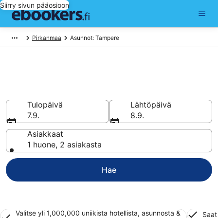
Siirry sivun pääosioon
Pirkanmaa
Asunnot: Tampere
Varaa lomahuoneisto
kohteessa Tampere
Tulopäivä
Lähtöpäivä
7.9.
8.9.
Asiakkaat
1 huone, 2 asiakasta
Hae
Valitse yli 1,000,000 uniikista hotellista, asunnosta &
Saat