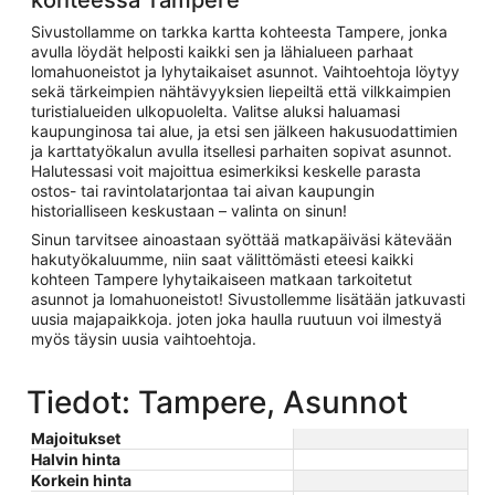
Sivustollamme on tarkka kartta kohteesta Tampere, jonka
avulla löydät helposti kaikki sen ja lähialueen parhaat
lomahuoneistot ja lyhytaikaiset asunnot. Vaihtoehtoja löytyy
sekä tärkeimpien nähtävyyksien liepeiltä että vilkkaimpien
turistialueiden ulkopuolelta. Valitse aluksi haluamasi
kaupunginosa tai alue, ja etsi sen jälkeen hakusuodattimien
ja karttatyökalun avulla itsellesi parhaiten sopivat asunnot.
Halutessasi voit majoittua esimerkiksi keskelle parasta
ostos- tai ravintolatarjontaa tai aivan kaupungin
historialliseen keskustaan – valinta on sinun!
Sinun tarvitsee ainoastaan syöttää matkapäiväsi kätevään
hakutyökaluumme, niin saat välittömästi eteesi kaikki
kohteen Tampere lyhytaikaiseen matkaan tarkoitetut
asunnot ja lomahuoneistot! Sivustollemme lisätään jatkuvasti
uusia majapaikkoja. joten joka haulla ruutuun voi ilmestyä
myös täysin uusia vaihtoehtoja.
Tiedot: Tampere, Asunnot
Majoitukset
Halvin hinta
Korkein hinta