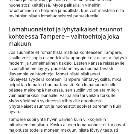
huoneistosi keittiössä. Myös paikallisiin viineihin
tutustuminen on helppoa ja edullista, kun voit maistella niitä
ravintolan sijaan lomahuoneistosi parvekkeella.
Lomahuoneistot ja lyhytaikaiset asunnot
kohteessa Tampere – vaihtoehtoja joka
makuun
Jos suunnittelet romanttista matkaa kohteeseen Tampere,
sinulle voisi sopia esimerkiksi kaupungin keskustasta löytyvä
moderni ja tunnelmallinen kaksio. Lasten kanssa reissaaville
sivustoltamme löytyy puolestaan myös huomattavasti
tilavampia vaihtoehtoja. Monet niistä sijaitsevat
kävelyetäisyydellä kohteen Tampere nähtävyyksiltä, mikä
helpottaa lomailua huomattavasti. Kun lomahuoneistolle
pääsee melkeinpä hetkessä, sen suojiin voi palata milloin
vain esimerkiksi lounaalle, välipalalle tai vaikka torkuille.
Myös yöelämän sykkeessä viihtyville ebookersin
lyhytaikaiset asunnot ja huoneistot sopivat paremmin kuin
hyvin.
Tampere sopii yhtä hyvin päivien kuin viikkojenkin
mittaiseen lomailuun. Koska alueen lomahuoneistot tarjoavat
majoitusta todella moneen makuun, niistä löytyy taatusti