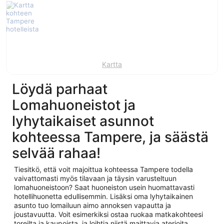
Kartta
Löydä parhaat
Lomahuoneistot ja
lyhytaikaiset asunnot
kohteessa Tampere, ja säästä
selvää rahaa!
Tiesitkö, että voit majoittua kohteessa Tampere todella
vaivattomasti myös tilavaan ja täysin varusteltuun
lomahuoneistoon? Saat huoneiston usein huomattavasti
hotellihuonetta edullisemmin. Lisäksi oma lyhytaikainen
asunto tuo lomailuun aimo annoksen vapautta ja
joustavuutta. Voit esimerkiksi ostaa ruokaa matkakohteesi
toreilta ja kaupoista, ja loihtia niistä maittavia aterioita