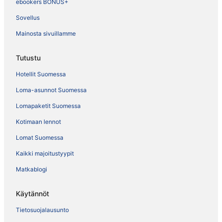
ebookers BONUS+
Sovellus
Mainosta sivuillamme
Tutustu
Hotellit Suomessa
Loma-asunnot Suomessa
Lomapaketit Suomessa
Kotimaan lennot
Lomat Suomessa
Kaikki majoitustyypit
Matkablogi
Käytännöt
Tietosuojalausunto