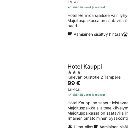
9.8.
on
5
3.9.–4.9.
97 €
sisältää verot ja maksut
per
Hotel Hermica sijaitsee vain ly
yö
Majoituspaikassa on saatavilla il
baari.
Aamiainen sisältyy hintaan
Hotel Kauppi
3
Kalevan puistotie 2 Tampere
out
Hinta
99 €
of
on
5
9.8.–10.8.
99 €
sisältää verot ja maksut
per
Hotel Kauppi on saanut loistava
yö
Majoituspaikka sijaitsee kävely
Majoituspaikassa on saatavilla il
ilmainen omatoiminen pysäköinti
Uima-allas
Aamiainen sisäl