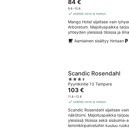
Hinta
84 €
of
on
5
9.8.–10.8.
84 €
sisältää verot ja maksut
per
Mango Hotel sijaitsee vain lyh
yö
Arboretum. Majoituspaikka tarjoa
yhteyden yleisissä tiloissa ja il
Aamiainen sisältyy hintaan
Scandic Rosendahl
3.5
Pyynikintie 13 Tampere
out
Hinta
103 €
of
on
5
11.8.–12.8.
103 €
sisältää verot ja maksut
per
Scandic Rosendahl sijaitsee va
yö
näkötorni. Majoituspaikka tarjoa
yleisissä tiloissa sekä sisäuima-
lemmikkipalveluihin kuuluu ruoka