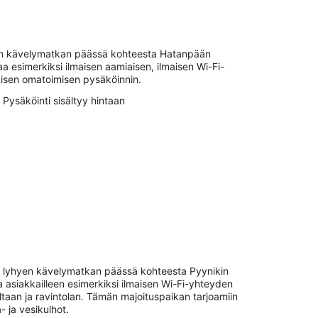
yen kävelymatkan päässä kohteesta Hatanpään
a esimerkiksi ilmaisen aamiaisen, ilmaisen Wi-Fi-
maisen omatoimisen pysäköinnin.
Pysäköinti sisältyy hintaan
in lyhyen kävelymatkan päässä kohteesta Pyynikin
a asiakkailleen esimerkiksi ilmaisen Wi-Fi-yhteyden
altaan ja ravintolan. Tämän majoituspaikan tarjoamiin
- ja vesikulhot.