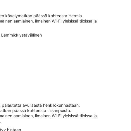
16.8.
hyen kävelymatkan päässä kohteesta Hermia.
mainen aamiainen, ilmainen Wi-Fi yleisissä tiloissa ja
Lemmikkiystävällinen
a palautetta avuliaasta henkilökunnastaan.
matkan päässä kohteesta Liisanpuisto.
mainen aamiainen, ilmainen Wi-Fi yleisissä tiloissa ja
.
tyy hintaan