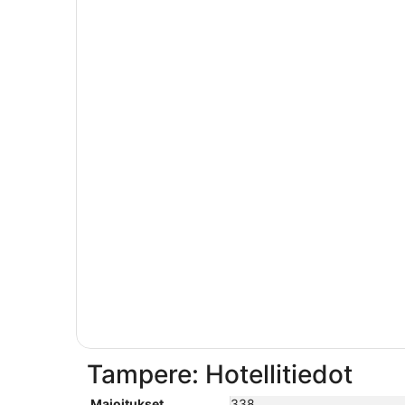
Tampere: Hotellitiedot
Majoitukset
338