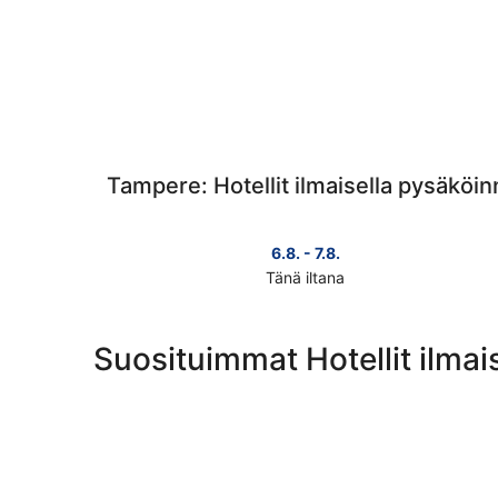
Tampere: Hotellit ilmaisella pysäköinn
6.8. - 7.8.
Tänä iltana
Tarkista
kohteen
Tampere
Suosituimmat Hotellit ilmai
hinnat
täksi
illaksi
eli
6.8.
-