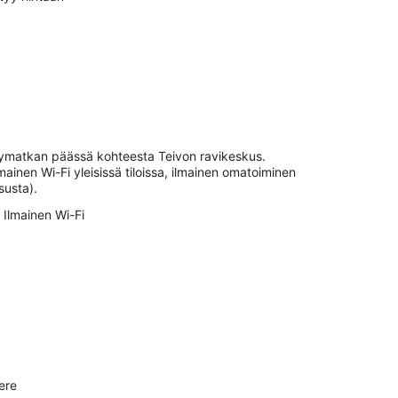
lymatkan päässä kohteesta Teivon ravikeskus.
mainen Wi-Fi yleisissä tiloissa, ilmainen omatoiminen
susta).
Ilmainen Wi-Fi
ere