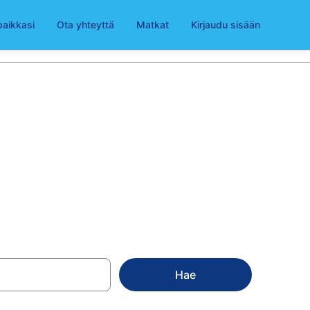
paikkasi
Ota yhteyttä
Matkat
Kirjaudu sisään
innillä
Hae