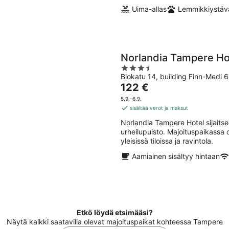
Uima-allas
Lemmikkiystävä
Norlandia Tampere Ho
3.5
Biokatu 14, building Finn-Medi 
out
Hinta
122 €
of
on
5
5.9.–6.9.
122 €
sisältää verot ja maksut
per
Norlandia Tampere Hotel sijait
yö
urheilupuisto. Majoituspaikassa o
yleisissä tiloissa ja ravintola.
Aamiainen sisältyy hintaan
Etkö löydä etsimääsi?
Näytä kaikki saatavilla olevat majoituspaikat kohteessa Tampere