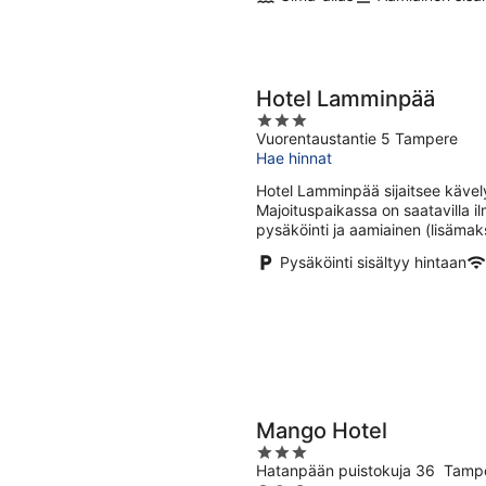
Hotel Lamminpää
3
Vuorentaustantie 5 Tampere
out
Hae hinnat
of
5
Hotel Lamminpää sijaitsee käve
Majoituspaikassa on saatavilla il
pysäköinti ja aamiainen (lisämak
Pysäköinti sisältyy hintaan
Mango Hotel
3
Hatanpään puistokuja 36 Tamp
out