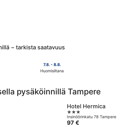
illä − tarkista saatavuus
7.8. - 8.8.
Huomisiltana
Tarkista
Tarkista
kohteen
kohteen
Tampere
Tamper
sella pysäköinnillä Tampere
hinnat
hinnat
huomisillaksi
täksi
eli
viikonlo
Hotel Hermica
7.8.
eli
3
-
7.8.
Insinöörinkatu 78 Tampere
out
8.8.
-
Hinta
97 €
of