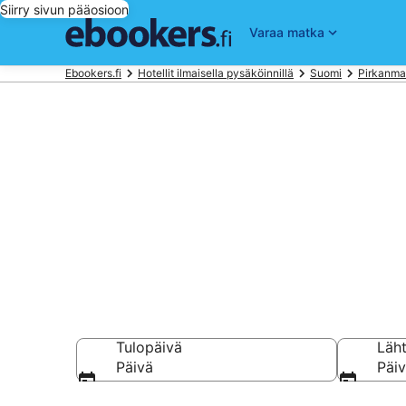
Siirry sivun pääosioon
Varaa matka
Ebookers.fi
Hotellit ilmaisella pysäköinnillä
Suomi
Pirkanm
Varaa Hotellit
kohteessa T
Tulopäivä
Läh
Päivä
Päi