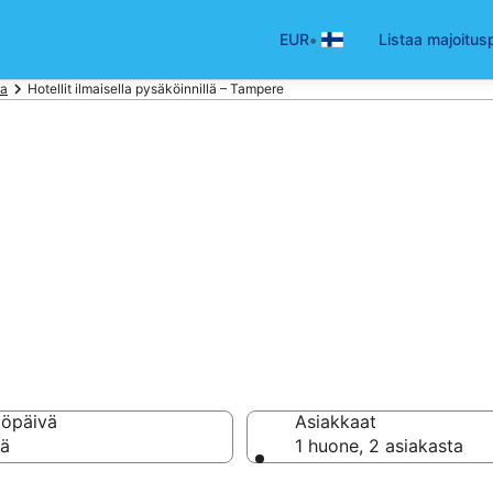
•
EUR
Listaa majoitus
aa
Hotellit ilmaisella pysäköinnillä – Tampere
 ilmaisella pysäkö
ampere
töpäivä
Asiakkaat
vä
1 huone, 2 asiakasta