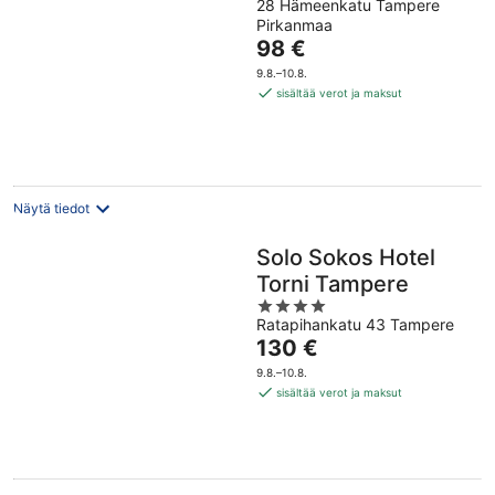
28 Hämeenkatu Tampere
out
Pirkanmaa
of
Hinta
98 €
5
on
9.8.–10.8.
98 €
sisältää verot ja maksut
per
yö
Näytä tiedot
Solo Sokos Hotel
Torni Tampere
4
Ratapihankatu 43 Tampere
out
Hinta
130 €
of
on
5
9.8.–10.8.
130 €
sisältää verot ja maksut
per
yö