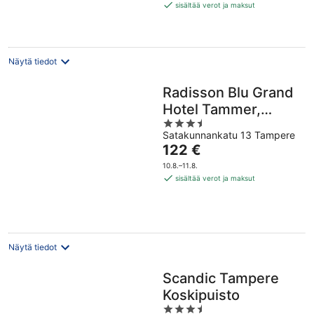
137 €
sisältää verot ja maksut
per
yö
Näytä tiedot
Radisson Blu Grand
Hotel Tammer,
3.5
Tampere
Satakunnankatu 13 Tampere
out
Hinta
122 €
of
on
5
10.8.–11.8.
122 €
sisältää verot ja maksut
per
yö
Näytä tiedot
Scandic Tampere
Koskipuisto
3.5