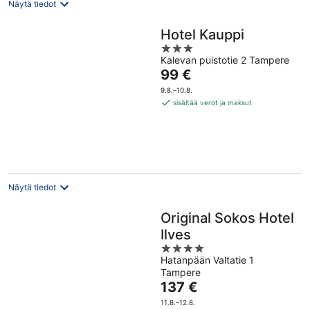
Näytä tiedot
Hotel Kauppi
3
Kalevan puistotie 2 Tampere
out
Hinta
99 €
of
on
5
9.8.–10.8.
99 €
sisältää verot ja maksut
per
yö
Näytä tiedot
Original Sokos Hotel
Ilves
4
Hatanpään Valtatie 1
out
Tampere
of
Hinta
137 €
5
on
11.8.–12.8.