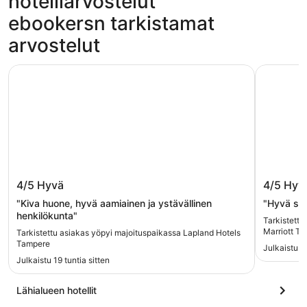
hotelliarvostelut
ebookersn tarkistamat
arvostelut
Lapland Hotels Tampere
Courtyard
Lapland Hotels Tampere
Courtya
4/5
Hyvä
4/5
Hyv
"Kiva huone, hyvä aamiainen ja ystävällinen
"Hyvä sän
henkilökunta"
Tarkistettu
Marriott Ta
Tarkistettu asiakas yöpyi majoituspaikassa Lapland Hotels
Tampere
Julkaistu 1 
Julkaistu 19 tuntia sitten
Lähialueen hotellit