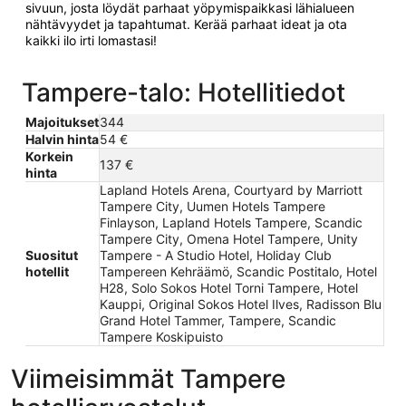
sivuun, josta löydät parhaat yöpymispaikkasi lähialueen
nähtävyydet ja tapahtumat. Kerää parhaat ideat ja ota
kaikki ilo irti lomastasi!
Tampere-talo: Hotellitiedot
Majoitukset
344
Halvin hinta
54 €
Korkein
137 €
hinta
Lapland Hotels Arena, Courtyard by Marriott
Tampere City, Uumen Hotels Tampere
Finlayson, Lapland Hotels Tampere, Scandic
Tampere City, Omena Hotel Tampere, Unity
Suositut
Tampere - A Studio Hotel, Holiday Club
hotellit
Tampereen Kehräämö, Scandic Postitalo, Hotel
H28, Solo Sokos Hotel Torni Tampere, Hotel
Kauppi, Original Sokos Hotel Ilves, Radisson Blu
Grand Hotel Tammer, Tampere, Scandic
Tampere Koskipuisto
Viimeisimmät Tampere