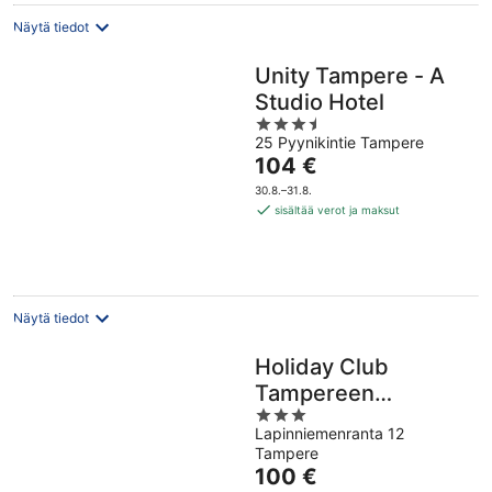
Näytä tiedot
Unity Tampere - A
Studio Hotel
3.5
25 Pyynikintie Tampere
out
Hinta
104 €
of
on
5
30.8.–31.8.
104 €
sisältää verot ja maksut
per
yö
Näytä tiedot
Holiday Club
Tampereen
3
Kehräämö
Lapinniemenranta 12
out
Tampere
of
Hinta
100 €
5