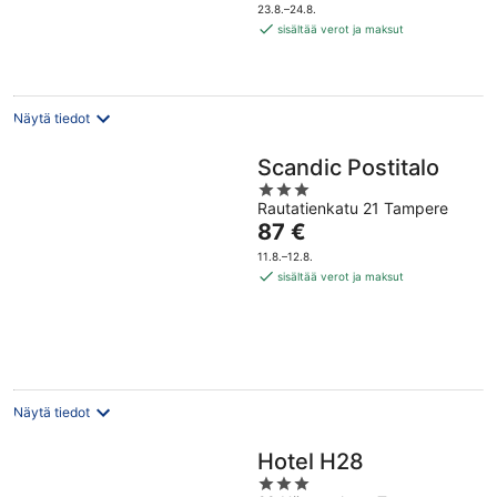
on
23.8.–24.8.
100 €
sisältää verot ja maksut
per
yö
Näytä tiedot
Scandic Postitalo
3
Rautatienkatu 21 Tampere
out
Hinta
87 €
of
on
5
11.8.–12.8.
87 €
sisältää verot ja maksut
per
yö
Näytä tiedot
Hotel H28
3