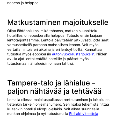
nopeaa ja helppoa.
Matkustaminen majoitukselle
Olipa lähtöpaikkasi mikä tahansa, matkan suunnittelu
hotellillesi on ebookersilla helppoa. Tutustu ensin laajaan
lentotarjontaamme. Lentoja päivitetään jatkuvasti, jotta saat
varaushetkellä parhaan mahdollisen lennon. Voit myös
vertailla hintoja eri aikoina ja eri lentoyhtiöiltä. Kannattaa
tutustua myös ebookersin
autonvuokraustarjouksiin
. Niiden
avulla ajat lentokentältä hotellille ja pääset myös
tutustumaan lähialueisiin omaan tahtiisi.
Tampere-talo ja lähialue –
paljon nähtävää ja tehtävää
Lomalla ollessa majoituspaikassa rentoutuminen ja loikoilu on
tietenkin tärkein ohjelmanumero. Sen lisäksi tekemistä riittää
kuitenkin hotellisi ulkopuolellakin. Voit alkaa suunnitella
matkan ohjelmaa jo nyt tutustumalla
Etsi aktiviteetteja
-