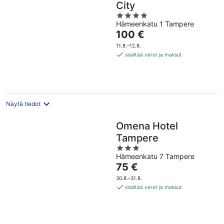
City
4
Hämeenkatu 1 Tampere
out
Hinta
100 €
of
on
5
11.8.–12.8.
100 €
sisältää verot ja maksut
per
yö
Näytä tiedot
Omena Hotel
Tampere
3
Hämeenkatu 7 Tampere
out
Hinta
75 €
of
on
5
30.8.–31.8.
75 €
sisältää verot ja maksut
per
yö