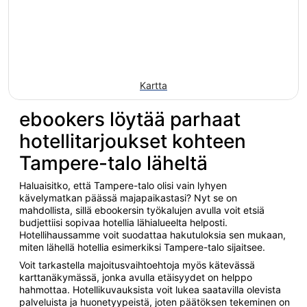
Kartta
ebookers löytää parhaat
hotellitarjoukset kohteen
Tampere-talo läheltä
Haluaisitko, että Tampere-talo olisi vain lyhyen
kävelymatkan päässä majapaikastasi? Nyt se on
mahdollista, sillä ebookersin työkalujen avulla voit etsiä
budjettiisi sopivaa hotellia lähialueelta helposti.
Hotellihaussamme voit suodattaa hakutuloksia sen mukaan,
miten lähellä hotellia esimerkiksi Tampere-talo sijaitsee.
Voit tarkastella majoitusvaihtoehtoja myös kätevässä
karttanäkymässä, jonka avulla etäisyydet on helppo
hahmottaa. Hotellikuvauksista voit lukea saatavilla olevista
palveluista ja huonetyypeistä, joten päätöksen tekeminen on