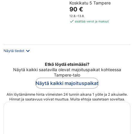
Koskikatu 5 Tampere
out
Hinta
90 €
of
on
5
12.8.–13.8.
90 €
sisältää verot ja maksut
per
yö
Näytä tiedot
Etkö löydä etsimääsi?
Näytä kaikki saatavilla olevat majoituspaikat kohteessa
Tampere-talo
Näytä kaikki majoituspaikat
Alin löytämämme hinta viimeisten 24 tunnin aikana 1 yölle ja 2 aikuiselle.
Hinnat ja saatavuus voivat muuttua. Muita ehtoja saatetaan soveltaa.