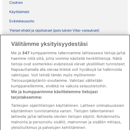
Cookies
Käyttöehdot
Evästelausunto
Yleiset ehdot ja rajoitukset (pois lukien Vrbo-varaukset)
Vrbon sopimusehdot
Välitämme yksityisyydestäsi
Saavutettavuus
Me ja
347
kumppanimme tallennamme laitteeseesi tietoja ja/tai
ebookers BONUS+ -ohjelman ehdot
haemme niitä siitä, jotta voimme käsitellä henkilötietoja. Näitä
tietoja ovat esimerkiksi evästeissä olevat yksilölliset tunnisteet.
Oikeudelliset tiedot / ota meihin yhteyttä
Napsauttamalla alla olevaa linkkiä voit hyväksyä tai hallinnoida
valintojasi. Voit tehdä tämän myös myöhemmin
Sisältövaatimukset ja ilmoituksen tekeminen sisällöstä
Tietosuojakäytäntö-sivullamme. Valintasi välitetään
kumppaneillemme, eivätkä ne vaikuta selaustietoihin.
Tuki
Me ja kumppanimme käsittelemme tietojasi
tarjotaksemme:
Ota yhteyttä
Tarkkojen sijaintitietojen käyttäminen. Laitteen ominaisuuksien
Varauksen muuttaminen tai peruuttaminen
käyttäminen tunnistamista varten. Tietojen tallentaminen
laitteelle ja/tai laitteella olevien tietojen käyttö. Kohdennettu
Varaa lento lentoyhtiön hyvityskupongeilla
mainonta ja personoitu sisältö, mainonnan ja sisällön mittaus,
yleisötutkimus ja palvelujen kehittäminen.
Hyvityksen hakeminen ja aikarajat