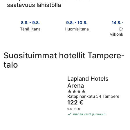
saatavuus lähistöllä
8.8. - 9.8.
9.8. - 10.8.
14.8. - 16
Tänä iltana
Huomisiltana
Ensi
Tarkista
Tarkista
viikonlop
Tarkista
hinnat
hinnat
hinnat
lähellä
lähellä
lähellä
kohdetta
kohdetta
Suosituimmat hotellit Tampere-
kohdetta
Tampere-
Tampere-
talo
Tampere-
talo
talo
talo
täksi
huomisillaksi
ensi
illaksi
eli
Lapland Hotels
viikonlopu
eli
9.8.
Arena
eli
8.8.
-
4
14.8.
-
10.8.
Ratapihankatu 54 Tampere
out
-
9.8.
Hinta
122 €
of
16.8.
on
5
9.8.–10.8.
122 €
sisältää verot ja maksut
per
yö