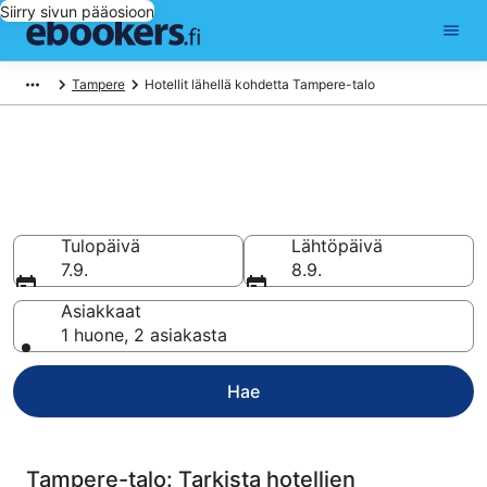
Siirry sivun pääosioon
Tampere
Hotellit lähellä kohdetta Tampere-talo
Hotellit lähellä kohdetta
Tampere-talo
Vertaa ja varaa hotellisi 344 hotellin valikoimasta
Tulopäivä
Lähtöpäivä
7.9.
8.9.
Asiakkaat
1 huone, 2 asiakasta
Hae
Tampere-talo: Tarkista hotellien