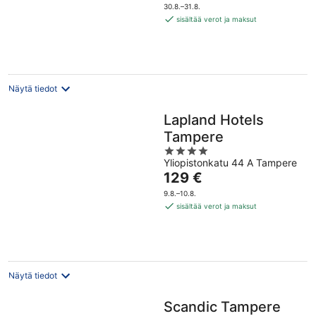
on
5
30.8.–31.8.
54 €
sisältää verot ja maksut
per
yö
Näytä tiedot
Lapland Hotels
Tampere
4
Yliopistonkatu 44 A Tampere
out
Hinta
129 €
of
on
5
9.8.–10.8.
129 €
sisältää verot ja maksut
per
yö
Näytä tiedot
Scandic Tampere