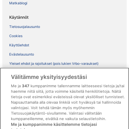
Matkablogi
Käytännöt
Tietosuojalausunto
Cookies
Käyttöehdot
Evästelausunto
Yleiset ehdot ja rajoitukset (pois lukien Vrbo-varaukset)
Vrbon sopimusehdot
Välitämme yksityisyydestäsi
Saavutettavuus
Me ja
347
kumppanimme tallennamme laitteeseesi tietoja ja/tai
haemme niitä siitä, jotta voimme käsitellä henkilötietoja. Näitä
ebookers BONUS+ -ohjelman ehdot
tietoja ovat esimerkiksi evästeissä olevat yksilölliset tunnisteet.
Oikeudelliset tiedot / ota meihin yhteyttä
Napsauttamalla alla olevaa linkkiä voit hyväksyä tai hallinnoida
valintojasi. Voit tehdä tämän myös myöhemmin
Sisältövaatimukset ja ilmoituksen tekeminen sisällöstä
Tietosuojakäytäntö-sivullamme. Valintasi välitetään
kumppaneillemme, eivätkä ne vaikuta selaustietoihin.
Tuki
Me ja kumppanimme käsittelemme tietojasi