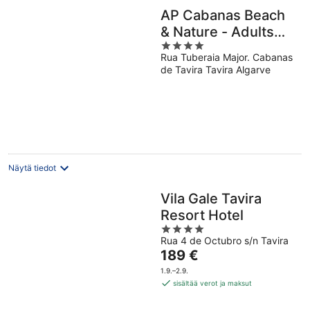
AP Cabanas Beach
& Nature - Adults
4
Friendly
Rua Tuberaia Major. Cabanas
out
de Tavira Tavira Algarve
of
5
Näytä tiedot
Vila Gale Tavira
Resort Hotel
4
Rua 4 de Octubro s/n Tavira
out
Hinta
189 €
of
on
5
1.9.–2.9.
189 €
sisältää verot ja maksut
per
yö