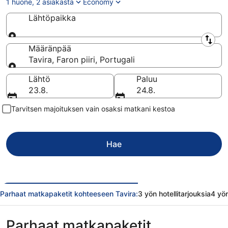
1 huone, 2 asiakasta
Economy
Lähtöpaikka
Lähtöpaikka
Määränpää
Tavira, Faron piiri, Portugali
Määränpää
Lähtö
Paluu
23.8.
24.8.
Tarvitsen majoituksen vain osaksi matkani kestoa
Hae
Parhaat matkapaketit kohteeseen Tavira:
3 yön hotellitarjouksia
4 yön
Parhaat matkapaketit