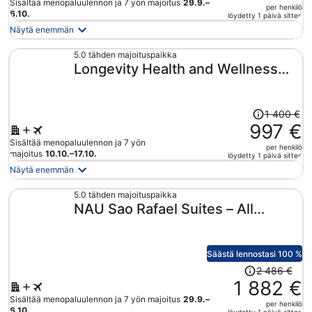
Sisältää menopaluulennon ja 7 yön majoitus
29.9.–
per henkilö
hinta
6.10.
löydetty 1 päivä sitten
on
Näytä enemmän
nyt
1 024 €
5.0 tähden majoituspaikka
Longevity Health and Wellness
per
henkilö
Hotel - Adults Only
Hinta
1 400 €
oli
997 €
1 400 €,
Sisältää menopaluulennon ja 7 yön
per henkilö
hinta
majoitus
10.10.–17.10.
löydetty 1 päivä sitten
on
Näytä enemmän
nyt
997 €
5.0 tähden majoituspaikka
NAU Sao Rafael Suites – All
per
henkilö
Inclusive
Säästä lennostasi 100 %
Hinta
2 486 €
oli
1 882 €
2 486 €,
Sisältää menopaluulennon ja 7 yön majoitus
29.9.–
per henkilö
hinta
6.10.