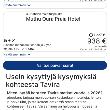
löydetty 1 päivä sitten
on
Näytä enemmän
nyt
1 882 €
4.0 tähden majoituspaikka
Muthu Oura Praia Hotel
per
henkilö
Hinta
1 227 €
oli
938 €
1 227 €,
Sisältää menopaluulennon ja 7 yön
per henkilö
hinta
majoitus
10.10.–17.10.
löydetty 1 päivä sitten
on
Näytä enemmän
nyt
938 €
Valitse päivämäärät
per
henkilö
Usein kysyttyjä kysymyksiä
kohteesta Tavira
Miten löytää kohteen Tavira matkat vuodelle 2026?
ebookers tarjoaa monipuolisen kattauksen hotelleja, lentoja
ja palveluita, joista kokoat hetkessä oman matkasi
kohteeseen Tavira. Varaaminen on helppoa ja nopeaa, ja