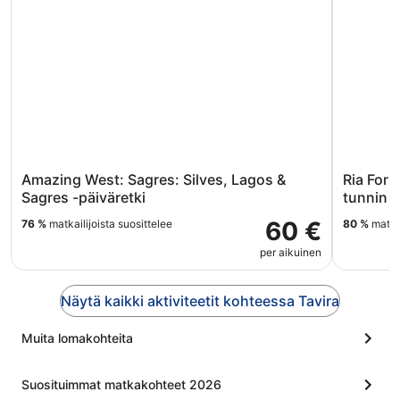
Amazing West: Sagres: Silves, Lagos &
Ria Form
Sagres -päiväretki
tunnin v
60 €
76 %
matkailijoista suosittelee
80 %
matkai
per aikuinen
Näytä kaikki aktiviteetit kohteessa Tavira
Muita lomakohteita
Suosituimmat matkakohteet 2026