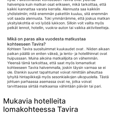
halvempia kuin matkan osat erikseen, mikä tarkoittaa, että
kaikki kannattaa varata kerralla. Alennusta saa kaikkiin
yhdistelmiin; mitä enemmän pakettiin kuuluu, sitä enemmän
voit saada alennusta. Toki ymmärrämme, että joskus matkan
yksityiskohtia ei voi lyödä lukkoon. Silloin voit valita myös
pelkät lennot, hotellin, vuokra-auton tai vaikka aktiviteetteja.
Mikä on paras aika vuodesta matkustaa
kohteeseen Tavira?
Kohteen Tavira suosituimmat kuukaudet ovat . Niiden aikaan
paikan päällä on eniten väkeä, ja lento- ja hotellihinnat ovat
huipussaan. Muina aikoina matkailijoita on vähemmän.
Yleensä tämä tarkoittaa, että saat myös lomamatkat
kohteeseen Tavira halvemmalla, joskin täysin varmaa se ei
ole. Etenkin suuret tapahtumat voivat nimittäin aiheuttaa
lyhyitä hintapiikkejä myös sesonkiaikojen ulkopuolella. Tästä
johtuen parhaassa asemassa ovat ne, jotka voivat
tarvittaessa siirtää matkaansa vähintään päivän tai pari.
Mukavia hotelleita
lomakohteessa Tavira