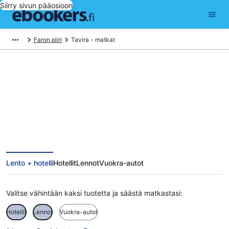
Siirry sivun pääosioon
Faron piiri
Tavira - matkat
Tavira matkat
Lento + hotelli
Hotellit
Lennot
Vuokra-autot
Valitse vähintään kaksi tuotetta ja säästä matkastasi:
Hotellit
Lennot
Vuokra-autot