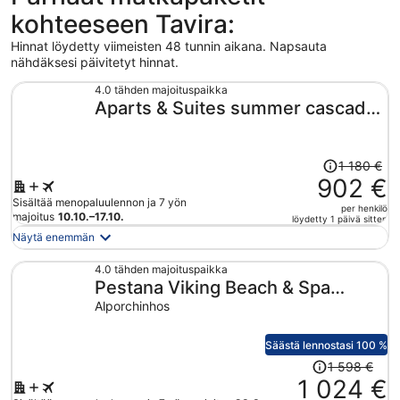
kohteeseen Tavira:
Hinnat löydetty viimeisten 48 tunnin aikana. Napsauta
nähdäksesi päivitetyt hinnat.
4.0 tähden majoituspaikka
Aparts & Suites summer cascade
Alvor
Hinta
1 180 €
oli
902 €
1 180 €,
Sisältää menopaluulennon ja 7 yön
per henkilö
hinta
majoitus
10.10.–17.10.
löydetty 1 päivä sitten
on
Näytä enemmän
nyt
902 €
4.0 tähden majoituspaikka
Pestana Viking Beach & Spa
per
henkilö
Resort
Alporchinhos
Säästä lennostasi 100 %
Hinta
1 598 €
oli
1 024 €
1 598 €,