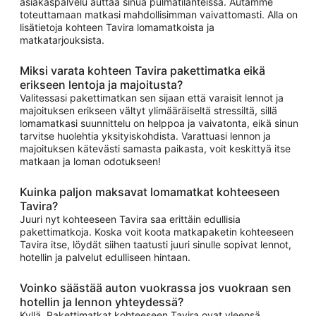
asiakaspalvelu auttaa sinua pulmatilanteissa. Autamme
toteuttamaan matkasi mahdollisimman vaivattomasti. Alla on
lisätietoja kohteen Tavira lomamatkoista ja
matkatarjouksista.
Miksi varata kohteen Tavira pakettimatka eikä
erikseen lentoja ja majoitusta?
Valitessasi pakettimatkan sen sijaan että varaisit lennot ja
majoituksen erikseen vältyt ylimääräiseltä stressiltä, sillä
lomamatkasi suunnittelu on helppoa ja vaivatonta, eikä sinun
tarvitse huolehtia yksityiskohdista. Varattuasi lennon ja
majoituksen kätevästi samasta paikasta, voit keskittyä itse
matkaan ja loman odotukseen!
Kuinka paljon maksavat lomamatkat kohteeseen
Tavira?
Juuri nyt kohteeseen Tavira saa erittäin edullisia
pakettimatkoja. Koska voit koota matkapaketin kohteeseen
Tavira itse, löydät siihen taatusti juuri sinulle sopivat lennot,
hotellin ja palvelut edulliseen hintaan.
Voinko säästää auton vuokrassa jos vuokraan sen
hotellin ja lennon yhteydessä?
Kyllä. Pakettimatkat kohteeseen Tavira ovat yleensä