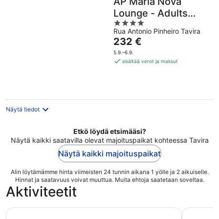
AP Maria Nova
Lounge - Adults
4
Friendly
Rua Antonio Pinheiro Tavira
out
Hinta
232 €
of
on
5
5.9.–6.9.
232 €
sisältää verot ja maksut
per
yö
Näytä tiedot
Etkö löydä etsimääsi?
Näytä kaikki saatavilla olevat majoituspaikat kohteessa Tavira
Näytä kaikki majoituspaikat
Alin löytämämme hinta viimeisten 24 tunnin aikana 1 yölle ja 2 aikuiselle.
Hinnat ja saatavuus voivat muuttua. Muita ehtoja saatetaan soveltaa.
Aktiviteetit
Amazing West: Sagres: Silves, Lagos & Sagres -päiväretki
Ria Formo