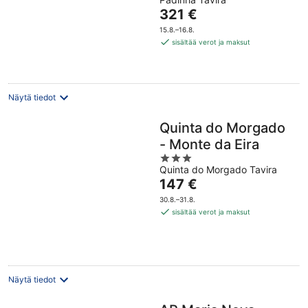
of
Hinta
321 €
5
on
15.8.–16.8.
321 €
sisältää verot ja maksut
per
yö
Näytä tiedot
Quinta do Morgado
- Monte da Eira
3
Quinta do Morgado Tavira
out
Hinta
147 €
of
on
5
30.8.–31.8.
147 €
sisältää verot ja maksut
per
yö
Näytä tiedot