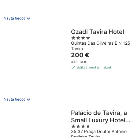
Näytä tiedot
Ozadi Tavira Hotel
4
Quintas Das Oliveiras E N 125
out
Tavira
of
Hinta
200 €
5
on
30.8.–31.8.
200 €
sisältää verot ja maksut
per
yö
Näytä tiedot
Palácio de Tavira, a
Small Luxury Hotel
4
of the World
35 37 Praça Doutor António
out
Padinha Tavira