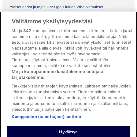
Yleiset ehdot ja rajoitukset (pois lukien Vrbo-varaukset)
Vrbon sopimusehdot
Välitämme yksityisyydestäsi
Saavutettavuus
Me ja
347
kumppanimme tallennamme laitteeseesi tietoja ja/tai
ebookers BONUS+ -ohjelman ehdot
haemme niitä siitä, jotta voimme käsitellä henkilötietoja. Näitä
tietoja ovat esimerkiksi evästeissä olevat yksilölliset tunnisteet.
Oikeudelliset tiedot / ota meihin yhteyttä
Napsauttamalla alla olevaa linkkiä voit hyväksyä tai hallinnoida
valintojasi. Voit tehdä tämän myös myöhemmin
Sisältövaatimukset ja ilmoituksen tekeminen sisällöstä
Tietosuojakäytäntö-sivullamme. Valintasi välitetään
kumppaneillemme, eivätkä ne vaikuta selaustietoihin.
Tuki
Me ja kumppanimme käsittelemme tietojasi
tarjotaksemme:
Ota yhteyttä
Tarkkojen sijaintitietojen käyttäminen. Laitteen ominaisuuksien
Varauksen muuttaminen tai peruuttaminen
käyttäminen tunnistamista varten. Tietojen tallentaminen
laitteelle ja/tai laitteella olevien tietojen käyttö. Kohdennettu
Varaa lento lentoyhtiön hyvityskupongeilla
mainonta ja personoitu sisältö, mainonnan ja sisällön mittaus,
yleisötutkimus ja palvelujen kehittäminen.
Hyvityksen hakeminen ja aikarajat
Kumppanien (toimittajien) luettelo
Hyväksyn