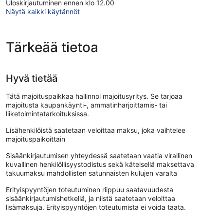
Uloskirjautuminen ennen klo 12.00
Näytä kaikki käytännöt
Tärkeää tietoa
Hyvä tietää
Tätä majoituspaikkaa hallinnoi majoitusyritys. Se tarjoaa
majoitusta kaupankäynti-, ammatinharjoittamis- tai
liiketoimintatarkoituksissa.
Lisähenkilöistä saatetaan veloittaa maksu, joka vaihtelee
majoituspaikoittain
Sisäänkirjautumisen yhteydessä saatetaan vaatia virallinen
kuvallinen henkilöllisyystodistus sekä käteisellä maksettava
takuumaksu mahdollisten satunnaisten kulujen varalta
Erityispyyntöjen toteutuminen riippuu saatavuudesta
sisäänkirjautumishetkellä, ja niistä saatetaan veloittaa
lisämaksuja. Erityispyyntöjen toteutumista ei voida taata.