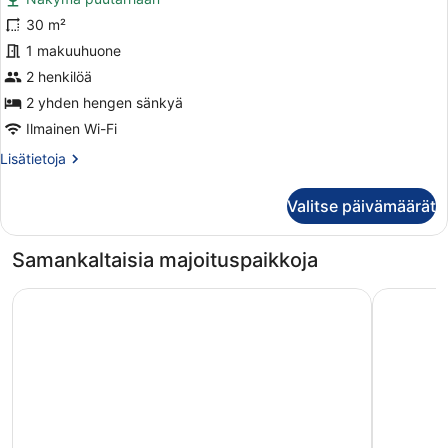
huonetyypin
Deluxe-
30 m²
huone
1 makuuhuone
kuvat
2 henkilöä
2 yhden hengen sänkyä
Ilmainen Wi-Fi
Lisätietoja
Lisätietoja
huoneesta
Deluxe-
Valitse päivämäärät
huone
Samankaltaisia majoituspaikkoja
Horison Diana Timika
Swiss-Bel