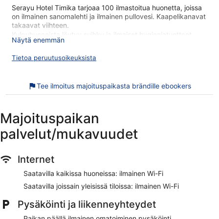
Serayu Hotel Timika tarjoaa 100 ilmastoitua huonetta, joissa
on ilmainen sanomalehti ja ilmainen pullovesi. Kaapelikanavat
takaavat viihteen.
Kylpyhuoneista löytyy suihku ja ilmaiset hygieniatuotteet.
Näytä enemmän
Asiakkaat voivat surffata verkossa käyttämällä huonehintaan
sisältyvää langatonta internetyhteyttä. Siivous on saatavilla
Tietoa peruutusoikeuksista
päivittäin.
Serayu Hotel Timika sijaitsee kävelymatkan päässä
Tee ilmoitus majoituspaikasta brändille ebookers
kohteesta Gedung Eme Neme Youwaren konferenssikeskus.
Majoituspaikassa on saatavilla ilmainen Wi-Fi yleisissä
tiloissa, ilmainen omatoiminen pysäköinti ja ravintola.
Majoituspaikan
Ilmainen Wi-Fi
palvelut/mukavuudet
Ilmainen omatoiminen pysäköinti
Jos nälkä yllättää, tilaa itsellesi jotain syötävää
Internet
majoituspaikan ravintolassa
Majoituspaikan tarjoamiin palveluihin sisältyvät
Saatavilla kaikissa huoneissa: ilmainen Wi-Fi
kuivapesula-/pesulapalvelut, concierge ja portteri
Saatavilla joissain yleisissä tiloissa: ilmainen Wi-Fi
Sijaitsee 14 minuutin kävelymatkan päässä kohteesta
Gedung Eme Neme Youwaren konferenssikeskus ja 4
Pysäköinti ja liikenneyhteydet
minuutin ajomatkan päässä kohteesta RSUD Mimikan
Paikan päällä ilmainen omatoiminen pysäköinti
sairaala