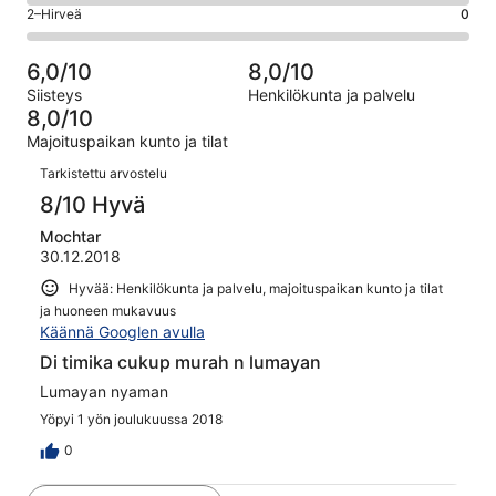
4
1
OK.
Arvosana
2–Hirveä
0
kautta
-
arvostelua
0
2
1
Huono.
kautta
-
arvostelua
0
6,0/10
8,0/10
1
Hirveä.
kautta
Siisteys
Henkilökunta ja palvelu
arvostelua
0
1
8,0/10
kautta
arvostelua
Majoituspaikan kunto ja tilat
1
Arvostelut
arvostelua
Tarkistettu arvostelu
8/10 Hyvä
Mochtar
30.12.2018
Hyvää: Henkilökunta ja palvelu, majoituspaikan kunto ja tilat
ja huoneen mukavuus
Käännä Googlen avulla
Di timika cukup murah n lumayan
Lumayan nyaman
Yöpyi 1 yön joulukuussa 2018
0