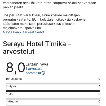
Vastaanoton henkilökunta ottaa saapuvat asiakkaat vastaan
paikan päällä.
Jos peruutat varauksesi, sinua koskee majoittajan
peruutuskäytäntö. EU:n kuluttajan oikeuksia koskevien
säädösten mukaisesti peruutusoikeus ei koske
majoitusvarauspalveluita.
Näytä kaikki tärkeät tiedot
Serayu Hotel Timika –
arvostelut
Arvostelut
8,0
Erittäin hyvä
1 arvostelu
Arvostelut
Arvosana
10–Loistava
0
10
Arvosana
8–Hyvä
1
-
8
Loistava.
Arvosana
6–OK
0
-
0
6
Hyvä.
Arvosana
4–Huono
0
kautta
-
1