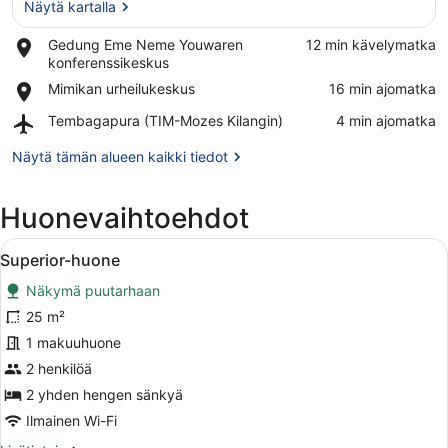
Näytä kartalla
Place,
Gedung Eme Neme Youwaren
‪12 min kävelymatka‬
Gedung
konferenssikeskus
Näytä kartalla
Eme
Place,
Mimikan urheilukeskus
‪16 min ajomatka‬
Neme
Mimikan
Youwaren
Airport,
Tembagapura (TIM-Mozes Kilangin)
‪4 min ajomatka‬
urheilukeskus
konferenssikeskus
Tembagapura
(TIM-
Näytä tämän alueen kaikki tiedot
Mozes
Kilangin)
Huonevaihtoehdot
Avaa
Kaksi erillistä sänkyä, joissa on pu
3
Superior-huone
kaikki
Näkymä puutarhaan
huonetyypin
Superior-
25 m²
huone
1 makuuhuone
kuvat
2 henkilöä
2 yhden hengen sänkyä
Ilmainen Wi-Fi