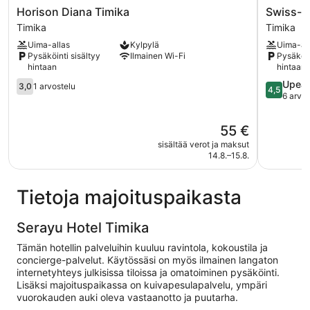
Horison
Swiss-
Horison Diana Timika
Swiss-B
Diana
Belinn
Timika
Timika
Timika
Timika
Uima-allas
Kylpylä
Uima-al
Timika
Timika
Pysäköinti sisältyy
Ilmainen Wi-Fi
Pysäköin
hintaan
hintaan
3.0
4.5
Upea
3,0
1 arvostelu
4,5
kautta
kautta
6 arvo
5,
5,
1
Upea,
Hinta
55 €
arvostelu
6
on
sisältää verot ja maksut
arvostelu
55 €
14.8.–15.8.
Tietoja majoituspaikasta
Serayu Hotel Timika
Tämän hotellin palveluihin kuuluu ravintola, kokoustila ja
concierge-palvelut. Käytössäsi on myös ilmainen langaton
internetyhteys julkisissa tiloissa ja omatoiminen pysäköinti.
Lisäksi majoituspaikassa on kuivapesulapalvelu, ympäri
vuorokauden auki oleva vastaanotto ja puutarha.