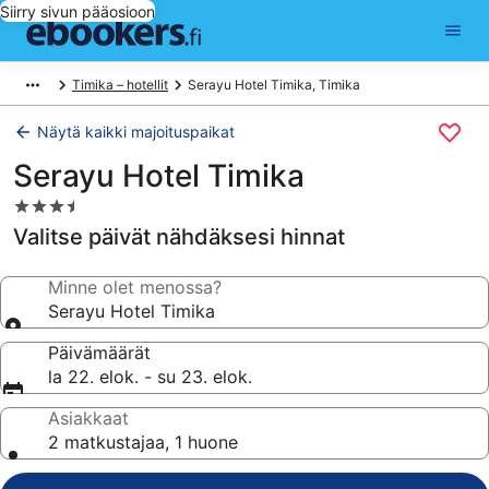
Siirry sivun pääosioon
Timika – hotellit
Serayu Hotel Timika, Timika
Näytä kaikki majoituspaikat
Serayu Hotel Timika
3.5
tähden
Valitse päivät nähdäksesi hinnat
majoituspaikka
Minne olet menossa?
Serayu Hotel Timika
Päivämäärät
la 22. elok. - su 23. elok.
Asiakkaat
2 matkustajaa, 1 huone