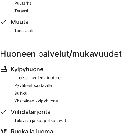
Puutarha
Terassi
Muuta
Tanssisali
Huoneen palvelut/mukavuudet
Kylpyhuone
Ilmaiset hygieniatuotteet
Pyyhkeet saatavilla
Suihku
Yksityinen kylpyhuone
Viihdetarjonta
Televisio ja kaapelikanavat
Ruoka ja juoma