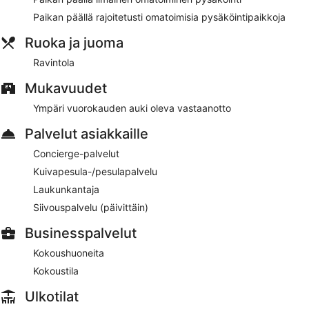
Paikan päällä rajoitetusti omatoimisia pysäköintipaikkoja
Majoituspaikasta löytyy ravintola. Wi-Fi on saatavilla yleisissä
tiloissa ilmaiseksi. Serayu Hotel Timika tarjoaa asiakkaiden
Ruoka ja juoma
käyttöön myös terassin, puutarhan ja concierge-palvelut.
Omatoiminen pysäköinti on ilmainen.
Ravintola
Majoituspaikan ravintola
– ravintola, jonka erikoisuutena on
Mukavuudet
paikallinen keittiö. Ravintola tarjoilee aamiaisen, lounaan ja
Ympäri vuorokauden auki oleva vastaanotto
illallisen.
Palvelut asiakkaille
Huonepalvelu (rajoitettuina aikoina) on käytettävissä.
Concierge-palvelut
Kuivapesula-/pesulapalvelu
Laukunkantaja
Siivouspalvelu (päivittäin)
Businesspalvelut
Kokoushuoneita
Kokoustila
Ulkotilat