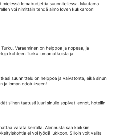
ä mielessä lomabudjettia suunnitellessa. Muutama
rrellen voi nimittäin tehdä aimo loven kukkaroon!
n Turku. Varaaminen on helppoa ja nopeaa, ja
etoja kohteen Turku lomamatkoista ja
matkasi suunnittelu on helppoa ja vaivatonta, eikä sinun
aan ja loman odotukseen!
 siihen taatusti juuri sinulle sopivat lennot, hotellin
attaa varata kerralla. Alennusta saa kaikkiin
yiskohtia ei voi lyödä lukkoon. Silloin voit valita