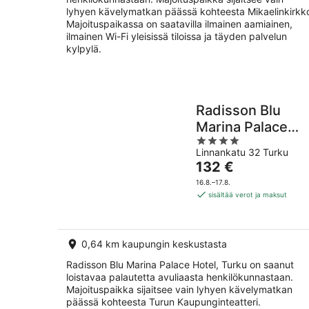
lyhyen kävelymatkan päässä kohteesta Mikaelinkirkk
Majoituspaikassa on saatavilla ilmainen aamiainen,
ilmainen Wi-Fi yleisissä tiloissa ja täyden palvelun
kylpylä.
Radisson Blu
Marina Palace
4
Hotel, Turku
Linnankatu 32 Turku
out
Hinta
132 €
of
on
5
16.8.–17.8.
132 €
sisältää verot ja maksut
per
yö
0,64 km kaupungin keskustasta
Radisson Blu Marina Palace Hotel, Turku on saanut
loistavaa palautetta avuliaasta henkilökunnastaan.
Majoituspaikka sijaitsee vain lyhyen kävelymatkan
päässä kohteesta Turun Kaupunginteatteri.