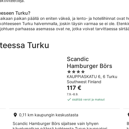
ktiviteetteja.
eeseen Turku?
ikaan paikan päällä on eniten väkeä, ja lento- ja hotellihinnat ovat 
ohteeseen Turku halvemmalla, joskin täysin varmaa se ei ole. Etenkin
 johtuen parhaassa asemassa ovat ne, jotka voivat tarvittaessa siirt
hteessa Turku
Scandic
Hamburger Börs
4
KAUPPIASKATU 6, 6 Turku
out
Southwest Finland
of
Hinta
117 €
5
on
7.9.–8.9.
117 €
sisältää verot ja maksut
per
yö
0,11 km kaupungin keskustasta
a
Scandic Hamburger Börs sijaitsee vain lyhyen
B
kävelymatkan päässä kohteesta Turun kauppatori.
k