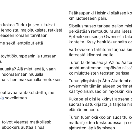
Pääkaupunki Helsinki sijaitsee k
km luoteeseen päin.
ja kokea Turku ja sen lukuisat
Sibeliusmuseo tarjoaa paljon miele
 lennoista, majoituksista, retkistä,
pelkästään rentoudu rauhallises
neeseen lomaan tarvitaan.
Apteekkimuseo ja Qwenselin talo 
kohteita. Kysy henkilökunnalta op
me sekä lentoliput että
Vartiovuoren tähtitorni tarjoaa k
tieteestä kiinnostuneille.
lentoyhtiökumppanin ja runsaan
a.
Turun taidemuseo ja Wäinö Aaltos
unohtumattoman iltapäivän niissä 
muualta? Älä mieti enää, vaan
kolmiulotteisten teosten parissa.
äsi huomaamaan muualla
staa siihen maksamalla erotuksen
Turun yliopisto ja Ǻbo Akademi ov
syvemmin tämän alueen perinnettä
käsityöläismuseo on myöskin kii
ntouttavaa rantakohdetta, me
ja
sovelletaan.
Kukapa ei olisi leikkinyt lapsena 
suoraan satukirjasta ja tarjoaa 
elämänmenoon.
Turun tuomiokirkko on suosittu k
a toivot yleensä matkoillesi:
matkailijoiden keskuudessa, ja s
ja ebookers auttaa sinua
ajatusten läpikäymiseen.