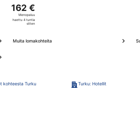
kohteesta Helsinki kohteeseen Turku, paluu to 5.11., hinnaltaa
162 €
162 €
Menopaluu,
Menopaluu
haettu
haettu 4 tuntia
4
sitten
tuntia
sitten
Muita lomakohteita
S
t kohteesta Turku
Turku: Hotellit