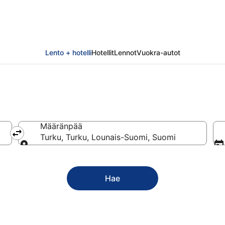
Lento + hotelli
Hotellit
Lennot
Vuokra-autot
Määränpää
Turku, Turku, Lounais-Suomi, Suomi
Määränpää
Hae