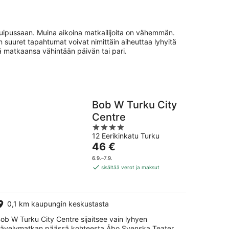
huipussaan. Muina aikoina matkailijoita on vähemmän.
 suuret tapahtumat voivat nimittäin aiheuttaa lyhyitä
ää matkaansa vähintään päivän tai pari.
Bob W Turku City
Centre
4
12 Eerikinkatu Turku
out
Hinta
46 €
of
on
5
6.9.–7.9.
46 €
sisältää verot ja maksut
per
yö
0,1 km kaupungin keskustasta
ob W Turku City Centre sijaitsee vain lyhyen
ävelymatkan päässä kohteesta Åbo Svenska Teater.