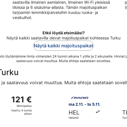
saatavilla ilmainen aamiainen, ilmainen Wi-Fi yleisissä
p
tiloissa ja 6 sisäuima-allasta. Tämän majoituspaikan
(
tarjoamiin lemmikkipalveluihin kuuluu ruoka- ja
vesikulhot.
Etkö löydä etsimääsi?
Näytä kaikki saatavilla olevat majoituspaikat kohteessa Turku
Näytä kaikki majoituspaikat
Alin löytämämme hinta viimeisten 24 tunnin aikana 1 yölle ja 2 aikuiselle. Hinnat j
saatavuus voivat muuttua. Muita ehtoja saatetaan soveltaa.
Turku
t ja saatavuus voivat muuttua. Muita ehtoja saatetaan sovel
kohteesta Helsinki kohteeseen Turku, paluu to 5.11., hinnaltaa
Valitse lentoyhtiön Finnair le
121 €
121 €
Menopaluu,
ma 2.11. - to 5.11.
Menopaluu
haettu
haettu 4 tuntia
HEL
T
4
sitten
Helsinki
Tur
tuntia
sitten