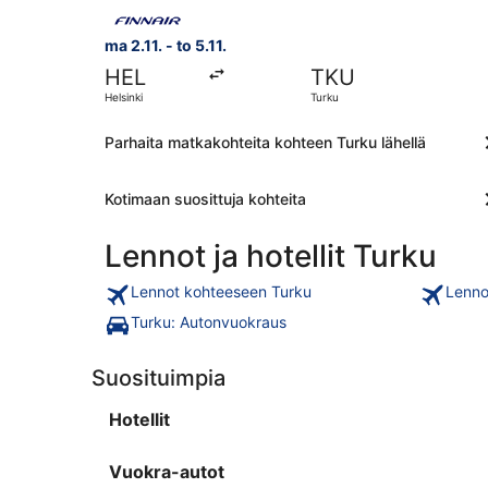
Valitse lentoyhtiön Finnair lento, lähtö ma 2.11. 
ma 2.11. - to 5.11.
HEL
TKU
Helsinki
Turku
Parhaita matkakohteita kohteen Turku lähellä
Kotimaan suosittuja kohteita
Lennot ja hotellit Turku
Lennot kohteeseen Turku
Lenno
Turku: Autonvuokraus
Suosituimpia
Hotellit
Vuokra-autot