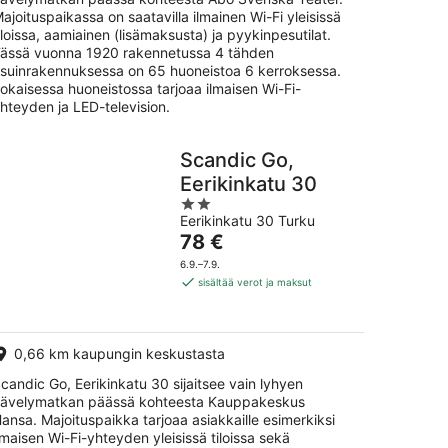
ajoituspaikassa on saatavilla ilmainen Wi-Fi yleisissä
iloissa, aamiainen (lisämaksusta) ja pyykinpesutilat.
ässä vuonna 1920 rakennetussa 4 tähden
suinrakennuksessa on 65 huoneistoa 6 kerroksessa.
okaisessa huoneistossa tarjoaa ilmaisen Wi-Fi-
hteyden ja LED-television.
Scandic Go,
Eerikinkatu 30
2
Eerikinkatu 30 Turku
out
Hinta
78 €
of
on
5
6.9.–7.9.
78 €
sisältää verot ja maksut
per
yö
0,66 km kaupungin keskustasta
candic Go, Eerikinkatu 30 sijaitsee vain lyhyen
ävelymatkan päässä kohteesta Kauppakeskus
ansa. Majoituspaikka tarjoaa asiakkaille esimerkiksi
lmaisen Wi-Fi-yhteyden yleisissä tiloissa sekä