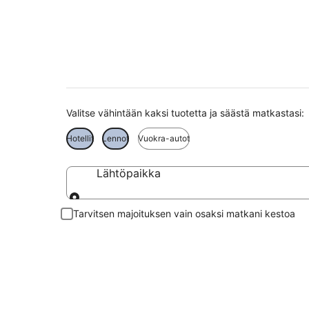
Turku matkat
Valitse vähintään kaksi tuotetta ja säästä matkastasi:
Hotellit
Lennot
Vuokra-autot
Lähtöpaikka
Lähtöpaikka
Tarvitsen majoituksen vain osaksi matkani kestoa