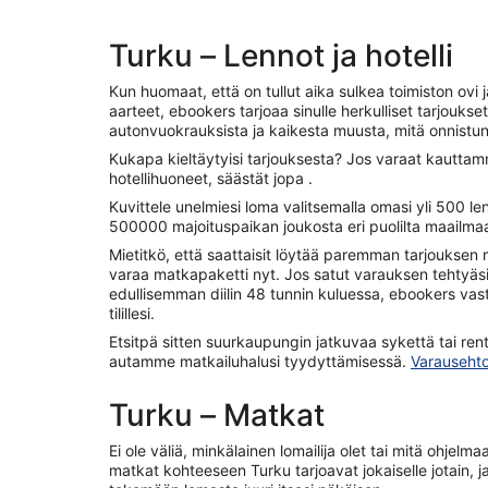
Turku – Lennot ja hotelli
Kun huomaat, että on tullut aika sulkea toimiston ovi 
aarteet, ebookers tarjoaa sinulle herkulliset tarjoukset
autonvuokrauksista ja kaikesta muusta, mitä onnistu
Kukapa kieltäytyisi tarjouksesta? Jos varaat kauttam
hotellihuoneet, säästät jopa .
Kuvittele unelmiesi loma valitsemalla omasi yli 500 
500000 majoituspaikan joukosta eri puolilta maailma
Mietitkö, että saattaisit löytää paremman tarjouksen 
varaa matkapaketti nyt. Jos satut varauksen tehty
edullisemman diilin 48 tunnin kuluessa, ebookers va
tilillesi.
Etsitpä sitten suurkaupungin jatkuvaa sykettä tai re
autamme matkailuhalusi tyydyttämisessä.
Varausehto
Turku – Matkat
Ei ole väliä, minkälainen lomailija olet tai mitä ohjelma
matkat kohteeseen Turku tarjoavat jokaiselle jotain, 