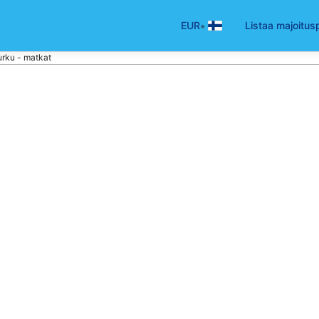
•
EUR
Listaa majoitus
urku - matkat