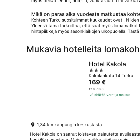
myös pelkät lennot, hotellin, vuokra-auton tai vaikka a
Mikä on paras aika vuodesta matkustaa koht
Kohteen Turku suosituimmat kuukaudet ovat . Niiden a
Yleensä tämä tarkoittaa, että saat myös lomamatkat k
hintapiikkejä myös sesonkiaikojen ulkopuolella. Tästä
Mukavia hotelleita lomako
Hotel Kakola
3
Kakolankatu 14 Turku
out
Hinta
169 €
of
on
5
17.8.–18.8.
169 €
sisältää verot ja maksut
per
yö
1,34 km kaupungin keskustasta
Hotel Kakola on saanut loistavaa palautetta avuliaast
henkilökunnastaan. Majoituspaikka sijaitsee vain