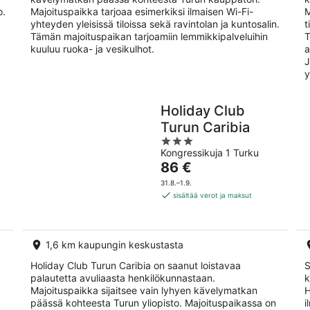
o.
Majoituspaikka tarjoaa esimerkiksi ilmaisen Wi-Fi-
M
yhteyden yleisissä tiloissa sekä ravintolan ja kuntosalin.
t
Tämän majoituspaikan tarjoamiin lemmikkipalveluihin
T
kuuluu ruoka- ja vesikulhot.
a
J
y
Holiday Club
Turun Caribia
3
Kongressikuja 1 Turku
out
Hinta
86 €
of
on
5
31.8.–1.9.
86 €
sisältää verot ja maksut
per
yö
1,6 km kaupungin keskustasta
Holiday Club Turun Caribia on saanut loistavaa
S
palautetta avuliaasta henkilökunnastaan.
k
Majoituspaikka sijaitsee vain lyhyen kävelymatkan
H
päässä kohteesta Turun yliopisto. Majoituspaikassa on
i