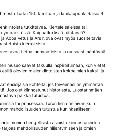
ohteesta Turku 150 km itään ja lähikaupunki Raisio 6
nkiintoista tutkittavaa. Kiertele saleissa tai
sa ympäristössä. Kaipaatko lisää nähtävää?
ja Aboa Vetus ja Ars Nova ovat myös suositeltavia
astetuista kierroksista.
iinnostavaa tietoa innovaatioista ja runsaasti nähtävää
en museo saavat takuulla inspiroitumaan, kun vietät
esillä olevien mielenkiintoisten kokoelmien kaksi- ja
at ensisijaisia kohteita, jos toiveenasi on ymmärtää
. Jos olet kiinnostunut historiasta, Luostarinmäen
nnostava paikka tutustua.
prinssiä tai prinsessaa. Turun linna on aivan kuin
hienon mahdollisuuden tutustua kuninkaalliseen
ohde monien hengellisistä asioista kiinnostuneiden
e tarjoaa mahdollisuuden hiljentymiseen ja omien