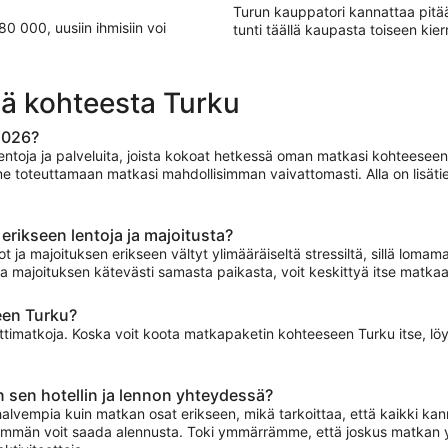
Turun kauppatori kannattaa pitä
 000, uusiin ihmisiin voi
tunti täällä kaupasta toiseen kie
iä kohteesta Turku
2026?
lentoja ja palveluita, joista kokoat hetkessä oman matkasi kohteesee
e toteuttamaan matkasi mahdollisimman vaivattomasti. Alla on lisäti
erikseen lentoja ja majoitusta?
ot ja majoituksen erikseen vältyt ylimääräiseltä stressiltä, sillä loma
n ja majoituksen kätevästi samasta paikasta, voit keskittyä itse matk
een Turku?
timatkoja. Koska voit koota matkapaketin kohteeseen Turku itse, löydät
 sen hotellin ja lennon yhteydessä?
lvempia kuin matkan osat erikseen, mikä tarkoittaa, että kaikki kann
mmän voit saada alennusta. Toki ymmärrämme, että joskus matkan yksit