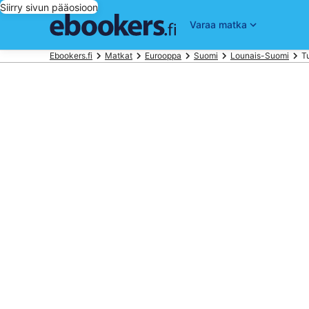
Siirry sivun pääosioon
Varaa matka
Ebookers.fi
Matkat
Eurooppa
Suomi
Lounais-Suomi
T