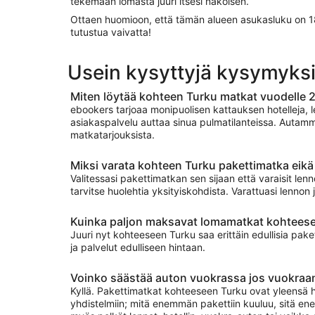
tekemään lomasta juuri itsesi näköisen.
Ottaen huomioon, että tämän alueen asukasluku on 180
tutustua vaivatta!
Usein kysyttyjä kysymyks
Miten löytää kohteen Turku matkat vuodelle 
ebookers tarjoaa monipuolisen kattauksen hotelleja, 
asiakaspalvelu auttaa sinua pulmatilanteissa. Autamm
matkatarjouksista.
Miksi varata kohteen Turku pakettimatka eikä 
Valitessasi pakettimatkan sen sijaan että varaisit lenn
tarvitse huolehtia yksityiskohdista. Varattuasi lenno
Kuinka paljon maksavat lomamatkat kohtees
Juuri nyt kohteeseen Turku saa erittäin edullisia paket
ja palvelut edulliseen hintaan.
Voinko säästää auton vuokrassa jos vuokraan
Kyllä. Pakettimatkat kohteeseen Turku ovat yleensä ha
yhdistelmiin; mitä enemmän pakettiin kuuluu, sitä ene