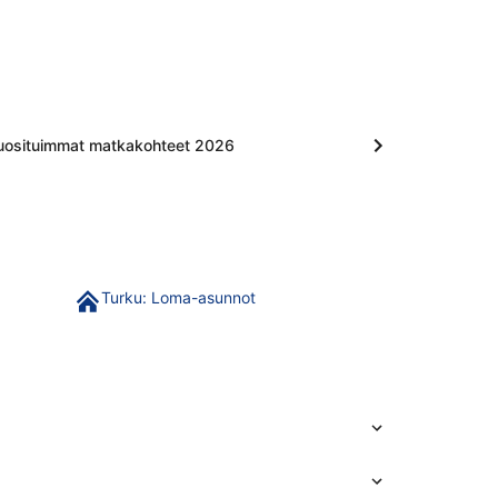
n 162 €, haettu 4 tuntia sitten
uosituimmat matkakohteet 2026
Turku: Loma-asunnot