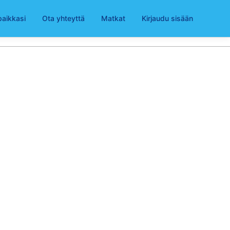
paikkasi
Ota yhteyttä
Matkat
Kirjaudu sisään