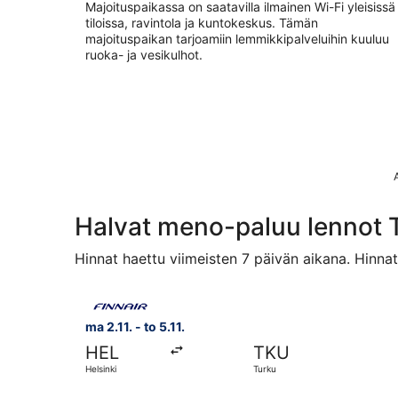
Majoituspaikassa on saatavilla ilmainen Wi-Fi yleisissä
tiloissa, ravintola ja kuntokeskus. Tämän
majoituspaikan tarjoamiin lemmikkipalveluihin kuuluu
ruoka- ja vesikulhot.
Halvat meno-paluu lennot 
Hinnat haettu viimeisten 7 päivän aikana. Hinna
Valitse lentoyhtiön Finnair lento, lähtö ma 2.11. 
ma 2.11. - to 5.11.
HEL
TKU
Helsinki
Turku