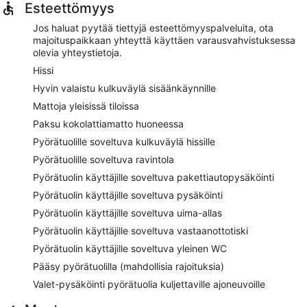
Esteettömyys
Jos haluat pyytää tiettyjä esteettömyyspalveluita, ota
majoituspaikkaan yhteyttä käyttäen varausvahvistuksessa
olevia yhteystietoja.
Hissi
Hyvin valaistu kulkuväylä sisäänkäynnille
Mattoja yleisissä tiloissa
Paksu kokolattiamatto huoneessa
Pyörätuolille soveltuva kulkuväylä hissille
Pyörätuolille soveltuva ravintola
Pyörätuolin käyttäjille soveltuva pakettiautopysäköinti
Pyörätuolin käyttäjille soveltuva pysäköinti
Pyörätuolin käyttäjille soveltuva uima-allas
Pyörätuolin käyttäjille soveltuva vastaanottotiski
Pyörätuolin käyttäjille soveltuva yleinen WC
Pääsy pyörätuolilla (mahdollisia rajoituksia)
Valet-pysäköinti pyörätuolia kuljettaville ajoneuvoille