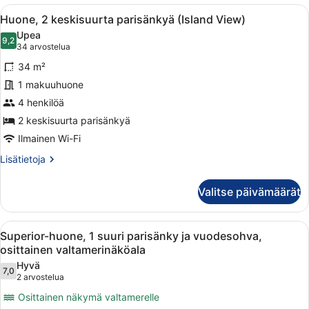
parisänky
Avaa
Hotellihuoneessa on kaksi sänkyä, 
6
ja
Huone, 2 keskisuurta parisänkyä (Island View)
kaikki
vuodesohva
Upea
(Island
huonetyypin
9,2
9,2 kautta 10
(34
34 arvostelua
View)
Huone,
arvostelua)
34 m²
2
1 makuuhuone
keskisuurta
4 henkilöä
parisänkyä
(Island
2 keskisuurta parisänkyä
View)
Ilmainen Wi-Fi
kuvat
Lisätietoja
Lisätietoja
huoneesta
Huone,
Valitse päivämäärät
2
keskisuurta
parisänkyä
Avaa
Hotellihuone, jossa on parveke, sohva
9
(Island
Superior-huone, 1 suuri parisänky ja vuodesohva,
kaikki
View)
osittainen valtamerinäköala
huonetyypin
Hyvä
7,0
Superior-
7,0 kautta 10
(2
2 arvostelua
huone,
arvostelua)
Osittainen näkymä valtamerelle
1