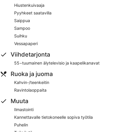
Hiustenkuivaaja
Pyyhkeet saatavilla
Saippua
Sampoo
Suihku
Vessapaperi
Viihdetarjonta
55−tuumainen älytelevisio ja kaapelikanavat
Ruoka ja juoma
Kahvin-/teenkeitin
Ravintolaoppaita
Muuta
Ilmastointi
Kannettavalle tietokoneelle sopiva työtila
Puhelin