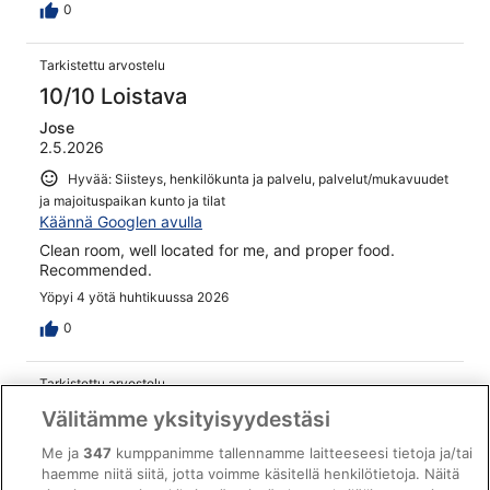
0
Tarkistettu arvostelu
10/10 Loistava
Jose
2.5.2026
Hyvää: Siisteys, henkilökunta ja palvelu, palvelut/mukavuudet
ja majoituspaikan kunto ja tilat
Käännä Googlen avulla
Clean room, well located for me, and proper food.
Recommended.
Yöpyi 4 yötä huhtikuussa 2026
0
Tarkistettu arvostelu
10/10 Loistava
Välitämme yksityisyydestäsi
Joan
Me ja
347
kumppanimme tallennamme laitteeseesi tietoja ja/tai
4.1.2026
haemme niitä siitä, jotta voimme käsitellä henkilötietoja. Näitä