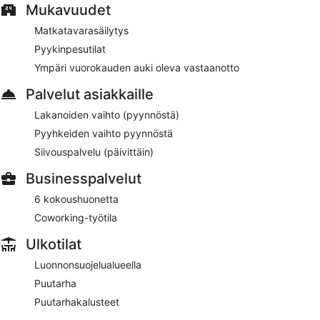
Mukavuudet
Matkatavarasäilytys
Pyykinpesutilat
Ympäri vuorokauden auki oleva vastaanotto
Palvelut asiakkaille
Lakanoiden vaihto (pyynnöstä)
Pyyhkeiden vaihto pyynnöstä
Siivouspalvelu (päivittäin)
Businesspalvelut
6 kokoushuonetta
Coworking-työtila
Ulkotilat
Luonnonsuojelualueella
Puutarha
Puutarhakalusteet