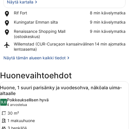
Näytä kartalla
Place,
Rif Fort
‪8 min kävelymatka‬
Rif
Näytä kartalla
Place,
Kuningatar Emman silta
‪9 min kävelymatka‬
Fort
Kuningatar
Place,
Renaissance Shopping Mall
‪9 min kävelymatka‬
Emman
Renaissance
(ostoskeskus)
silta
Shopping
Airport,
Willemstad (CUR-Curaçaon kansainvälinen
‪14 min ajomatka‬
Mall
Willemstad
lentoasema)
(ostoskeskus)
(CUR-
Näytä tämän alueen kaikki tiedot
Curaçaon
kansainvälinen
lentoasema)
Huonevaihtoehdot
Avaa
Hotellihuone, jossa on suuri sänky, 
9
Huone, 1 suuri parisänky ja vuodesohva, näköala uima-
kaikki
altaalle
huonetyypin
Poikkeuksellisen hyvä
9,6
Huone,
9,6 kautta 10
(4
4 arvostelua
1
arvostelua)
30 m²
suuri
1 makuuhuone
parisänky
3 henkilöä