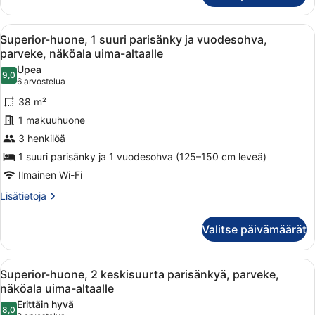
keskisuurta
parisänkyä,
Avaa
Hotellihuone, jossa on suuri sänky, 
11
näköala
Superior-huone, 1 suuri parisänky ja vuodesohva,
kaikki
uima-
parveke, näköala uima-altaalle
altaalle
huonetyypin
Upea
9,0
Superior-
9,0 kautta 10
(6
6 arvostelua
huone,
arvostelua)
38 m²
1
1 makuuhuone
suuri
3 henkilöä
parisänky
1 suuri parisänky ja 1 vuodesohva (125–150 cm leveä)
ja
vuodesohva,
Ilmainen Wi-Fi
parveke,
Lisätietoja
Lisätietoja
näköala
huoneesta
Superior-
uima-
Valitse päivämäärät
huone,
altaalle
1
kuvat
suuri
Avaa
Hotellihuone, jossa on kaksi sänkyä,
9
parisänky
Superior-huone, 2 keskisuurta parisänkyä, parveke,
kaikki
ja
näköala uima-altaalle
vuodesohva,
huonetyypin
Erittäin hyvä
parveke,
8,0
Superior-
8,0 kautta 10