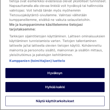
tietoja ovat esimerkiksi evästeissä olevat yksilölliset tunnisteet.
Hyvää: Siisteys, palvelut/mukavuudet ja majoituspaikan kunto
Napsauttamalla alla olevaa linkkiä voit hyväksyä tai hallinnoida
ja tilat
valintojasi. Voit tehdä tämän myös myöhemmin
Käännä Googlen avulla
Tietosuojakäytäntö-sivullamme. Valintasi välitetään
Our stay was excellent
kumppaneillemme, eivätkä ne vaikuta selaustietoihin.
Yöpyi 3 yötä joulukuussa 2025
Me ja kumppanimme käsittelemme tietojasi
tarjotaksemme:
0
Tarkkojen sijaintitietojen käyttäminen. Laitteen ominaisuuksien
käyttäminen tunnistamista varten. Tietojen tallentaminen
Tarkistettu arvostelu
laitteelle ja/tai laitteella olevien tietojen käyttö. Kohdennettu
10/10 Loistava
mainonta ja personoitu sisältö, mainonnan ja sisällön mittaus,
yleisötutkimus ja palvelujen kehittäminen.
Jassira
Kumppanien (toimittajien) luettelo
7.5.2026
Hyvää: Siisteys, henkilökunta ja palvelu, palvelut/mukavuudet
Hyväksyn
ja majoituspaikan kunto ja tilat
Käännä Googlen avulla
I spend six nights at displays for my honeymoon.It was
Hylkää kaikki
nice.I would definitely go and back.
Yöpyi 6 yötä huhtikuussa 2026
Näytä käyttötarkoitukset
0