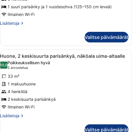
ja
1 suuri parisänky ja 1 vuodesohva (125–150 cm leveä)
vuodesohva,
näköala
Ilmainen Wi-Fi
uima-
Lisätietoja
Lisätietoja
altaalle
huoneesta
Huone,
kuvat
Valitse päivämäärät
1
suuri
parisänky
Avaa
Hotellihuone, jossa on kaksi sänkyä,
6
ja
Huone, 2 keskisuurta parisänkyä, näköala uima-altaalle
kaikki
vuodesohva,
Poikkeuksellisen hyvä
näköala
huonetyypin
10,0
10,0 kautta 10
(3
3 arvostelua
uima-
Huone,
arvostelua)
altaalle
33 m²
2
1 makuuhuone
keskisuurta
4 henkilöä
parisänkyä,
näköala
2 keskisuurta parisänkyä
uima-
Ilmainen Wi-Fi
altaalle
Lisätietoja
Lisätietoja
kuvat
huoneesta
Huone,
Valitse päivämäärät
2