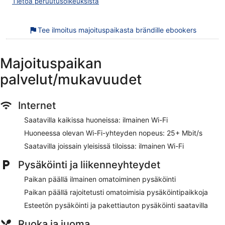
Tietoa peruutusoikeuksista
sisältyvää langatonta internetyhteyttä (nopeus: 25+ Mbit/s).
Liiketoimintaa tukeviin palveluihin kuuluvat työpöydät,
työtuolit ja puhelin. Pyyhkeiden vaihto ja lakanoiden vaihto
Tee ilmoitus majoituspaikasta brändille ebookers
ovat saatavilla pyynnöstä. Siivous on saatavilla päivittäin.
Käytössäsi on ulkouima-allas ja lastenallas.
Majoituspaikan
Courtyard by Marriott Curacao sijaitsee vain lyhyen
palvelut/mukavuudet
kävelymatkan päässä kohteesta Kuningatar Emman silta.
Majoituspaikassa on saatavilla ilmainen Wi-Fi yleisissä
tiloissa, ilmainen omatoiminen pysäköinti ja 2 ravintolaa.
Internet
Ilmainen Wi-Fi (nopeus: 25+ Mbit/s)
Saatavilla kaikissa huoneissa: ilmainen Wi-Fi
Ilmainen omatoiminen pysäköinti
Huoneessa olevan Wi-Fi-yhteyden nopeus: 25+ Mbit/s
Jos nälkä yllättää, majoituspaikasta löytyy 2 ravintolaa
Saatavilla joissain yleisissä tiloissa: ilmainen Wi-Fi
Buffetaamiainen saatavilla päivittäin lisämaksusta
Pysäköinti ja liikenneyhteydet
Voit käydä uimassa majoituspaikan ulkouima-altaassa
Paikan päällä ilmainen omatoiminen pysäköinti
Majoituspaikan palveluihin lukeutuvat 6 kokoushuonetta,
pyykinpesutilat ja hissi
Paikan päällä rajoitetusti omatoimisia pysäköintipaikkoja
Sijaitsee vain 1 minuutin ajomatkan päässä kohteesta
Esteetön pysäköinti ja pakettiauton pysäköinti saatavilla
Kuningatar Emman silta ja 13 minuutin ajomatkan päässä
kohteesta Mambon ranta
Ruoka ja juoma