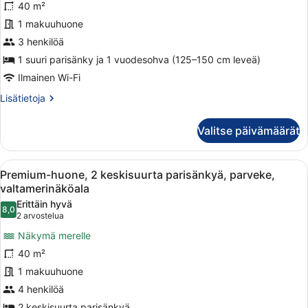
40 m²
suuri
1 makuuhuone
parisänky
3 henkilöä
ja
vuodesohva,
1 suuri parisänky ja 1 vuodesohva (125–150 cm leveä)
osittainen
Ilmainen Wi-Fi
valtamerinäköala
Lisätietoja
Lisätietoja
kuvat
huoneesta
Superior-
Valitse päivämäärät
huone,
1
suuri
Avaa
Hotellihuone, jossa on kaksi sänkyä,
8
parisänky
Premium-huone, 2 keskisuurta parisänkyä, parveke,
kaikki
ja
valtamerinäköala
vuodesohva,
huonetyypin
Erittäin hyvä
osittainen
8,0
Premium-
8,0 kautta 10
(2
2 arvostelua
valtamerinäköala
huone,
arvostelua)
Näkymä merelle
2
40 m²
keskisuurta
1 makuuhuone
parisänkyä,
4 henkilöä
parveke,
2 keskisuurta parisänkyä