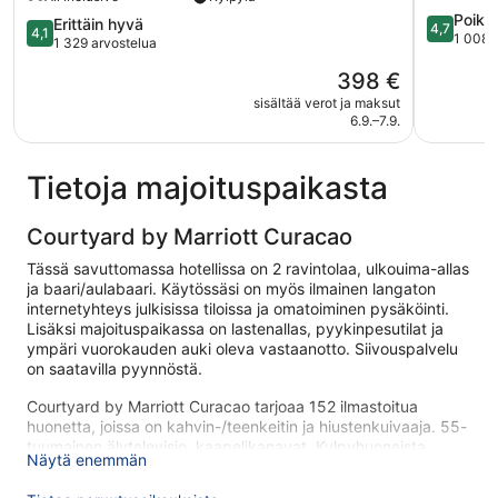
Corendon
Historialli
4.7
Poikk
Curacao
keskusta
4.1
Erittäin hyvä
4,7
4,1
kautta
1 008 
All-
kautta
1 329 arvostelua
5,
Inclusive,
5,
Hinta
398 €
Poikkeuks
Curio
Erittäin
on
hyvä,
by
hyvä,
sisältää verot ja maksut
398 €
1 008
Hilton
6.9.–7.9.
1 329
arvostelu
Historiallinen
arvostelua
keskusta
Tietoja majoituspaikasta
Courtyard by Marriott Curacao
Tässä savuttomassa hotellissa on 2 ravintolaa, ulkouima-allas
ja baari/aulabaari. Käytössäsi on myös ilmainen langaton
internetyhteys julkisissa tiloissa ja omatoiminen pysäköinti.
Lisäksi majoituspaikassa on lastenallas, pyykinpesutilat ja
ympäri vuorokauden auki oleva vastaanotto. Siivouspalvelu
on saatavilla pyynnöstä.
Courtyard by Marriott Curacao tarjoaa 152 ilmastoitua
huonetta, joissa on kahvin-/teenkeitin ja hiustenkuivaaja. 55-
tuumainen älytelevisio, kaapelikanavat. Kylpyhuoneista
Näytä enemmän
löytyy suihku.
Asiakkaat voivat surffata verkossa käyttämällä huonehintaan