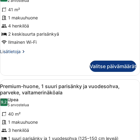
(2
2 arvostelua
näköala
huone,
arvostelua)
uima-
41 m²
2
altaalle
1 makuuhuone
keskisuurta
4 henkilöä
parisänkyä,
2 keskisuurta parisänkyä
parveke,
näköala
Ilmainen Wi-Fi
uima-
Lisätietoja
Lisätietoja
altaalle
huoneesta
Superior-
kuvat
Valitse päivämäärät
huone,
2
keskisuurta
Avaa
Hotellihuone, jossa on suuri sänky, 
10
parisänkyä,
Premium-huone, 1 suuri parisänky ja vuodesohva,
kaikki
parveke,
parveke, valtamerinäköala
näköala
huonetyypin
Upea
uima-
9,2
Premium-
9,2 kautta 10
(5
5 arvostelua
altaalle
huone,
arvostelua)
40 m²
1
1 makuuhuone
suuri
3 henkilöä
parisänky
1 suuri parisänky ja 1 vuodesohva (125–150 cm leveä)