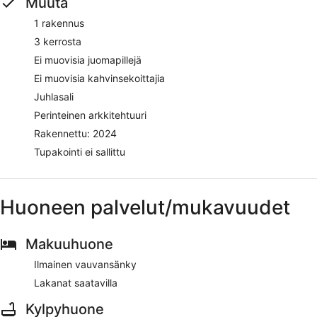
Muuta
1 rakennus
3 kerrosta
Ei muovisia juomapillejä
Ei muovisia kahvinsekoittajia
Juhlasali
Perinteinen arkkitehtuuri
Rakennettu: 2024
Tupakointi ei sallittu
Huoneen palvelut/mukavuudet
Makuuhuone
Ilmainen vauvansänky
Lakanat saatavilla
Kylpyhuone