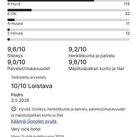
10
Arvosana
8–Hyvä
115
-
8
Loistava.
Arvosana
6–OK
32
-
410
6
Hyvä.
Arvosana
4–Huono
11
kautta
-
115
4
580
OK.
Arvosana
2–Hirveä
12
kautta
-
arvostelua
32
2
580
Huono.
kautta
-
arvostelua
11
9,6/10
9,2/10
580
Hirveä.
kautta
Siisteys
Henkilökunta ja palvelu
arvostelua
12
580
9,0/10
9,6/10
kautta
arvostelua
Palvelut/mukavuudet
Majoituspaikan kunto ja tilat
580
Arvostelut
arvostelua
Tarkistettu arvostelu
10/10 Loistava
Pedro
3.5.2026
Hyvää: Siisteys, henkilökunta ja palvelu, palvelut/mukavuudet
ja majoituspaikan kunto ja tilat
Käännä Googlen avulla
Very nice hotel
Yöpyi 3 yötä huhtikuussa 2026