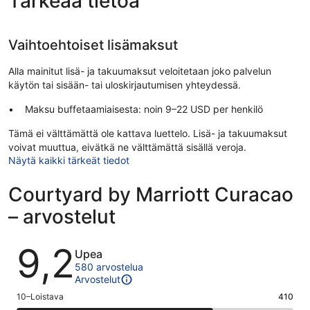
Tärkeää tietoa
Vaihtoehtoiset lisämaksut
Alla mainitut lisä- ja takuumaksut veloitetaan joko palvelun
käytön tai sisään- tai uloskirjautumisen yhteydessä.
Maksu buffetaamiaisesta: noin 9–22 USD per henkilö
Tämä ei välttämättä ole kattava luettelo. Lisä- ja takuumaksut
voivat muuttua, eivätkä ne välttämättä sisällä veroja.
Näytä kaikki tärkeät tiedot
Courtyard by Marriott Curacao
– arvostelut
Arvostelut
9,2
Upea
580 arvostelua
Arvostelut
Arvosana
10–Loistava
410