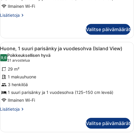
ja
vuodesohva,
Ilmainen Wi-Fi
parveke,
Lisätietoja
Lisätietoja
valtamerinäköala
huoneesta
Premium-
kuvat
Valitse päivämäärät
huone,
1
suuri
Avaa
Hotellihuone, jossa on suuri sänky, 
7
parisänky
Huone, 1 suuri parisänky ja vuodesohva (Island View)
kaikki
ja
Poikkeuksellisen hyvä
vuodesohva,
huonetyypin
9,6
9,6 kautta 10
(31
31 arvostelua
parveke,
Huone,
arvostelua)
valtamerinäköala
29 m²
1
1 makuuhuone
suuri
3 henkilöä
parisänky
ja
1 suuri parisänky ja 1 vuodesohva (125–150 cm leveä)
vuodesohva
Ilmainen Wi-Fi
(Island
Lisätietoja
Lisätietoja
View)
huoneesta
Huone,
kuvat
Valitse päivämäärät
1
suuri