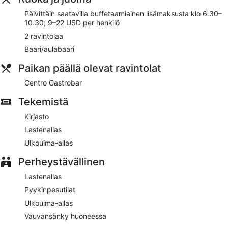
Courtyard by Marriott Curacao tarjoaa asiakkaidensa
Päivittäin saatavilla buffetaamiainen lisämaksusta klo 6.30–
käyttöön ulkouima-altaan ja lastenaltaan. Majoituspaikasta
10.30; 9–22 USD per henkilö
löytyy 2 ravintolaa. Majoituspaikan baari/lounge kutsuu
2 ravintolaa
nauttimaan drinkeistä. Wi-Fi on saatavilla yleisissä tiloissa
ilmaiseksi.
Baari/aulabaari
6 kokoushuonetta ja coworking-työtilat ovat asiakkaiden
Paikan päällä olevat ravintolat
käytössä. Courtyard by Marriott Curacao tarjoaa asiakkaiden
käyttöön myös kirjaston, puutarhan ja pyykinpesutilat.
Centro Gastrobar
Ilmainen omatoiminen pysäköinti on saatavilla.
Tekemistä
Tämä 4 tähden hotelli on savuton.
Kirjasto
Asiakkaat voivat lisämaksusta nauttia buffetaamiaisen joka
Lastenallas
päivä klo 6.30–10.30.
Ulkouima-allas
Centro Gastrobar
– ravintola paikanpäällä. Auki joka päivä.
Perheystävällinen
Lastenallas
Pyykinpesutilat
Ulkouima-allas
Vauvansänky huoneessa