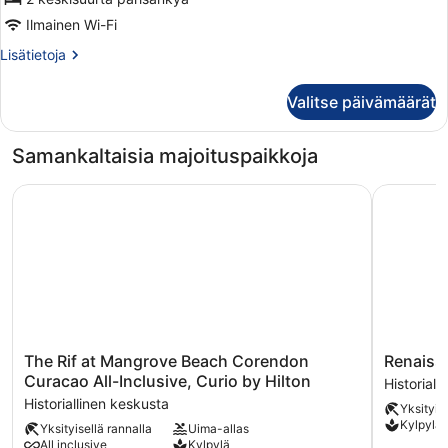
valtamerinäköala
kuvat
Ilmainen Wi-Fi
Lisätietoja
Lisätietoja
huoneesta
Premium-
Valitse päivämäärät
huone,
2
keskisuurta
Samankaltaisia majoituspaikkoja
parisänkyä,
parveke,
The Rif at Mangrove Beach Corendon Curacao All-Inclusiv
Renaissan
valtamerinäköala
The
Renaissa
The Rif at Mangrove Beach Corendon
Renaiss
Rif
Wind
Curacao All-Inclusive, Curio by Hilton
Historiall
at
Creek
Historiallinen keskusta
Yksityise
Mangrove
Curacao
Kylpylä
Yksityisellä rannalla
Uima-allas
Beach
Resort
All inclusive
Kylpylä