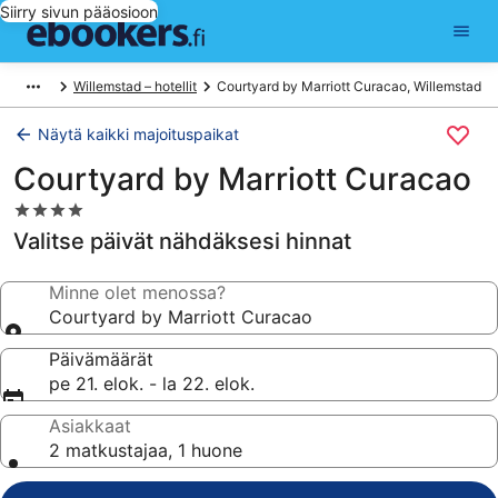
Siirry sivun pääosioon
Willemstad – hotellit
Courtyard by Marriott Curacao, Willemstad
Näytä kaikki majoituspaikat
Courtyard by Marriott Curacao
4.0
tähden
Valitse päivät nähdäksesi hinnat
majoituspaikka
Minne olet menossa?
Courtyard by Marriott Curacao
Päivämäärät
pe 21. elok. - la 22. elok.
Asiakkaat
2 matkustajaa, 1 huone