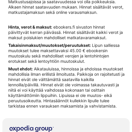
Matkustusajoissa ja saatavuudessa voi olla poikkeuksia.
Alkaen hinnat saatavuuden mukaan. Hinnat sisältävät verot,
matkustajamaksun sekä online varausmaksun.
Hinta, verot & maksut:
ebookers.fi sivuston hinnat
päivittyvät kerran päivässä. Hinnat sisältävät kaikki verot ja
maksut poislukien mahdolliset matkatavaramaksut.
Takaisinmaksut/muutokset/peruutukset:
Lipun salliessa
muutokset tulee maksettavaksi 45.00 € ebookersin
muutoskulu sekä mahdolliset verojen ja lentohintojen
erotukset sekä lentoyhtiön muutoskulut.
Muut ehdot:
Aikatauluissa, hinnoissa ja ehdoissa muutokset
mahdollisia ilman erillistä ilmoitusta. Paikkoja on rajoitetusti ja
hinnat eivät ole välttämättä saatavilla kaikilla
lennoilla/päivillä. Hinnat eivät ole voimassa takautuvasti ja
niitä ei voi käyttää vaihdossa kokonaan tai osittain
käyttämättömiin lippuihin. Lipuissa ei ole muutos- eikä
peruutusoikeutta. Hintasäännöt kullekkin lipulle tulee
tarkistaa ennen varauksen maksamista ja vahvistamista.