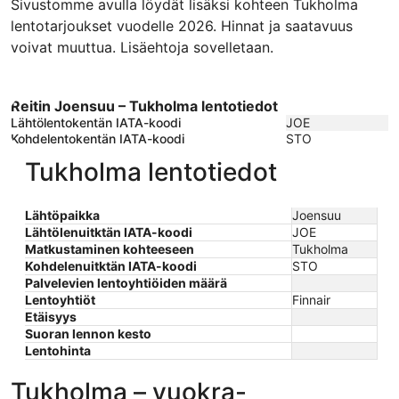
Sivustomme avulla löydät lisäksi kohteen Tukholma
lentotarjoukset vuodelle 2026. Hinnat ja saatavuus
voivat muuttua. Lisäehtoja sovelletaan.
Reitin Joensuu – Tukholma lentotiedot
Lähtölentokentän IATA-koodi
JOE
Kohdelentokentän IATA-koodi
STO
Tukholma lentotiedot
Lähtöpaikka
Joensuu
Lähtölenuitktän IATA-koodi
JOE
Matkustaminen kohteeseen
Tukholma
Kohdelenuitktän IATA-koodi
STO
Palvelevien lentoyhtiöiden määrä
Lentoyhtiöt
Finnair
Etäisyys
Suoran lennon kesto
Lentohinta
Tukholma – vuokra-