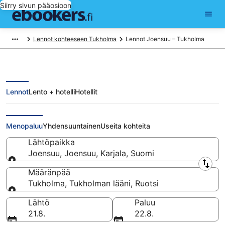
Siirry sivun pääosioon
Lennot kohteeseen Tukholma
Lennot Joensuu – Tukholma
Lennot
Lento + hotelli
Hotellit
Lennot Joensuu - Tukholma
Menopaluu
Yhdensuuntainen
Useita kohteita
Lähtöpaikka
Joensuu, Joensuu, Karjala, Suomi
Lähtöpaikka
Määränpää
Tukholma, Tukholman lääni, Ruotsi
Määränpää
Lähtö
Paluu
21.8.
22.8.