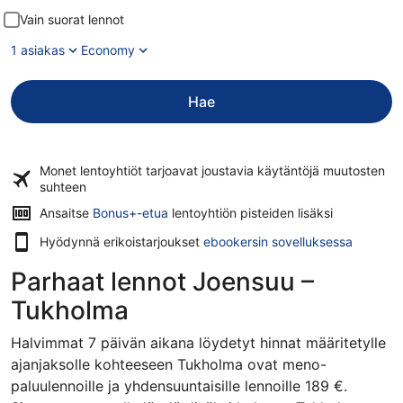
Vain suorat lennot
1 asiakas
Economy
Hae
Monet lentoyhtiöt tarjoavat
joustavia käytäntöjä
muutosten
suhteen
Ansaitse
Bonus+-etua
lentoyhtiön pisteiden lisäksi
Hyödynnä erikoistarjoukset
ebookersin sovelluksessa
Parhaat lennot Joensuu –
Tukholma
Halvimmat 7 päivän aikana löydetyt hinnat määritetylle
ajanjaksolle kohteeseen Tukholma ovat meno-
paluulennoille ja yhdensuuntaisille lennoille 189 €.