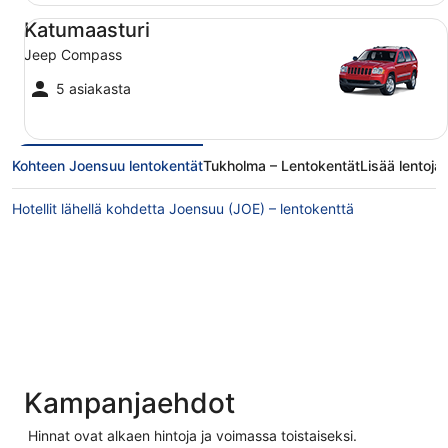
Katumaasturi Jeep Compass
Katumaasturi
Jeep Compass
5 asiakasta
Kohteen Joensuu lentokentät
Tukholma – Lentokentät
Lisää lentoj
Hotellit lähellä kohdetta Joensuu (JOE) – lentokenttä
Kampanjaehdot
Hinnat ovat alkaen hintoja ja voimassa toistaiseksi.