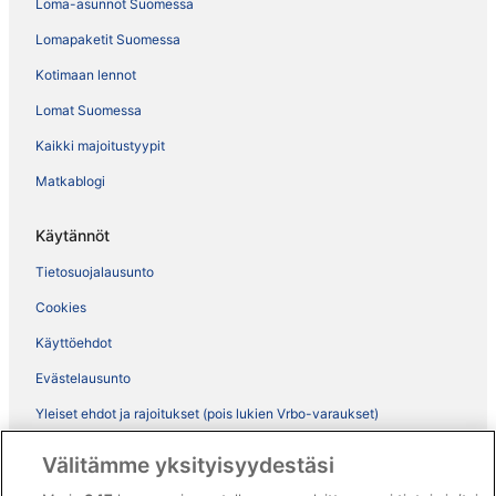
Loma-asunnot Suomessa
Lomapaketit Suomessa
Kotimaan lennot
Lomat Suomessa
Kaikki majoitustyypit
Matkablogi
Käytännöt
Tietosuojalausunto
Cookies
Käyttöehdot
Evästelausunto
Yleiset ehdot ja rajoitukset (pois lukien Vrbo-varaukset)
Vrbon sopimusehdot
Välitämme yksityisyydestäsi
Saavutettavuus