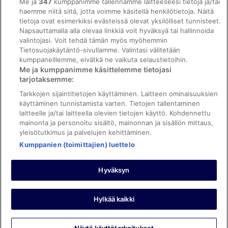
Me ja
347
kumppanimme tallennamme laitteeseesi tietoja ja/tai
ebookers BONUS+ -ohjelman ehdot
haemme niitä siitä, jotta voimme käsitellä henkilötietoja. Näitä
tietoja ovat esimerkiksi evästeissä olevat yksilölliset tunnisteet.
Oikeudelliset tiedot / ota meihin yhteyttä
Napsauttamalla alla olevaa linkkiä voit hyväksyä tai hallinnoida
valintojasi. Voit tehdä tämän myös myöhemmin
Sisältövaatimukset ja ilmoituksen tekeminen sisällöstä
Tietosuojakäytäntö-sivullamme. Valintasi välitetään
kumppaneillemme, eivätkä ne vaikuta selaustietoihin.
Tuki
Me ja kumppanimme käsittelemme tietojasi
tarjotaksemme:
Ota yhteyttä
Tarkkojen sijaintitietojen käyttäminen. Laitteen ominaisuuksien
Varauksen muuttaminen tai peruuttaminen
käyttäminen tunnistamista varten. Tietojen tallentaminen
laitteelle ja/tai laitteella olevien tietojen käyttö. Kohdennettu
Varaa lento lentoyhtiön hyvityskupongeilla
mainonta ja personoitu sisältö, mainonnan ja sisällön mittaus,
yleisötutkimus ja palvelujen kehittäminen.
Hyvityksen hakeminen ja aikarajat
Kumppanien (toimittajien) luettelo
Hyväksyn
©2026 Expedia, Inc., Expedia Groupin yritys. Kaikki oikeudet
pidätetään. ebookers ja ebookersin logo ovat Expedia, Inc.:n
tavaramerkkejä tai rekisteröityjä tavaramerkkejä.
Hylkää kaikki