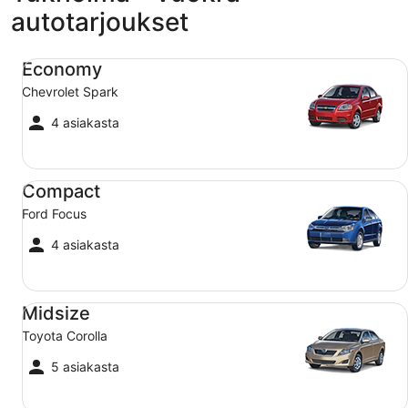
autotarjoukset
Economy Chevrolet Spark
Economy
Chevrolet Spark
4 asiakasta
Compact Ford Focus
Compact
Ford Focus
4 asiakasta
Midsize Toyota Corolla
Midsize
Toyota Corolla
5 asiakasta