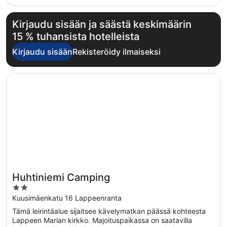
Kirjaudu sisään ja säästä keskimäärin
15 % tuhansista hotelleista
Kirjaudu sisään
Rekisteröidy ilmaiseksi
Avautuu uuteen ikkunaan
Huhtiniemi Camping
Huhtiniemi Camping
2
out
Kuusimäenkatu 16 Lappeenranta
of
Tämä leirintäalue sijaitsee kävelymatkan päässä kohteesta
5
Lappeen Marian kirkko. Majoituspaikassa on saatavilla