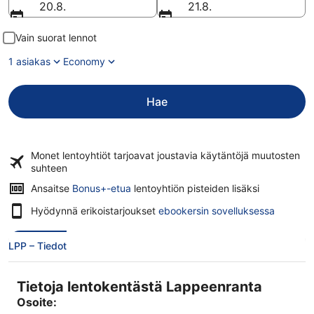
20.8.
21.8.
Vain suorat lennot
1 asiakas
Economy
Hae
Monet lentoyhtiöt tarjoavat
joustavia käytäntöjä
muutosten
suhteen
Ansaitse
Bonus+-etua
lentoyhtiön pisteiden lisäksi
Hyödynnä erikoistarjoukset
ebookersin sovelluksessa
LPP – Tiedot
Tietoja lentokentästä Lappeenranta
Osoite: