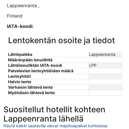
Lappeenranta
,
Finland
IATA-koodi:
LPP
Lentokentän osoite ja tiedot
Pituusaste:
Lähtöpaikka
Lappeenranta
28,155163
Määränpään lenuitkttä
Lähtölenuitktän IATA-koodi
LPP
Leveysaste:
Palvelevien lentoyhtiöiden määrä
Lentoyhtiöt
61,044114
Halvin lento
Varhaisin lähtevä lento
Aikavyöhyke:
Myöhäisin lähtevä lento
Europe/Helsinki
Suositellut hotellit kohteen
Lappeenranta lähellä
Näytä kaikki saatavilla olevat majoituspaikat kohteessa