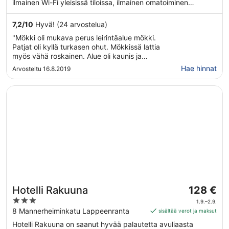
ilmainen Wi-Fi yleisissä tiloissa, ilmainen omatoiminen
pysäköinti ja baari. Tässä 2 tähden leirintäalueessa on 32
majoituspaikkaa. Majoituspaikassa tarjoaa tallelokeron.
7,2
/
10
Hyvä! (24 arvostelua)
"Mökki oli mukava perus leirintäalue mökki.
Patjat oli kyllä turkasen ohut. Mökkissä lattia
myös vähä roskainen. Alue oli kaunis ja
viihtyisä sekä lähellä
Hae hinnat
Arvosteltu 16.8.2019
Lappeenrannankeskustaa."
Avautuu uuteen ikkunaan
Hotelli Rakuuna
Hinta
Hotelli Rakuuna
128 €
on
3
1.9.–2.9.
128 €
out
8 Mannerheiminkatu Lappeenranta
sisältää verot ja maksut
per
of
Hotelli Rakuuna on saanut hyvää palautetta avuliaasta