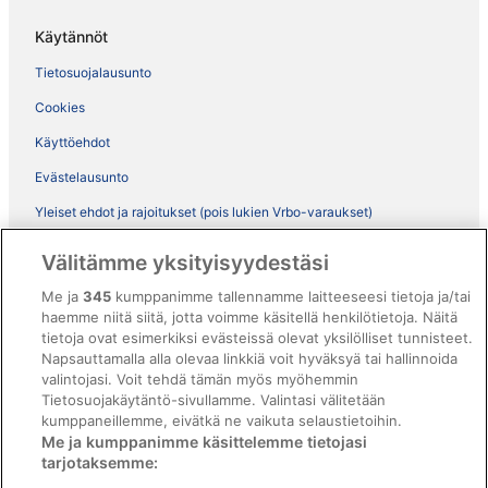
Käytännöt
Tietosuojalausunto
Cookies
Käyttöehdot
Evästelausunto
Yleiset ehdot ja rajoitukset (pois lukien Vrbo-varaukset)
Vrbon sopimusehdot
Välitämme yksityisyydestäsi
Saavutettavuus
Me ja
345
kumppanimme tallennamme laitteeseesi tietoja ja/tai
ebookers BONUS+ -ohjelman ehdot
haemme niitä siitä, jotta voimme käsitellä henkilötietoja. Näitä
tietoja ovat esimerkiksi evästeissä olevat yksilölliset tunnisteet.
Oikeudelliset tiedot / ota meihin yhteyttä
Napsauttamalla alla olevaa linkkiä voit hyväksyä tai hallinnoida
valintojasi. Voit tehdä tämän myös myöhemmin
Sisältövaatimukset ja ilmoituksen tekeminen sisällöstä
Tietosuojakäytäntö-sivullamme. Valintasi välitetään
kumppaneillemme, eivätkä ne vaikuta selaustietoihin.
Tuki
Me ja kumppanimme käsittelemme tietojasi
tarjotaksemme:
Ota yhteyttä