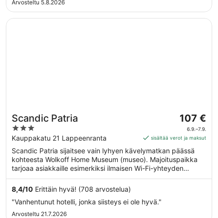
Arvosteltu 5.8.2026
Avautuu uuteen ikkunaan
Scandic Patria
Hinta
Scandic Patria
107 €
on
3
6.9.–7.9.
107 €
out
Kauppakatu 21 Lappeenranta
sisältää verot ja maksut
per
of
Scandic Patria sijaitsee vain lyhyen kävelymatkan päässä
yö
5
kohteesta Wolkoff Home Museum (museo). Majoituspaikka
ajalle
tarjoaa asiakkaille esimerkiksi ilmaisen Wi-Fi-yhteyden
6.9.
yleisissä tiloissa sekä ravintolan ja kuntosalin. Tämän
viiva
majoituspaikan tarjoamiin lemmikkipalveluihin kuuluu ruoka-
8,4
/
10
Erittäin hyvä! (708 arvostelua)
7.9.
ja vesikulhot.
"Vanhentunut hotelli, jonka siisteys ei ole hyvä."
Arvosteltu 21.7.2026