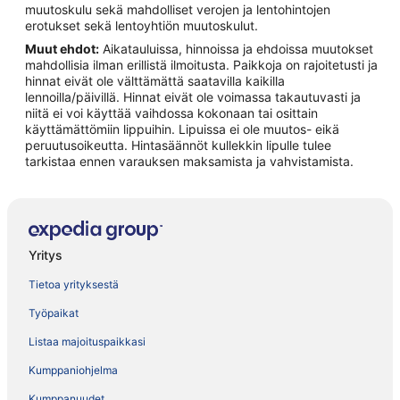
muutoskulu sekä mahdolliset verojen ja lentohintojen
erotukset sekä lentoyhtiön muutoskulut.
Muut ehdot:
Aikatauluissa, hinnoissa ja ehdoissa muutokset
mahdollisia ilman erillistä ilmoitusta. Paikkoja on rajoitetusti ja
hinnat eivät ole välttämättä saatavilla kaikilla
lennoilla/päivillä. Hinnat eivät ole voimassa takautuvasti ja
niitä ei voi käyttää vaihdossa kokonaan tai osittain
käyttämättömiin lippuihin. Lipuissa ei ole muutos- eikä
peruutusoikeutta. Hintasäännöt kullekkin lipulle tulee
tarkistaa ennen varauksen maksamista ja vahvistamista.
Yritys
Tietoa yrityksestä
Työpaikat
Listaa majoituspaikkasi
Kumppaniohjelma
Kumppanuudet