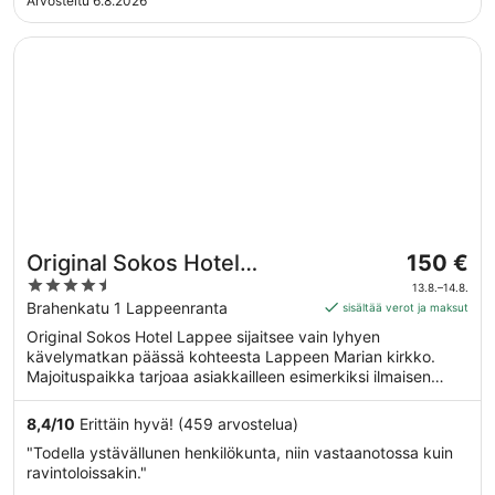
Arvosteltu 6.8.2026
Avautuu uuteen ikkunaan
Original Sokos Hotel Lappee
Hinta
Original Sokos Hotel
150 €
on
4.5
Lappee
13.8.–14.8.
150 €
out
Brahenkatu 1 Lappeenranta
sisältää verot ja maksut
per
of
Original Sokos Hotel Lappee sijaitsee vain lyhyen
yö
5
kävelymatkan päässä kohteesta Lappeen Marian kirkko.
ajalle
Majoituspaikka tarjoaa asiakkailleen esimerkiksi ilmaisen
13.8.
aamiaisen, ilmaisen Wi-Fi-yhteyden yleisissä tiloissa ja 4
viiva
ravintolaa. Tämän majoituspaikan tarjoamiin
8,4
/
10
Erittäin hyvä! (459 arvostelua)
14.8.
lemmikkipalveluihin kuuluvat ruoka- ja vesikulhot ja
"Todella ystävällunen henkilökunta, niin vastaanotossa kuin
kissanhiekkalaatikot.
ravintoloissakin."