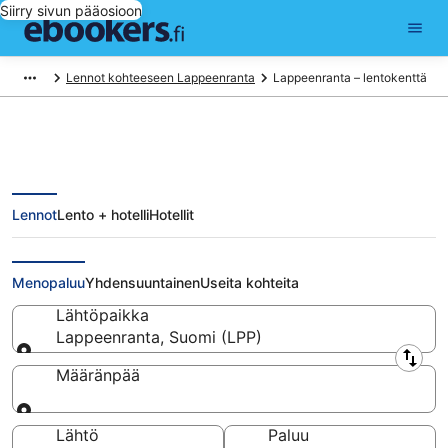
Siirry sivun pääosioon
Lennot kohteeseen Lappeenranta
Lappeenranta – lentokenttä
Lennot
Lento + hotelli
Hotellit
Lennot lentokentältä
Lappeenranta (LPP)
Menopaluu
Yhdensuuntainen
Useita kohteita
Lähtöpaikka
Lappeenranta, Suomi (LPP)
Lähtöpaikka
Määränpää
Määränpää
Lähtö
Paluu