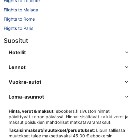
Flights to Tenerife
Flights to Malaga
Flights to Rome
Flights to Paris
Flights to Berlin
Suositut
Flights to Barcelona
Hotellit
Lennot
Vuokra-autot
Loma-asunnot
Hinta, verot & maksut:
ebookers.fi sivuston hinnat
päivittyvät kerran päivässä. Hinnat sisältävät kaikki verot ja
maksut poislukien mahdolliset matkatavaramaksut.
Takaisinmaksut/muutokset/peruutukset:
Lipun salliessa
muutokset tulee maksettavaksi 45.00 € ebookersin