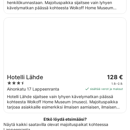
yö
5
henkilökunnastaan. Majoituspaikka sijaitsee vain lyhyen
ajalle
kävelymatkan päässä kohteesta Wolkoff Home Museum
1.9.
(museo). Majoituspaikassa on saatavilla ilmainen aamiainen,
viiva
ilmainen Wi-Fi yleisissä tiloissa ja ilmainen omatoiminen
Avautuu uuteen ikkunaan
Hotelli Lähde
2.9.
pysäköinti. Tämän majoituspaikan tarjoamiin
lemmikkipalveluihin kuuluu ruoka- ja vesikulhot.
Hinta
Hotelli Lähde
128 €
on
3.5
1.9.–2.9.
128 €
out
Ainonkatu 17 Lappeenranta
sisältää verot ja maksut
per
of
Hotelli Lähde sijaitsee vain lyhyen kävelymatkan päässä
yö
5
kohteesta Wolkoff Home Museum (museo). Majoituspaikka
ajalle
tarjoaa asiakkaille esimerkiksi ilmaisen aamiaisen, ilmaisen
1.9.
Wi-Fi-yhteyden yleisissä tiloissa ja täyden palvelun kylpylän.
viiva
Tämän majoituspaikan tarjoamiin lemmikkipalveluihin kuuluu
Etkö löydä etsimääsi?
2.9.
ruoka- ja vesikulhot.
Näytä kaikki saatavilla olevat majoituspaikat kohteessa
Lappeenranta