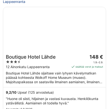
Lappeenranta
Avautuu uuteen ikkunaan
Boutique Hotel Lähde
Hinta
Boutique Hotel Lähde
148 €
on
3.5
1.9.–2.9.
148 €
out
12 Ainonkatu Lappeenranta
sisältää verot ja maksut
per
of
Boutique Hotel Lähde sijaitsee vain lyhyen kävelymatkan
yö
5
päässä kohteesta Wolkoff Home Museum (museo).
ajalle
Majoituspaikassa on saatavilla ilmainen aamiainen, ilmainen
1.9.
Wi-Fi yleisissä tiloissa ja täyden palvelun kylpylä.
viiva
9,2
/
10
Upea! (125 arvostelua)
2.9.
"Huone oli siisti, hiljainen ja vastasi kuvausta. Henkilökunta
ystävällistä. Aamiainen oli todella hyvä."