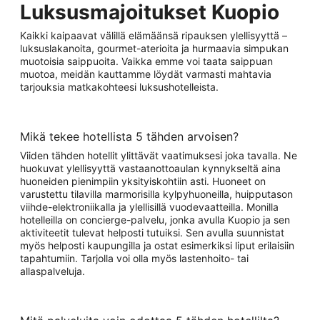
Luksusmajoitukset Kuopio
Kaikki kaipaavat välillä elämäänsä ripauksen ylellisyyttä –
luksuslakanoita, gourmet-aterioita ja hurmaavia simpukan
muotoisia saippuoita. Vaikka emme voi taata saippuan
muotoa, meidän kauttamme löydät varmasti mahtavia
tarjouksia matkakohteesi luksushotelleista.
Mikä tekee hotellista 5 tähden arvoisen?
Viiden tähden hotellit ylittävät vaatimuksesi joka tavalla. Ne
huokuvat ylellisyyttä vastaanottoaulan kynnykseltä aina
huoneiden pienimpiin yksityiskohtiin asti. Huoneet on
varustettu tilavilla marmorisilla kylpyhuoneilla, huipputason
viihde-elektroniikalla ja ylellisillä vuodevaatteilla. Monilla
hotelleilla on concierge-palvelu, jonka avulla Kuopio ja sen
aktiviteetit tulevat helposti tutuiksi. Sen avulla suunnistat
myös helposti kaupungilla ja ostat esimerkiksi liput erilaisiin
tapahtumiin. Tarjolla voi olla myös lastenhoito- tai
allaspalveluja.