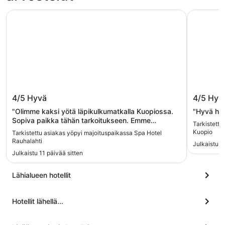
Spa Hotel Rauhalahti
Lapland H
Spa Hotel Rauhalahti
Lapland
4/5
Hyvä
4/5
Hyv
"Olimme kaksi yötä läpikulkumatkalla Kuopiossa.
"Hyvä huo
Sopiva paikka tähän tarkoitukseen. Emme
Tarkistettu
käyttäneet kylpylän palveluja. Erittäin ystävällinen
Kuopio
Tarkistettu asiakas yöpyi majoituspaikassa Spa Hotel
henkilökunta erikoisesti vastaanotossa. Huone oli
Rauhalahti
Julkaistu 1 
siisti, samoin kylpyhuone. Rakennus alkaa
Julkaistu 11 päivää sitten
kuitenkin olla melko vanha. Hyvä ja runsas
aamiainen."
Lähialueen hotellit
Hotellit lähellä...