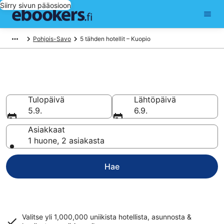
Siirry sivun pääosioon
Pohjois-Savo
5 tähden hotellit – Kuopio
5 tähden hotellit Kuopio
Tulopäivä
Lähtöpäivä
5.9.
6.9.
Asiakkaat
1 huone, 2 asiakasta
Hae
Valitse yli 1,000,000 uniikista hotellista, asunnosta &