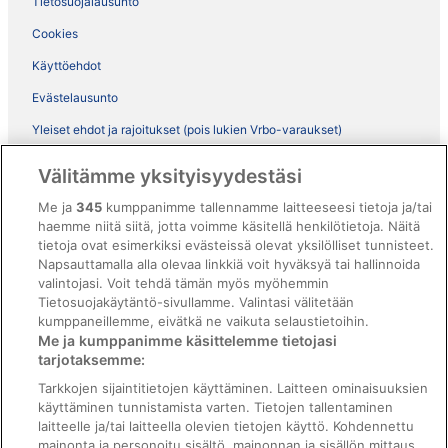
Tietosuojalausunto
Cookies
Käyttöehdot
Evästelausunto
Yleiset ehdot ja rajoitukset (pois lukien Vrbo-varaukset)
Vrbon sopimusehdot
Välitämme yksityisyydestäsi
Saavutettavuus
Me ja
345
kumppanimme tallennamme laitteeseesi tietoja ja/tai
ebookers BONUS+ -ohjelman ehdot
haemme niitä siitä, jotta voimme käsitellä henkilötietoja. Näitä
tietoja ovat esimerkiksi evästeissä olevat yksilölliset tunnisteet.
Oikeudelliset tiedot / ota meihin yhteyttä
Napsauttamalla alla olevaa linkkiä voit hyväksyä tai hallinnoida
valintojasi. Voit tehdä tämän myös myöhemmin
Sisältövaatimukset ja ilmoituksen tekeminen sisällöstä
Tietosuojakäytäntö-sivullamme. Valintasi välitetään
kumppaneillemme, eivätkä ne vaikuta selaustietoihin.
Tuki
Me ja kumppanimme käsittelemme tietojasi
tarjotaksemme:
Ota yhteyttä
Tarkkojen sijaintitietojen käyttäminen. Laitteen ominaisuuksien
Varauksen muuttaminen tai peruuttaminen
käyttäminen tunnistamista varten. Tietojen tallentaminen
laitteelle ja/tai laitteella olevien tietojen käyttö. Kohdennettu
Varaa lento lentoyhtiön hyvityskupongeilla
mainonta ja personoitu sisältö, mainonnan ja sisällön mittaus,