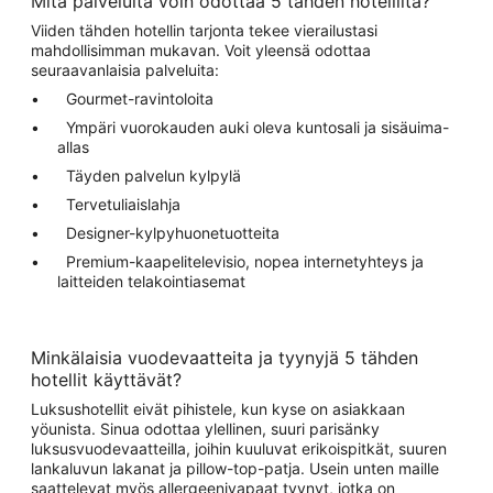
Mitä palveluita voin odottaa 5 tähden hotellilta?
Viiden tähden hotellin tarjonta tekee vierailustasi
mahdollisimman mukavan. Voit yleensä odottaa
seuraavanlaisia palveluita:
Gourmet-ravintoloita
Ympäri vuorokauden auki oleva kuntosali ja sisäuima-
allas
Täyden palvelun kylpylä
Tervetuliaislahja
Designer-kylpyhuonetuotteita
Premium-kaapelitelevisio, nopea internetyhteys ja
laitteiden telakointiasemat
Minkälaisia vuodevaatteita ja tyynyjä 5 tähden
hotellit käyttävät?
Luksushotellit eivät pihistele, kun kyse on asiakkaan
yöunista. Sinua odottaa ylellinen, suuri parisänky
luksusvuodevaatteilla, joihin kuuluvat erikoispitkät, suuren
lankaluvun lakanat ja pillow-top-patja. Usein unten maille
saattelevat myös allergeenivapaat tyynyt, jotka on