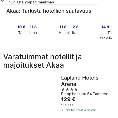
huvilasta ympäri maailman
Akaa: Tarkista hotellien saatavuus
10.8. - 11.8.
11.8. - 12.8.
14.8. - 16
Tänä iltana
Huomisiltana
Tänä
Tarkista
Tarkista
viikonlop
Tarkista
kohteen
kohteen
kohteen
Akaa
Akaa
Akaa
hinnat
hinnat
Varatuimmat hotellit ja
hinnat
täksi
huomisillaksi
majoitukset Akaa
täksi
illaksi
eli
viikonlopu
eli
11.8.
eli
10.8.
-
Lapland Hotels
14.8.
-
12.8.
Arena
-
11.8.
4
16.8.
Ratapihankatu 54 Tampere
out
Hinta
129 €
of
on
5
11.8.–12.8.
129 €
sisältää verot ja maksut
per