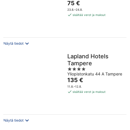
Hinta
75 €
of
on
5
23.8.–24.8.
75 €
sisältää verot ja maksut
per
yö
Näytä tiedot
Lapland Hotels
Tampere
4
Yliopistonkatu 44 A Tampere
out
Hinta
135 €
of
on
5
11.8.–12.8.
135 €
sisältää verot ja maksut
per
yö
Näytä tiedot