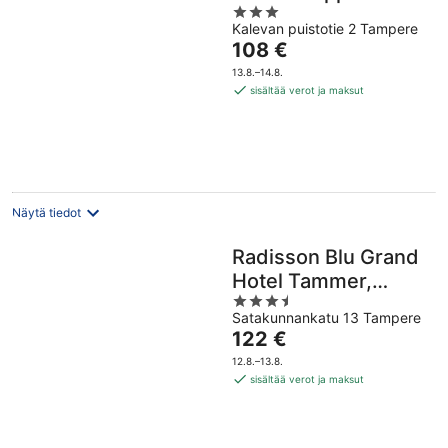
3
Kalevan puistotie 2 Tampere
out
Hinta
108 €
of
on
5
13.8.–14.8.
108 €
sisältää verot ja maksut
per
yö
Näytä tiedot
Radisson Blu Grand
Hotel Tammer,
3.5
Tampere
Satakunnankatu 13 Tampere
out
Hinta
122 €
of
on
5
12.8.–13.8.
122 €
sisältää verot ja maksut
per
yö