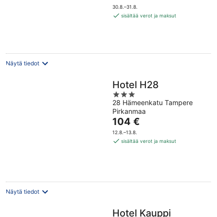
on
5
30.8.–31.8.
75 €
sisältää verot ja maksut
per
yö
Näytä tiedot
Hotel H28
3
28 Hämeenkatu Tampere
out
Pirkanmaa
of
Hinta
104 €
5
on
12.8.–13.8.
104 €
sisältää verot ja maksut
per
yö
Näytä tiedot
Hotel Kauppi