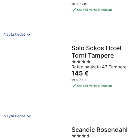
on
16.8.–17.8.
150 €
sisältää verot ja maksut
per
yö
Näytä tiedot
Solo Sokos Hotel
Torni Tampere
4
Ratapihankatu 43 Tampere
out
Hinta
145 €
of
on
5
13.8.–14.8.
145 €
sisältää verot ja maksut
per
yö
Näytä tiedot
Scandic Rosendahl
3.5