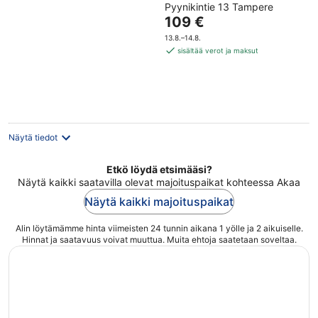
Pyynikintie 13 Tampere
out
Hinta
109 €
of
on
5
13.8.–14.8.
109 €
sisältää verot ja maksut
per
yö
Näytä tiedot
Etkö löydä etsimääsi?
Näytä kaikki saatavilla olevat majoituspaikat kohteessa Akaa
Näytä kaikki majoituspaikat
Alin löytämämme hinta viimeisten 24 tunnin aikana 1 yölle ja 2 aikuiselle.
Hinnat ja saatavuus voivat muuttua. Muita ehtoja saatetaan soveltaa.