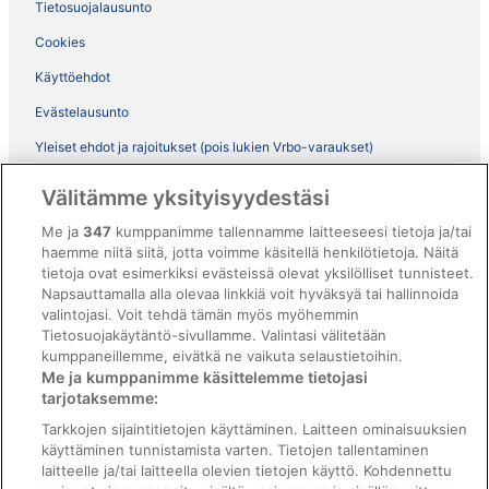
Tietosuojalausunto
Cookies
Käyttöehdot
Evästelausunto
Yleiset ehdot ja rajoitukset (pois lukien Vrbo-varaukset)
Vrbon sopimusehdot
Välitämme yksityisyydestäsi
Saavutettavuus
Me ja
347
kumppanimme tallennamme laitteeseesi tietoja ja/tai
ebookers BONUS+ -ohjelman ehdot
haemme niitä siitä, jotta voimme käsitellä henkilötietoja. Näitä
tietoja ovat esimerkiksi evästeissä olevat yksilölliset tunnisteet.
Oikeudelliset tiedot / ota meihin yhteyttä
Napsauttamalla alla olevaa linkkiä voit hyväksyä tai hallinnoida
valintojasi. Voit tehdä tämän myös myöhemmin
Sisältövaatimukset ja ilmoituksen tekeminen sisällöstä
Tietosuojakäytäntö-sivullamme. Valintasi välitetään
kumppaneillemme, eivätkä ne vaikuta selaustietoihin.
Tuki
Me ja kumppanimme käsittelemme tietojasi
tarjotaksemme:
Ota yhteyttä
Tarkkojen sijaintitietojen käyttäminen. Laitteen ominaisuuksien
Varauksen muuttaminen tai peruuttaminen
käyttäminen tunnistamista varten. Tietojen tallentaminen
laitteelle ja/tai laitteella olevien tietojen käyttö. Kohdennettu
Varaa lento lentoyhtiön hyvityskupongeilla