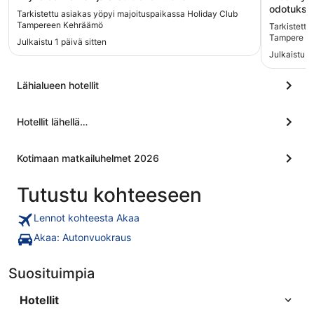
odotuksia
Tarkistettu asiakas yöpyi majoituspaikassa Holiday Club
Tampereen Kehräämö
Tarkistettu
Tampere
Julkaistu 1 päivä sitten
Julkaistu 15
Lähialueen hotellit
Hotellit lähellä…
Kotimaan matkailuhelmet 2026
Tutustu kohteeseen
Lennot kohteesta Akaa
Akaa: Autonvuokraus
Suosituimpia
Hotellit