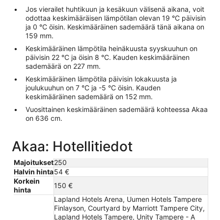
Jos vierailet huhtikuun ja kesäkuun välisenä aikana, voit
odottaa keskimääräisen lämpötilan olevan 19 °C päivisin
ja 0 °C öisin. Keskimääräinen sademäärä tänä aikana on
159 mm.
Keskimääräinen lämpötila heinäkuusta syyskuuhun on
päivisin 22 °C ja öisin 8 °C. Kauden keskimääräinen
sademäärä on 227 mm.
Keskimääräinen lämpötila päivisin lokakuusta ja
joulukuuhun on 7 °C ja -5 °C öisin. Kauden
keskimääräinen sademäärä on 152 mm.
Vuosittainen keskimääräinen sademäärä kohteessa Akaa
on 636 cm.
Akaa: Hotellitiedot
Majoitukset
250
Halvin hinta
54 €
Korkein
150 €
hinta
Lapland Hotels Arena, Uumen Hotels Tampere
Finlayson, Courtyard by Marriott Tampere City,
Lapland Hotels Tampere, Unity Tampere - A