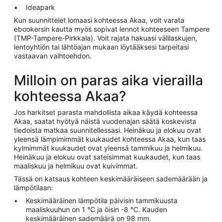
Ideapark
Kun suunnittelet lomaasi kohteessa Akaa, voit varata
ebookersin kautta myös sopivat lennot kohteeseen Tampere
(TMP-Tampere-Pirkkala). Voit rajata hakuasi välilaskujen,
lentoyhtiön tai lähtöajan mukaan löytääksesi tarpeitasi
vastaavan vaihtoehdon.
Milloin on paras aika vierailla
kohteessa Akaa?
Jos harkitset parasta mahdollista aikaa käydä kohteessa
Akaa, saatat hyötyä näistä vuodenajan säätä koskevista
tiedoista matkaa suunnitellessasi. Heinäkuu ja elokuu ovat
yleensä lämpimimmät kuukaudet kohteessa Akaa, kun taas
kylmimmät kuukaudet ovat yleensä tammikuu ja helmikuu.
Heinäkuu ja elokuu ovat sateisimmat kuukaudet, kun taas
maaliskuu ja helmikuu ovat kuivimmat.
Tässä on katsaus kohteen keskimääräiseen sademäärään ja
lämpötilaan:
Keskimääräinen lämpötila päivisin tammikuusta
maaliskuuhun on 1 °C ja öisin -8 °C. Kauden
keskimääräinen sademäärä on 98 mm.