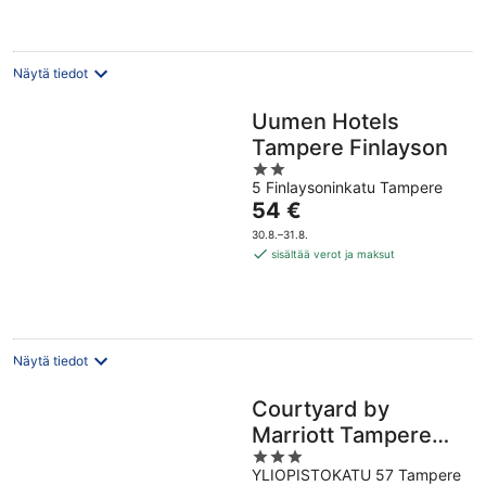
yö
Näytä tiedot
Uumen Hotels
Tampere Finlayson
2
5 Finlaysoninkatu Tampere
out
Hinta
54 €
of
on
5
30.8.–31.8.
54 €
sisältää verot ja maksut
per
yö
Näytä tiedot
Courtyard by
Marriott Tampere
3
City
YLIOPISTOKATU 57 Tampere
out