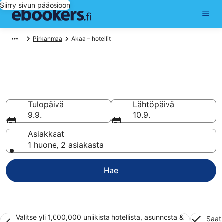
Siirry sivun pääosioon
Pirkanmaa
Akaa – hotellit
Hotellit Akaa
Vertaa 250 halpaa hotellia ja majoitusta alkaen 54 €
Tulopäivä
Lähtöpäivä
9.9.
10.9.
Asiakkaat
1 huone, 2 asiakasta
Hae
Valitse yli 1,000,000 uniikista hotellista, asunnosta &
Saat