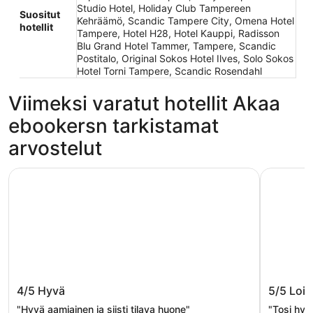
Studio Hotel, Holiday Club Tampereen
Suositut
Kehräämö, Scandic Tampere City, Omena Hotel
hotellit
Tampere, Hotel H28, Hotel Kauppi, Radisson
Blu Grand Hotel Tammer, Tampere, Scandic
Postitalo, Original Sokos Hotel Ilves, Solo Sokos
Hotel Torni Tampere, Scandic Rosendahl
Viimeksi varatut hotellit Akaa
ebookersn tarkistamat
arvostelut
Holiday Club Tampereen Kehräämö
Lapland H
Holiday Club Tampereen Kehräämö
Lapland
4/5
Hyvä
5/5
Lois
"Hyvä aamiainen ja siisti tilava huone"
"Tosi hyv