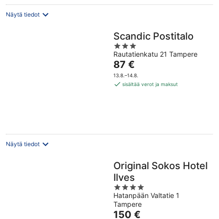
Näytä tiedot
Scandic Postitalo
3
Rautatienkatu 21 Tampere
out
Hinta
87 €
of
on
5
13.8.–14.8.
87 €
sisältää verot ja maksut
per
yö
Näytä tiedot
Original Sokos Hotel
Ilves
4
Hatanpään Valtatie 1
out
Tampere
of
Hinta
150 €
5