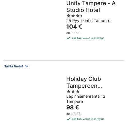
Unity Tampere - A
Studio Hotel
3.5
25 Pyynikintie Tampere
out
Hinta
104 €
of
on
5
30.8.–31.8.
104 €
sisältää verot ja maksut
per
yö
Näytä tiedot
Holiday Club
Tampereen
3
Kehräämö
Lapinniemenranta 12
out
Tampere
of
Hinta
98 €
5
on
30.8.–31.8.
98 €
sisältää verot ja maksut
per