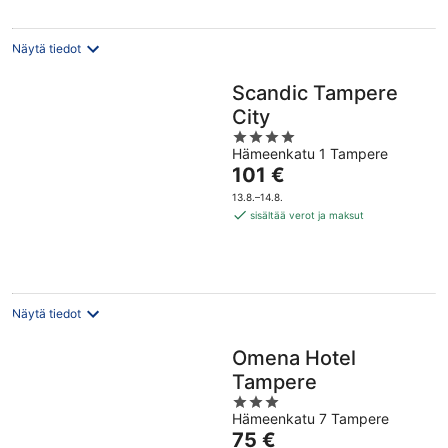
yö
Näytä tiedot
Scandic Tampere
City
4
Hämeenkatu 1 Tampere
out
Hinta
101 €
of
on
5
13.8.–14.8.
101 €
sisältää verot ja maksut
per
yö
Näytä tiedot
Omena Hotel
Tampere
3
Hämeenkatu 7 Tampere
out
Hinta
75 €
of